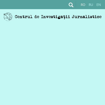
RO
RU
EN