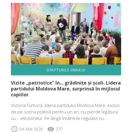
DREPTURILE OMULUI
Vizite „patriotice” în... grădinițe și școli. Lidera
partidului Moldova Mare, surprinsă în mijlocul
copiilor
Victoria Furtună, lidera partidului Moldova Mare, exclus
de pe scena politică pentru un an, nu pierde legătura
cu... electoratul. Pe lângă întâlnirile regulate cu...
schedule
visibility
04 Mai 2026
277