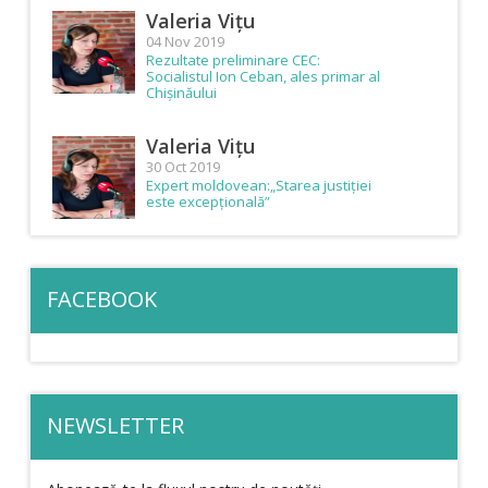
Valeria Vițu
04 Nov 2019
Rezultate preliminare CEC:
Socialistul Ion Ceban, ales primar al
Chișinăului
Valeria Vițu
30 Oct 2019
Expert moldovean:„Starea justiției
este excepțională”
FACEBOOK
NEWSLETTER