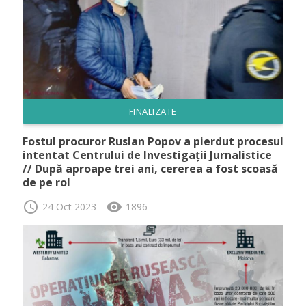
FINALIZATE
Fostul procuror Ruslan Popov a pierdut procesul
intentat Centrului de Investigații Jurnalistice
// După aproape trei ani, cererea a fost scoasă
de pe rol
schedule
visibility
24 Oct 2023
1896