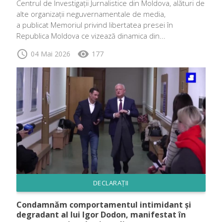
Centrul de Investigații Jurnalistice din Moldova, alături de
alte organizații neguvernamentale de media,
a publicat Memoriul privind libertatea presei în
Republica Moldova ce vizează dinamica din...
schedule
visibility
04 Mai 2026
177
DECLARAȚII
Condamnăm comportamentul intimidant și
degradant al lui Igor Dodon, manifestat în