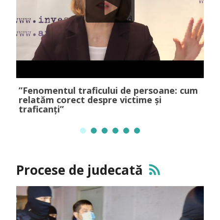
”Fenomentul traficului de persoane: cum
"I
relatăm corect despre victime și
i
traficanți”
e
Procese de judecată
rss_feed