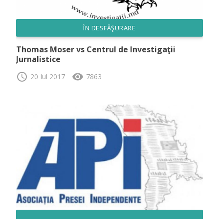
ÎN DESFĂŞURARE
Thomas Moser vs Centrul de Investigaţii
Jurnalistice
schedule
visibility
20 Iul 2017
7863