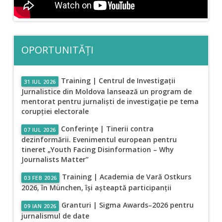
OPORTUNITĂȚI
Training | Centrul de Investigații
31 IUL 2026
Jurnalistice din Moldova lansează un program de
mentorat pentru jurnaliști de investigație pe tema
corupției electorale
Conferinţe | Tinerii contra
07 IUL 2026
dezinformării. Evenimentul european pentru
tineret „Youth Facing Disinformation – Why
Journalists Matter”
Training | Academia de Vară Ostkurs
03 FEB 2026
2026, în München, își așteaptă participanții
Granturi | Sigma Awards–2026 pentru
09 IAN 2026
jurnalismul de date