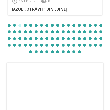
schedule
visibility
16 Iun 2026
0
IAZUL „OTRĂVIT” DIN EDINEȚ