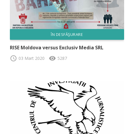
ÎN DESFĂŞURARE
RISE Moldova versus Exclusiv Media SRL
schedule
visibility
03 Mart 2020
5287