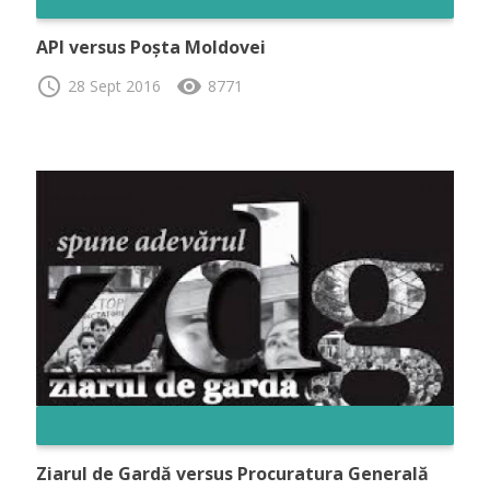
API versus Poșta Moldovei
schedule
visibility
28 Sept 2016
8771
Ziarul de Gardă versus Procuratura Generală