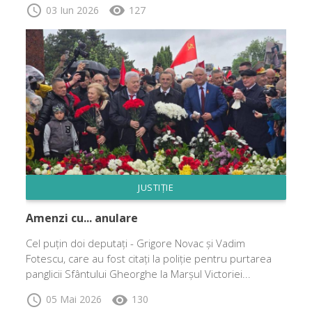
schedule
visibility
03 Iun 2026
127
JUSTIȚIE
Amenzi cu... anulare
Cel puțin doi deputați - Grigore Novac și Vadim
Fotescu, care au fost citați la poliție pentru purtarea
panglicii Sfântului Gheorghe la Marșul Victoriei...
schedule
visibility
05 Mai 2026
130