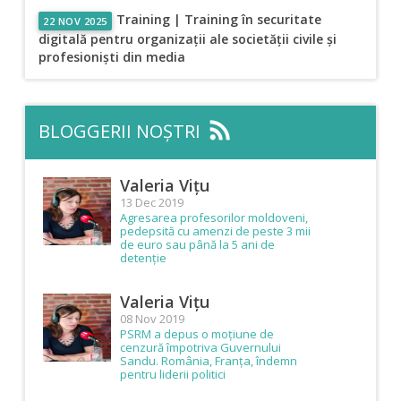
Training | Training în securitate
22 NOV 2025
digitală pentru organizații ale societății civile și
profesioniști din media
rss_feed
BLOGGERII NOȘTRI
Valeria Vițu
13 Dec 2019
Agresarea profesorilor moldoveni,
pedepsită cu amenzi de peste 3 mii
de euro sau până la 5 ani de
detenție
Valeria Vițu
08 Nov 2019
PSRM a depus o moțiune de
cenzură împotriva Guvernului
Sandu. România, Franța, îndemn
pentru liderii politici