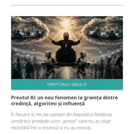
DREPTURILE OMULUI
Preotul AI: un nou fenomen la granița dintre
credință, algoritmi și influență
În fiecare zi, mii de oameni din Republica Moldova
urmăresc predicile unor „preoți” care nu au slujit
niciodată într-o biserică și nu au existat...