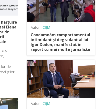
hărțuire
tei Elena
Autor :
CIJM
or de
Condamnăm comportamentul
rii
intimidant și degradant al lui
bale
Igor Dodon, manifestat în
raport cu mai multe jurnaliste
re și
ce,
ilor de
naliștilor
Autor :
CIJM