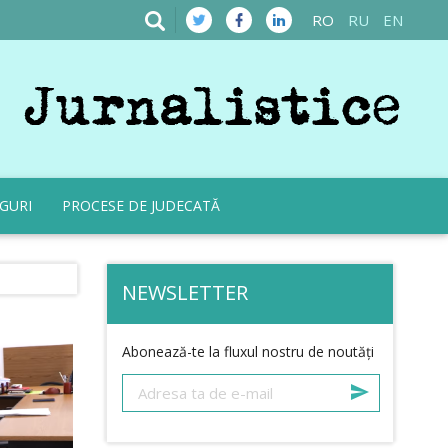
RO
RU
EN
GURI
PROCESE DE JUDECATĂ
NEWSLETTER
Abonează-te la fluxul nostru de noutăți