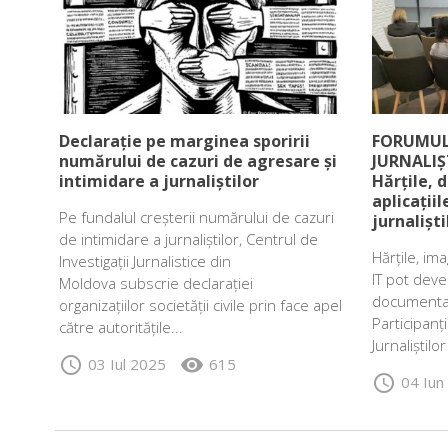
Declarație pe marginea sporirii
FORUMUL
numărului de cazuri de agresare și
JURNALIȘ
intimidare a jurnaliștilor
Hărțile, d
aplicații
Pe fundalul creșterii numărului de cazuri
jurnaliști
de intimidare a jurnaliștilor, Centrul de
Hărțile, ima
Investigații Jurnalistice din
IT pot deve
Moldova subscrie declarației
documentare
organizațiilor societății civile prin face apel
Participanț
către autoritățile...
Jurnaliștilor
schedule
visibility
03 Iul 2025
615
schedule
04 Iun