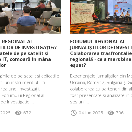
 REGIONAL AL
FORUMUL REGIONAL AL
TILOR DE INVESTIGAȚIE//
JURNALIȘTILOR DE INVESTI
atele de pe satelit și
Colaborarea trasfrontalie
le IT, comoară în mâna
regională - ce a mers bine 
lor
eșuat?
ginile de pe satelit și aplicațiile
Experiențele jurnaliștilor din M
ni un instrument util în
Ucraina, România, Bulgaria și G
a unei investigații.
colaborarea cu parteneri din al
ii Forumului Regional al
fost prezentate și analizate în 
 de Investigație,...
sesiunii...
visibility
schedule
visibility
 2025
672
04 Iun 2025
706