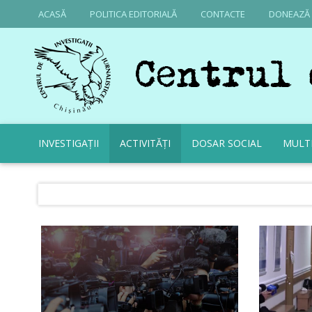
ACASĂ
POLITICA EDITORIALĂ
CONTACTE
DONEAZĂ
INVESTIGAȚII
ACTIVITĂȚI
DOSAR SOCIAL
MULT