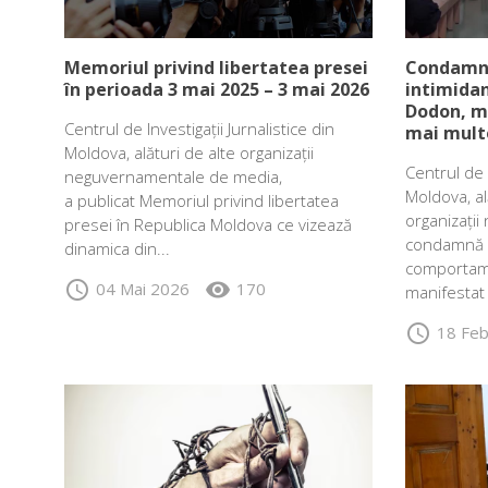
Memoriul privind libertatea presei
Condamn
în perioada 3 mai 2025 – 3 mai 2026
intimidan
Dodon, ma
Centrul de Investigații Jurnalistice din
mai multe
Moldova, alături de alte organizații
Centrul de I
neguvernamentale de media,
Moldova, al
a publicat Memoriul privind libertatea
organizați
presei în Republica Moldova ce vizează
condamnă f
dinamica din...
comportame
schedule
visibility
04 Mai 2026
170
manifestat
schedule
18 Fe