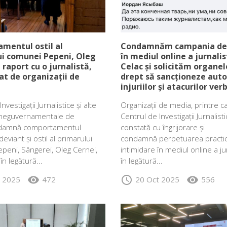
mentul ostil al
Condamnăm campania de 
ui comunei Pepeni, Oleg
în mediul online a jurnalis
 raport cu o jurnalistă,
Celac și solicităm organel
t de organizații de
drept să sancționeze auto
injuriilor și atacurilor ver
nvestigații Jurnalistice și alte
Organizații de media, printre ca
i neguvernamentale de
Centrul de Investigații Jurnalisti
damnă comportamentul
constată cu îngrijorare și
eviant și ostil al primarului
condamnă perpetuarea practic
peni, Sângerei, Oleg Cernei,
intimidare în mediul online a jur
în legătură...
în legătură...
visibility
schedule
visibility
t 2025
472
20 Oct 2025
556