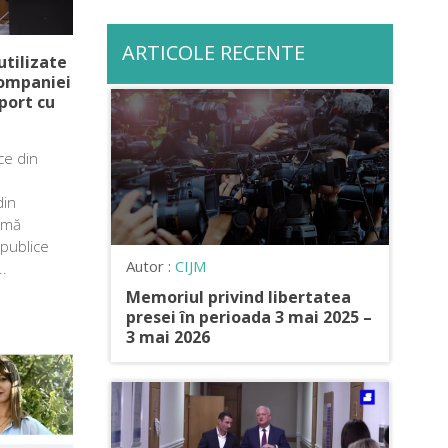
ARTICOLE RECENTE
tilizate
Companiei
port cu
ice din
din
imă
 publice
Autor :
CIJM
..
Memoriul privind libertatea
presei în perioada 3 mai 2025 –
3 mai 2026