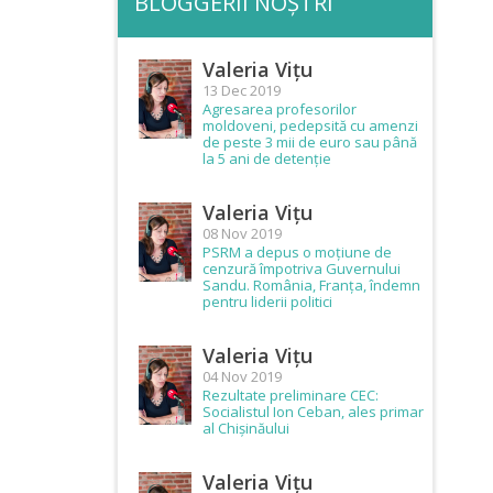
BLOGGERII NOȘTRI
Valeria Vițu
13 Dec 2019
Agresarea profesorilor
moldoveni, pedepsită cu amenzi
de peste 3 mii de euro sau până
la 5 ani de detenție
Valeria Vițu
08 Nov 2019
PSRM a depus o moțiune de
cenzură împotriva Guvernului
Sandu. România, Franța, îndemn
pentru liderii politici
Valeria Vițu
04 Nov 2019
Rezultate preliminare CEC:
Socialistul Ion Ceban, ales primar
al Chișinăului
Valeria Vițu