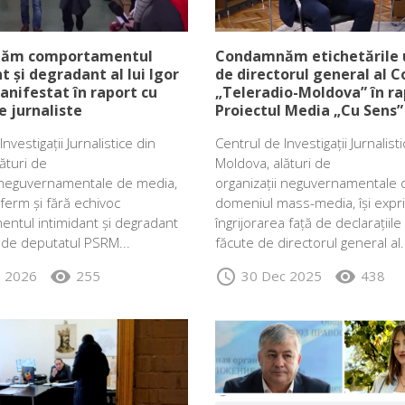
ăm comportamentul
Condamnăm etichetările u
t și degradant al lui Igor
de directorul general al 
nifestat în raport cu
„Teleradio-Moldova” în ra
 jurnaliste
Proiectul Media „Cu Sens”
nvestigații Jurnalistice din
Centrul de Investigații Jurnalist
ături de
Moldova, alături de
i neguvernamentale de media,
organizații neguvernamentale 
erm și fără echivoc
domeniul mass-media, își expr
ntul intimidant și degradant
îngrijorarea față de declarațiile
 de deputatul PSRM...
făcute de directorul general al.
visibility
schedule
visibility
b 2026
255
30 Dec 2025
438