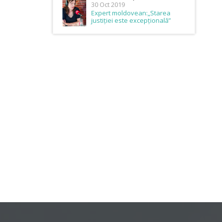
30 Oct 2019
Expert moldovean:„Starea
justiției este excepțională”