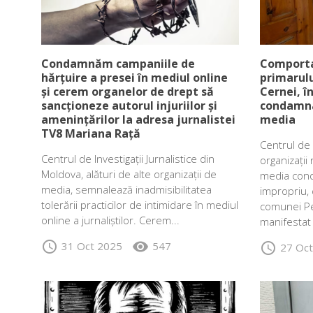
Condamnăm campaniile de
Comporta
hărțuire a presei în mediul online
primarul
și cerem organelor de drept să
Cernei, în
sancționeze autorul injuriilor și
condamna
amenințărilor la adresa jurnalistei
media
TV8 Mariana Rață
Centrul de I
Centrul de Investigații Jurnalistice din
organizați
Moldova, alături de alte organizații de
media con
media, semnalează inadmisibilitatea
impropriu, d
tolerării practicilor de intimidare în mediul
comunei Pe
online a jurnaliștilor. Cerem...
manifestat 
schedule
visibility
31 Oct 2025
547
schedule
27 Oc