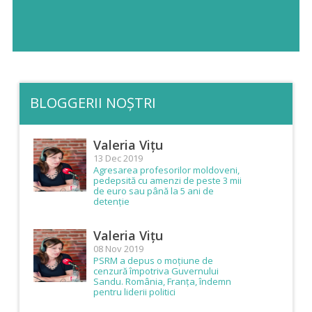
BLOGGERII NOȘTRI
Valeria Vițu
13 Dec 2019
Agresarea profesorilor moldoveni,
pedepsită cu amenzi de peste 3 mii
de euro sau până la 5 ani de
detenție
Valeria Vițu
08 Nov 2019
PSRM a depus o moțiune de
cenzură împotriva Guvernului
Sandu. România, Franța, îndemn
pentru liderii politici