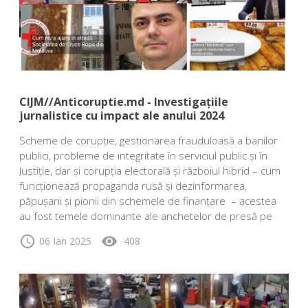
CIJM//Anticoruptie.md - Investigațiile
jurnalistice cu impact ale anului 2024
Scheme de corupție, gestionarea frauduloasă a banilor
publici, probleme de integritate în serviciul public și în
Justiție, dar și corupția electorală și războiul hibrid – cum
funcționează propaganda rusă și dezinformarea,
păpușarii și pionii din schemele de finanțare – acestea
au fost temele dominante ale anchetelor de presă pe
schedule
visibility
06 Ian 2025
408