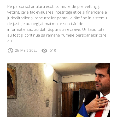
Pe parcursul anului trecut, comisiile de pre-vetting și
vetting, care fac evaluarea integrității etice și financiare a
judecătorilor și procurorilor pentru a rămâne în sistemul
de justiție au neglijat mai multe solicitări de
informație sau au dat răspunsuri evazive. Un tabu total
au fost și continuă să rămână numele persoanelor care
au
schedule
visibility
26 Mart 2025
510