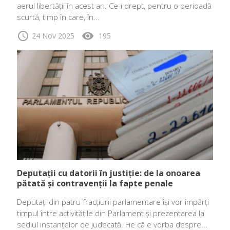
aerul libertății în acest an. Ce-i drept, pentru o perioadă
scurtă, timp în care, în...
schedule
visibility
24 Nov 2025
195
Deputații cu datorii în justiție: de la onoarea
pătată și contravenții la fapte penale
Deputați din patru fracțiuni parlamentare își vor împărți
timpul între activitățile din Parlament și prezentarea la
sediul instanțelor de judecată. Fie că e vorba despre...