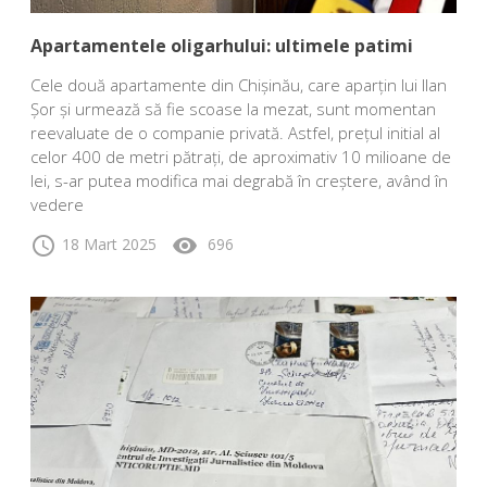
Apartamentele oligarhului: ultimele patimi
Cele două apartamente din Chișinău, care aparțin lui Ilan
Șor și urmează să fie scoase la mezat, sunt momentan
reevaluate de o companie privată. Astfel, prețul initial al
celor 400 de metri pătrați, de aproximativ 10 milioane de
lei, s-ar putea modifica mai degrabă în creștere, având în
vedere
schedule
visibility
18 Mart 2025
696