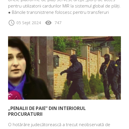
pentru utilizatorii cardurilor MIR la sistemul global de plăți.
● Băncile transnistrene folosesc pentru transferuri
schedule
visibility
05 Sept 2024
747
„PENALII DE PAIE” DIN INTERIORUL
PROCURATURII
O hotărâre judecătorească a trecut neobservată de