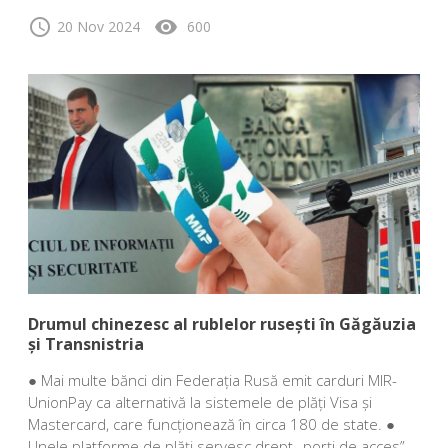
schedule
visibility
20 Nov 2024
600
Drumul chinezesc al rublelor rusești în Găgăuzia
și Transnistria
● Mai multe bănci din Federația Rusă emit carduri MIR-
UnionPay ca alternativă la sistemele de plăți Visa și
Mastercard, care funcționează în circa 180 de state. ●
Unele platforme de plăți servesc drept „porți de acces”