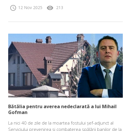
schedule
visibility
12 Nov 2025
213
Bătălia pentru averea nedeclarată a lui Mihail
Gofman
La nici 40 de zile de la moartea fostului șef-adjunct al
Serviciului prevenirea şi combaterea spălării banilor de la