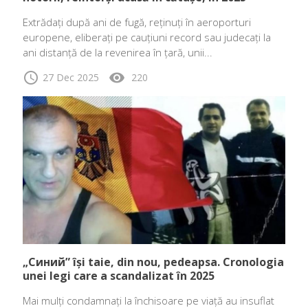
Extrădați după ani de fugă, reținuți în aeroporturi
europene, eliberați pe cauțiuni record sau judecați la
ani distanță de la revenirea în țară, unii...
schedule
visibility
27 Dec 2025
220
„Синий” își taie, din nou, pedeapsa. Cronologia
unei legi care a scandalizat în 2025
Mai mulți condamnați la închisoare pe viață au insuflat