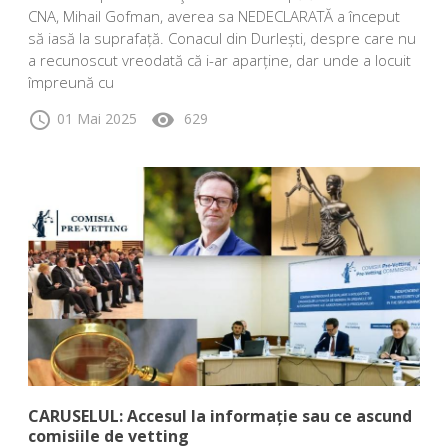
CNA, Mihail Gofman, averea sa NEDECLARATĂ a început
să iasă la suprafață. Conacul din Durlești, despre care nu
a recunoscut vreodată că i-ar aparține, dar unde a locuit
împreună cu
schedule
visibility
01 Mai 2025
629
CARUSELUL: Accesul la informație sau ce ascund
comisiile de vetting