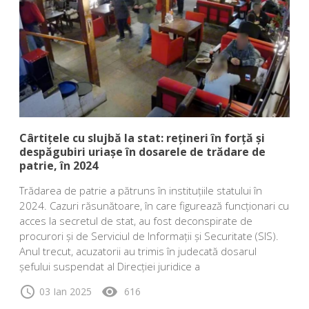
Cârtițele cu slujbă la stat: rețineri în forță și
despăgubiri uriașe în dosarele de trădare de
patrie, în 2024
Trădarea de patrie a pătruns în instituțiile statului în
2024. Cazuri răsunătoare, în care figurează funcționari cu
acces la secretul de stat, au fost deconspirate de
procurori și de Serviciul de Informații și Securitate (SIS).
Anul trecut, acuzatorii au trimis în judecată dosarul
șefului suspendat al Direcției juridice a
schedule
visibility
03 Ian 2025
616