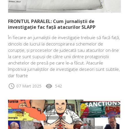
FRONTUL PARALEL: Cum jurnaliștii de
investigație fac față atacurilor SLAPP
În fiecare an jurnaliștii de investigație trebuie să facă față,
dincolo de lucrul la deconspirarea schemelor de
corupție, și proceselor de judecată sau atacurilor on-line
la care sunt supuși de către unii dintre protagoniștii
anchetelor de presă pe care le-a făcut. Atacurile
împotriva jurnaliștilor de investigație deseori sunt subtile,
dar foarte
schedule
visibility
07 Mart 2025
542