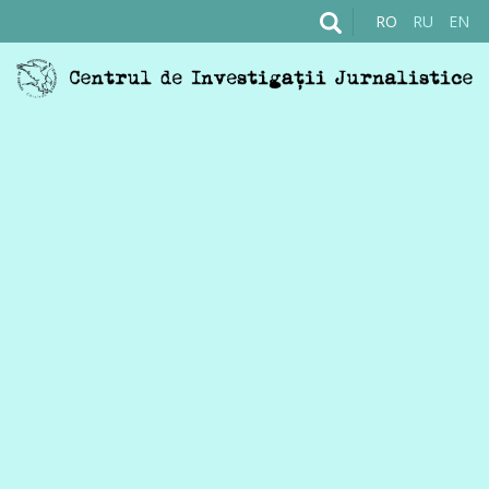
RO
RU
EN