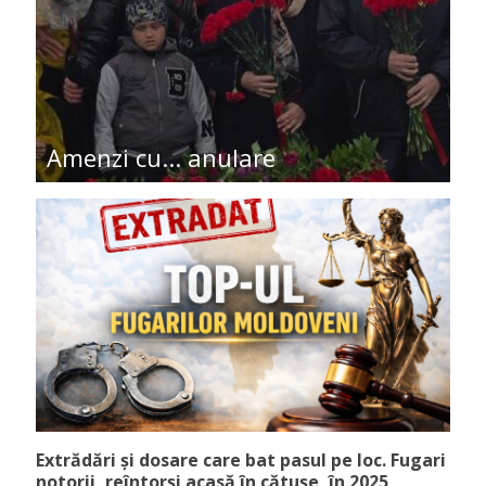
Amenzi cu... anulare
Extrădări și dosare care bat pasul pe loc. Fugari
notorii, reîntorși acasă în cătușe, în 2025