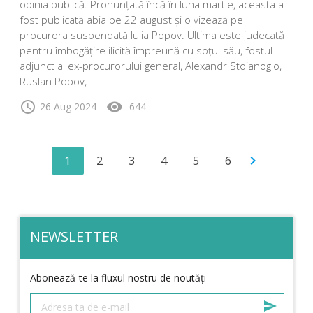
opinia publică. Pronunțată încă în luna martie, aceasta a
fost publicată abia pe 22 august și o vizează pe
procurora suspendată Iulia Popov. Ultima este judecată
pentru îmbogățire ilicită împreună cu soțul său, fostul
adjunct al ex-procurorului general, Alexandr Stoianoglo,
Ruslan Popov,
schedule
visibility
26 Aug 2024
644
1
2
3
4
5
6
chevron_right
NEWSLETTER
Abonează-te la fluxul nostru de noutăți