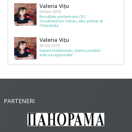
Valeria Vițu
04 Nov 2019
Rezultate preliminare CEC:
Socialistul Ion Ceban, ales primar al
Chișinăului
Valeria Vițu
30 Oct 2019
Expert moldovean:„Starea justiției
este excepțională”
PARTENERI