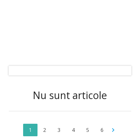
Nu sunt articole
1
2
3
4
5
6
chevron_right