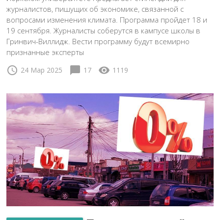
журналистов, пишущих об экономике, связанной с
вопросами изменения климата. Программа пройдет 18 и
19 сентября. Журналисты соберутся в кампусе школы в
Гринвич-Виллидж. Вести программу будут всемирно
признанные эксперты
schedule
chat_bubble
visibility
24 Мар 2025
17
1119