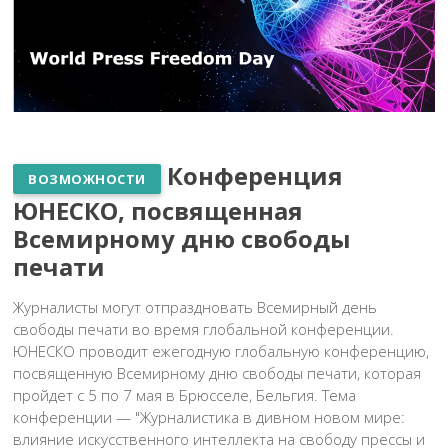
Конференция
ВОЗМОЖНОСТИ
ЮНЕСКО, посвященная
Всемирному дню свободы
печати
Журналисты могут отпраздновать Всемирный день
свободы печати во время глобальной конференции.
ЮНЕСКО проводит ежегодную глобальную конференцию,
посвященную Всемирному дню свободы печати, которая
пройдет с 5 по 7 мая в Брюсселе, Бельгия. Тема
конференции — "Журналистика в дивном новом мире:
влияние искусственного интеллекта на свободу прессы и