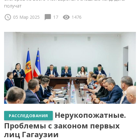
получат
schedule
chat_bubble
visibility
05 Мар 2025
17
1476
Нерукопожатные.
РАССЛЕДОВАНИЯ
Проблемы с законом первых
лиц Гагаузии