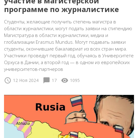
участие в магистерской
программе по журналистике
Студенты, желающие получить степень магистра в
области журналистики, могут подать заявки на стипендию
Магистратура в области журналистики, медиа и
глобализации Erasmus Mundus. Могут подавать заявки
студенты, окончившие бакалавриат из всех стран мира.
Участники проведут первый год, обучаясь в Университете
Орхуса в Дании, а второй год — в одном из европейских
университетов-партнеров
schedule
chat_bubble
visibility
12 Ноя 2024
17
1095