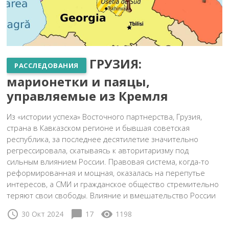
ГРУЗИЯ:
РАССЛЕДОВАНИЯ
марионетки и паяцы,
управляемые из Кремля
Из «истории успеха» Восточного партнерства, Грузия,
страна в Кавказском регионе и бывшая советская
республика, за последнее десятилетие значительно
регрессировала, скатываясь к авторитаризму под
сильным влиянием России. Правовая система, когда-то
реформированная и мощная, оказалась на перепутье
интересов, а СМИ и гражданское общество стремительно
теряют свои свободы. Влияние и вмешательство России
schedule
chat_bubble
visibility
30 Окт 2024
17
1198