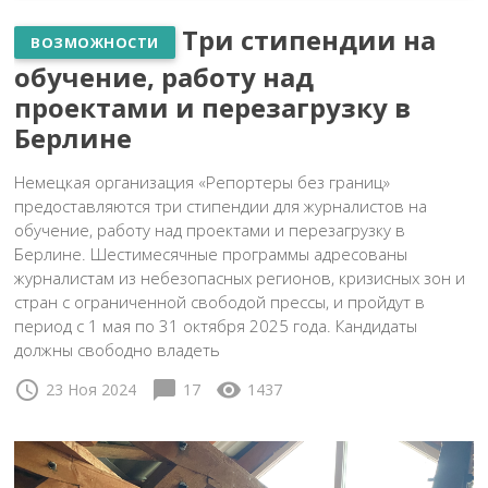
Три стипендии на
ВОЗМОЖНОСТИ
обучение, работу над
проектами и перезагрузку в
Берлине
Немецкая организация «Репортеры без границ»
предоставляются три стипендии для журналистов на
обучение, работу над проектами и перезагрузку в
Берлине. Шестимесячные программы адресованы
журналистам из небезопасных регионов, кризисных зон и
стран с ограниченной свободой прессы, и пройдут в
период с 1 мая по 31 октября 2025 года. Кандидаты
должны свободно владеть
schedule
chat_bubble
visibility
23 Ноя 2024
17
1437