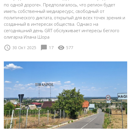
по одной дороге». Предполагалось, что регион будет
иметь собственный медиаресурс, свободный от
политического диктата, открытый для всех точек зрения и
созданный в интересах общества. Однако на
сегодняшний день GRT обслуживает интересы беглого
олигарха Илана Шора
schedule
chat_bubble
visibility
30 Окт 2025
17
577