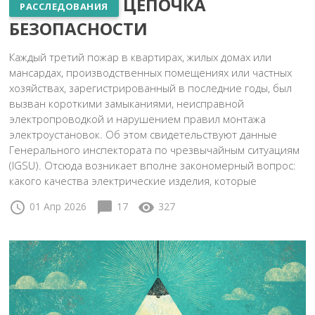
ЦЕПОЧКА
РАССЛЕДОВАНИЯ
БЕЗОПАСНОСТИ
Каждый третий пожар в квартирах, жилых домах или
мансардах, производственных помещениях или частных
хозяйствах, зарегистрированный в последние годы, был
вызван короткими замыканиями, неисправной
электропроводкой и нарушением правил монтажа
электроустановок. Об этом свидетельствуют данные
Генерального инспектората по чрезвычайным ситуациям
(IGSU). Отсюда возникает вполне закономерный вопрос:
какого качества электрические изделия, которые
schedule
chat_bubble
visibility
01 Апр 2026
17
327