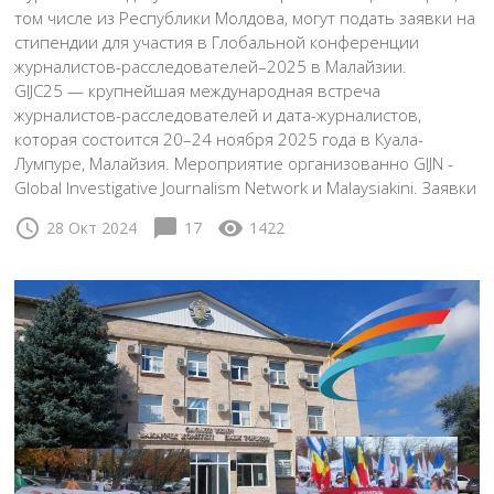
том числе из Республики Молдова, могут подать заявки на
стипендии для участия в Глобальной конференции
журналистов-расследователей–2025 в Малайзии.
GIJC25 — крупнейшая международная встреча
журналистов-расследователей и дата-журналистов,
которая состоится 20–24 ноября 2025 года в Куала-
Лумпуре, Малайзия. Мероприятие организованно GIJN -
Global Investigative Journalism Network и Malaysiakini. Заявки
schedule
chat_bubble
visibility
28 Окт 2024
17
1422