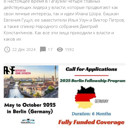
В настоящее время в Гагаузии четыре главных
действующих лидера у власти, которые продвигают как
свои личные интересы, так и идеи Илана Шора: башкан
Евгения Гуцул, ее заместители Илья Узун и Виктор Петров,
а также спикер Народного собрания Дмитрий
Константинов. Как все эти лица приходили к власти и
каков их
schedule
chat_bubble
visibility
22 Дек 2024
17
1592