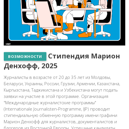
Cтипендия Марион
ВОЗМОЖНОСТИ
Денхофф, 2025
Журналисты в возрасте от 20 до 35 лет из Молдовы,
Беларуси, Украины, России, Грузии, Армении, Казахстана,
Кыргызстана, Таджикистана и Узбекистана могут подать
заявки на участие в этой программе. Организация
"Международные журналистские программы"
(Internationale Journalisten-Programme, IJP) проводит
стипендиальную обменную программу имени графини
Марион Денхофф для журналистов, документалистов и
блогеров из Восточной Европы. Успешные кандидаты