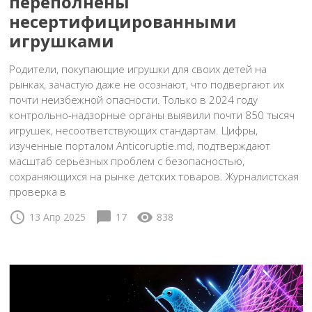
переполнены
несертифицированными
игрушками
Родители, покупающие игрушки для своих детей на
рынках, зачастую даже не осознают, что подвергают их
почти неизбежной опасности. Только в 2024 году
контрольно-надзорные органы выявили почти 850 тысяч
игрушек, несоответствующих стандартам. Цифры,
изученные порталом Anticoruptie.md, подтверждают
масштаб серьёзных проблем с безопасностью,
сохраняющихся на рынке детских товаров. Журналистская
проверка в
schedule
chat_bubble
visibility
13 Апр 2025
17
838