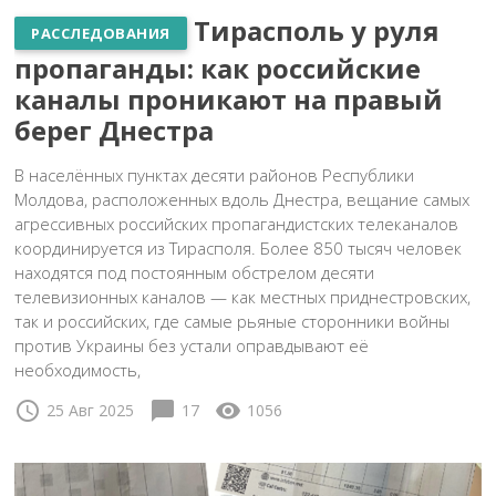
Тирасполь у руля
РАССЛЕДОВАНИЯ
пропаганды: как российские
каналы проникают на правый
берег Днестра
В населённых пунктах десяти районов Республики
Молдова, расположенных вдоль Днестра, вещание самых
агрессивных российских пропагандистских телеканалов
координируется из Тирасполя. Более 850 тысяч человек
находятся под постоянным обстрелом десяти
телевизионных каналов — как местных приднестровских,
так и российских, где самые рьяные сторонники войны
против Украины без устали оправдывают её
необходимость,
schedule
chat_bubble
visibility
25 Авг 2025
17
1056