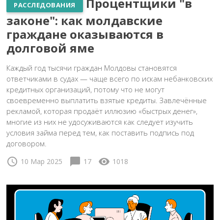
Процентщики "в
РАССЛЕДОВАНИЯ
законе": как молдавские
граждане оказываются в
долговой яме
Каждый год тысячи граждан Молдовы становятся
ответчиками в судах — чаще всего по искам небанковских
кредитных организаций, потому что не могут
своевременно выплатить взятые кредиты. Завлечённые
рекламой, которая продаёт иллюзию «быстрых денег»,
многие из них не удосуживаются как следует изучить
условия займа перед тем, как поставить подпись под
договором.
schedule
chat_bubble
visibility
10 Мар 2025
17
1018