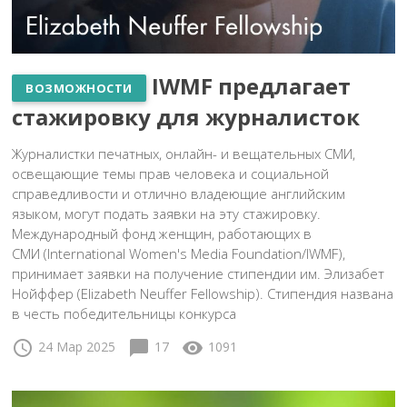
IWMF предлагает
ВОЗМОЖНОСТИ
стажировку для журналисток
Журналистки печатных, онлайн- и вещательных СМИ,
освещающие темы прав человека и социальной
справедливости и отлично владеющие английским
языком, могут подать заявки на эту стажировку.
Международный фонд женщин, работающих в
СМИ (International Women's Media Foundation/IWMF),
принимает заявки на получение стипендии им. Элизабет
Нойффер (Elizabeth Neuffer Fellowship). Стипендия названа
в честь победительницы конкурса
schedule
chat_bubble
visibility
24 Мар 2025
17
1091