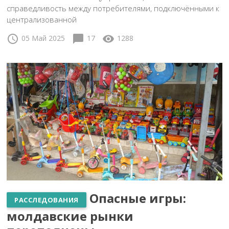
справедливость между потребителями, подключёнными к
централизованной
schedule
chat_bubble
visibility
05 Май 2025
17
1288
Опасные игры:
РАССЛЕДОВАНИЯ
молдавские рынки