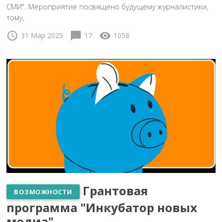
СМИ". Мероприятие посвящено будущему журналистики,
тому,
schedule
chat_bubble
visibility
31 Мар 2025
17
1058
Грантовая
ВОЗМОЖНОСТИ
программа "Инкубатор новых
медиа"