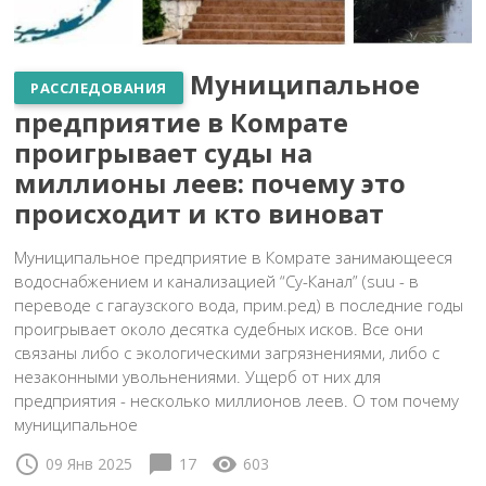
Муниципальное
РАССЛЕДОВАНИЯ
предприятие в Комрате
проигрывает суды на
миллионы леев: почему это
происходит и кто виноват
Муниципальное предприятие в Комрате занимающееся
водоснабжением и канализацией “Су-Канал” (suu - в
переводе с гагаузского вода, прим.ред) в последние годы
проигрывает около десятка судебных исков. Все они
связаны либо с экологическими загрязнениями, либо с
незаконными увольнениями. Ущерб от них для
предприятия - несколько миллионов леев. О том почему
муниципальное
schedule
chat_bubble
visibility
09 Янв 2025
17
603