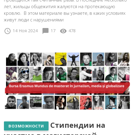
лет, жильцы общежития жалуются на протекающую
кровлю. В этом материале вы узнаете, в каких условиях
живут люди с нарушениями
schedule
chat_bubble
visibility
14 Ноя 2024
17
478
Стипендии на
ВОЗМОЖНОСТИ