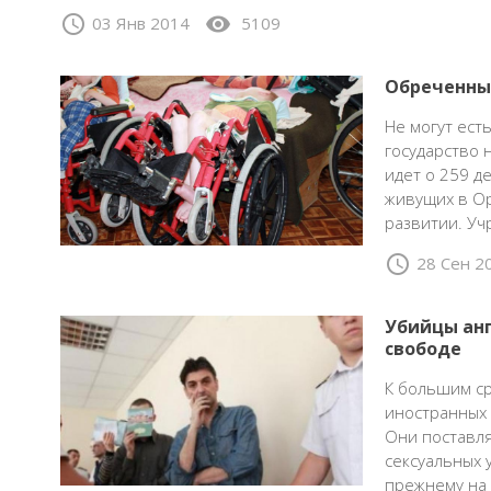
schedule
visibility
03 Янв 2014
5109
Обреченны
Не могут ест
государство 
идет о 259 д
живущих в Ор
развитии. У
schedule
28 Сен 2
Убийцы анг
свободе
К большим с
иностранных 
Они поставл
сексуальных у
прежнему на 