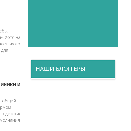
ебы,
». Хотя на
аленького
 для
НАШИ БЛОГГЕРЫ
линики и
ят общий
урмом
 в детские
 молчания