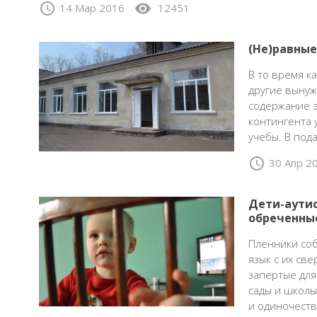
schedule
visibility
14 Мар 2016
12451
(Не)равные
В то время к
другие вынуж
содержание э
контингента 
учебы. В по
schedule
30 Апр 2
Дети-аутис
обреченны
Пленники соб
язык с их св
запертые для
сады и школы
и одиночеств