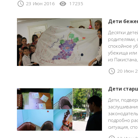
schedule
visibility
23 Июн 2016
17235
Дети беже
Десятки дете
родителями, 
спокойное у
убежища или 
из Пакистана
schedule
20 Июн 2
Дети старш
Дети, подвер
заслушивания
законодатель
подробно рас
ситуация, сп