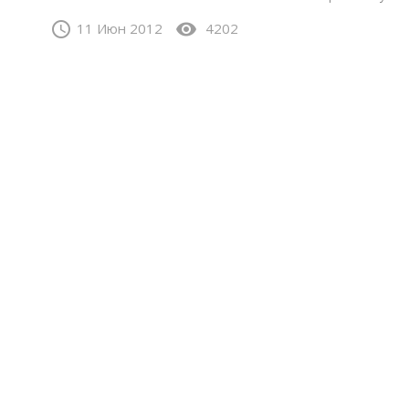
schedule
visibility
11 Июн 2012
4202