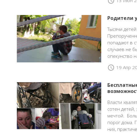
schedule
13 Июн 2
Родители у
Тысячи детей
Препорученны
попадают в с
случаев не б
опекунство н
schedule
19 Апр 2
Бесплатные
возможнос
Власти хваля
сотен детей,
мечтой. Боль
порог дома. 
них, практич