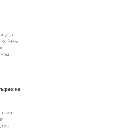
ощи, а
ию. Речь
и,
нном
тырех на
етьми.
ля
 по-