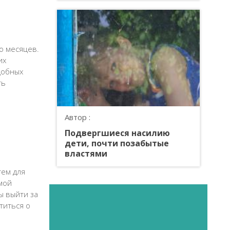
о месяцев.
их
добных
ть
Автор :
Подвергшиеся насилию
дети, почти позабытые
властями
тем для
мой
ы выйти за
титься о