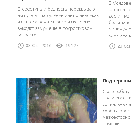
В Молдове
Стереотипы и бедность перекрывают
алкоголь е
им путь в школу. Речь идет о девочках
достигнув
из этноса рома, многие из которых
большинст
выходят замуж еще в подростковом
минимум о
возрасте...
комы знач
schedule
visibility
03 Окт 2016
19127
schedule
23 Се
Подвергши
Свою работу 
подвергают и
социальных а
сообща обесп
межсекторног
помощи