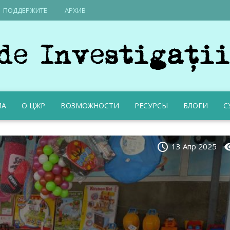
ПОДДЕРЖИТЕ
AРХИВ
ИА
О ЦЖР
ВОЗМОЖНОСТИ
РЕСУРСЫ
БЛОГИ
С
schedule
visi
13 Апр 2025