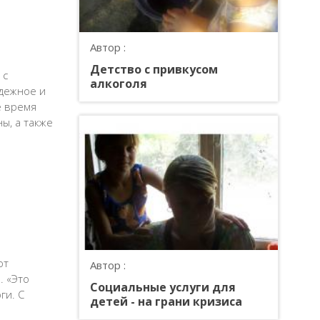
Автор :
Детство с привкусом
 с
алкоголя
адежное и
е время
ы, а также
ют
Автор :
. «Это
Социальные услуги для
ги. С
детей - на грани кризиса