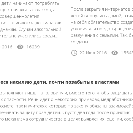
 дети начинают потреблять
После закрытия интернатов 
ще с начальных классов, а
детей вернулись домой, а вл
 совершеннолетия
на себя обязательство созда
во напиваются допьяна как
условия для предотвращения
днажды. Случаи алкогольной
разлучения с семьями. Так, б
ительно участились среди...
созданы...
visibility
н 2016
16239
schedule
visibility
22 Июл 2016
1554
еся насилию дети, почти позабытые властями
выполняют лишь наполовину и, вместо того, чтобы защищать 
х опасности. Речь идет о некоторых примарах, медработниках
ссистентах и учителях, которые по закону обязаны взаимодей
ечивать защиту прав детей. Спустя два года после принятия
о механизма сотрудничества в целях выявления, оценки, соо