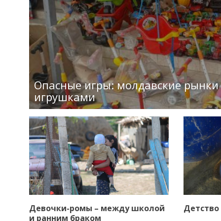
Опасные игры: молдавские рынк
игрушками
Девочки-ромы – между школой
Детство 
и ранним браком