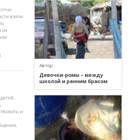
сотни
асти взяли
ть
 их
ыли
3
Автор :
Девочки-ромы – между
школой и ранним браком
детей,
,
ствовать и
бщения,