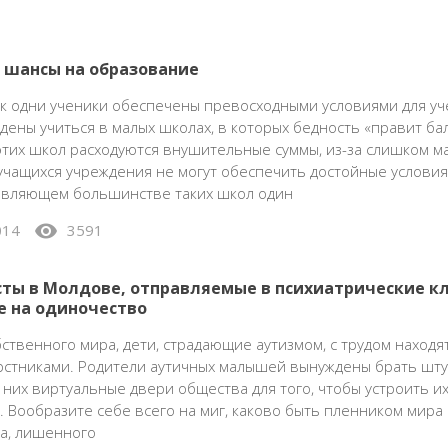
 шансы на образование
ак одни ученики обеспечены превосходными условиями для уч
дены учиться в малых школах, в которых бедность «правит бал
тих школ расходуются внушительные суммы, из-за слишком м
учащихся учреждения не могут обеспечить достойные условия
давляющем большинстве таких школ один
visibility
014
3591
ты в Молдове, отправляемые в психиатрические к
е на одиночество
ственного мира, дети, страдающие аутизмом, с трудом наход
ерстниками. Родители аутичных малышей вынуждены брать шт
 них виртуальные двери общества для того, чтобы устроить их
. Вообразите себе всего на миг, каково быть пленником мира
а, лишенного