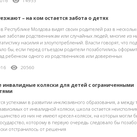
visibility
016
14955
езжают – на ком остается забота о детях
 в Республике Молдова видят своих родителей раз в нескольк
е заботам родственникам или случайных людей, многие из н
татистику насилия и злоупотреблений. Власти говорят, что по
ыло бы, если перед отъездом родители позаботились оформи
ад ребенком одного из родственников или доверенных
visibility
016
20560
 инвалидные коляски для детей с ограниченными
тями
тся успехами в развитии инклюзивного образования, а между 
 зависимых от инвалидной коляски, школа остается неисполни
шинство из них не имеют кресел-колясок, на которых могли б
Государство, которому в первую очередь следовало бы позабо
ески отстранилось от решения