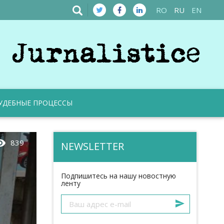
RO
RU
EN
УДЕБНЫЕ ПРОЦЕССЫ
bility
839
NEWSLETTER
Подпишитесь на нашу новостную
ленту