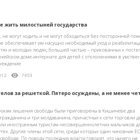
е жить милостыней государства
ь, не могут ходить и не могут обходиться без посторонней пом
не обеспечивает им насущно необходимый уход и реабилитац
етях и молодых людях, большей частью – прикованных к постел
хейском доме-интернате для детей с отклонениями в умстве
чреждение
visibility
012
7453
елов за решеткой. Пятеро осуждены, а не менее че
рокам лишения свободы были приговорены в Кишиневе два
гражданина и три молдаванина, причастных к сети торговли д
яли иностранным туристам несовершеннолетних мальчиков д
тех. Другие члены этой сети, среди которых один чиновник ЕС,
свободе. По поводу последних власти говорят, что ничего не