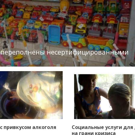
и переполнены несертифицированными
с привкусом алкоголя
Социальные услуги для 
на грани кризиса