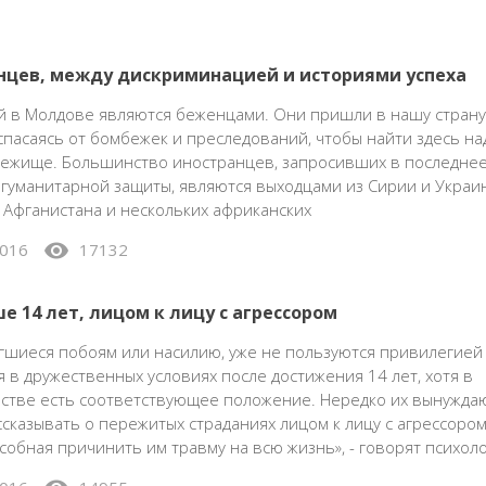
нцев, между дискриминацией и историями успеха
й в Молдове являются беженцами. Они пришли в нашу страну
спасаясь от бомбежек и преследований, чтобы найти здесь н
бежище. Большинство иностранцев, запросивших в последне
гуманитарной защиты, являются выходцами из Сирии и Украин
, Афганистана и нескольких африканских
visibility
016
17132
е 14 лет, лицом к лицу с агрессором
гшиеся побоям или насилию, уже не пользуются привилегией
 в дружественных условиях после достижения 14 лет, хотя в
стве есть соответствующее положение. Нередко их вынужда
сказывать о пережитых страданиях лицом к лицу с агрессором
особная причинить им травму на всю жизнь», - говорят психоло