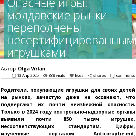
Опасные игры:
молдавские рынки
переполнены
несертифицированным
игрушками
Автор:
Olga Vîrlan
13 Апр 2025
838 visits
likes
shares
comments
remove_red_eye
favorite
share
Родители, покупающие игрушки для своих детей
на рынках, зачастую даже не осознают, что
подвергают их почти неизбежной опасности.
Только в 2024 году контрольно-надзорные органы
выявили почти 850 тысяч игрушек,
несоответствующих стандартам. Цифры,
изученные порталом Anticoruptie.md,