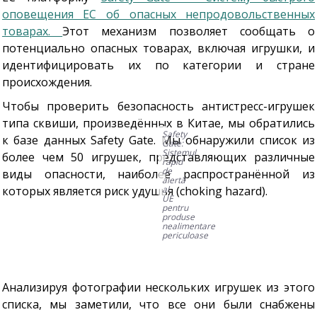
оповещения ЕС об опасных непродовольственных
товарах.
Этот механизм позволяет сообщать о
потенциально опасных товарах, включая игрушки, и
идентифицировать их по категории и стране
происхождения.
Чтобы проверить безопасность антистресс-игрушек
типа сквиши, произведённых в Китае, мы обратились
Safety
к базе данных Safety Gate. Мы обнаружили список из
Gate:
Sistemul
более чем 50 игрушек, представляющих различные
rapid
de
виды опасности, наиболее распространённой из
alertă
которых является риск удушья (choking hazard).
al
UE
pentru
produse
nealimentare
periculoase
Анализируя фотографии нескольких игрушек из этого
списка, мы заметили, что все они были снабжены