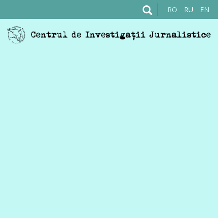
RO
RU
EN