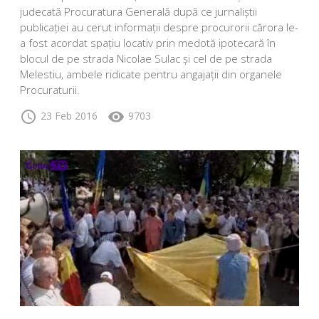
judecată Procuratura Generală după ce jurnaliștii
publicației au cerut informații despre procurorii cărora le-
a fost acordat spațiu locativ prin medotă ipotecară în
blocul de pe strada Nicolae Sulac și cel de pe strada
Melestiu, ambele ridicate pentru angajații din organele
Procuraturii.
schedule
visibility
23 Feb 2016
9703