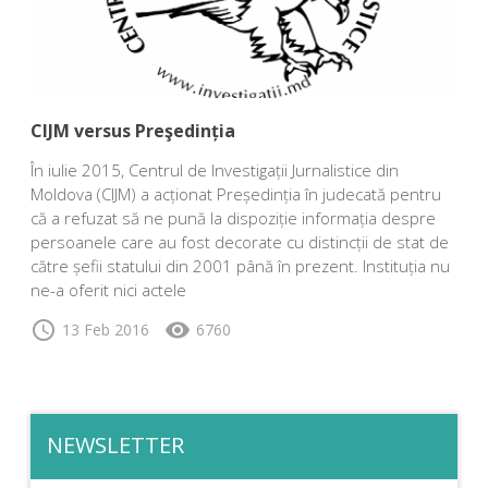
CIJM versus Preşedinția
În iulie 2015, Centrul de Investigații Jurnalistice din
Moldova (CIJM) a acționat Președinția în judecată pentru
că a refuzat să ne pună la dispoziție informația despre
persoanele care au fost decorate cu distincții de stat de
către șefii statului din 2001 până în prezent. Instituția nu
ne-a oferit nici actele
schedule
visibility
13 Feb 2016
6760
NEWSLETTER