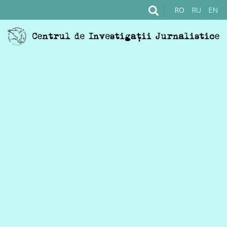
RO
RU
EN