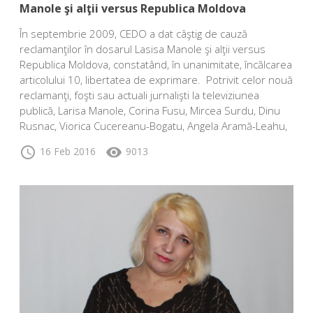
Manole şi alţii versus Republica Moldova
În septembrie 2009, CEDO a dat câştig de cauză
reclamanţilor în dosarul Lasisa Manole şi alţii versus
Republica Moldova, constatând, în unanimitate, încălcarea
articolului 10, libertatea de exprimare. Potrivit celor nouă
reclamanţi, foşti sau actuali jurnalişti la televiziunea
publică, Larisa Manole, Corina Fusu, Mircea Surdu, Dinu
Rusnac, Viorica Cucereanu-Bogatu, Angela Aramă-Leahu,
schedule
visibility
16 Feb 2016
9013