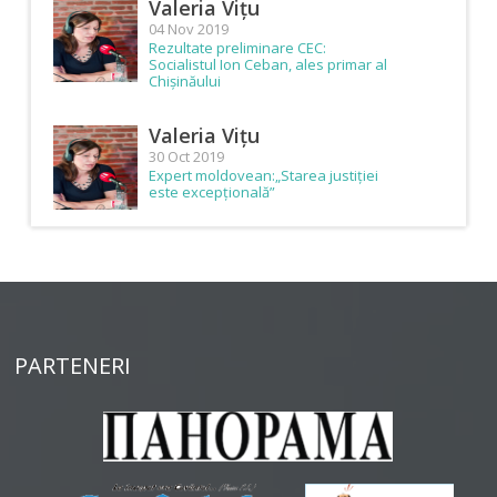
Valeria Vițu
04 Nov 2019
Rezultate preliminare CEC:
Socialistul Ion Ceban, ales primar al
Chișinăului
Valeria Vițu
30 Oct 2019
Expert moldovean:„Starea justiției
este excepțională”
PARTENERI