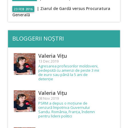
| Ziarul de Gardă versus Procuratura
23 FEB 2016
Generală
BLOGGERII NOȘTRI
Valeria Vițu
13 Dec 2019
Agresarea profesorilor moldoveni,
pedepsită cu amenzi de peste 3 mii
de euro sau până la 5 ani de
detenție
Valeria Vițu
08 Nov 2019
PSRM a depus o moțiune de
cenzură împotriva Guvernului
Sandu. România, Franța, îndemn
pentru liderii politici