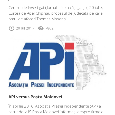
Centrul de Investigaţii Jurnalistice a câştigat joi, 20 iulie, la
Curtea de Apel Chişinău procesul de judecată pe care
omul de afaceri Thomas Moser şi...
schedule
visibility
20 Iul 2017
7862
API versus Poșta Moldovei
În aprilie 2016, Asociația Presei Independente (API) a
cerut de la ÎS Poşta Moldovei informaţii despre firmele