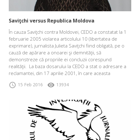
Saviţchi versus Republica Moldova
În cauza Saviţchi contra Moldovei, CEDO a constatat la 1
februarie 2005 violarea articolului 10 (libertatea de
exprimare), jurnalista Julieta Saviţchi fiind obligată, pe o
cauză de apărare a onoarei şi demnităţii, să
demonstreze că propriile ei concluzii corespund
realităţii. La baza dosarului la CEDO a stat o adresare a
reclamantei, din 17 aprilie 2001, în care aceasta
schedule
visibility
15 Feb 2016
13934