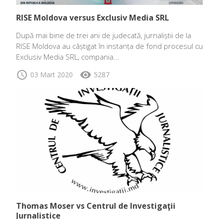
RISE Moldova versus Exclusiv Media SRL
După mai bine de trei ani de judecată, jurnaliștii de la
RISE Moldova au câștigat în instanța de fond procesul cu
Exclusiv Media SRL, compania...
schedule
visibility
03 Mart 2020
5287
Thomas Moser vs Centrul de Investigaţii
Jurnalistice