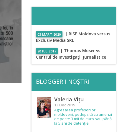
| RISE Moldova versus
03 MART 2020
Exclusiv Media SRL
| Thomas Moser vs
20 IUL 2017
Centrul de Investigaţii Jurnalistice
BLOGGERII NOȘTRI
Valeria Vițu
13 Dec 2019
Agresarea profesorilor
moldoveni, pedepsită cu amenzi
de peste 3 mii de euro sau până
la 5 ani de detenție