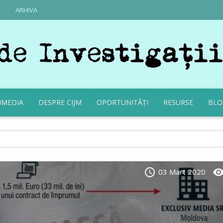
ARHIVA
IMEDIA
DESPRE CIJM
OPORTUNITĂȚI
RESURSE
BLO
schedule
visibili
03 Mart 2020