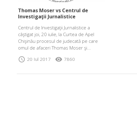
Thomas Moser vs Centrul de
Investigaţii Jurnalistice
Centrul de Investigaţii Jurnalistice a
câştigat joi, 20 iulie, la Curtea de Apel
Chişinău procesul de judecată pe care
omul de afaceri Thomas Moser şi...
schedule
visibility
20 Iul 2017
7860