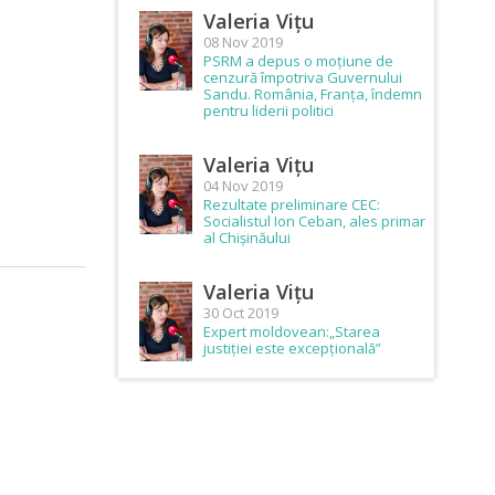
Valeria Vițu
08 Nov 2019
PSRM a depus o moțiune de
cenzură împotriva Guvernului
Sandu. România, Franța, îndemn
pentru liderii politici
Valeria Vițu
04 Nov 2019
Rezultate preliminare CEC:
Socialistul Ion Ceban, ales primar
al Chișinăului
Valeria Vițu
30 Oct 2019
Expert moldovean:„Starea
justiției este excepțională”