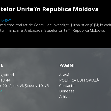
telor Unite în Republica Moldova
sy.gov
.md este realizat de Centrul de Investigații Jurnalistice (CIJM) în ca
ortul financiar al Ambasadei Statelor Unite în Republica Moldova.
TE
PAGINI
igatii.md
Acasă
 13 44
POLITICA EDITORIALĂ
-2012, str. Al. Șciusev 101/5
Contacte
tă
Donează
Arhiva