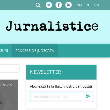
RO
RU
EN
GURI
PROCESE DE JUDECATĂ
NEWSLETTER
ty
5285
Abonează-te la fluxul nostru de noutăți