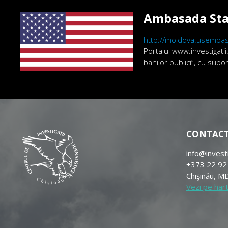
Ambasada Sta
http://moldova.usembas
Portalul www.investigatii
banilor publici”, cu sup
CONTAC
info@invest
+373 22 92
Chişinău, MD
Vezi pe har