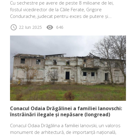
Cu sechestre pe avere de peste 8 milioane de lei,
fostul vicedirector de la Căile Ferate, Grigore
Condurache, judecat pentru exces de putere și...
schedule
visibility
22 Iun 2025
646
Conacul Odaia Drăgălinei a familiei Ianovschi:
înstrăinări ilegale și nepăsare (longread)
Conacul Odaia Drăgălina a familiei Ianovski, un valoros
monument de arhitectură, de importanță națională,