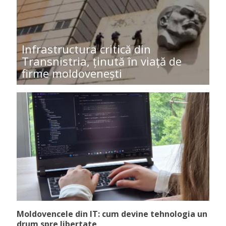
Infrastructura critică din
Transnistria, ținută în viață de
firme moldovenești
Moldovencele din IT: cum devine tehnologia un
drum spre libertate