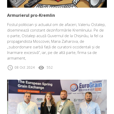
Armurierul pro-Kremlin
Fostul politician și actualul om de afaceri, Valeriu Ostalep,
diseminează constant dezinformările Kremlinului. Pe de
o parte, Ostalep acuză Guvernul de la Chișinău, la fel ca
propagandista Moscovei, Maria Zaharova, de
„subordonare oarbă față de curatorii occidentali și de
înarmare excesivă”, iar, pe de altă parte, firma sa de
armament,
schedule
visibility
08 Oct 2024
552