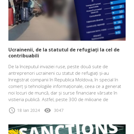
Ucrainenii, de la statutul de refugiați la cel de
contribuabili
De la începutul invaziei ruse, peste două sute de
antreprenori ucraineni cu statut de refugiați și-au
înregistrat companii în Republica Moldova, în special în
comerț și tehnologiile informaționale, ceea ce a generat
noi locuri de muncă, dar și surse financiare vărsate în
vistieria publică. Astfel, peste 300 de milioane de
schedule
visibility
18 Ian 2024
3047