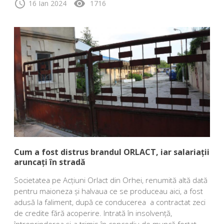
schedule
visibility
16 Ian 2024
1716
Cum a fost distrus brandul ORLACT, iar salariații
aruncați în stradă
Societatea pe Acțiuni Orlact din Orhei, renumită altă dată
pentru maioneza și halvaua ce se produceau aici, a fost
adusă la faliment, după ce conducerea a contractat zeci
de credite fără acoperire. Intrată în insolvență,
întreprinderea și-a trimis în concediu de muncă forțat