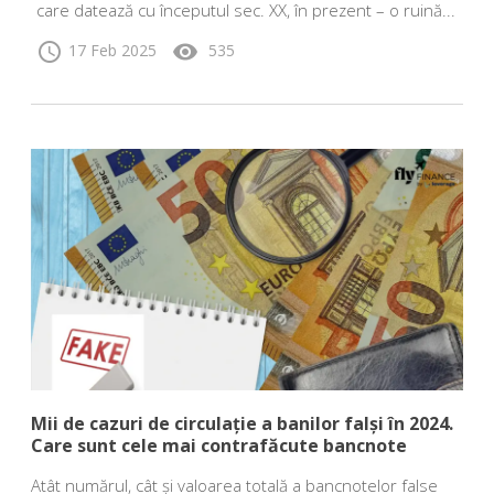
care datează cu începutul sec. XX, în prezent – o ruină...
schedule
visibility
17 Feb 2025
535
Mii de cazuri de circulație a banilor falși în 2024.
Care sunt cele mai contrafăcute bancnote
Atât numărul, cât și valoarea totală a bancnotelor false