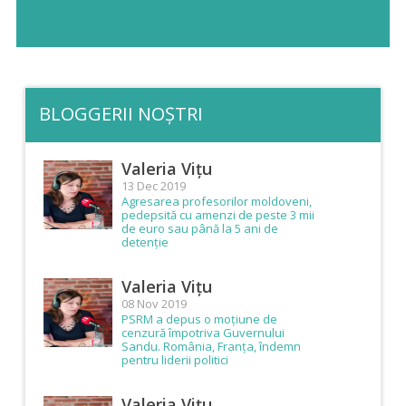
BLOGGERII NOȘTRI
Valeria Vițu
13 Dec 2019
Agresarea profesorilor moldoveni,
pedepsită cu amenzi de peste 3 mii
de euro sau până la 5 ani de
detenție
Valeria Vițu
08 Nov 2019
PSRM a depus o moțiune de
cenzură împotriva Guvernului
Sandu. România, Franța, îndemn
pentru liderii politici
Valeria Vițu