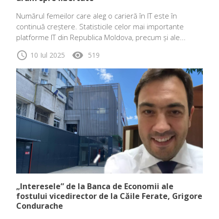
Numărul femeilor care aleg o carieră în IT este în
continuă creștere. Statisticile celor mai importante
platforme IT din Republica Moldova, precum și ale...
schedule
visibility
10 Iul 2025
519
„Interesele” de la Banca de Economii ale
fostului vicedirector de la Căile Ferate, Grigore
Condurache