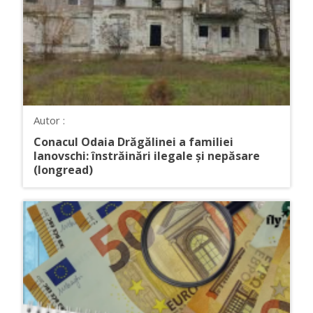
Autor :
Conacul Odaia Drăgălinei a familiei
Ianovschi: înstrăinări ilegale și nepăsare
(longread)