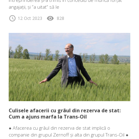
angajații, și ”a uitat” să le
schedule
visibility
12 Oct 2023
828
Culisele afacerii cu grâul din rezerva de stat:
Cum a ajuns marfa la Trans-Oil
● Afacerea cu grâul din rezerva de stat implică o
companie din grupul Zernoff și alta din grupul Trans-Oil ●