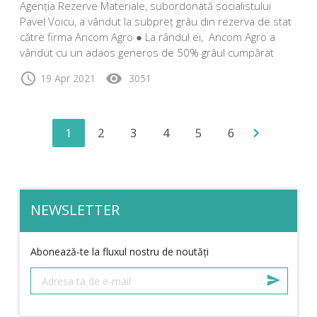
Agenția Rezerve Materiale, subordonată socialistului
Pavel Voicu, a vândut la subpreț grâu din rezerva de stat
către firma Ancom Agro ● La rândul ei, Ancom Agro a
vândut cu un adaos generos de 50% grâul cumpărat
schedule
visibility
19 Apr 2021
3051
1
2
3
4
5
6
chevron_right
NEWSLETTER
Abonează-te la fluxul nostru de noutăți