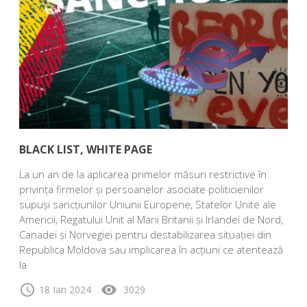
BLACK LIST, WHITE PAGE
La un an de la aplicarea primelor măsuri restrictive în
privința firmelor și persoanelor asociate politicienilor
supuși sancțiunilor Uniunii Europene, Statelor Unite ale
Americii, Regatului Unit al Marii Britanii și Irlandei de Nord,
Canadei și Norvegiei pentru destabilizarea situației din
Republica Moldova sau implicarea în acțiuni ce atentează
la
schedule
visibility
18 Ian 2024
3029