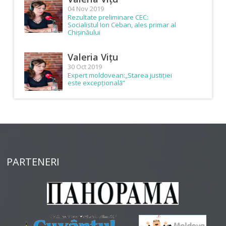
04 Nov 2019
Rezultate preliminare CEC:
Socialistul Ion Ceban, ales primar al
Chișinăului
Valeria Vițu
30 Oct 2019
Expert moldovean:„Starea justiției
este excepțională”
PARTENERI