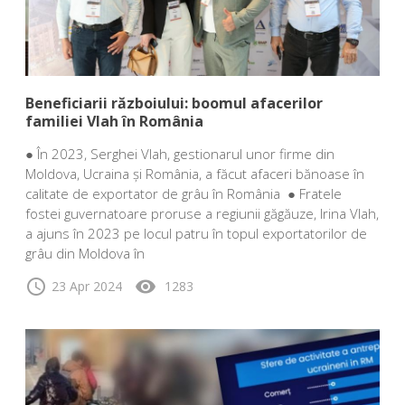
Beneficiarii războiului: boomul afacerilor
familiei Vlah în România
● În 2023, Serghei Vlah, gestionarul unor firme din
Moldova, Ucraina și România, a făcut afaceri bănoase în
calitate de exportator de grâu în România ● Fratele
fostei guvernatoare proruse a regiunii găgăuze, Irina Vlah,
a ajuns în 2023 pe locul patru în topul exportatorilor de
grâu din Moldova în
schedule
visibility
23 Apr 2024
1283