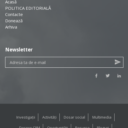
Acasă
POLITICA EDITORIALĂ
Contacte
Donează
Arhiva
Newsletter
Investigații
Activități
Dosar social
Multimedia
Despre CIJM
Oportunități
Resurse
Bloguri