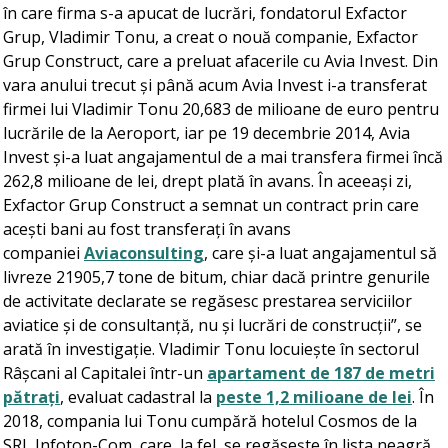
în care firma s-a apucat de lucrări, fondatorul Exfactor
Grup, Vladimir Tonu, a creat o nouă companie, Exfactor
Grup Construct, care a preluat afacerile cu Avia Invest. Din
vara anului trecut și până acum Avia Invest i-a transferat
firmei lui Vladimir Tonu 20,683 de milioane de euro pentru
lucrările de la Aeroport, iar pe 19 decembrie 2014, Avia
Invest și-a luat angajamentul de a mai transfera firmei încă
262,8 milioane de lei, drept plată în avans. În aceeași zi,
Exfactor Grup Construct a semnat un contract prin care
acești bani au fost transferați în avans
companiei
Aviaconsulting
, care și-a luat angajamentul să
livreze 21905,7 tone de bitum, chiar dacă printre genurile
de activitate declarate se regăsesc prestarea serviciilor
aviatice și de consultanță, nu și lucrări de construcții”, se
arată în investigație. Vladimir Tonu locuiește în sectorul
Râșcani al Capitalei într-un
apartament de 187 de metri
pătrați
, evaluat cadastral la
peste 1,2 milioane de lei
. În
2018, compania lui Tonu cumpără hotelul Cosmos de la
SRL Infoton-Com, care, la fel, se regăsește în lista neagră.