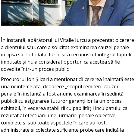
În instanță, apărătorul lui Vitalie Iurcu a prezentat o cerere
a clientului său, care a solicitat examinarea cauzei penale
în lipsa sa. Totodată, Iurcu și-a recunoscut integral faptele
imputate și nu a considerat oportun ca acestea să fie
dovedite într-un proces public.
Procurorul Ion Şlicari a menționat că cererea înaintată este
una neîntemeiată, deoarece „scopul remiterii cauzei
penale în instanță a fost anume examinarea în ședință
publică cu asigurarea tuturor garanțiilor la un proces
echitabil, în vederea stabilirii culpabilității inculpatului ca
rezultat al efectuării unei urmăriri penale obiective,
complete și sub toate aspectele în care au fost
administrate și colectate suficiente probe care indică la