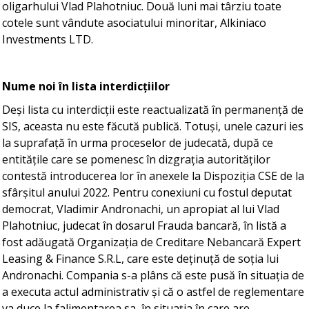
oligarhului Vlad Plahotniuc. Două luni mai târziu toate
cotele sunt vândute asociatului minoritar, Alkiniaco
Investments LTD.
Nume noi în lista interdicțiilor
Deși lista cu interdicții este reactualizată în permanență de
SIS, aceasta nu este făcută publică. Totuși, unele cazuri ies
la suprafață în urma proceselor de judecată, după ce
entitățile care se pomenesc în dizgrația autorităților
contestă introducerea lor în anexele la Dispoziția CSE de la
sfârșitul anului 2022. Pentru conexiuni cu fostul deputat
democrat, Vladimir Andronachi, un apropiat al lui Vlad
Plahotniuc, judecat în dosarul Frauda bancară, în listă a
fost adăugată Organizația de Creditare Nebancară Expert
Leasing & Finance S.R.L, care este deținuță de soția lui
Andronachi. Compania s-a plâns că este pusă în situația de
a executa actul administrativ și că o astfel de reglementare
va duce la falimentarea sa, în situația în care are