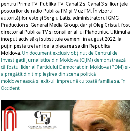
pentru Prime TV, Publika TV, Canal 2 și Canal 3 și licenţele
posturilor de radio Publika FM şi Muz FM. În vizorul
autorităților este și Sergiu Latiș, administratorul GMG
Praduction și General Media Group, dar și Oleg Cristal, fost
director al Publika TV și consilier al lui Plahotniuc. Ultimul a
început activ să-și substituie oamenii în august 2022, la
puțin peste trei ani de la plecarea sa din Republica
Moldova.
Un document exclusiv obținut de Centrul de
Investigații Jurnalistice din Moldova (CIJM) demonstrează
că fostul lider al Partidului Democrat din Moldova (PDM) și-
a pregătit din timp ieșirea din scena politică
moldovenească și exit-ul, împreună cu toată familia sa, în
Occident.