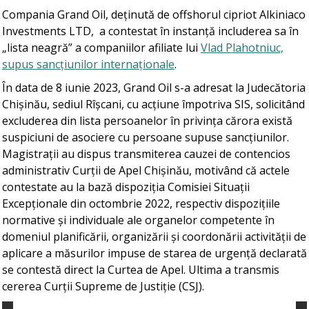
Compania Grand Oil, deținută de offshorul cipriot Alkiniaco
Investments LTD, a contestat în instanță includerea sa în
„lista neagră” a companiilor afiliate lui
Vlad Plahotniuc,
supus sancțiunilor internaționale
.
În data de 8 iunie 2023, Grand Oil s-a adresat la Judecătoria
Chișinău, sediul Rîșcani, cu acțiune împotriva SIS, solicitând
excluderea din lista persoanelor în privința cărora există
suspiciuni de asociere cu persoane supuse sancțiunilor.
Magistrații au dispus transmiterea cauzei de contencios
administrativ Curții de Apel Chișinău, motivând că actele
contestate au la bază dispoziția Comisiei Situații
Excepționale din octombrie 2022, respectiv dispozițiile
normative și individuale ale organelor competente în
domeniul planificării, organizării și coordonării activității de
aplicare a măsurilor impuse de starea de urgență declarată
se contestă direct la Curtea de Apel. Ultima a transmis
cererea Curții Supreme de Justiție (CSJ).