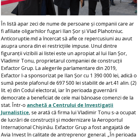
În listă apar zeci de nume de persoane și companii care ar
fi afiliate oligarhilor fugari Ilan Șor și Vlad Plahotniuc.
Anticoruptie.md a încercat să afle ce repercusiuni au avut
asupra unora din ei restricțiile impuse. Unul dintre
figuranții vizibili ai listei este un apropiat al lui Ilan Șor,
Vladimir Tonu, proprietarul companiei de construcții
Exfactor Grup. La alegerile parlamentare din 2019,
Exfactor l-a sponsorizat pe Ilan Șor cu 1 390 000 lei, adică o
sumă peste plafonul de 697 500 lei stabilit de art.41 alin. (2)
lit. e) din Codul electoral, iar în perioada guvernării
democrate a beneficiat de cele mai bănoase comenzi de la
stat. Într-o
anchetă a Centrului de Investigații
Jurnalistice
, se arată că firma lui Vladimir Tonu s-a ocupat
de lucrări de construcții și modernizare la Aeroportul
Internațional Chișinău. Exfactor Grup a fost angajată de
Avia Invest în calitate de antreprenor general. „În perioada