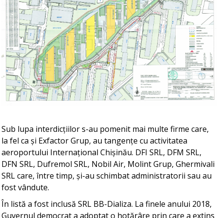
Sub lupa interdicțiilor s-au pomenit mai multe firme care,
la fel ca și Exfactor Grup, au tangențe cu activitatea
aeroportului Internațional Chișinău. DFI SRL, DFM SRL,
DFN SRL, Dufremol SRL, Nobil Air, Molint Grup, Ghermivali
SRL care, între timp, și-au schimbat administratorii sau au
fost vândute.
În listă a fost inclusă SRL BB-Dializa. La finele anului 2018,
Guvernul democrat a adoptat o hotărâre prin care a extins