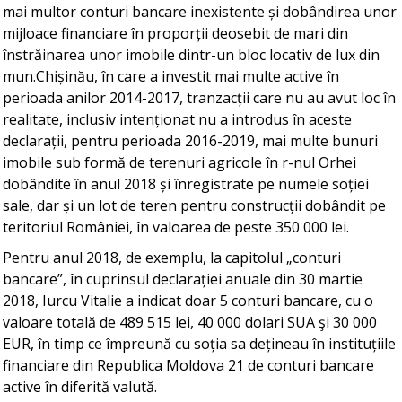
mai multor conturi bancare inexistente și dobândirea unor
mijloace financiare în proporții deosebit de mari din
înstrăinarea unor imobile dintr-un bloc locativ de lux din
mun.Chișinău, în care a investit mai multe active în
perioada anilor 2014-2017, tranzacții care nu au avut loc în
realitate, inclusiv intenționat nu a introdus în aceste
declarații, pentru perioada 2016-2019, mai multe bunuri
imobile sub formă de terenuri agricole în r-nul Orhei
dobândite în anul 2018 și înregistrate pe numele soției
sale, dar și un lot de teren pentru construcții dobândit pe
teritoriul României, în valoarea de peste 350 000 lei.
Pentru anul 2018, de exemplu, la capitolul „conturi
bancare”, în cuprinsul declarației anuale din 30 martie
2018, Iurcu Vitalie a indicat doar 5 conturi bancare, cu o
valoare totală de 489 515 lei, 40 000 dolari SUA şi 30 000
EUR, în timp ce împreună cu soția sa dețineau în instituțiile
financiare din Republica Moldova 21 de conturi bancare
active în diferită valută.