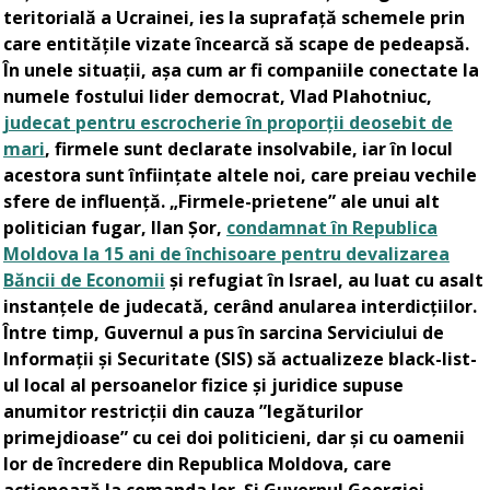
teritorială a Ucrainei, ies la suprafață schemele prin
care entitățile vizate încearcă să scape de pedeapsă.
În unele situații, așa cum ar fi companiile conectate la
numele fostului lider democrat, Vlad Plahotniuc,
judecat pentru escrocherie în proporții deosebit de
mari
, firmele sunt declarate insolvabile, iar în locul
acestora sunt înființate altele noi, care preiau vechile
sfere de influență. „Firmele-prietene” ale unui alt
politician fugar, Ilan Șor,
condamnat în Republica
Moldova la 15 ani de închisoare pentru devalizarea
Băncii de Economii
și refugiat în Israel, au luat cu asalt
instanțele de judecată, cerând anularea interdicțiilor.
Între timp, Guvernul a pus în sarcina Serviciului de
Informații și Securitate (SIS) să actualizeze black-list-
ul local al persoanelor fizice și juridice supuse
anumitor restricții din cauza ”legăturilor
primejdioase” cu cei doi politicieni, dar și cu oamenii
lor de încredere din Republica Moldova, care