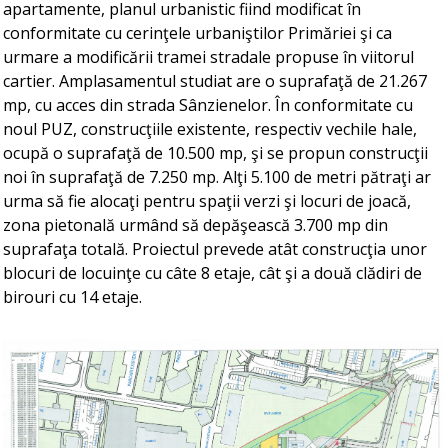
apartamente, planul urbanistic fiind modificat în
conformitate cu cerinţele urbaniştilor Primăriei şi ca
urmare a modificării tramei stradale propuse în viitorul
cartier. Amplasamentul studiat are o suprafaţă de 21.267
mp, cu acces din strada Sânzienelor. În conformitate cu
noul PUZ, construcţiile existente, respectiv vechile hale,
ocupă o suprafaţă de 10.500 mp, şi se propun construcţii
noi în suprafaţă de 7.250 mp. Alţi 5.100 de metri pătraţi ar
urma să fie alocaţi pentru spaţii verzi şi locuri de joacă,
zona pietonală urmând să depăşească 3.700 mp din
suprafaţa totală. Proiectul prevede atât construcţia unor
blocuri de locuinţe cu câte 8 etaje, cât şi a două clădiri de
birouri cu 14 etaje.