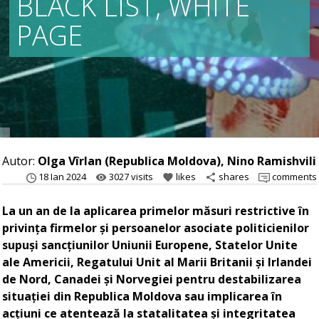
BLACK LIST, WHITE
PAGE
Autor:
Olga Vîrlan (Republica Moldova), Nino Ramishvili
18 Ian 2024
3027 visits
likes
shares
comments
remove_red_eye
favorite
share
La un an de la aplicarea primelor măsuri restrictive în
privința firmelor și persoanelor asociate politicienilor
supuși sancțiunilor Uniunii Europene, Statelor Unite
ale Americii, Regatului Unit al Marii Britanii și Irlandei
de Nord, Canadei și Norvegiei pentru destabilizarea
situației din Republica Moldova sau implicarea în
acțiuni ce atentează la statalitatea și integritatea