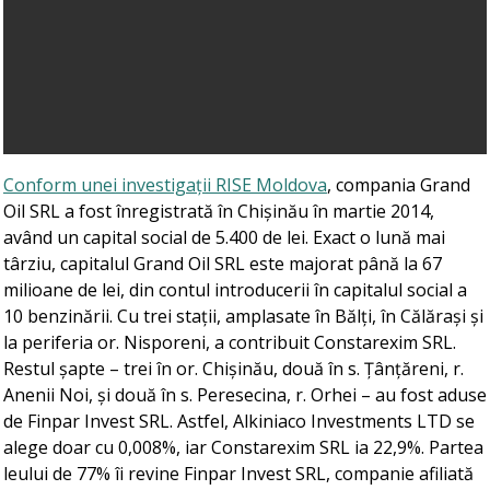
Conform unei investigații RISE Moldova
, compania Grand
Oil SRL a fost înregistrată în Chișinău în martie 2014,
având un capital social de 5.400 de lei. Exact o lună mai
târziu, capitalul Grand Oil SRL este majorat până la 67
milioane de lei, din contul introducerii în capitalul social a
10 benzinării. Cu trei stații, amplasate în Bălți, în Călărași și
la periferia or. Nisporeni, a contribuit Constarexim SRL.
Restul șapte – trei în or. Chișinău, două în s. Țânțăreni, r.
Anenii Noi, și două în s. Peresecina, r. Orhei – au fost aduse
de Finpar Invest SRL. Astfel, Alkiniaco Investments LTD se
alege doar cu 0,008%, iar Constarexim SRL ia 22,9%. Partea
leului de 77% îi revine Finpar Invest SRL, companie afiliată