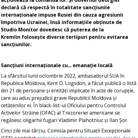
acționează la comanda lor. Și Guvernul Georgiei
declară că respectă în totalitate sancțiunile
internaționale impuse Rusiei din cauza agresiunii
împotriva Ucrainei, însă informațiile obținute de
Studio Monitor dovedesc că puterea de la
Kremlin folosește diverse tertipuri pentru evitarea
sancțiunilor.
Sancțiuni internaționale cu... emanație locală
La sfârșitul lunii octombrie 2022, ambasadorul SUA în
Republica Moldova, Kent D. Logsdon, a făcut publică o listă
din 21 de persoane și entități implicate în acte de corupție,
care au adus prejudicii grave Republicii Moldova și
cetățenilor ei. În black-list-ul Oficiului pentru Controlul
Activelor Străine (OFAC) al Trezoreriei americane se
regăsesc oligarhii fugari Vladimir Plahotniuc și Ilan Şor.
Cinci zile mai târziu, Comisia pentru Situații Excepționale