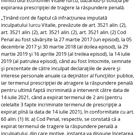
ministrului Economiei Vitalie Iurcu, bazându-și soluția pe
expirarea prescripţiei de tragere la răspundere penală.
„Ținând cont de faptul că infracțiunea imputată
inculpatului Iurcu Vitalie, prevăzute de art. 3521 alin. (2),
art. 3521 alin. (2), art. 3521 alin. (2), art. 3521 alin. (2) Cod
Penal au fost săvârșite la 27 martie 2017 (un episod), la 05
decembrie 2017 şi 30 martie 2018 (al doilea episod), la 29
martie 2019 şi 16 aprilie 2019 (al treilea episod), la 14 iulie
2019 (al patrulea episod), când au fost întocmite, semnate
şi prezentate de către inculpat declaraţiile de avere şi
interese personale anuale ca deţinător al funcţiilor publice,
iar termenul prescripţiei de atragere la răspundere penală
pentru ultimă faptă incriminată a intervenit către data de
14 iulie 2021, când a expirat termenul de 2 ani (pentru
celelalte 3 fapte incriminate termenul de prescripţie a
expirat pînă la data de 14 iulie 2021), în conformitate cu art.
60 alin. (1) lit. a) Cod Penal, respectiv, se constată că a
expirat termenul de tragere la răspundere penală a
inculpatului, din care motive, instanța va dispune încetarea