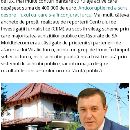
de lux, mai multe conturi bancare cu rulaje active care
depășesc suma de 400 000 de euro.
Anticoruptie.md a scris
despre luxul cu care s-a înconjurat Iurcu
. Mai mult, câteva
anchete de presă, realizate de reporterii Centrului de
Investigații Jurnalistice (CIJM) au scos în vileag scheme prin
care majoritatea achizițiilor publice desfășurate de SA
Moldtelecom erau câștigate de prietenii și partenerii de
afaceri ai lui Vitalie Iurcu, printr-un grup de firme. În timpul
șefiei lui Iurcu, nicio achiziție publică nu a fost trecută prin
sistemul de achiziții publice, iar informația despre
rezultatele concursurilor nu era făcută publică.