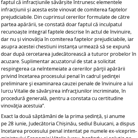
faptul că infracțiunile săvârșite întrunesc elementele
infracțiunii și acesta este vinovat de comiterea faptelor
prejudiciabile. Din cuprinsul cererilor formulate de către
partea apărării, se constată doar faptul că inculpatul
recunoaște integral faptele descrise în actul de învinuire,
dar nu și vinovăția în comiterea faptelor prejudiciabile, iar
asupra acestei chestiuni instanța urmează să se expună
doar după cercetarea judecătorească a tuturor probelor în
acuzare. Suplimentar acuzatorul de stat a solicitat
respingerea ca neîntemeiate a cererilor părţii apărării
privind încetarea procesului penal în cadrul şedinţei
preliminare şi examinarea cauzei penale de învinuire a lui
Iurcu Vitalie de săvârșirea infracţiunilor incriminate, în
procedură generală, pentru a constata cu certitudine
vinovăţia acestuia”.
Exact la două săptămâni de la prima ședință, și anume
pe 28 iunie, Judecătoria Chișinău, sediul Buiucani, a dispus
încetarea procesului penal intentat pe numele ex-viceprim-