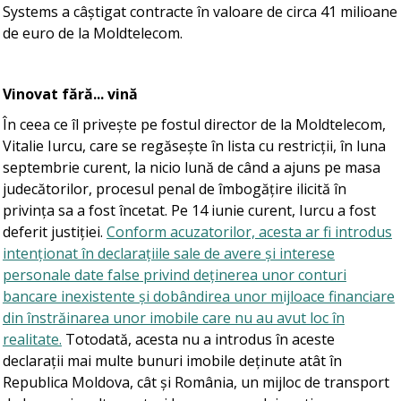
Systems a câștigat contracte în valoare de circa 41 milioane
de euro de la Moldtelecom.
Vinovat fără... vină
În ceea ce îl privește pe fostul director de la Moldtelecom,
Vitalie Iurcu, care se regăsește în lista cu restricții, în luna
septembrie curent, la nicio lună de când a ajuns pe masa
judecătorilor, procesul penal de îmbogățire ilicită în
privința sa a fost încetat. Pe 14 iunie curent, Iurcu a fost
deferit justiției.
Conform acuzatorilor, acesta ar fi introdus
intenționat în declarațiile sale de avere și interese
personale date false privind deținerea unor conturi
bancare inexistente și dobândirea unor mijloace financiare
din înstrăinarea unor imobile care nu au avut loc în
realitate.
Totodată, acesta nu a introdus în aceste
declarații mai multe bunuri imobile deținute atât în
Republica Moldova, cât și România, un mijloc de transport