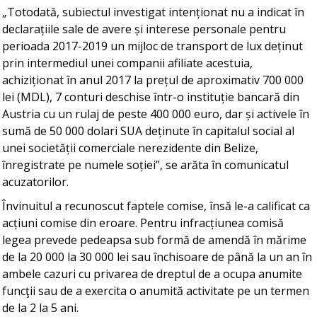
„Totodată, subiectul investigat intenționat nu a indicat în
declarațiile sale de avere și interese personale pentru
perioada 2017-2019 un mijloc de transport de lux deținut
prin intermediul unei companii afiliate acestuia,
achiziționat în anul 2017 la prețul de aproximativ 700 000
lei (MDL), 7 conturi deschise într-o instituție bancară din
Austria cu un rulaj de peste 400 000 euro, dar și activele în
sumă de 50 000 dolari SUA deținute în capitalul social al
unei societății comerciale nerezidente din Belize,
înregistrate pe numele soției”, se arăta în comunicatul
acuzatorilor.
Învinuitul a recunoscut faptele comise, însă le-a calificat ca
acțiuni comise din eroare. Pentru infracțiunea comisă
legea prevede pedeapsa sub formă de amendă în mărime
de la 20 000 la 30 000 lei sau închisoare de până la un an în
ambele cazuri cu privarea de dreptul de a ocupa anumite
funcţii sau de a exercita o anumită activitate pe un termen
de la 2 la 5 ani.