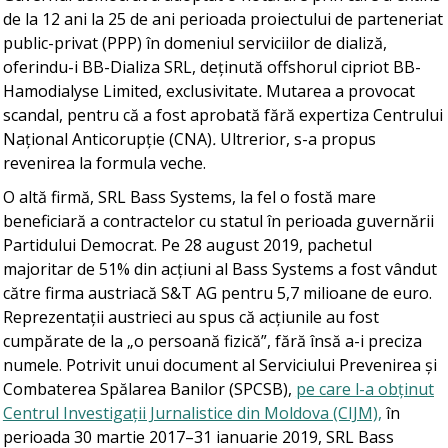
de la 12 ani la 25 de ani perioada proiectului de parteneriat
public-privat (PPP) în domeniul serviciilor de dializă,
oferindu-i BB-Dializa SRL, deținută offshorul cipriot
BB-
Hamodialyse Limited, exclusivitate
.
Mutarea a provocat
scandal, pentru că a fost aprobată fără expertiza Centrului
Național Anticorupție (CNA)
.
Ultrerior, s-a propus
revenirea la formula veche.
O altă firmă, SRL Bass Systems, la fel o fostă mare
beneficiară a contractelor cu statul în perioada guvernării
Partidului Democrat. Pe 28 august 2019, pachetul
majoritar de 51% din acțiuni al Bass Systems a fost vândut
către firma austriacă S&T AG pentru 5,7 milioane de euro.
Reprezentații austrieci au spus că acțiunile au fost
cumpărate de la „o persoană fizică”, fără însă a-i preciza
numele. Potrivit unui document al Serviciului Prevenirea și
Combaterea Spălarea Banilor (SPCSB),
pe care l-a obținut
Centrul
Investigații Jurnalistice din Moldova (CIJM),
în
perioada 30 martie 2017–31 ianuarie 2019, SRL Bass