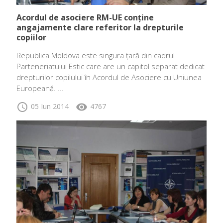
Acordul de asociere RM-UE conține
angajamente clare referitor la drepturile
copiilor
Republica Moldova este singura țară din cadrul
Parteneriatului Estic care are un capitol separat dedicat
drepturilor copilului în Acordul de Asociere cu Uniunea
Europeană. ...
schedule
visibility
05 Iun 2014
4767