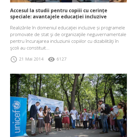
Accesul la studii pentru copiii cu cerințe
speciale: avantajele educației incluzive
Realizările în domeniul educaţiei incluzive și programele
promovate de stat şi de organizaţiile neguvernamentale
pentru încurajarea incluziunii copiilor cu dizabilităţi în
şcoli au constituit...
schedule
visibility
21 Mai 2014
6127