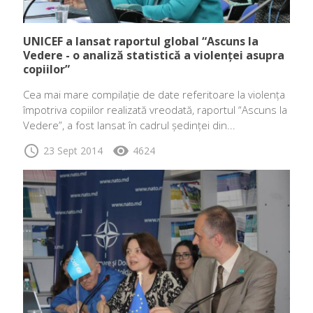
UNICEF a lansat raportul global “Ascuns la
Vedere - o analiză statistică a violenței asupra
copiilor”
Cea mai mare compilație de date referitoare la violența
împotriva copiilor realizată vreodată, raportul “Ascuns la
Vedere”, a fost lansat în cadrul ședinței din...
schedule
visibility
23 Sept 2014
4624