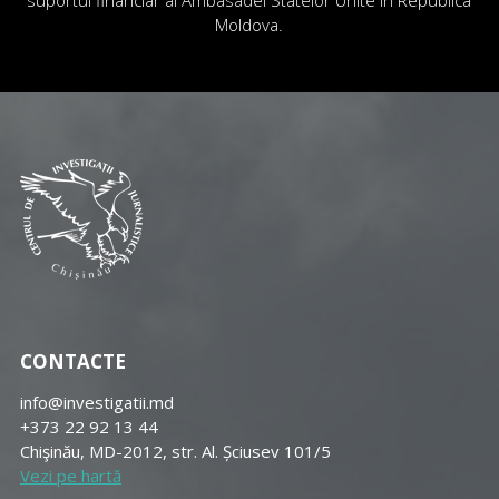
Moldova.
CONTACTE
info@investigatii.md
+373 22 92 13 44
Chişinău, MD-2012, str. Al. Șciusev 101/5
Vezi pe hartă