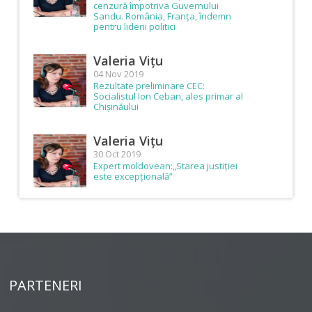
cenzură împotriva Guvernului
Sandu. România, Franța, îndemn
pentru liderii politici
Valeria Vițu
04 Nov 2019
Rezultate preliminare CEC:
Socialistul Ion Ceban, ales primar al
Chișinăului
Valeria Vițu
30 Oct 2019
Expert moldovean:„Starea justiției
este excepțională”
PARTENERI