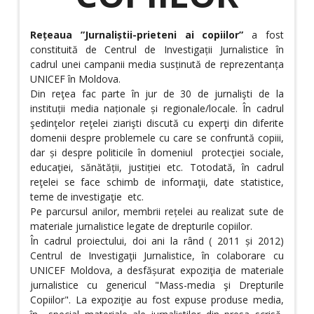
Rețeaua ”Jurnaliștii-prieteni ai copiilor”
a fost
constituită de Centrul de Investigații Jurnalistice în
cadrul unei campanii media susținută de reprezentanța
UNICEF în Moldova.
Din reţea fac parte în jur de 30 de jurnalişti de la
instituții media naționale și regionale/locale. În cadrul
şedinţelor reţelei ziarişti discută cu experţi din diferite
domenii despre problemele cu care se confruntă copiii,
dar și despre politicile în domeniul protecţiei sociale,
educaţiei, sănătății, justiției etc. Totodată, în cadrul
reţelei se face schimb de informaţii, date statistice,
teme de investigaţie etc.
Pe parcursul anilor, membrii rețelei au realizat sute de
materiale jurnalistice legate de drepturile copiilor.
În cadrul proiectului, doi ani la rând ( 2011 și 2012)
Centrul de Investigaţii Jurnalistice, în colaborare cu
UNICEF Moldova, a desfășurat expoziţia de materiale
jurnalistice cu genericul "Mass-media şi Drepturile
Copiilor". La expoziţie au fost expuse produse media,