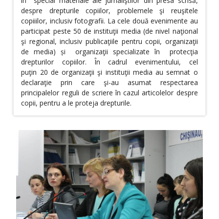
în special materiale ale jurnaliştilor din presa scrisă,
despre drepturile copiilor, problemele şi reuşitele
copiiilor, inclusiv fotografii. La cele două evenimente au
participat peste 50 de instituţii media (de nivel naţional
şi regional, inclusiv publicaţiile pentru copii, organizaţii
de media) și organizaţii specializate în protecţia
drepturilor copiilor. În cadrul evenimentului, cel
puţin 20 de organizaţii şi instituţii media au semnat o
declaraţie prin care şi-au asumat respectarea
principalelor reguli de scriere în cazul articolelor despre
copii, pentru a le proteja drepturile.