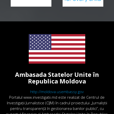
Ambasada Statelor Unite în
Republica Moldova
http://moldova.usembassy.gov
Portalul www.investigatii.md este realizat de Centrul de
Investigații Jurnalistice (CIJM) în cadrul proiectului „Jurnaliștii
pentru transparență în gestionarea banilor publici”, cu
suportul financiar al Ambasadei Statelor Unite în Republica