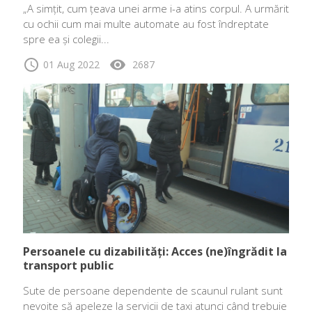
„A simțit, cum țeava unei arme i-a atins corpul. A urmărit
cu ochii cum mai multe automate au fost îndreptate
spre ea și colegii...
schedule
visibility
01 Aug 2022
2687
Persoanele cu dizabilități: Acces (ne)îngrădit la
transport public
Sute de persoane dependente de scaunul rulant sunt
nevoite să apeleze la servicii de taxi atunci când trebuie