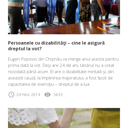
Persoanele cu dizabilităţi – cine le asigură
dreptul la vot?
Eugen Popovici din Chişinău va merge anul acesta pentru
prima dată la vot. Deşi are 24 de ani, tânărul nu a votat
niciodată până acum. El are o dizabilitate mintală şi, din
această cauză, la împlinirea majoratului, a fost lipsit de
capacitatea de exerciţiu – dreptul de a lua
schedule
visibility
24 Nov 2014
5633