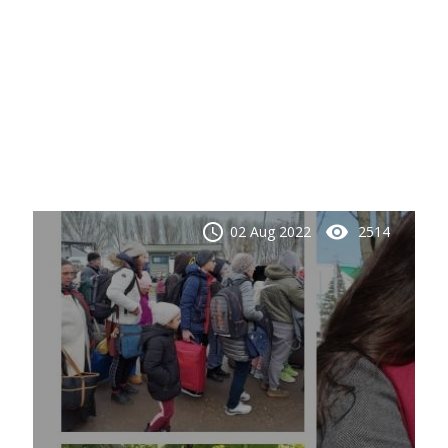
schedule
visibility
02 Aug 2022
2514