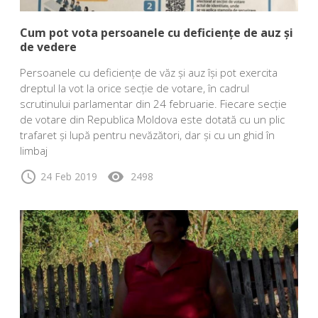
Cum pot vota persoanele cu deficiențe de auz și
de vedere
Persoanele cu deficiențe de văz și auz își pot exercita
dreptul la vot la orice secție de votare, în cadrul
scrutinului parlamentar din 24 februarie. Fiecare secție
de votare din Republica Moldova este dotată cu un plic
trafaret și lupă pentru nevăzători, dar și cu un ghid în
limbaj
schedule
visibility
24 Feb 2019
2498