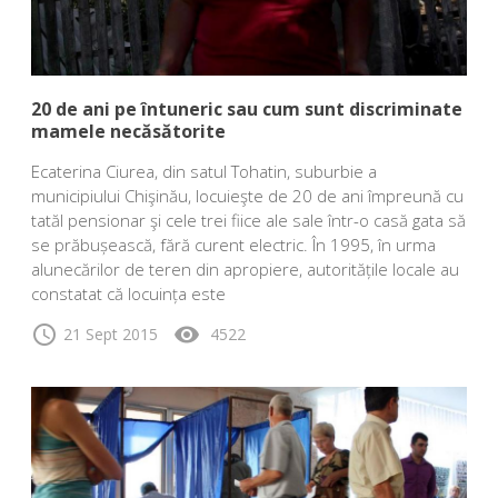
20 de ani pe întuneric sau cum sunt discriminate
mamele necăsătorite
Ecaterina Ciurea, din satul Tohatin, suburbie a
municipiului Chişinău, locuieşte de 20 de ani împreună cu
tatăl pensionar şi cele trei fiice ale sale într-o casă gata să
se prăbușească, fără curent electric. În 1995, în urma
alunecărilor de teren din apropiere, autoritățile locale au
constatat că locuința este
schedule
visibility
21 Sept 2015
4522