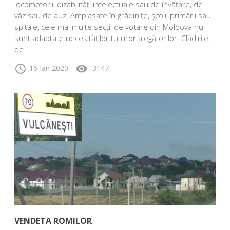
locomotorii, dizabilități intelectuale sau de învățare, de
văz sau de auz. Amplasate în grădinițe, școli, primării sau
spitale, cele mai multe secții de votare din Moldova nu
sunt adaptate necesităților tuturor alegătorilor. Clădirile,
de
schedule
visibility
16 Ian 2020
3147
VENDETA ROMILOR