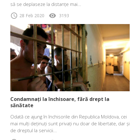
să se deplaseze la distanțe mai...
schedule
visibility
28 Feb 2020
3193
Condamnați la închisoare, fără drept la
sănătate
Odată ce ajung în închisorile din Republica Moldova, cei
mai mulți deținuți sunt privați nu doar de libertate, dar și
de dreptul la servicii...