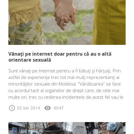
Vânaţi pe internet doar pentru că au o altă
orientare sexuală
Sunt vânaţi pe Internet pentru a fi bătuţi şi hărţuiţi. Prin
astfel de experienţe trec tot mai mulţi reprezentanţi ai
minorităţilor sexuale din Moldova. ”Vânătoarea” se face
cu acordul tacit al organelor de drept care, de cele mai
multe ori, trec cu vederea incidentele de acest fel sau le
schedule
visibility
02 Iun 2014
6047