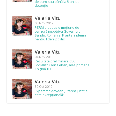
de euro sau până la 5 ani de
detenție
Valeria Vițu
08 Nov 2019
PSRM a depus o moțiune de
cenzură împotriva Guvernului
Sandu. România, Franța, îndemn
pentru liderii politici
Valeria Vițu
04 Nov 2019
Rezultate preliminare CEC:
Socialistul Ion Ceban, ales primar al
Chișinăului
Valeria Vițu
30 Oct 2019
Expert moldovean:„Starea justiției
este excepțională”