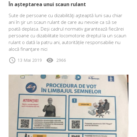
În așteptarea unui scaun rulant
Sute de persoane cu dizabilităţi aşteaptă luni sau chiar
ani în şir un scaun rulant de care au nevoie ca să se
poată deplasa. Deși cadrul normativ garantează fiecărei
persoane cu dizabilitate locomotorie dreptul la un scaun
rulant o dată la patru ani, autoritățile responsabilie nu
alocă finanţare nici
schedule
visibility
13 Mai 2019
2966