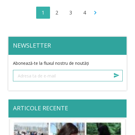
1
2
3
4
chevron_right
NEWSLETTER
Abonează-te la fluxul nostru de noutăți
ARTICOLE RECENTE