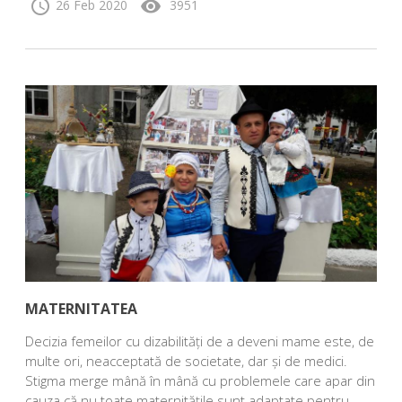
schedule
visibility
26 Feb 2020
3951
MATERNITATEA
Decizia femeilor cu dizabilități de a deveni mame este, de
multe ori, neacceptată de societate, dar și de medici.
Stigma merge mână în mână cu problemele care apar din
cauza că nu toate maternitățile sunt adaptate pentru