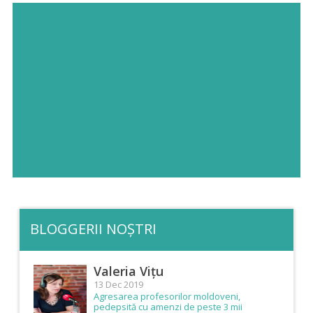
BLOGGERII NOȘTRI
Valeria Vițu
13 Dec 2019
Agresarea profesorilor moldoveni,
pedepsită cu amenzi de peste 3 mii