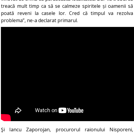
treacă mult timp ca să se calmeze spiritele și oamenii să
poată reveni la casele lor. Cred că timpul va rezolva
problema”, ne-a declarat primarul.
Şi Iancu Zaporojan, procurorul raionului Nisporeni,