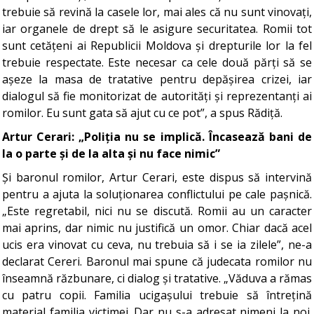
trebuie să revină la casele lor, mai ales că nu sunt vinovați,
iar organele de drept să le asigure securitatea. Romii tot
sunt cetățeni ai Republicii Moldova și drepturile lor la fel
trebuie respectate. Este necesar ca cele două părți să se
așeze la masa de tratative pentru depășirea crizei, iar
dialogul să fie monitorizat de autorități și reprezentanți ai
romilor. Eu sunt gata să ajut cu ce pot”, a spus Rădiță.
Artur Cerari: „Poliția nu se implică. Încasează bani de
la o parte și de la alta și nu face nimic”
Și baronul romilor, Artur Cerari, este dispus să intervină
pentru a ajuta la soluționarea conflictului pe cale pașnică.
„Este regretabil, nici nu se discută. Romii au un caracter
mai aprins, dar nimic nu justifică un omor. Chiar dacă acel
ucis era vinovat cu ceva, nu trebuia să i se ia zilele”, ne-a
declarat Cereri. Baronul mai spune că judecata romilor nu
înseamnă răzbunare, ci dialog și tratative. „Văduva a rămas
cu patru copii. Familia ucigașului trebuie să întrețină
material familia victimei. Dar nu s-a adresat nimeni la noi.