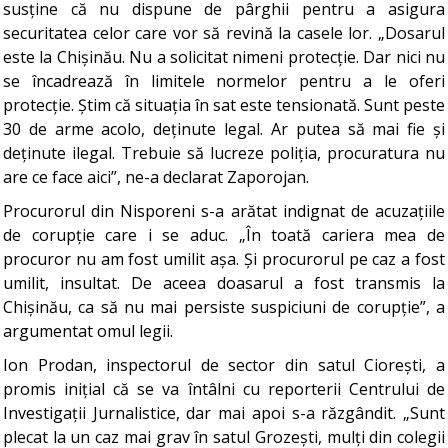
susține că nu dispune de pârghii pentru a asigura
securitatea celor care vor să revină la casele lor. „Dosarul
este la Chișinău. Nu a solicitat nimeni protecție. Dar nici nu
se încadrează în limitele normelor pentru a le oferi
protecție. Știm că situația în sat este tensionată. Sunt peste
30 de arme acolo, deținute legal. Ar putea să mai fie și
deținute ilegal. Trebuie să lucreze poliția, procuratura nu
are ce face aici”, ne-a declarat Zaporojan.
Procurorul din Nisporeni s-a arătat indignat de acuzațiile
de corupție care i se aduc. „În toată cariera mea de
procuror nu am fost umilit așa. Și procurorul pe caz a fost
umilit, insultat. De aceea doasarul a fost transmis la
Chișinău, ca să nu mai persiste suspiciuni de corupție”, a
argumentat omul legii.
Ion Prodan, inspectorul de sector din satul Ciorești, a
promis inițial că se va întâlni cu reporterii Centrului de
Investigații Jurnalistice, dar mai apoi s-a răzgândit. „Sunt
plecat la un caz mai grav în satul Grozești, mulți din colegii