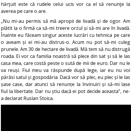
hărţuit este că rudele celui ucis vor ca el să renunţe la
averea pe care o are.
„Nu mi-au permis să mă apropii de livadă și de ogor. Am
plătit la o firmă ca să-mi treere orzul și să-mi are în livadă.
Înainte eu făceam singur aceste lucrări cu tehnica pe care
o aveam și ei mi-au distrus-o. Acum nu pot să-mi culeg
prunele. Am 30 de hectare de livadă. Mă tem să nu distrugă
roada. Ei vor ca familia noastră să plece din sat și să le las
casa mea, care costă peste o sută de mii de euro. Dar nu le
va reuși. Fiul meu va răspunde după lege, iar eu nu voi
părăsi satul și gospodăria. Dacă vor să plec, eu plec și le las
șase case, dar atunci să renunțe la învinuiri și să-mi lase
fiul la libertate. Dar nu știu dacă ei pot decide aceasta”, ne-
a declarat Ruslan Stoica.