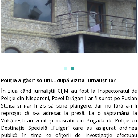
Poliția a găsit soluții... după vizita jurnaliștilor
În ziua când jurnaliștii CIJM au fost la Inspectoratul de
Poliție din Nisporeni, Pavel Drăgan l-ar fi sunat pe Ruslan
Stoica și i-ar fi zis să scrie plângere, dar nu fără a-i fi
reproșat că s-a adresat la presă. La o săptămână la
Vulcănești au venit și mascații din Brigada de Poliție cu
Destinație Specială „Fulger” care au asigurat ordinea
publică în timp ce ofițerii de investigație efectuau