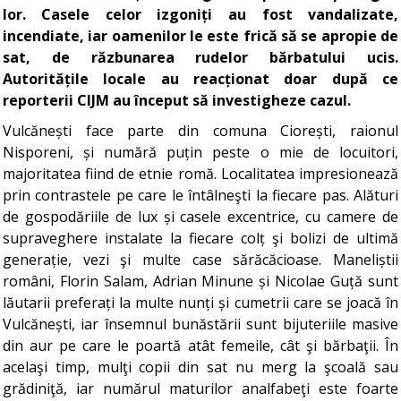
lor. Casele celor izgoniți au fost vandalizate,
incendiate, iar oamenilor le este frică să se apropie de
sat, de răzbunarea rudelor bărbatului ucis.
Autoritățile locale au reacționat doar după ce
reporterii CIJM au început să investigheze cazul.
Vulcănești face parte din comuna Ciorești, raionul
Nisporeni, și numără puțin peste o mie de locuitori,
majoritatea fiind de etnie romă. Localitatea impresionează
prin contrastele pe care le întâlneşti la fiecare pas. Alături
de gospodăriile de lux și casele excentrice, cu camere de
supraveghere instalate la fiecare colț şi bolizi de ultimă
generație, vezi şi multe case sărăcăcioase. Maneliștii
români, Florin Salam, Adrian Minune și Nicolae Guță sunt
lăutarii preferați la multe nunți și cumetrii care se joacă în
Vulcănești, iar însemnul bunăstării sunt bijuteriile masive
din aur pe care le poartă atât femeile, cât şi bărbaţii. În
acelaşi timp, mulţi copii din sat nu merg la şcoală sau
grădiniţă, iar numărul maturilor analfabeţi este foarte