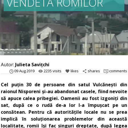
VENDETA ROMILOR
Autor:
Julieta Savițchi
09 Aug 2019
2235 visits
likes
shares
comments
remove_red_eye
favorite
share
Cel puțin 30 de persoane din satul Vulcănești din
raionul Nisporeni și-au abandonat casele, fiind nevoite
să apuce calea pribegiei. Oamenii au fost izgoniți din
sat, după ce o rudă de-a lor l-a împușcat pe un
consătean. Pentru că autoritățile locale nu se prea
implică în soluționarea problemelor din această
localitate, romii își fac singuri dreptate, după legea