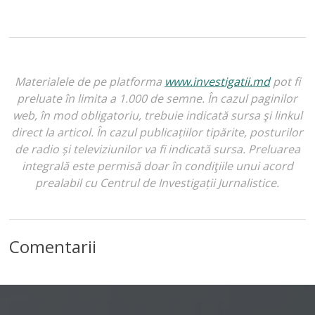
Materialele de pe platforma
www.investigatii.md
pot fi
preluate în limita a 1.000 de semne. În cazul paginilor
web, în mod obligatoriu, trebuie indicată sursa şi linkul
direct la articol. În cazul publicațiilor tipărite, posturilor
de radio și televiziunilor va fi indicată sursa. Preluarea
integrală este permisă doar în condiţiile unui acord
prealabil cu Centrul de Investigații Jurnalistice.
Comentarii