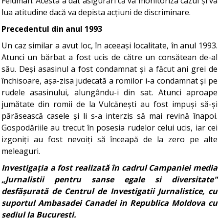
Feldman. Acesta a dat asigurări că va monitoriza cazul și va
lua atitudine dacă va depista acțiuni de discriminare.
Precedentul din anul 1993
Un caz similar a avut loc, în aceeași localitate, în anul 1993.
Atunci un bărbat a fost ucis de către un consătean de-al
său. Deși asasinul a fost condamnat și a făcut ani grei de
închisoare, așa-zisa judecată a romilor i-a condamnat și pe
rudele asasinului, alungându-i din sat. Atunci aproape
jumătate din romii de la Vulcănești au fost impuși să-și
părăsească casele și li s-a interzis să mai revină înapoi.
Gospodăriile au trecut în posesia rudelor celui ucis, iar cei
izgoniți au fost nevoiți să înceapă de la zero pe alte
meleaguri.
Investigația a fost realizată în cadrul Campaniei media
„Jurnalistii pentru sanse egale si diversitate"
desfășurată de Centrul de Investigatii Jurnalistice, cu
suportul Ambasadei Canadei in Republica Moldova cu
sediul la Bucuresti.