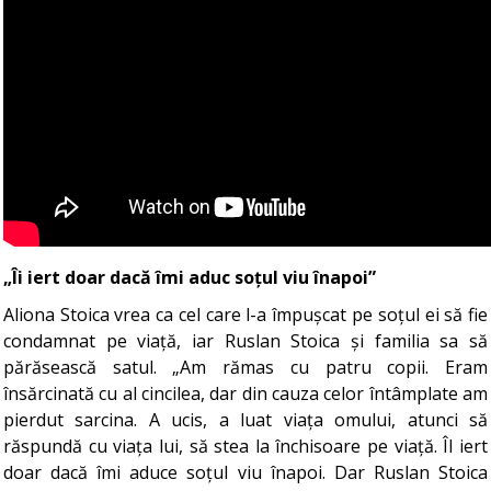
„Îi iert doar dacă îmi aduc soțul viu înapoi”
Aliona Stoica vrea ca cel care l-a împușcat pe soțul ei să fie
condamnat pe viață, iar Ruslan Stoica și familia sa să
părăsească satul. „Am rămas cu patru copii. Eram
însărcinată cu al cincilea, dar din cauza celor întâmplate am
pierdut sarcina. A ucis, a luat viața omului, atunci să
răspundă cu viața lui, să stea la închisoare pe viață. Îl iert
doar dacă îmi aduce soțul viu înapoi. Dar Ruslan Stoica