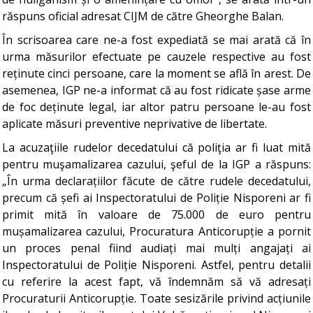
răspuns oficial adresat CIJM de către Gheorghe Balan.
În scrisoarea care ne-a fost expediată se mai arată că în
urma măsurilor efectuate pe cauzele respective au fost
reținute cinci persoane, care la moment se află în arest. De
asemenea, IGP ne-a informat că au fost ridicate șase arme
de foc deținute legal, iar altor patru persoane le-au fost
aplicate măsuri preventive neprivative de libertate.
La acuzaţiile rudelor decedatului că poliţia ar fi luat mită
pentru muşamalizarea cazului, şeful de la IGP a răspuns:
„În urma declarațiilor făcute de către rudele decedatului,
precum că șefi ai Inspectoratului de Poliție Nisporeni ar fi
primit mită în valoare de 75.000 de euro pentru
mușamalizarea cazului, Procuratura Anticorupție a pornit
un proces penal fiind audiați mai mulți angajați ai
Inspectoratului de Poliție Nisporeni. Astfel, pentru detalii
cu referire la acest fapt, vă îndemnăm să vă adresați
Procuraturii Anticorupție. Toate sesizările privind acțiunile