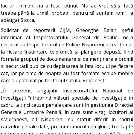
lucruri, nimeni nu a fost reținut. Nu au vrut să-și facă
treaba până la urmă, probabil pentru că suntem romi”, a
adăugat Stoica.
Solicitat de reporterii CIJM, Gheorghe Balan, șeful
interimar al Inspectoratului General de Poliție, ne-a
declarat că Inspectoratul de Poliție Nisporeni a reacționat
la fiecare înștiințare telefonică și plângere depusă, fiind
formate grupuri de documentare și de menținere a ordinii
și securității publice cu deplasarea la fața locului pe fiecare
caz, iar pe timp de noapte au fost formate echipe mobile
care au patrulat pe teritoriul satului Vulcănești.
„În prezent, angajații Inspectoratului Național de
Investigații întreprind măsuri speciale de investigație în
cadrul a cinci cauze penale care sunt în gestiunea Direcției
Generale Urmărire Penală, în care sunt vizați locuitori ai
s.Vulcănești, r-l Nisporeni, cu statut diferit în cadrul
cauzelor penale date, precum omorul nemijlocit, trei fapte
de huliganism și o amenințare cu omor”, se arată într-un