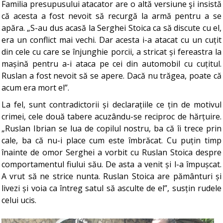
Familia presupusului atacator are o altă versiune şi insistă
că acesta a fost nevoit să recurgă la armă pentru a se
apăra. „S-au dus acasă la Serghei Stoica ca să discute cu el,
era un conflict mai vechi. Dar acesta i-a atacat cu un cuțit
din cele cu care se înjunghie porcii, a stricat și fereastra la
mașină pentru a-i ataca pe cei din automobil cu cuțitul.
Ruslan a fost nevoit să se apere. Dacă nu trăgea, poate că
acum era mort el”.
La fel, sunt contradictorii și declarațiile ce țin de motivul
crimei, cele două tabere acuzându-se reciproc de hărțuire.
„Ruslan Ibrian se lua de copilul nostru, ba că îi trece prin
cale, ba că nu-i place cum este îmbrăcat. Cu puțin timp
înainte de omor Serghei a vorbit cu Ruslan Stoica despre
comportamentul fiului său. De asta a venit și l-a împușcat.
A vrut să ne strice nunta. Ruslan Stoica are pământuri și
livezi și voia ca întreg satul să asculte de el”, susțin rudele
celui ucis.