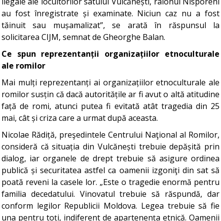
ilegale ale locuitorilor satului Vulcănești, raionul Nisporeni
au fost înregistrate și examinate. Niciun caz nu a fost
tăinuit sau mușamalizat”, se arată în răspunsul la
solicitarea CIJM, semnat de Gheorghe Balan.
Ce spun reprezentanții organizațiilor etnoculturale
ale romilor
Mai mulți reprezentanți ai organizațiilor etnoculturale ale
romilor susțin că dacă autoritățile ar fi avut o altă atitudine
față de romi, atunci putea fi evitată atât tragedia din 25
mai, cât și criza care a urmat după aceasta.
Nicolae Rădiță, preşedintele Centrului Naţional al Romilor,
consideră că situația din Vulcănești trebuie depășită prin
dialog, iar organele de drept trebuie să asigure ordinea
publică și securitatea astfel ca oamenii izgoniţi din sat să
poată reveni la casele lor. „Este o tragedie enormă pentru
familia decedatului. Vinovatul trebuie să răspundă, dar
conform legilor Republicii Moldova. Legea trebuie să fie
una pentru toți, indiferent de apartenența etnică. Oamenii