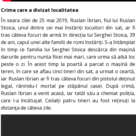
Crima care a divizat localitatea
În seara zilei de 25 mai 2019, Ruslan Ibrian, fiul lui Ruslan
Stoica, unul dintre cei mai înstăriți locuitori din sat, ar fi
tras câteva focuri de armă în direcția lui Serghei Stoica, 39
de ani, capul unei alte familii de romi înstăriți. S-a întâmplat
în timp ce familia lui Serghei Stoica descărca din mașină
darurile pentru nunta fiicei mai mari, care urma să aibă loc
peste o zi. În acest timp la poartă a parcat o mașină de
teren, în care se aflau cinci tineri din sat, a urmat o ceartă,
iar Ruslan Ibrian ar fi tras câteva focuri din pistolul deținut
legal, rânindu-l mortal pe stăpânul casei. După crimă,
Ruslan Ibrian a venit acasă, iar tatăl său a chemat poliția,
care l-a încătușat. Ceilalți patru tineri au fost reținuți la
distanţa de câteva zile.