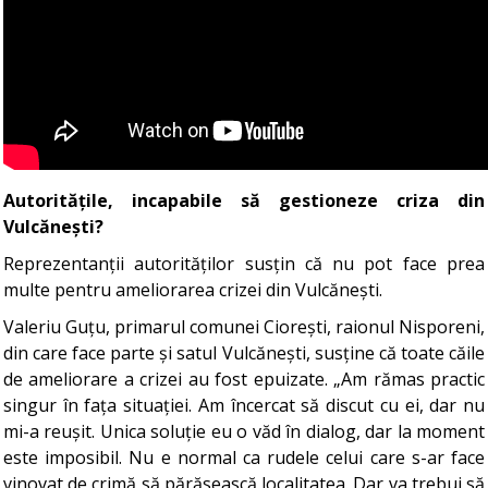
Autoritățile, incapabile să gestioneze criza din
Vulcănești?
Reprezentanții autorităților susțin că nu pot face prea
multe pentru ameliorarea crizei din Vulcănești.
Valeriu Guțu, primarul comunei Ciorești, raionul Nisporeni,
din care face parte și satul Vulcănești, susține că toate căile
de ameliorare a crizei au fost epuizate. „Am rămas practic
singur în fața situației. Am încercat să discut cu ei, dar nu
mi-a reușit. Unica soluție eu o văd în dialog, dar la moment
este imposibil. Nu e normal ca rudele celui care s-ar face
vinovat de crimă să părăsească localitatea. Dar va trebui să