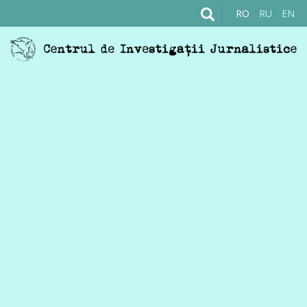
RO
RU
EN