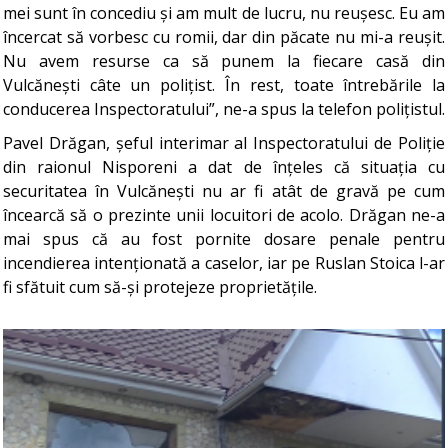
mei sunt în concediu și am mult de lucru, nu reușesc. Eu am
încercat să vorbesc cu romii, dar din păcate nu mi-a reușit.
Nu avem resurse ca să punem la fiecare casă din
Vulcănești câte un polițist. În rest, toate întrebările la
conducerea Inspectoratului”, ne-a spus la telefon polițistul.
Pavel Drăgan, șeful interimar al Inspectoratului de Poliție
din raionul Nisporeni a dat de înțeles că situația cu
securitatea în Vulcănești nu ar fi atât de gravă pe cum
încearcă să o prezinte unii locuitori de acolo. Drăgan ne-a
mai spus că au fost pornite dosare penale pentru
incendierea intenționată a caselor, iar pe Ruslan Stoica l-ar
fi sfătuit cum să-și protejeze proprietățile.