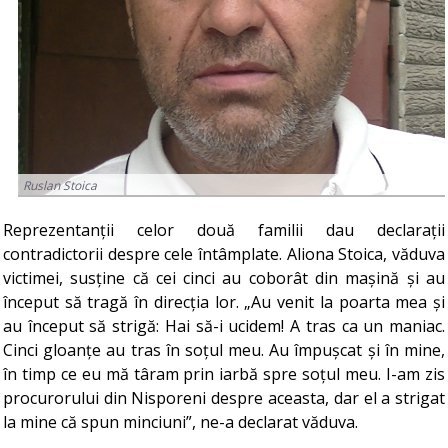
Ruslan Stoica
Reprezentanții celor două familii dau declarații
contradictorii despre cele întâmplate. Aliona Stoica, văduva
victimei, susține că cei cinci au coborât din mașină și au
început să tragă în direcția lor. „Au venit la poarta mea și
au început să strigă: Hai să-i ucidem! A tras ca un maniac.
Cinci gloanțe au tras în soțul meu. Au împușcat și în mine,
în timp ce eu mă târam prin iarbă spre soțul meu. I-am zis
procurorului din Nisporeni despre aceasta, dar el a strigat
la mine că spun minciuni”, ne-a declarat văduva.