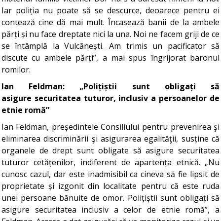
Iar poliția nu poate să se descurce, deoarece pentru ei
contează cine dă mai mult. Încasează banii de la ambele
părți și nu face dreptate nici la una. Noi ne facem griji de ce
se întâmplă la Vulcănești. Am trimis un pacificator să
discute cu ambele părți”, a mai spus îngrijorat baronul
romilor.
Ian Feldman: „Polițiștii sunt obligați să
asigure securitatea tuturor, inclusiv a persoanelor de
etnie romă”
Ian Feldman, președintele Consiliului pentru prevenirea şi
eliminarea discriminării şi asigurarea egalităţii, susține că
organele de drept sunt obligate să asigure securitatea
tuturor cetățenilor, indiferent de apartența etnică. „Nu
cunosc cazul, dar este inadmisibil ca cineva să fie lipsit de
proprietate și izgonit din localitate pentru că este ruda
unei persoane bănuite de omor. Polițiștii sunt obligați să
asigure securitatea inclusiv a celor de etnie romă”, a