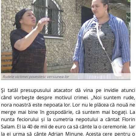
Rudele victimei povestesc versiunea lor
Şi tatăl presupusului atacator dă vina pe invidie atunci
când vorbeşte despre motivul crimei. „Noi suntem rude,
nora noastră este nepoata lor. Lor nu le plăcea că nouă ne
merge mai bine în gospodărie, că suntem mai bogați. La
nunta feciorului și la cumetria nepotului a cântat Florin
Salam. El ia 40 de mii de euro ca să cânte la o ceremonie. Iar
la ei urma să cânte Adrian Minune. Acesta cere pentru o