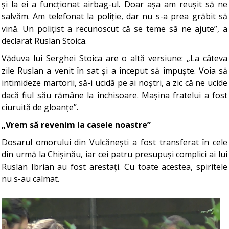
și la ei a funcționat airbag-ul. Doar așa am reușit să ne
salvăm. Am telefonat la poliție, dar nu s-a prea grăbit să
vină. Un polițist a recunoscut că se teme să ne ajute”, a
declarat Ruslan Stoica.
Văduva lui Serghei Stoica are o altă versiune: „La câteva
zile Ruslan a venit în sat și a început să împuște. Voia să
intimideze martorii, să-i ucidă pe ai noștri, a zic că ne ucide
dacă fiul său rămâne la închisoare. Mașina fratelui a fost
ciuruită de gloanțe”.
„Vrem să revenim la casele noastre”
Dosarul omorului din Vulcănești a fost transferat în cele
din urmă la Chișinău, iar cei patru presupuși complici ai lui
Ruslan Ibrian au fost arestați. Cu toate acestea, spiritele
nu s-au calmat.