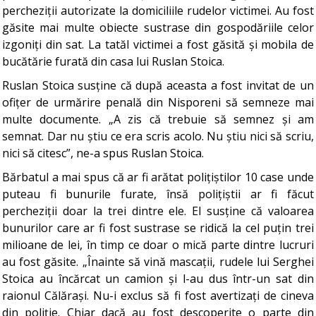
percheziții autorizate la domiciliile rudelor victimei. Au fost
găsite mai multe obiecte sustrase din gospodăriile celor
izgoniți din sat. La tatăl victimei a fost găsită și mobila de
bucătărie furată din casa lui Ruslan Stoica.
Ruslan Stoica susține că după aceasta a fost invitat de un
ofițer de urmărire penală din Nisporeni să semneze mai
multe documente. „A zis că trebuie să semnez și am
semnat. Dar nu știu ce era scris acolo. Nu știu nici să scriu,
nici să citesc”, ne-a spus Ruslan Stoica.
Bărbatul a mai spus că ar fi arătat polițiștilor 10 case unde
puteau fi bunurile furate, însă polițiștii ar fi făcut
percheziții doar la trei dintre ele. El susține că valoarea
bunurilor care ar fi fost sustrase se ridică la cel puțin trei
milioane de lei, în timp ce doar o mică parte dintre lucruri
au fost găsite. „Înainte să vină mascații, rudele lui Serghei
Stoica au încărcat un camion și l-au dus într-un sat din
raionul Călărași. Nu-i exclus să fi fost avertizați de cineva
din poliție. Chiar dacă au fost descoperite o parte din