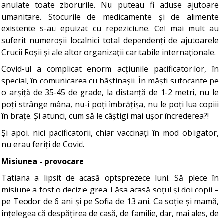
anulate toate zborurile. Nu puteau fi aduse ajutoare
umanitare. Stocurile de medicamente și de alimente
existente s-au epuizat cu repeziciune. Cel mai mult au
suferit numeroșii localnici total dependenți de ajutoarele
Crucii Roșii și ale altor organizații caritabile internaționale.
Covid-ul a complicat enorm acțiunile pacificatorilor, în
special, în comunicarea cu băștinașii. În măști sufocante pe
o arșiță de 35-45 de grade, la distanță de 1-2 metri, nu le
poți strânge mâna, nu-i poți îmbrățișa, nu le poți lua copiii
în brațe. Și atunci, cum să le câștigi mai ușor încrederea?!
Și apoi, nici pacificatorii, chiar vaccinați în mod obligator,
nu erau feriți de Covid.
Misiunea - provocare
Tatiana a lipsit de acasă optsprezece luni. Să plece în
misiune a fost o decizie grea. Lăsa acasă soțul și doi copii –
pe Teodor de 6 ani și pe Sofia de 13 ani. Ca soție și mamă,
înțelegea că despățirea de casă, de familie, dar, mai ales, de