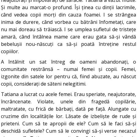
Și multe au marcat-o profund. Își ținea cu dinții lacrimile,
când vedea copii morți din cauza foamei. I se strângea
inima de durere, când vorbea cu bătrâni înfometați, care
nu mai doreau să trăiască. I se umplea sufletul de tristețe
amară, când întâlnea mame care erau gata să-și vândă
bebelușii nou-născuți ca să-și poată întreține restul
copiilor.
A întâlnit un sat întreg de oameni abandonați, o
comunitate restrânsă – numai femei și copii. Femei,
izgonite din satele lor pentru că, fiind abuzate, au născut
copii, considerați de săteni nelegitimi.
Tatiana a lucrat cu acele femei. Erau speriate, neajutorate,
încrâncenate. Violate, unele din fragedă copilărie,
maltratate, cu frică de bărbați, dată pe față. Alungate cu
cruzime din localitățile lor. Lăsate de izbeliște de rude și
prieteni. Cum să te apropii de ele? Cum să le faci să-și
deschidă sufletele? Cum să le convingi să-și verse necazul