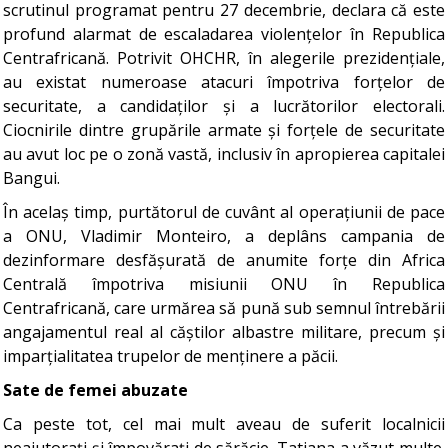
scrutinul programat pentru 27 decembrie, declara că este
profund alarmat de escaladarea violențelor în Republica
Centrafricană. Potrivit OHCHR, în alegerile prezidențiale,
au existat numeroase atacuri împotriva forțelor de
securitate, a candidaților și a lucrătorilor electorali.
Сiocnirile dintre grupările armate și forțele de securitate
au avut loc pe o zonă vastă, inclusiv în apropierea capitalei
Bangui.
În acelaș timp, purtătorul de cuvânt al operațiunii de pace
a ONU, Vladimir Monteiro, a deplâns campania de
dezinformare desfășurată de anumite forțe din Africa
Centrală împotriva misiunii ONU în Republica
Centrafricană, care urmărea să pună sub semnul întrebării
angajamentul real al căștilor albastre militare, precum și
imparțialitatea trupelor de menținere a păcii.
Sate de femei abuzate
Ca peste tot, cel mai mult aveau de suferit localnicii
neajutorați și împovărați de sărăcie. Tatiana a văzut multe.