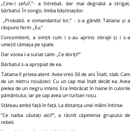
„Cine-i șefu?,”- a întrebat, dar mai degrabă a strigat,
bărbatul. În songo, limba băștinașilor.
„Probabil, e comandantul lor,” - s-a gândit Tatiana și a
răspuns ferm: „Eu.”
Concomitent, a simțit cum i s-au aprins obrajii și i s-a
umezit cămașa pe spate.
Dar vocea i-a sunat calm: „Ce doriți?”
Bărbatul s-a apropiat de ea.
Tatiana îl privea atent. Avea vreo 50 de ani. Înalt, slab. Cam
de un metru nouăzeci. Cu un cap mai înalt decât ea. Avea
pielea de un negru intens. Era îmbrăcat în haine în culorile
pământului, iar pe cap avea un turban roșu.
Stăteau ambii față în față. La distanța unei mâini întinse.
”Ce naiba căutați aici?”, a răcnit căpetenia grupului de
rebeli.