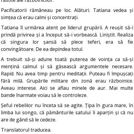
răstite ale războinicilor.
Pacificatorii rămâneau pe loc. Alături. Tatiana vedea și
simțea că erau calmi și concentrați.
Tatiana îl urmărea atent pe liderul grupării. A reușit să-i
prindă privirea și a început să-i vorbească. Liniștit. Realiza
că singura lor șansă să plece teferi, era să fie
convingătoare. De ea depindea totul.
A trebuit să-și adune toată puterea de voința ca să-și
mențină calmul și să găsească argumentele necesare.
Rapid. Nu avea timp pentru meditații. Puteau fi împușcați
fără milă. Grupările militare din zonă erau războinice.
Aveau interese. Aici se aflau minele de aur. Mai multe
bande înarmate voiau să le controleze.
Șeful rebelilor nu înceta să se agite. Țipa în gura mare, în
limba lui songo, că pământurile satului îi aparțin și că nu
are de gând să le cedeze.
Translatorul traducea.