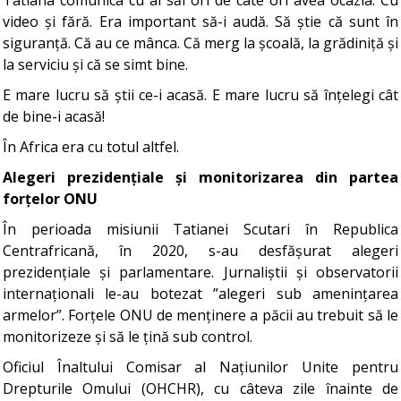
video și fără. Era important să-i audă. Să știe că sunt în
siguranță. Că au ce mânca. Că merg la școală, la grădiniță și
la serviciu și că se simt bine.
E mare lucru să știi ce-i acasă. E mare lucru să înțelegi cât
de bine-i acasă!
În Africa era cu totul altfel.
Alegeri prezidențiale și monitorizarea din partea
forțelor ONU
În perioada misiunii Tatianei Scutari în Republica
Centrafricană, în 2020, s-au desfășurat alegeri
prezidențiale și parlamentare. Jurnaliștii și observatorii
internaționali le-au botezat ”alegeri sub amenințarea
armelor”. Forțele ONU de menținere a păcii au trebuit să le
monitorizeze și să le țină sub control.
Oficiul Înaltului Comisar al Națiunilor Unite pentru
Drepturile Omului (OHCHR), cu câteva zile înainte de