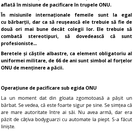
aflată în misiune de pacificare în trupele ONU.
În misiunile internaționale femeile sunt la egal
cu bărbarții, dar ca să reușească ele trebuie să fie de
două ori mai bune decât colegii lor. Ele trebuie să
combată stereotipuri, să dovedească că sunt
profesioniste...
Beretele și căștile albastre, ca element obligatoriu al
uniformei militare, de 66 de ani sunt simbol al forțelor
ONU de menținere a păcii.
Operațiune de pacificare sub egida ONU
La un moment dat din gloata zgomotoasă a pășit un
bărbat. Se vedea, că este foarte sigur pe sine. Se simțea că
are mare autoritate între ai săi. Nu avea armă, dar era
păzit de câțiva bodyguarzi cu automate la piept. S-a făcut
liniște.