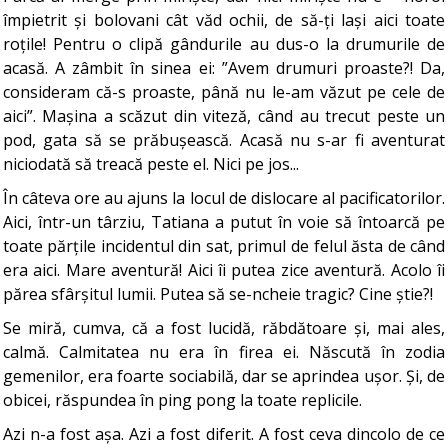
împietrit și bolovani cât văd ochii, de să-ți lași aici toate
roțile! Pentru o clipă gândurile au dus-o la drumurile de
acasă. A zâmbit în sinea ei: ”Avem drumuri proaste?! Da,
consideram că-s proaste, până nu le-am văzut pe cele de
aici”. Mașina a scăzut din viteză, când au trecut peste un
pod, gata să se prăbușească. Acasă nu s-ar fi aventurat
niciodată să treacă peste el. Nici pe jos...
În câteva ore au ajuns la locul de dislocare al pacificatorilor.
Aici, într-un târziu, Tatiana a putut în voie să întoarcă pe
toate părțile incidentul din sat, primul de felul ăsta de când
era aici. Mare aventură! Aici îi putea zice aventură. Acolo îi
părea sfârșitul lumii. Putea să se-ncheie tragic? Cine știe?!
Se miră, cumva, că a fost lucidă, răbdătoare și, mai ales,
calmă. Calmitatea nu era în firea ei. Născută în zodia
gemenilor, era foarte sociabilă, dar se aprindea ușor. Și, de
obicei, răspundea în ping pong la toate replicile.
Azi n-a fost așa. Azi a fost diferit. A fost ceva dincolo de ce