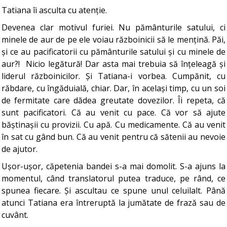
Tatiana îi asculta cu atenție.
Devenea clar motivul furiei. Nu pământurile satului, ci
minele de aur de pe ele voiau războinicii să le mențină. Păi,
și ce au pacificatorii cu pământurile satului și cu minele de
aur?! Nicio legătură! Dar asta mai trebuia să înțeleagă și
liderul războinicilor. Și Tatiana-i vorbea. Cumpănit, cu
răbdare, cu îngăduială, chiar. Dar, în același timp, cu un soi
de fermitate care dădea greutate dovezilor. Îi repeta, că
sunt pacificatori. Că au venit cu pace. Că vor să ajute
băștinașii cu provizii. Cu apă. Cu medicamente. Că au venit
în sat cu gând bun. Că au venit pentru că sătenii au nevoie
de ajutor.
Ușor-ușor, căpetenia bandei s-a mai domolit. S-a ajuns la
momentul, când translatorul putea traduce, pe rând, ce
spunea fiecare. Și ascultau ce spune unul celuilalt. Până
atunci Tatiana era întreruptă la jumătate de frază sau de
cuvânt.