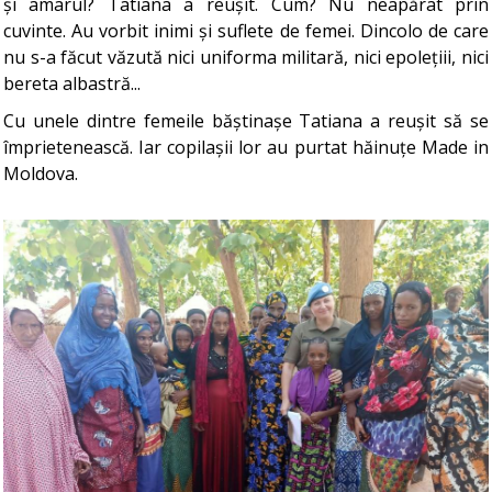
și amarul? Tatiana a reușit. Cum? Nu neapărat prin
cuvinte. Au vorbit inimi și suflete de femei. Dincolo de care
nu s-a făcut văzută nici uniforma militară, nici epolețiii, nici
bereta albastră...
Cu unele dintre femeile băștinașe Tatiana a reușit să se
împrietenească. Iar copilașii lor au purtat hăinuțe Made in
Moldova.