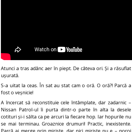
Atunci a tras adânc aer în piept. De câteva ori. Și a răsuflat
ușurată.
S-a uitat la ceas. În sat au stat cam o oră. O oră?! Parcă a
fost o veșnicie!
A încercat să reconstituie cele întâmplate, dar zadarnic –
Nissan Patrol-ul îi purta dintr-o parte în alta la desele
cotituri și-i sălta ca pe arcuri la fiecare hop. Iar hopurile nu
se mai terminau. Groaznice drumuri! Practic, inexistente.
Parcă ai merge prin miriște, dar nici miriște nu e – noroi