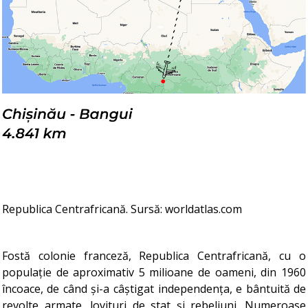
Republica Centrafricană. Sursă: worldatlas.com
Fostă colonie franceză, Republica Centrafricană, cu o
populație de aproximativ 5 milioane de oameni, din 1960
încoace, de când și-a câștigat independența, e bântuită de
revolte armate, lovituri de stat și rebeliuni. Numeroase