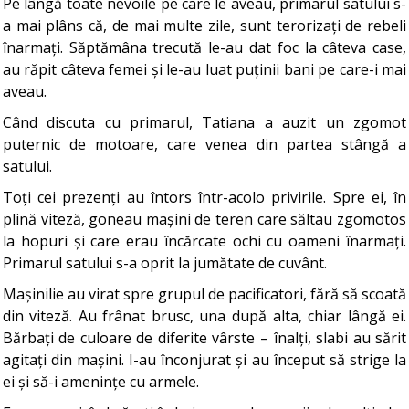
Pe lângă toate nevoile pe care le aveau, primarul satului s-
a mai plâns că, de mai multe zile, sunt terorizați de rebeli
înarmați. Săptămâna trecută le-au dat foc la câteva case,
au răpit câteva femei și le-au luat puținii bani pe care-i mai
aveau.
Când discuta cu primarul, Tatiana a auzit un zgomot
puternic de motoare, care venea din partea stângă a
satului.
Toți cei prezenți au întors într-acolo privirile. Spre ei, în
plină viteză, goneau mașini de teren care săltau zgomotos
la hopuri și care erau încărcate ochi cu oameni înarmați.
Primarul satului s-a oprit la jumătate de cuvânt.
Mașinilie au virat spre grupul de pacificatori, fără să scoată
din viteză. Au frânat brusc, una după alta, chiar lângă ei.
Bărbați de culoare de diferite vârste – înalți, slabi au sărit
agitați din mașini. I-au înconjurat și au început să strige la
ei și să-i amenințe cu armele.