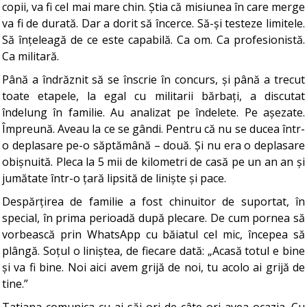
copii, va fi cel mai mare chin. Știa că misiunea în care merge
va fi de durată. Dar a dorit să încerce. Să-și testeze limitele.
Să înțeleagă de ce este capabilă. Ca om. Ca profesionistă.
Ca militară.
Până a îndrăznit să se înscrie în concurs, și până a trecut
toate etapele, la egal cu militarii bărbați, a discutat
îndelung în familie. Au analizat pe îndelete. Pe așezate.
Împreună. Aveau la ce se gândi. Pentru că nu se ducea într-
o deplasare pe-o săptămână – două. Și nu era o deplasare
obișnuită. Pleca la 5 mii de kilometri de casă pe un an an și
jumătate într-o țară lipsită de liniște și pace.
Despărțirea de familie a fost chinuitor de suportat, în
special, în prima perioadă după plecare. De cum pornea să
vorbească prin WhatsApp cu băiatul cel mic, începea să
plângă. Soțul o liniștea, de fiecare dată: „Acasă totul e bine
și va fi bine. Noi aici avem grijă de noi, tu acolo ai grijă de
tine.”
Tatiana comunica cu ai săi ori de câte ori avea ocazia. Cu