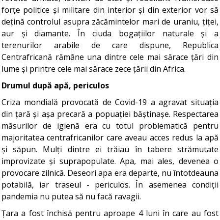
forțe politice și militare din interior și din exterior vor să
dețină controlul asupra zăcămintelor mari de uraniu, țiței,
aur și diamante. În ciuda bogațiilor naturale și a
terenurilor arabile de care dispune, Republica
Centrafricană rămâne una dintre cele mai sărace țări din
lume și printre cele mai sărace zece țării din Africa.
Drumul după apă, periculos
Criza mondială provocată de Covid-19 a agravat situația
din țară și așa precară a popuației băștinașe. Respectarea
măsurilor de igienă era cu totul problematică pentru
majoritatea centrafricanilor care aveau acces redus la apă
și săpun. Mulți dintre ei trăiau în tabere strămutate
improvizate și suprapopulate. Apa, mai ales, devenea o
provocare zilnică. Deseori apa era departe, nu întotdeauna
potabilă, iar traseul - periculos. În asemenea condiții
pandemia nu putea să nu facă ravagii.
Țara a fost închisă pentru aproape 4 luni în care au fost