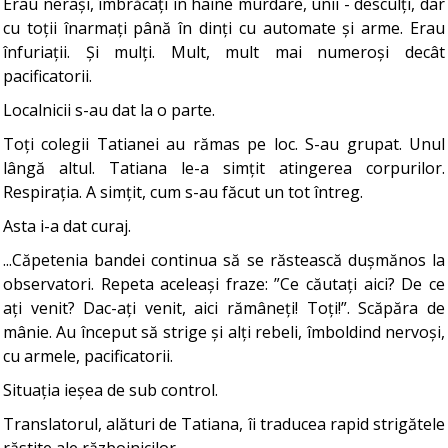
Erau nerași, îmbrăcați în haine murdare, unii - desculți, dar
cu toții înarmați până în dinți cu automate și arme. Erau
înfuriații. Și mulți. Mult, mult mai numeroși decât
pacificatorii.
Localnicii s-au dat la o parte.
Toți colegii Tatianei au rămas pe loc. S-au grupat. Unul
lângă altul. Tatiana le-a simțit atingerea corpurilor.
Respirația. A simțit, cum s-au făcut un tot întreg.
Asta i-a dat curaj.
...Căpetenia bandei continua să se răstească dușmănos la
observatori. Repeta aceleași fraze: ”Ce căutați aici? De ce
ați venit? Dac-ați venit, aici rămâneți! Toți!”. Scăpăra de
mânie. Au început să strige și alți rebeli, îmboldind nervoși,
cu armele, pacificatorii.
Situația ieșea de sub control.
Translatorul, alături de Tatiana, îi traducea rapid strigătele