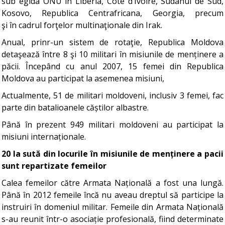
sub egida ONU în Liberia, Côte d’Ivoire, Sudanul de Sud,
Kosovo, Republica Centrafricana, Georgia, precum
şi în cadrul forţelor multinaţionale din Irak.
Anual, prinr-un sistem de rotaţie, Republica Moldova
detaşează între 8 şi 10 militari în misiunile de menținere a
păcii. Începând cu anul 2007, 15 femei din Republica
Moldova au participat la asemenea misiuni,
Actualmente, 51 de militari moldoveni, inclusiv 3 femei, fac
parte din batalioanele căștilor albastre.
Până în prezent 949 militari moldoveni au participat la
misiuni internaționale.
20 la sută din locurile în misiunile de menținere a pacii
sunt repartizate femeilor
Calea femeilor către Armata Națională a fost una lungă.
Până în 2012 femeile încă nu aveau dreptul să participe la
instruiri în domeniul militar. Femeile din Armata Națională
s-au reunit într-o asociație profesională, fiind determinate