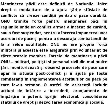
Menținerea păcii este definită de Națiunile Unite
drept o modalitate de a ajuta țările sfâșiate de
conflicte să creeze condiții pentru o pace durabilă.
ONU trimite forțe pentru menținerea păcii în
regiunile unde un conflict armat a încetat de curând,
sau a fost suspendat, pentru a încerca impunerea unor
acorduri de pace și pentru a descuraja combatanții de
la a relua ostilitățile. ONU nu are propria forță
militară și aceasta este asigurată prin voluntariat de
către statele membre. Forțele de menținere a păcii
ONU – militari, polițiști și personal civil din mai multe
țări, monitorizează și observă procesele de pace care
apar în situații post-conflict și îi ajută pe foștii
combatanți în implementarea acordurilor de pace pe
care le-au semnat. O astfel de asistență include
acțiuni de întărire a încrederii, aranjamente de
împărțire a puterii, sprijin electoral, consolidarea
statului de drept și dezvoltarea economică și socială.