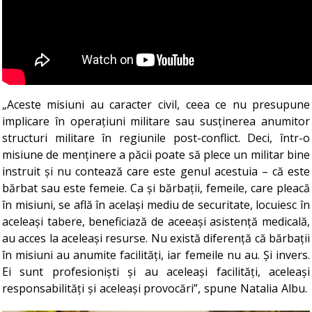
„Aceste misiuni au caracter civil, ceea ce nu presupune
implicare în operațiuni militare sau susținerea anumitor
structuri militare în regiunile post-conflict. Deci, într-o
misiune de menținere a păcii poate să plece un militar bine
instruit și nu contează care este genul acestuia – că este
bărbat sau este femeie. Ca și bărbații, femeile, care pleacă
în misiuni, se află în același mediu de securitate, locuiesc în
aceleași tabere, beneficiază de aceeași asistență medicală,
au acces la aceleași resurse. Nu există diferență că bărbații
în misiuni au anumite facilități, iar femeile nu au. Și invers.
Ei sunt profesioniști și au aceleași facilități, aceleași
responsabilități și aceleași provocări”, spune Natalia Albu.