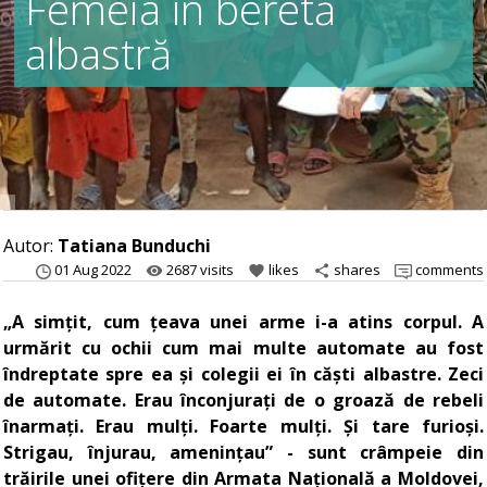
Femeia în beretă
albastră
Autor:
Tatiana Bunduchi
01 Aug 2022
2687 visits
likes
shares
comments
remove_red_eye
favorite
share
„A simțit, cum țeava unei arme i-a atins corpul. A
urmărit cu ochii cum mai multe automate au fost
îndreptate spre ea și colegii ei în căști albastre. Zeci
de automate. Erau înconjurați de o groază de rebeli
înarmați. Erau mulți. Foarte mulți. Și tare furioși.
Strigau, înjurau, amenințau” - sunt crâmpeie din
trăirile unei ofițere din Armata Națională a Moldovei,