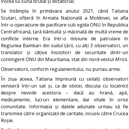
Vocea lui suna brutal și dictatorial.
Se întâmpla în primăvara anului 2021, când Tatiana
Scutari, ofițeră în Armata Națională a Moldovei, se afla
într-o operațiune de pacificare sub egida ONU în Republica
Centrafricană, țară bântuită și măcinată de multă vreme de
conflicte interne. Era într-o misiune de patrulare în
Regiunea Bambari din sudul țării, cu alți 3 observatori, un
translator și câțiva însoțitori de securitate dintr-un
contingent ONU din Mauritania, stat din nord-vestul Africii.
Observatorii, conform regulamentului, nu purtau arme.
În ziua aceea, Tatiana împreună cu ceilalți observatori
veniseră într-un sat și, ca de obicei, discuta cu localnicii
despre nevoile acestora – dacă au hrană, apă,
medicamente, lucruri elementare, dar vitale în orice
comunitate. Informația și datele adunate urmau să fie
transmise către organizații de caritate, incusiv către Crucea
Roșie.