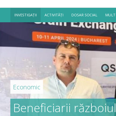
INVESTIGAȚII
ACTIVITĂȚI
DOSAR SOCIAL
MULT
Economic
Beneficiarii război