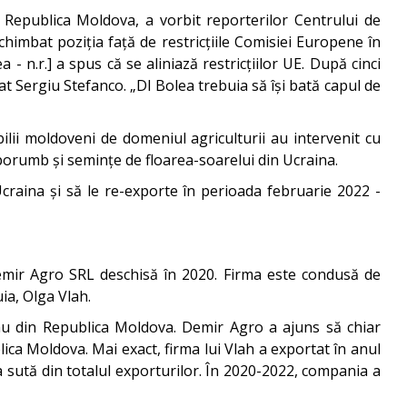
in Republica Moldova, a vorbit reporterilor Centrului de
schimbat poziția față de restricțiile Comisiei Europene în
- n.r.] a spus că se aliniază restricțiilor UE. După cinci
tat Sergiu Stefanco. „Dl Bolea trebuia să își bată capul de
ilii moldoveni de domeniul agriculturii au intervenit cu
 porumb și semințe de floarea-soarelui din Ucraina.
Ucraina și să le re-exporte în perioada februarie 2022 -
emir Agro SRL deschisă în 2020. Firma este condusă de
ia, Olga Vlah.
râu din Republica Moldova. Demir Agro a ajuns să chiar
ica Moldova. Mai exact, firma lui Vlah a exportat în anul
a sută din totalul exporturilor. În 2020-2022, compania a