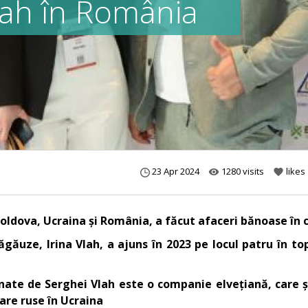
Vlah în România
23 Apr 2024
1280 visits
likes
remove_red_eye
favorite
 Moldova, Ucraina și România, a făcut afaceri bănoase în
găuze, Irina Vlah, a ajuns în 2023 pe locul patru în t
ate de Serghei Vlah este o companie elvețiană, care și
tare ruse în Ucraina