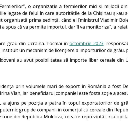
ermierilor”, o organizație a fermierilor mici și mijlocii d
iile legate de felul în care autoritățile de la Chișinău și-au 
t organizată prima ședință, când el [ministrul Vladimir Bolea 
i a spus că va permite importul, dar îl va monitoriza”, a rela
uare grâu din Ucraina. Tocmai în
octombrie 2023
, responsab
a instituit un mecanism de licențiere a importurilor de grâu,
doveni au avut posibilitatea să importe liber cereale din 
evidență prin volumele mari de export în România a fost D
rina Vlah, iar beneficiarul companiei este fosta soție a acesu
 a ajuns pe poziția a patra în topul exportatorilor de g
 puternic grup de companii în comerțul cu cereale din Republ
e tone din Republica Moldova, ceea ce reprezintă circa opt l