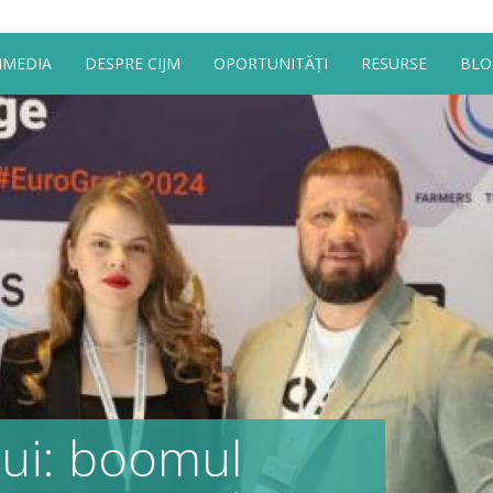
IMEDIA
DESPRE CIJM
OPORTUNITĂȚI
RESURSE
BLO
ului: boomul