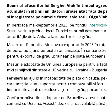
Boom-ul afacerilor lui Serghei Vlah în timpul agres
acumulat în ultimii ani datorii uriașe atât față de p
și înregistrate pe numele fostei sale soții, Olga Vla
În perioada mai-septembrie 2023, pe fondul
interdicții
Statul vecin a preluat locul Turciei ca primă destinație
autoritățile de la Ankara la importurile de grâu.
Mai exact, Republica Moldova a exportat în 2023 în total
de euro, au ajuns pe piața românească. În ianuarie 202
pentru exportul de grâu ucrainean pe piața europeană pe
Măsurile adoptate de Uniunea Europeană pentru a facilita
mici și mijlocii din statele UE vecine cu Ucraina - Bulgar
Fermierii au ajuns în incapacitate de plată din cauza, pe 
care aceștia le-au suportat pentru combustibili și fertil
importurile a patru produse agricole – grâu, porumb, rap
Conform măsurilor adoptate de Bruxelles, aceste patru
comună cu Ucraina. Această decizie a fost valabilă până