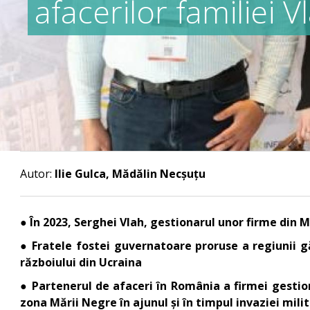
afacerilor familiei 
Autor:
Ilie Gulca, Mădălin Necșuțu
● În 2023, Serghei Vlah, gestionarul unor firme din
● Fratele fostei guvernatoare proruse a regiunii gă
războiului din Ucraina
● Partenerul de afaceri în România a firmei gestion
zona Mării Negre în ajunul și în timpul invaziei mili