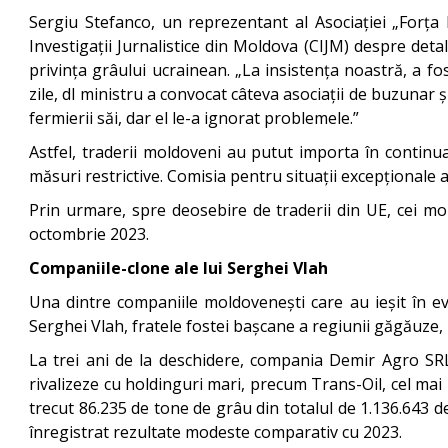
Sergiu Stefanco, un reprezentant al Asociației „Forța F
Investigații Jurnalistice din Moldova (CIJM) despre detal
privința grâului ucrainean. „La insistența noastră, a fos
zile, dl ministru a convocat câteva asociații de buzunar ș
fermierii săi, dar el le-a ignorat problemele.”
Astfel, traderii moldoveni au putut importa în contin
măsuri restrictive. Comisia pentru situații excepționale 
Prin urmare, spre deosebire de traderii din UE, cei mol
octombrie 2023.
Companiile-clone ale lui Serghei Vlah
Una dintre companiile moldovenești care au ieșit în 
Serghei Vlah, fratele fostei bașcane a regiunii găgăuze, I
La trei ani de la deschidere, compania Demir Agro SRL
rivalizeze cu holdinguri mari, precum Trans-Oil, cel mai
trecut 86.235 de tone de grâu din totalul de 1.136.643 d
înregistrat rezultate modeste comparativ cu 2023.