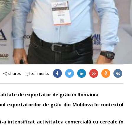
shares
comments
share
 calitate de exportator de grâu în România
opul exportatorilor de grâu din Moldova în contextul
-a intensificat activitatea comercială cu cereale în