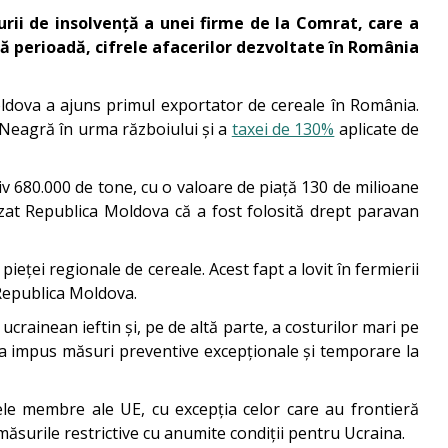
urii de insolvență a unei firme de la Comrat, care a
stă perioadă, cifrele afacerilor dezvoltate în România
ldova a ajuns primul exportator de cereale în România.
a Neagră în urma războiului și a
taxei de 130%
aplicate de
iv 680.000 de tone, cu o valoare de piață 130 de milioane
at Republica Moldova că a fost folosită drept paravan
ței regionale de cereale. Acest fapt a lovit în fermierii
n Republica Moldova.
ucrainean ieftin și, pe de altă parte, a costurilor mari pe
a impus măsuri preventive excepționale și temporare la
ele membre ale UE, cu excepția celor care au frontieră
ăsurile restrictive cu anumite condiții pentru Ucraina.