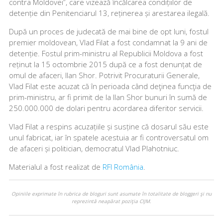
contra Moldovei”, care vizează încălcarea condițiilor de
detenție din Penitenciarul 13, reținerea și arestarea ilegală.
După un proces de judecată de mai bine de opt luni, fostul
premier moldovean, Vlad Filat a fost condamnat la 9 ani de
detenție. Fostul prim-ministru al Republicii Moldova a fost
reținut la 15 octombrie 2015 după ce a fost denunțat de
omul de afaceri, Ilan Shor. Potrivit Procuraturii Generale,
Vlad Filat este acuzat că în perioada când deţinea funcţia de
prim-ministru, ar fi primit de la Ilan Shor bunuri în sumă de
250.000.000 de dolari pentru acordarea diferitor servicii.
Vlad Filat a respins acuzațiile și susține că dosarul său este
unul fabricat, iar în spatele acestuia ar fi controversatul om
de afaceri și politician, democratul Vlad Plahotniuc.
Materialul a fost realizat de
RFI România
.
Opiniile exprimate în rubrica de bloguri sunt asumate în totalitate de bloggeri şi nu
reprezintă neapărat poziţia CIJM.