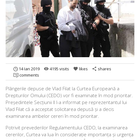
14 Ian 2019
4195 visits
likes
shares
remove_red_eye
favorite
share
comments
Plângerile depuse de Vlad Filat la Curtea Europeană a
Drepturilor Omului (CEDO) vor fi examinate în mod prioritar.
Președintele Secțiunii II l-a informat pe reprezentantul lui
Vlad Filat că a acceptat solicitarea depusă și a decis
examinarea ambelor cereri în mod prioritar.
Potrivit prevederilor Regulamentului CEDO, la examinarea
cererilor, Curtea va lua în considerație importanța și urgența