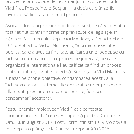
problemelor invocate de reclamanți. În cazul cererilor lui
Vlad Filat, Președintele Secțiunii II a decis ca plângerile
invocate să fie tratate în mod prioritar.
Avocatul fostului premier moldovean susține că Vlad Filat a
fost reținut contrar normelor prevăzute de legislație, în
clădirea Parlamentului Republicii Moldova, la 15 octombrie
2015. Potrivit lui Victor Munteanu, ”a urmat o execuție
publică, care a avut ca finalitate aplicarea unei pedepse cu
închisoarea în cadrul unui proces de judecată, pe care
organizațiile internaționale l-au calificat ca fiind un proces
motivat politic și justiție selectivă. Sentința lui Vlad Filat nu s-
a bazat pe probe obiective, condamnarea acestuia la
închisoare a avut ca temei, fie declarațiile unor persoane
aflate sub presiunea dosarelor penale, fie riscul
condamnării acestora”.
Fostul premier moldovean Vlad Filat a contestat
condamnarea sa la Curtea Europeană pentru Drepturile
Omului, în august 2017. Fostul prim-ministru al R.Moldova a
mai depus o plângere la Curtea Europeană în 2015, ”Filat