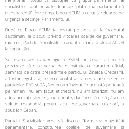
socialiștilor sunt posibile doar pe ”platforma parlamentară
transparentă”. Între timp, blocul ACUM a cerut și reluarea de
urgență a ședinței Parlamentului.
După ce Blocul ACUM i-a invitat pe socialiști la începutul
săptămânii la discuții privind viitoarea coaliție de guvernare,
miercuri, Partidul Socialiștilor a anunțat că invită blocul ACUM
la consultări.
Secretarul pentru ideologie al PSRM, Ion Ceban a ținut să
precizeze că este vorba de o invitație cu caracter oficial,
semnată de către președintele partidului, Zinaida Greceanîi,
a fost înregistrată, la secretariatul parlamentului și la sediile
partidelor PAS și DA.„Noi nu am învinuit în această perioadă
pe nimeni, nu am făcut etichetări, nu am isterizat, nu am
adus acuzații sterile și nefondate, dar încercăm să găsim o
soluție rezonabilă pentru actul de guvernare ulterior”, a
spus Ion Ceban.
Partidul Socialiștilor vrea să discute ”formarea majorității
parlamentare, constituirea coaliției de guvernare și