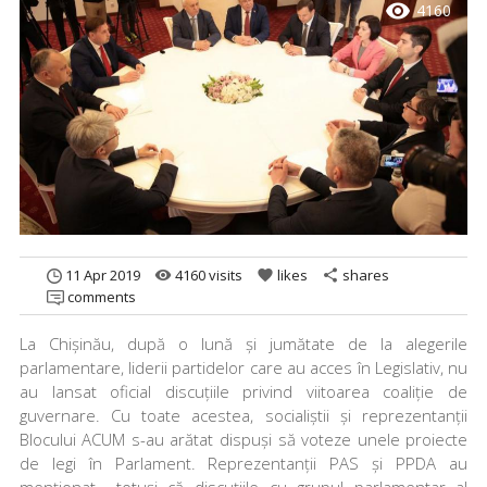
visibility
4160
11 Apr 2019
4160 visits
likes
shares
remove_red_eye
favorite
share
comments
La Chișinău, după o lună și jumătate de la alegerile
parlamentare, liderii partidelor care au acces în Legislativ, nu
au lansat oficial discuțiile privind viitoarea coaliție de
guvernare. Cu toate acestea, socialiștii și reprezentanții
Blocului ACUM s-au arătat dispuși să voteze unele proiecte
de legi în Parlament. Reprezentanții PAS și PPDA au
menționat totuși că discuțiile cu grupul parlamentar al