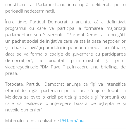
constituire a Parlamentului, întreruptă deliberat, pe o
perioadă nedeterminată.
Între timp, Partidul Democrat a anunțat că a definitivat
programul cu care va participa la formarea majorităţii
parlamentare şi a Guvernului. ”Partidul Democrat a pregătit
un pachet social de iniţiative care va sta la baza negocierilor
şi la baza activităţii partidului în perioada imediat următoare,
dacă se va forma o coaliţie de guvernare cu participarea
democraţilor”, a anunţat prim-ministrul şi prim-
vicepreşedintele PDM, Pavel Filip, în cadrul unui briefingul de
presă.
Totodată, Partidul Democrat anunță că ”îşi va intensifica
efortul de a găsi partenerul politic care să ajute Republica
Moldova să evite o criză politică şi socială şi împreună cu
care să realizeze o înţelegere bazată pe aşteptările şi
nevoile oamenilor”.
Materialul a fost realizat de
RFI România
.