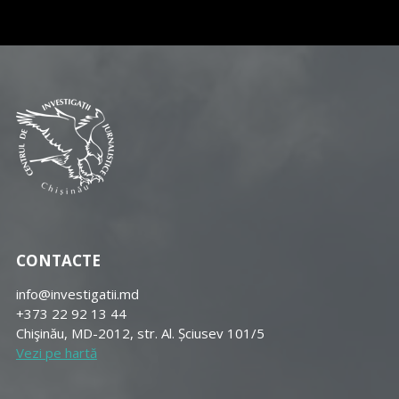
CONTACTE
info@investigatii.md
+373 22 92 13 44
Chişinău, MD-2012, str. Al. Șciusev 101/5
Vezi pe hartă