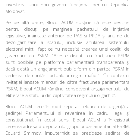
investirea unui nou guvern funcțional pentru Republica
Moldova”.
Pe de altă parte, Blocul ACUM susține că este deschis
pentru discuții pe marginea pachetului de inițiative
legislative, înaintate anterior de PAS și PPDA și anume de
dezoligarhizare a statului, inclusiv anularea sistemului
electoral mixt, fapt ce nu necesită crearea unei coaliții de
guvernare cu PSRM. ”Aceste discuții cu fracțiunea PSRM
sunt posibile pe platforma parlamentară transparentă și
dacă există un angajament public ferm din partea PSRM în
vederea demontării actualului regim mafiot”. ”În contextul
invitației lansate miercuri de către fracțiunea parlamentară
PSRM, Blocul ACUM rămâne consecvent angajamentului de
eliberare a statului din captivitatea regimului oligarhic”.
Blocul ACUM cere în mod repetat reluarea de urgență a
ședinței Parlamentului și revenirea în cadrul legal și
constituțional. În acest sens, Blocul ACUM a înregistrat
cererea adresată deputatului grupului parlamentar al PSRM,
Eduard Smirnov, împuternicit să prezideze ședința de