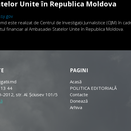
telor Unite în Republica Moldova
sy.gov
.md este realizat de Centrul de Investigații Jurnalistice (CIJM) în ca
ortul financiar al Ambasadei Statelor Unite în Republica Moldova.
TE
PAGINI
igatii.md
Acasă
 13 44
POLITICA EDITORIALĂ
-2012, str. Al. Șciusev 101/5
Contacte
tă
Donează
Arhiva