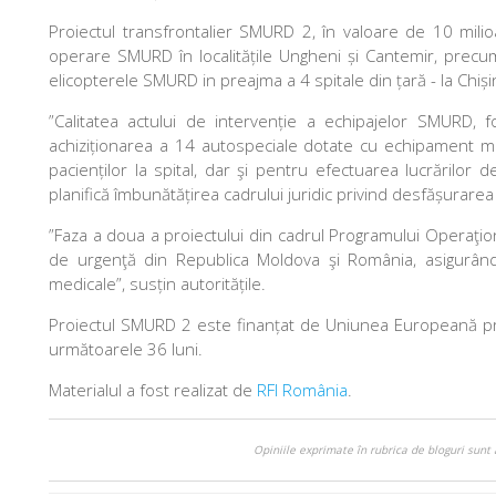
Proiectul transfrontalier SMURD 2, în valoare de 10 mil
operare SMURD în localitățile Ungheni și Cantemir, precum
elicopterele SMURD in preajma a 4 spitale din țară - la Chișin
”Calitatea actului de intervenție a echipajelor SMURD, f
achiziționarea a 14 autospeciale dotate cu echipament med
pacienților la spital, dar şi pentru efectuarea lucrărilor
planifică îmbunătățirea cadrului juridic privind desfășurarea 
”Faza a doua a proiectului din cadrul Programului Operaţio
de urgenţă din Republica Moldova şi România, asigurând 
medicale”, susțin autoritățile.
Proiectul SMURD 2 este finanțat de Uniunea Europeană pri
următoarele 36 luni.
Materialul a fost realizat de
RFI România
.
Opiniile exprimate în rubrica de bloguri sunt 