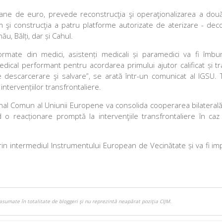
ioane de euro, prevede reconstrucţia şi operaţionalizarea a do
 şi construcţia a patru platforme autorizate de aterizare - dec
ău, Bălți, dar și Cahul.
ormate din medici, asistenți medicali și paramedici va fi îmbun
ical performant pentru acordarea primului ajutor calificat și t
 de descarcerare şi salvare”, se arată într-un comunicat al IGSU.
intervențiilor transfrontaliere.
nal Comun al Uniunii Europene va consolida cooperarea bilaterală 
o reacționare promptă la intervenţiile transfrontaliere în ca
n intermediul Instrumentului European de Vecinătate și va fi im
asumate în totalitate de bloggeri şi nu reprezintă neapărat poziţia CIJM.