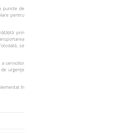
uă puncte de
olare pentru
ătățită prin
ransportarea
 Totodată, se
a serviciilor
z de urgenţe
plementat în