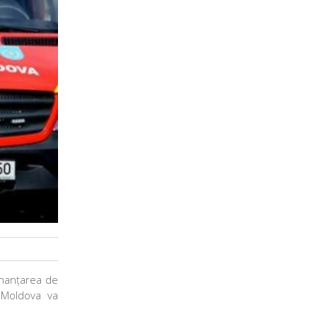
inanțarea de
a Moldova va