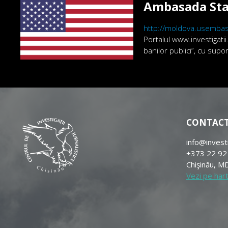
Ambasada Sta
http://moldova.usembas
Portalul www.investigatii
banilor publici”, cu sup
CONTAC
info@invest
+373 22 92
Chişinău, MD
Vezi pe har