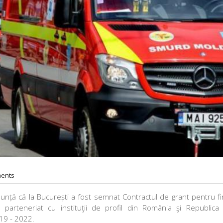
ents
nunță că la București a fost semnat Contractul de grant pentru f
 parteneriat cu instituţii de profil din România şi Republic
019 - 2022.