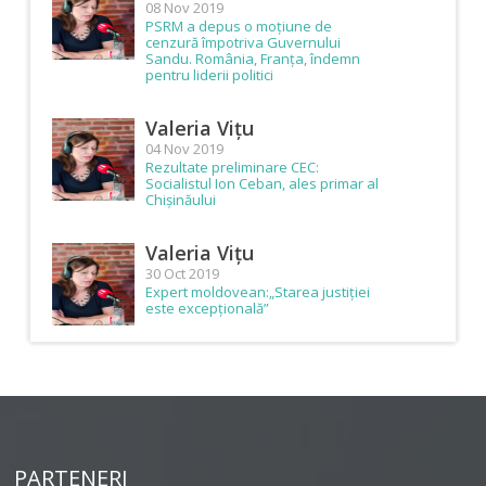
08 Nov 2019
PSRM a depus o moțiune de
cenzură împotriva Guvernului
Sandu. România, Franța, îndemn
pentru liderii politici
Valeria Vițu
04 Nov 2019
Rezultate preliminare CEC:
Socialistul Ion Ceban, ales primar al
Chișinăului
Valeria Vițu
30 Oct 2019
Expert moldovean:„Starea justiției
este excepțională”
PARTENERI