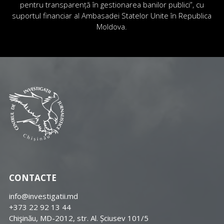
pentru transparență în gestionarea banilor publici”, cu
suportul financiar al Ambasadei Statelor Unite în Republica
Moldova.
CONTACTE
info@investigatii.md
+373 22 92 13 44
Chişinău, MD-2012, str. Al. Șciusev 101/5