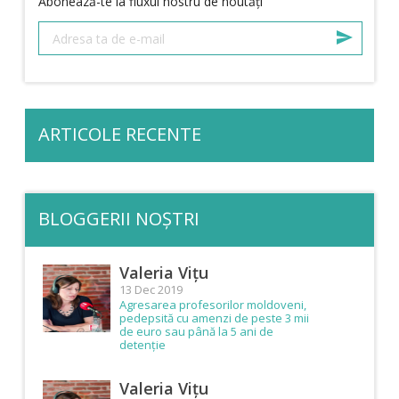
Abonează-te la fluxul nostru de noutăți
ARTICOLE RECENTE
BLOGGERII NOȘTRI
Valeria Vițu
13 Dec 2019
Agresarea profesorilor moldoveni,
pedepsită cu amenzi de peste 3 mii
de euro sau până la 5 ani de
detenție
Valeria Vițu