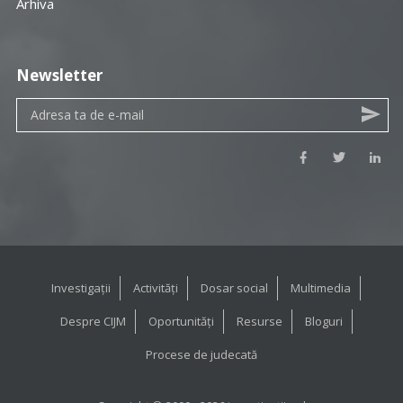
Arhiva
Newsletter
Investigații
Activități
Dosar social
Multimedia
Despre CIJM
Oportunități
Resurse
Bloguri
Procese de judecată