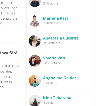
cație în
2 Articole
or? corupția
ul cheltuie
Mariana Rață
t pentru un
2 Articole
30 de
Anastasia Cucuruz
39 Articole
dova fără
Valeria Vițu
167 Articole
 stabilit că
ocrație.
n discurs
Anghelina Gaidarji
întreb de
1 Articole
mai
Irina Tabaranu
4 Articole