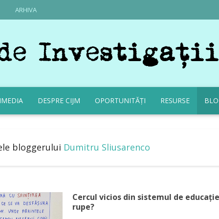
ARHIVA
IMEDIA
DESPRE CIJM
OPORTUNITĂȚI
RESURSE
BLO
ele bloggerului
Dumitru Sliusarenco
Cercul vicios din sistemul de educație.
rupe?