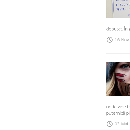
deputat. În 
schedule
16 Nov
unde vine to
puternică pl
schedule
03 Mai