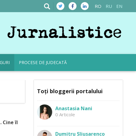
RO
RU
EN
GURI
PROCESE DE JUDECATĂ
Toți bloggerii portalului
Anastasia Nani
0 Articole
 Cine îl
Dumitru Sliusarenco