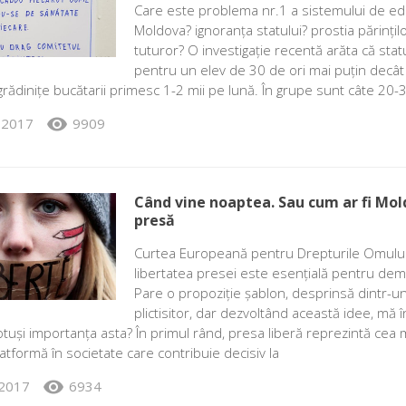
Care este problema nr.1 a sistemului de edu
Moldova? ignoranța statului? prostia părințil
tuturor? O investigație recentă arăta că stat
pentru un elev de 30 de ori mai puțin decâ
grădinițe bucătarii primesc 1-2 mii pe lună. În grupe sunt câte 20-
visibility
 2017
9909
Când vine noaptea. Sau cum ar fi Mol
presă
Curtea Europeană pentru Drepturile Omului a
libertatea presei este esențială pentru dem
Pare o propoziție șablon, desprinsă dintr-u
plictisitor, dar dezvoltând această idee, mă 
tuși importanța asta? În primul rând, presa liberă reprezintă cea 
atformă în societate care contribuie decisiv la
visibility
 2017
6934