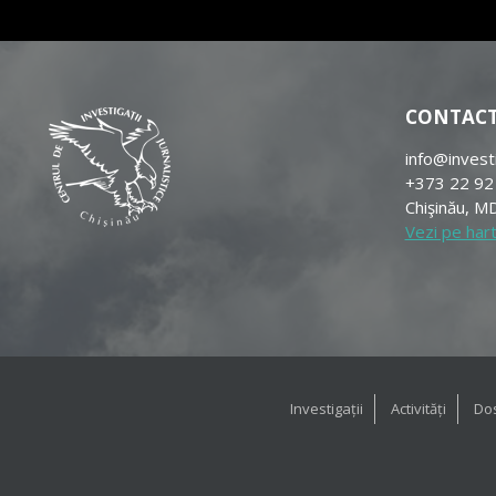
CONTAC
info@invest
+373 22 92
Chişinău, MD
Vezi pe har
Investigații
Activități
Dos