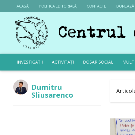
ACASĂ
POLITICA EDITORIALĂ
CONTACTE
DONEAZĂ
INVESTIGAȚII
ACTIVITĂȚI
DOSAR SOCIAL
MULT
Dumitru
Articol
Sliusarenco