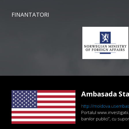
FINANTATORI
Ambasada Sta
http://moldova.usembas
Portalul www.investigatii
banilor publici”, cu sup