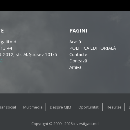
TE
PAGINI
igatii.md
Acasă
 13 44
POLITICA EDITORIALĂ
-2012, str. Al. Șciusev 101/5
Contacte
tă
Donează
Arhiva
ar social
Multimedia
Despre CIJM
Oportunități
Resurse
Copyright © 2009 - 2026 investigatii.md