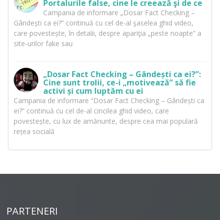
Portalurile false, cine le creează şi de ce
Campania de informare „Dosar Fact Checking –
Gândești ca ei?” continuă cu cel de-al şaselea ghid video,
care povestește, în detalii, despre apariţia „peste noapte” a
site-urilor fake sau
„Dosar Fact Checking – Gândești ca ei?”:
Cine sunt trolii, ce-i „motivează” să fie
activi și cum luptăm cu ei
Campania de informare “Dosar Fact Checking – Gândești ca
ei?” continuă cu cel de-al cincilea ghid video, care
povestește, cu lux de amănunte, despre cea mai populară
rețea socială
PARTENERI