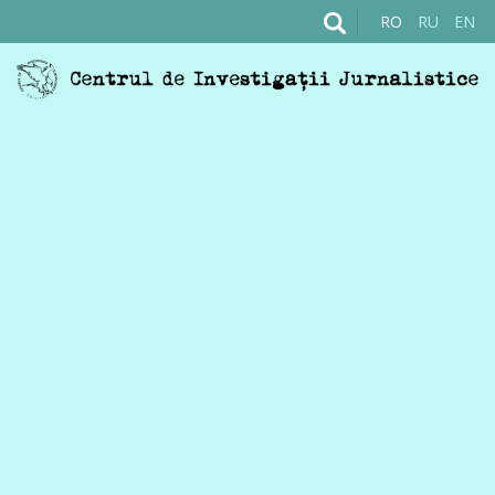
RO
RU
EN