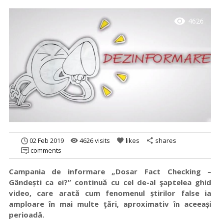
visibility
4626
02 Feb 2019
4626 visits
likes
shares
remove_red_eye
favorite
share
comments
Campania de informare „Dosar Fact Checking –
Gândești ca ei?” continuă cu cel de-al şaptelea ghid
video, care arată cum f
enomenul știrilor false ia
amploare în mai multe ţări, aproximativ în aceeași
perioadă.