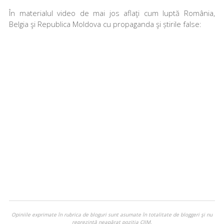
În materialul video de mai jos aflaţi cum luptă România,
Belgia şi Republica Moldova cu propaganda şi știrile false:
Opiniile exprimate în rubrica de bloguri sunt asumate în totalitate de bloggeri şi nu
reprezintă neapărat poziţia CIJM.