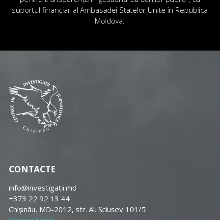
suportul financiar al Ambasadei Statelor Unite în Republica
Moldova.
CONTACTE
info@investigatii.md
+373 22 92 13 44
Chişinău, MD-2012, str. Al. Șciusev 101/5
Vezi pe hartă