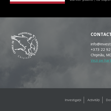
CONTAC
info@invest
+373 22 92
Chişinău, MD
Vezi pe har
Investigații
Activități
Dos