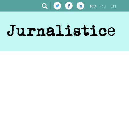
RO
RU
EN