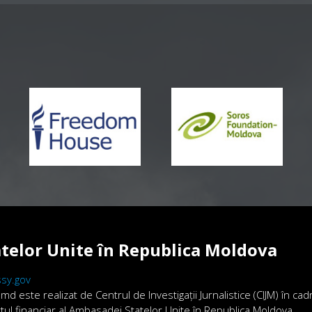
telor Unite în Republica Moldova
sy.gov
.md este realizat de Centrul de Investigații Jurnalistice (CIJM) în ca
ortul financiar al Ambasadei Statelor Unite în Republica Moldova.