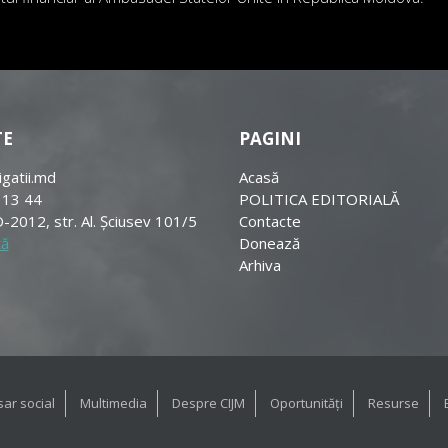
TE
PAGINI
igatii.md
Acasă
 13 44
POLITICA EDITORIALĂ
-2012, str. Al. Șciusev 101/5
Contacte
tă
Donează
Arhiva
ar social
Multimedia
Despre CIJM
Oportunități
Resurse