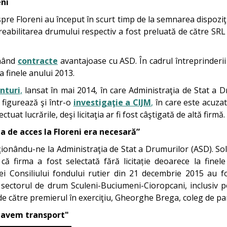
eni
spre Floreni au început în scurt timp de la semnarea dispoziţie
reabilitarea drumului respectiv a fost preluată de către SRL
mnând
contracte
avantajoase cu ASD. În cadrul întreprinderii 
a finele anului 2013.
nturi
,
lansat în mai 2014, în care Administraţia de Stat a Dru
figurează şi într-o
investigaţie a CIJM
,
în care este acuzat
tuat lucrările, deşi licitaţia ar fi fost câştigată de altă firmă.
a de acces la Floreni era necesară”
ţionându-ne la Administraţia de Stat a Drumurilor (ASD). Solic
ă firma a fost selectată fără licitație deoarece la finel
 Consiliului fondului rutier din
21 decembrie 2015 au fo
 şi sectorul de drum Sculeni-Buciumeni-Cioropcani, inclusiv
de către premierul în exerciţiu, Gheorghe Brega, coleg de part
u avem transport"