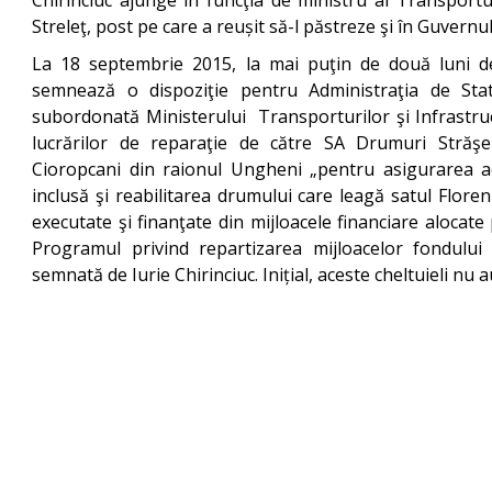
Chirinciuc ajunge în funcţia de ministru al Transportu
Streleţ, post pe care a reușit să-l păstreze şi în Guvernul 
La 18 septembrie 2015, la mai puţin de două luni de l
semnează o dispoziţie pentru Administraţia de Sta
subordonată Ministerului Transporturilor şi Infrastruc
lucrărilor de reparaţie de către SA Drumuri Străş
Cioropcani din raionul Ungheni „pentru asigurarea a
inclusă şi reabilitarea drumului care leagă satul Flore
executate şi finanţate din mijloacele financiare alocat
Programul privind repartizarea mijloacelor fondului 
semnată de Iurie Chirinciuc. Inițial, aceste cheltuieli n