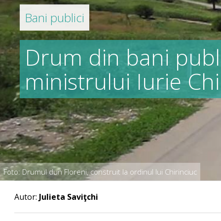
Bani publici
Drum din bani publi
ministrului Iurie Ch
Foto: Drumul dun Floreni, construit la ordinul lui Chirinciuc
Autor:
Julieta Saviţchi