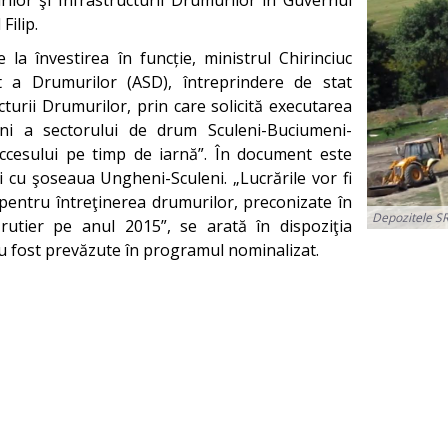
rilor şi Infrastructurii Drumurilor în Guvernul
Filip.
a învestirea în funcție, ministrul Chirinciuc
t a Drumurilor (ASD), întreprindere de stat
turii Drumurilor, prin care solicită executarea
eni a sectorului de drum Sculeni-Buciumeni-
ccesului pe timp de iarnă”. În document este
ni cu şoseaua Ungheni-Sculeni. „Lucrările vor fi
e pentru întreţinerea drumurilor, preconizate în
Depozitele SR
rutier pe anul 2015”, se arată în dispoziţia
u au fost prevăzute în programul nominalizat.