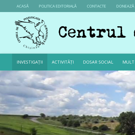
ACASĂ
POLITICA EDITORIALĂ
CONTACTE
DONEAZĂ
INVESTIGAȚII
ACTIVITĂȚI
DOSAR SOCIAL
MULT