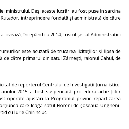
i ministrului. Deşi aceste lucrări au fost puse în sarcina
 Rutador, întreprindere fondată şi administrată de către
activează, începând cu 2014, fostul șef al Administrației
murilor este acuzată de trucarea licitaţiilor şi lipsa de
ă de către primarul din satul Zârneşti, raionul Cahul, de
itat de reporterul Centrului de Investigații Jurnalistice,
e anului 2015 a fost suspendată procedura achizițiilor
st operate ajustări la Programul privind repartizarea
 porțiunea care leagă satul Floreni de şoseaua Ungheni-
id cu Iurie Chirinciuc.