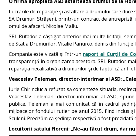
O firmă apropiată ASD asfaltează drumul de la Flor
Lucrările de reparaţie şi asfaltare a drumului care duce 
SA Drumuri Străşeni, printr-un contract de antrepriză, 
omul de afaceri, Nicolae Maliu.
SRL Rutador a câştigat anterior mai multe licitaţii, se
de Stat a Drumurilor, Vitalie Panurco, demis din funcție l
Compania este vizată şi într-un
raport al Curţii de Co
transparenţă în organizarea acestora. SRL Rutador mai 
reparaţia necalitativă a drumurilor şi de faptul că ar fi efec
Veaceslav Teleman, director-interimar al ASD: „Cale
Iurie Chirinciuc a refuzat să comenteze situația, redirec
Veaceslav Teleman, director-interimar al ASD, spune c
publice. Teleman a mai comunicat că în cadrul şedinţei
mijloacelor fondului rutier pe anul 2015, fiind inclus
Sculeni. Precizăm că şedinţa respectivă a fost prezidată 
Locuitorii satului Floreni: „Ne-au făcut drum, dar n