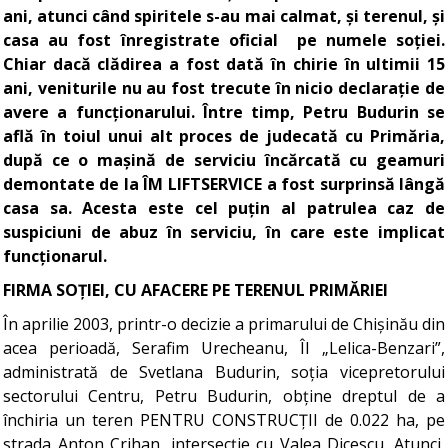
ani, atunci când spiritele s-au mai calmat, și terenul, și
casa au fost înregistrate oficial pe numele soției.
Chiar dacă clădirea a fost dată în chirie în ultimii 15
ani, veniturile nu au fost trecute în nicio declarație de
avere a funcționarului. Între timp, Petru Budurin se
află în toiul unui alt proces de judecată cu Primăria,
după ce o mașină de serviciu încărcată cu geamuri
demontate de la ÎM LIFTSERVICE a fost surprinsă lângă
casa sa. Acesta este cel puțin al patrulea caz de
suspiciuni de abuz în serviciu, în care este implicat
funcționarul.
FIRMA SOȚIEI, CU AFACERE PE TERENUL PRIMĂRIEI
În aprilie 2003, printr-o decizie a primarului de Chișinău din
acea perioadă, Serafim Urecheanu, ÎI „Lelica-Benzari”,
administrată de Svetlana Budurin, soția vicepretorului
sectorului Centru, Petru Budurin, obține dreptul de a
închiria un teren PENTRU CONSTRUCȚII de 0.022 ha, pe
strada Anton Crihan, intersecție cu Valea Dicescu. Atunci,