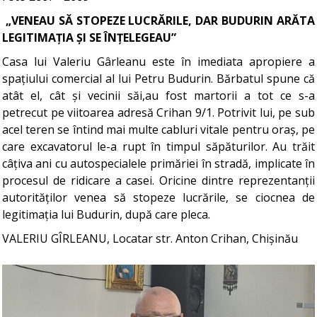
„VENEAU SĂ STOPEZE LUCRĂRILE, DAR BUDURIN ARĂTA
LEGITIMAȚIA ȘI SE ÎNȚELEGEAU”
Casa lui Valeriu Gârleanu este în imediata apropiere a
spațiului comercial al lui Petru Budurin. Bărbatul spune că
atât el, cât și vecinii săi,au fost martorii a tot ce s-a
petrecut pe viitoarea adresă Crihan 9/1. Potrivit lui, pe sub
acel teren se întind mai multe cabluri vitale pentru oraș, pe
care excavatorul le-a rupt în timpul săpăturilor. Au trăit
câțiva ani cu autospecialele primăriei în stradă, implicate în
procesul de ridicare a casei. Oricine dintre reprezentanții
autorităților venea să stopeze lucrările, se ciocnea de
legitimația lui Budurin, după care pleca.
VALERIU GÎRLEANU, Locatar str. Anton Crihan, Chișinău