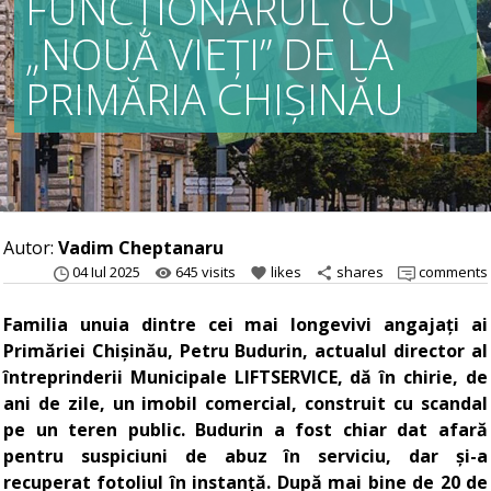
FUNCȚIONARUL CU
„NOUĂ VIEȚI” DE LA
PRIMĂRIA CHIȘINĂU
Autor:
Vadim Cheptanaru
04 Iul 2025
645 visits
likes
shares
comments
remove_red_eye
favorite
share
Familia unuia dintre cei mai longevivi angajați ai
Primăriei Chișinău, Petru Budurin, actualul director al
întreprinderii Municipale LIFTSERVICE, dă în chirie, de
ani de zile, un imobil comercial, construit cu scandal
pe un teren public. Budurin a fost chiar dat afară
pentru suspiciuni de abuz în serviciu, dar și-a
recuperat fotoliul în instanță. După mai bine de 20 de