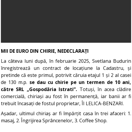
MII DE EURO DIN CHIRIE, NEDECLARAȚI
La câteva luni după, în februarie 2025, Svetlana Budurin
înregistrează un contract de locațiune la Cadastru, și
pretinde că este primul, potrivit căruia etajul 1 și 2 al casei
de 130 m.p.
se dau cu chirie pe un termen de 10 ani,
către SRL „Gospodăria Istrati”.
Totuși, în acea clădire
comercială, chiriași au fost în permanență, iar banii ar fi
trebuit încasați de fostul proprietar, ÎI LELICA-BENZARI.
Așadar, ultimul chiriaș ar fi împărțit casa în trei afaceri: 1.
masaj, 2. Îngrijirea Sprâncenelor, 3. Coffee Shop.