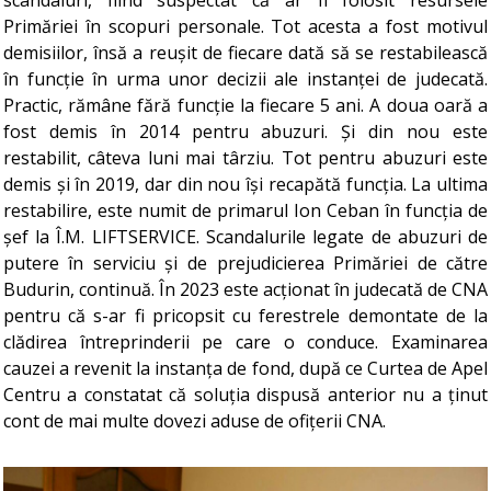
Primăriei în scopuri personale. Tot acesta a fost motivul
demisiilor, însă a reușit de fiecare dată să se restabilească
în funcție în urma unor decizii ale instanței de judecată.
Practic, rămâne fără funcție la fiecare 5 ani. A doua oară a
fost demis în 2014 pentru abuzuri. Și din nou este
restabilit, câteva luni mai târziu. Tot pentru abuzuri este
demis și în 2019, dar din nou își recapătă funcția. La ultima
restabilire, este numit de primarul Ion Ceban în funcția de
șef la Î.M. LIFTSERVICE. Scandalurile legate de abuzuri de
putere în serviciu și de prejudicierea Primăriei de către
Budurin, continuă. În 2023 este acționat în judecată de CNA
pentru că s-ar fi pricopsit cu ferestrele demontate de la
clădirea întreprinderii pe care o conduce. Examinarea
cauzei a revenit la instanța de fond, după ce Curtea de Apel
Centru a constatat că soluția dispusă anterior nu a ținut
cont de mai multe dovezi aduse de ofițerii CNA.