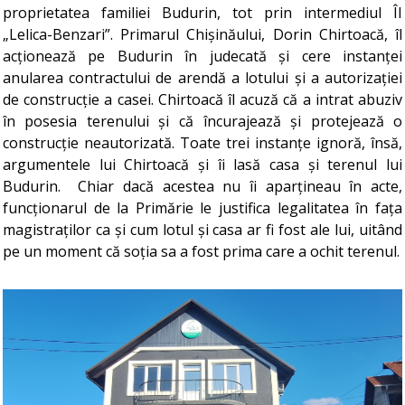
proprietatea familiei Budurin, tot prin intermediul ÎI
„Lelica-Benzari”. Primarul Chișinăului, Dorin Chirtoacă, îl
acționează pe Budurin în judecată și cere instanței
anularea contractului de arendă a lotului și a autorizației
de construcție a casei. Chirtoacă îl acuză că a intrat abuziv
în posesia terenului și că încurajează și protejează o
construcție neautorizată. Toate trei instanțe ignoră, însă,
argumentele lui Chirtoacă și îi lasă casa și terenul lui
Budurin. Chiar dacă acestea nu îi aparțineau în acte,
funcționarul de la Primărie le justifica legalitatea în fața
magistraților ca și cum lotul și casa ar fi fost ale lui, uitând
pe un moment că soția sa a fost prima care a ochit terenul.