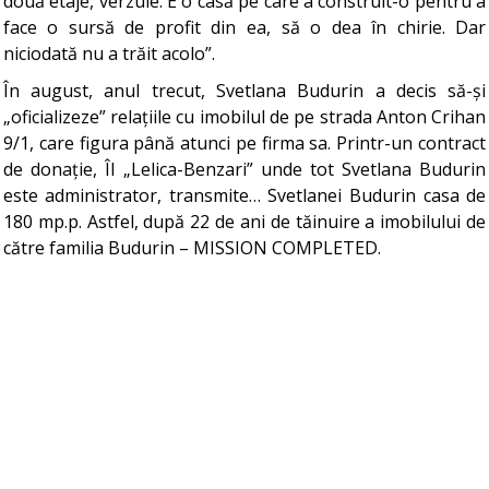
două etaje, verzuie. E o casă pe care a construit-o pentru a
face o sursă de profit din ea, să o dea în chirie. Dar
niciodată nu a trăit acolo”.
În august, anul trecut, Svetlana Budurin a decis să-și
„oficializeze” relațiile cu imobilul de pe strada Anton Crihan
9/1, care figura până atunci pe firma sa. Printr-un contract
de donație, ÎI „Lelica-Benzari” unde tot Svetlana Budurin
este administrator, transmite… Svetlanei Budurin casa de
180 mp.p. Astfel, după 22 de ani de tăinuire a imobilului de
către familia Budurin – MISSION COMPLETED.