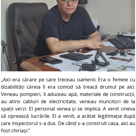
„Aici era cărare pe care treceau oamenii. Era o femeie cu
dizabilități căreia îi era comod să treacă drumul pe aici.
Veneau pompieri, îi aduceau apă, materiale de construcții,
au atins cabluri de electricitate, veneau muncitori de la
spații verzi. El personal venea și se implica. A venit cineva
să oprească lucrările. El a venit, a arătat legitimația după
care inspectorul s-a dus. De când s-a construit casa, aici au
fost chiriași.”