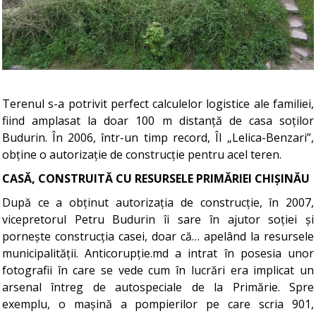
Terenul s-a potrivit perfect calculelor logistice ale familiei,
fiind amplasat la doar 100 m distanță de casa soților
Budurin. În 2006, într-un timp record, ÎI „Lelica-Benzari”,
obține o autorizație de construcție pentru acel teren.
CASĂ, CONSTRUITĂ CU RESURSELE PRIMĂRIEI CHIȘINĂU
După ce a obținut autorizația de construcție, în 2007,
vicepretorul Petru Budurin îi sare în ajutor soției și
pornește construcția casei, doar că… apelând la resursele
municipalității. Anticorupție.md a intrat în posesia unor
fotografii în care se vede cum în lucrări era implicat un
arsenal întreg de autospeciale de la Primărie. Spre
exemplu, o mașină a pompierilor pe care scria 901,