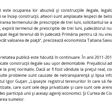
 este ocuparea lor abuzivă şi construcţiile ilegale, legal
i se încep construcţii, alteori sunt amplasate lespezi de be
rarea termenului de prescripţie de trei luni, solicitantul se 
 expiră termenul de prescriptie de trei luni, judecătorul nu
pat ilegal terenul dă în judecată Primăria pentru că nu vrea
decât valoarea de piaţă“, precizează economista Tatiana Savv
ietatea publică este hăcuită în continuare. În anii 2011-20
icate construcţii ilegale sau uşor demontabile. Prejudiciul adu
te la preţ normativ. Dacă ar fi fost vândute la preţul real, c
 Multe probleme sunt cauzate de netransparenţă şi lipsa in
ul Igor Guţan: „Lipseşte registrul terenurilor în care să fi
izate, care sunt cele deja privatizate şi care sunt cele arendat
des participă unii şi aceiaşi agenţi economici. Şi Curtea de C
rarea sumelor.