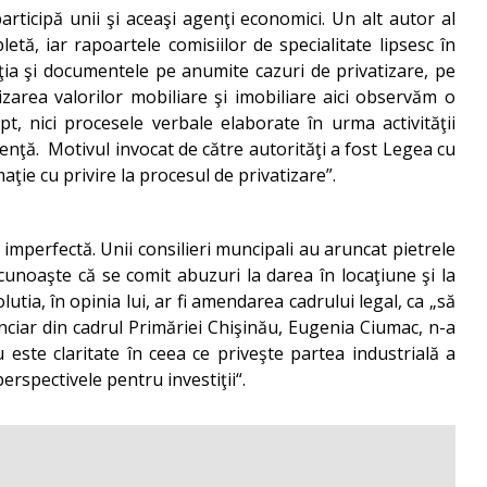
participă unii şi aceaşi agenţi economici. Un alt autor al
etă, iar rapoartele comisiilor de specialitate lipsesc în
aţia şi documentele pe anumite cazuri de privatizare, pe
zarea valorilor mobiliare şi imobiliare aici observăm o
pt, nici procesele verbale elaborate în urma activităţii
renţă. Motivul invocat de către autorităţi a fost Legea cu
ţie cu privire la procesul de privatizare”.
 imperfectă. Unii consilieri muncipali au aruncat pietrele
recunoaşte că se comit abuzuri la darea în locaţiune şi la
utia, în opinia lui, ar fi amendarea cadrului legal, ca „să
ciar din cadrul Primăriei Chişinău, Eugenia Ciumac, n-a
 este claritate în ceea ce priveşte partea industrială a
erspectivele pentru investiţii“.