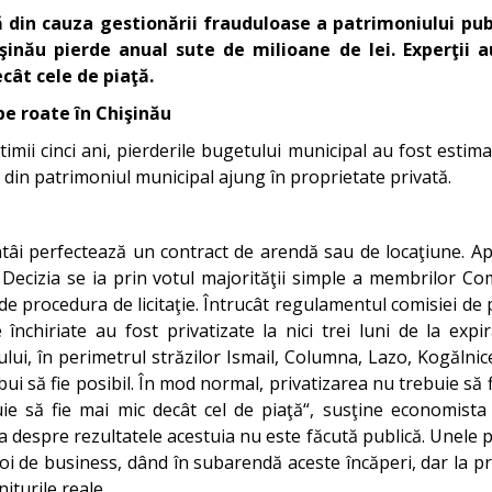
din cauza gestionării frauduloase a patrimoniului publi
işinău pierde anual sute de milioane de lei. Experţii 
cât cele de piaţă.
e roate în Chişinău
imii cinci ani, pierderile bugetului municipal au fost estimat
in patrimoniul municipal ajung în proprietate privată.
întâi perfectează un contract de arendă sau de locaţiune. 
 Decizia se ia prin votul majorităţii simple a membrilor Comi
clude procedura de licitaţie. Întrucât regulamentul comisiei 
 închiriate au fost privatizate la nici trei luni de la ex
ului, în perimetrul străzilor Ismail, Columna, Lazo, Kogăln
ui să fie posibil. În mod normal, privatizarea nu trebuie să f
ebuie să fie mai mic decât cel de piaţă“, susţine economista
 despre rezultatele acestuia nu este făcută publică. Unele per
soi de business, dând în subarendă aceste încăperi, dar la p
iturile reale.