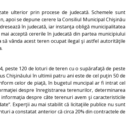
izate ulterior prin procese de judecată. Schemele sunt
ton, apoi se depune cerere la Consiliul Municipal Chişinău
adresează în judecată, iar instanţa obligă municipalitatea
 mai acceptă cererile în judecată din partea municipiului
 să vânda acest teren ocupat ilegal şi astfel autorităţile
a.
14, peste 120 de loturi de teren cu o supărafaţă de peste
s Chişinăului în ultimii patru ani este de cel puţin 50 de
onform celor de piaţă, în bugetul muncipal ar fi intrat cel
formaţiei despre înregistrarea terenurilor, determinarea
e informaţia despre câte terenuri avem şi caracteristicile
e“. Experţii au mai stabilit că licitaţiile publice nu sunt
onturi a constatat anterior că circa 20% din contractele de