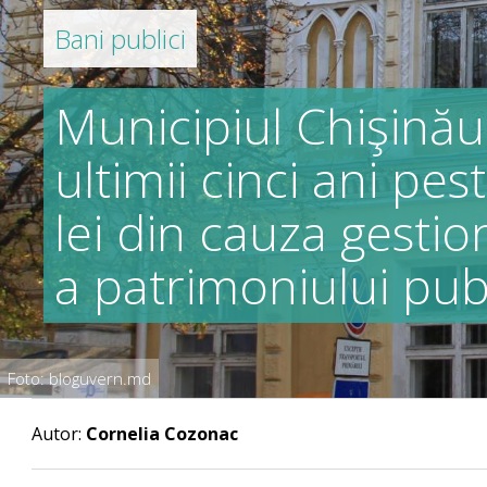
Bani publici
Municipiul Chişinău
ultimii cinci ani pe
lei din cauza gestio
a patrimoniului pub
Foto: bloguvern.md
Autor:
Cornelia Cozonac