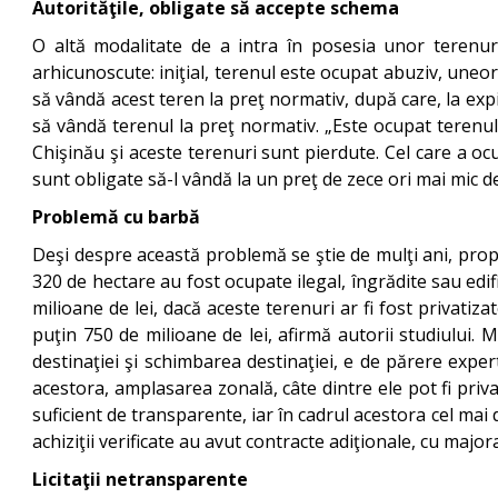
Autorităţile, obligate să accepte schema
O altă modalitate de a intra în posesia unor terenuri
arhicunoscute: iniţial, terenul este ocupat abuziv, uneor
să vândă acest teren la preţ normativ, după care, la expi
să vândă terenul la preţ normativ. „Este ocupat terenul,
Chişinău şi aceste terenuri sunt pierdute. Cel care a ocu
sunt obligate să-l vândă la un preţ de zece ori mai mic 
Problemă cu barbă
Deşi despre această problemă se ştie de mulţi ani, propr
320 de hectare au fost ocupate ilegal, îngrădite sau edif
milioane de lei, dacă aceste terenuri ar fi fost privatiza
puţin 750 de milioane de lei, afirmă autorii studiului.
destinaţiei şi schimbarea destinaţiei, e de părere expert
acestora, amplasarea zonală, câte dintre ele pot fi privat
suficient de transparente, iar în cadrul acestora cel mai 
achiziţii verificate au avut contracte adiţionale, cu majo
Licitaţii netransparente