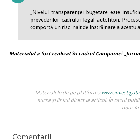
„Nivelul transparenţei bugetare este insufic
prevederilor cadrului legal autohton. Procesul
comportă un risc înalt de înstrăinare a acestui
Materialul a fost realizat în cadrul Campaniei „Jurna
Materialele de pe platforma
www.investigati
sursa şi linkul direct la articol. În cazul pub
doar în 
Comentarii