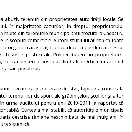
 abuziv terenuri din proprietatea autorităţii locale. Se
ui, în majoritatea cazurilor, în dreptul proprietarului
ă multe din terenurile municipalităţii trecute la Cadastru
le în scopuri comerciale. Autorii studiului afirmă că toate
 la organul cadastral, fapt ce duce la pierderea acestui
a fostelor posturi ale Poliţiei Rutiere în proprietatea
u, la transmiterea postului din Calea Orheiului au fost
inţă sau privatizată.
e sunt trecute ca proprietate de stat, fapt ce a condus la
l terenurilor de sport ale grădiniţelor, şcolilor şi altor
, în urma auditului pentru anii 2010-2011, a raportat că
ntabilă. Curtea a mai stabilit că autorităţile municipale
tuaţia descrisă rămâne neschimbată de mai mulţi ani, în
tură sistemică.