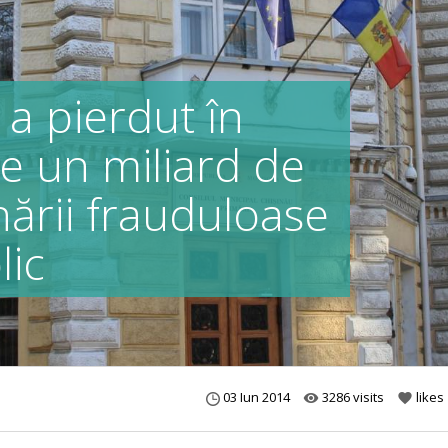
 a pierdut în
ste un miliard de
nării frauduloase
lic
03 Iun 2014
3286 visits
likes
remove_red_eye
favorite