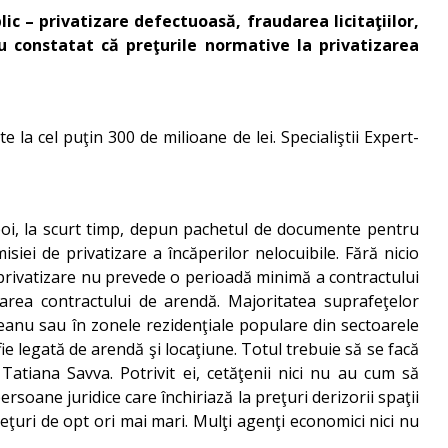
c – privatizare defectuoasă, fraudarea licitaţiilor,
au constatat că preţurile normative la privatizarea
e la cel puţin 300 de milioane de lei. Specialiştii Expert-
Apoi, la scurt timp, depun pachetul de documente pentru
siei de privatizare a încăperilor nelocuibile. Fără nicio
de privatizare nu prevede o perioadă minimă a contractului
pirarea contractului de arendă. Majoritatea suprafeţelor
iceanu sau în zonele rezidenţiale populare din sectoarele
ie legată de arendă şi locaţiune. Totul trebuie să se facă
 Tatiana Savva. Potrivit ei, cetăţenii nici nu au cum să
soane juridice care închiriază la preţuri derizorii spaţii
reţuri de opt ori mai mari. Mulţi agenţi economici nici nu