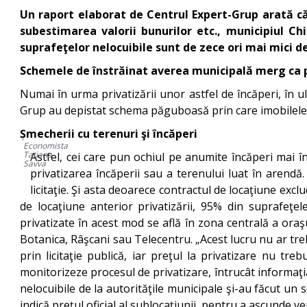
Un raport elaborat de Centrul Expert-Grup arată că 
subestimarea valorii bunurilor etc., municipiul Ch
suprafeţelor nelocuibile sunt de zece ori mai mici de
Schemele de înstrăinat averea municipală merg ca p
Numai în urma privatizării unor astfel de încăperi, în ult
Grup au depistat schema păguboasă prin care imobilele d
Şmecherii cu terenuri şi încăperi
Economista
Tatiana
Astfel, cei care pun ochiul pe anumite încăperi mai 
Savva
privatizarea încăperii sau a terenului luat în arendă.
licitaţie. Şi asta deoarece contractul de locaţiune ex
de locaţiune anterior privatizării, 95% din suprafeţele
privatizate în acest mod se află în zona centrală a oraş
Botanica, Râşcani sau Telecentru. „Acest lucru nu ar treb
prin licitaţie publică, iar preţul la privatizare nu tr
monitorizeze procesul de privatizare, întrucât informaţia
nelocuibile de la autorităţile municipale şi-au făcut un 
indică preţul oficial al sublocaţiunii, pentru a ascunde ven