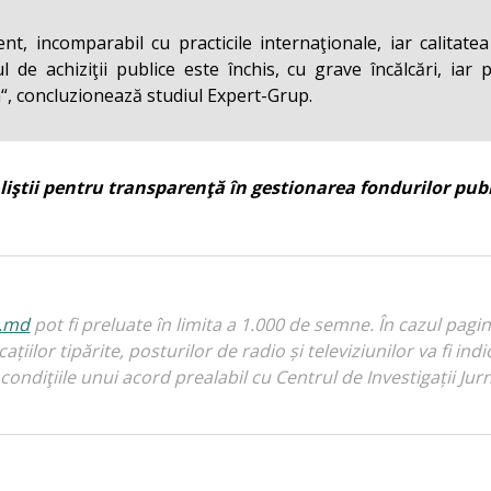
ient, incomparabil cu practicile internaţionale, iar calit
 de achiziţii publice este închis, cu grave încălcări, iar 
a“, concluzionează studiul Expert-Grup.
liştii pentru transparenţă în gestionarea fondurilor publ
i.md
pot fi preluate în limita a 1.000 de semne. În cazul pagi
licațiilor tipărite, posturilor de radio și televiziunilor va fi 
condiţiile unui acord prealabil cu Centrul de Investigații Jurn