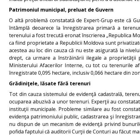
Patrimoniul municipal, preluat de Guvern
O altă problemă constatată de Expert-Grup este că Guver
întâmplă deoarece la înregistrarea primară a terenuril
terenului a fost trecută eronat înscrierea „Republica Mol
ca fiind proprietate a Republicii Moldova sunt privatizate
acestea au loc din cauza că nu este asigurată la nivelu
drept, ca urmare a înstrăinării ilegale a proprietăţii
Ministerului Afacerilor Interne, cu tot cu terenurile 
înregistrate 0,095 hectare, inclusiv 0,066 hectare din zon
Grădiniţele, lăsate fără terenuri
Tot din cauza sistemului de evidenţă cadastrală, terenuri
ocuparea abuzivă a unor terenuri. Experţii au constatat c
instituţii municipale. Probleme similare au fost consta
evidenţa patrimoniului public, cadastrarea şi înregistra
nu dispun de un mecanism de evidenţă privind bunurile 
pofida faptului că auditorii Curţii de Conturi au făcut m