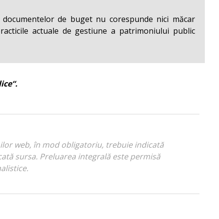
atea documentelor de buget nu corespunde nici măcar
practicile actuale de gestiune a patrimoniului public
ice“.
nilor web, în mod obligatoriu, trebuie indicată
indicată sursa. Preluarea integrală este permisă
alistice.