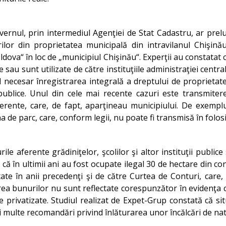
nul, prin intermediul Agenţiei de Stat Cadastru, ar prelua
or din proprietatea municipală din intravilanul Chişinăul
dova“ în loc de „municipiul Chişinău“. Experţii au constatat c
 sau sunt utilizate de către instituţiile administraţiei centra
l necesar înregistrarea integrală a dreptului de proprietate
 publice. Unul din cele mai recente cazuri este transmitere
aferente, care, de fapt, aparţineau municipiului. De exempl
a de parc, care, conform legii, nu poate fi transmisă în folos
le aferente grădiniţelor, şcolilor şi altor instituţii public
ă în ultimii ani au fost ocupate ilegal 30 de hectare din contu
tate în anii precedenţi şi de către Curtea de Conturi, care
rea bunurilor nu sunt reflectate corespunzător în evidenţa co
privatizate. Studiul realizat de Expet-Grup constată că si
ai multe recomandări privind înlăturarea unor încălcări de na