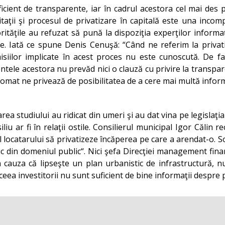
uficient de transparente, iar în cadrul acestora cel mai des 
ţii şi procesul de privatizare în capitală este una incompl
rităţile au refuzat să pună la dispoziţia experţilor inform
le. Iată ce spune Denis Cenuşă: “Când ne referim la privati
misiilor implicate în acest proces nu este cunoscută. De fa
entele acestora nu prevăd nici o clauză cu privire la transpa
tomat ne privează de posibilitatea de a cere mai multă informa
rea studiului au ridicat din umeri şi au dat vina pe legislaţia
iu ar fi în relaţii ostile. Consilierul municipal Igor Călin 
l locatarului să privatizeze încăperea pe care a arendat-o. Sol
 din domeniul public“. Nici şefa Direcţiei management finan
 cauza că lipseşte un plan urbanistic de infrastructură, nu
ceea investitorii nu sunt suficient de bine informaţii despre p