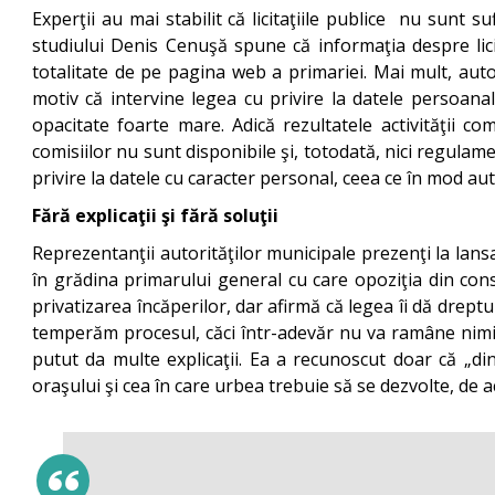
Experţii au mai stabilit că licitaţiile publice nu sunt s
studiului Denis Cenuşă spune că informaţia despre licita
totalitate de pe pagina web a primariei. Mai mult, auto
motiv că intervine legea cu privire la datele persoana
opacitate foarte mare. Adică rezultatele activităţii co
comisiilor nu sunt disponibile şi, totodată, nici regulam
privire la datele cu caracter personal, ceea ce în mod au
Fără explicaţii şi fără soluţii
Reprezentanţii autorităţilor municipale prezenţi la lansa
în grădina primarului general cu care opoziţia din consil
privatizarea încăperilor, dar afirmă că legea îi dă dreptu
temperăm procesul, căci într-adevăr nu va ramâne nimic
putut da multe explicaţii. Ea a recunoscut doar că „din
oraşului şi cea în care urbea trebuie să se dezvolte, de a