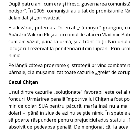
După patru ani, cum era şi firesc, guvernarea comunistă 
botişor”. În 2005, comuniştii au uitat de promisiunile f
delapidat şi „prihvatizat”.
E adevărat, puterea a încercat „să muşte” granguri, cum
Apărării Valeriu Pleşca, ori omul de afaceri Vladimir Bab
cum am văzut, până la urmă, şi-a frânt colţii. Nici unul 
locuşorul rezervat la penitenciarul din Lipcani. Prin urm
nimic.
Pe lângă câteva programe şi strategii privind combatere
pârnaie, ci a muşamalizat toate cazurile „grele” de corup
Cazul Chiţan
Unul dintre cazurile „soluţionate” favorabil este cel a
fonduri. Urmărirea penală împotriva lui Chiţan a fost po
mln de dolari SUA pentru păcură, marfa însă nu a mai a
dolari – până în ziua de azi nu se ştie nimic. În spatele 
să poarte răspundere pentru prejudiciul adus statului, î
absolvit de pedeapsa penală. De menţionat că, la acea 