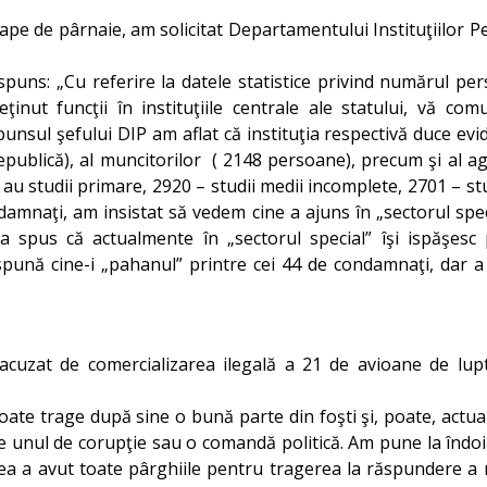
ape de pârnaie, am solicitat Departamentului Instituţiilor P
spuns: „Cu referire la datele statistice privind numărul pe
nut funcţii în instituţiile centrale ale statului, vă co
punsul şefului DIP am aflat că instituţia respectivă duce ev
epublică), al muncitorilor ( 2148 persoane), precum şi al ag
 au studii primare, 2920 – studii medii incomplete, 2701 – st
mnaţi, am insistat să vedem cine a ajuns în „sectorul speci
 ne-a spus că actualmente în „sectorul special” îşi ispăşes
ună cine-i „pahanul” printre cei 44 de condamnaţi, dar a lă
, acuzat de comercializarea ilegală a 21 de avioane de lup
te trage după sine o bună parte din foşti şi, poate, actuali
nul de corupţie sau o comandă politică. Am pune la îndoială 
rea a avut toate pârghiile pentru tragerea la răspundere a