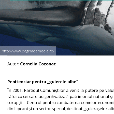
http://www.paginademedia.ro/
Autor:
Cornelia Cozonac
Penitenciar pentru „gulerele albe”
În 2001, Partidul Comuniştilor a venit la putere pe val
răfui cu cei care au „prihvatizat” patrimoniul naţional ş
corupţii – Centrul pentru combaterea crimelor economice
din Lipcani şi un sector special, destinat „guleraşelor alb