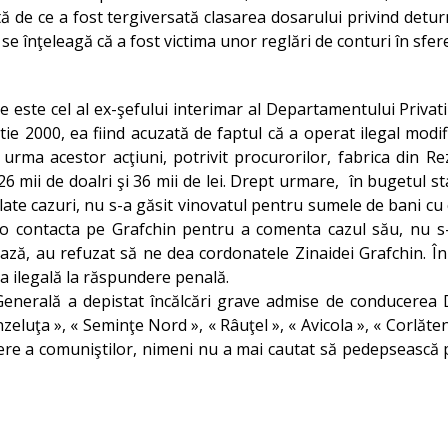
ltă de ce a fost tergiversată clasarea dosarului privind det
se înţeleagă că a fost victima unor reglări de conturi în sfer
 este cel al ex-şefului interimar al Departamentului Privati
 2000, ea fiind acuzată de faptul că a operat ilegal modific
rma acestor acţiuni, potrivit procurorilor, fabrica din Rez
26 mii de doalri şi 36 mii de lei. Drept urmare, în bugetul sta
lelate cazuri, nu s-a găsit vinovatul pentru sumele de bani cu c
 o contacta pe Grafchin pentru a comenta cazul său, nu s-
ază, au refuzat să ne dea cordonatele Zinaidei Grafchin. În
ea ilegală la răspundere penală.
Generală a depistat încălcări grave admise de conducerea De
zeluţa », « Seminţe Nord », « Râuţel », « Avicola », « Corlăten
tere a comuniştilor, nimeni nu a mai cautat să pedepsească