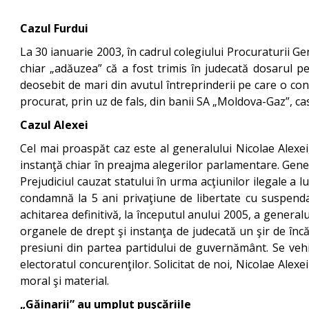
Cazul Furdui
La 30 ianuarie 2003, în cadrul colegiului Procuraturii 
chiar „adăuzea” că a fost trimis în judecată dosarul pe
deosebit de mari din avutul întreprinderii pe care o cond
procurat, prin uz de fals, din banii SA „Moldova-Gaz”, cas
Cazul Alexei
Cel mai proaspăt caz este al generalului Nicolae Alexei
instanţă chiar în preajma alegerilor parlamentare. General
Prejudiciul cauzat statului în urma acţiunilor ilegale a l
condamnă la 5 ani privaţiune de libertate cu suspenda
achitarea definitivă, la începutul anului 2005, a general
organele de drept şi instanţa de judecată un şir de înc
presiuni din partea partidului de guvernământ. Se vehic
electoratul concurenţilor. Solicitat de noi, Nicolae Alexe
moral şi material.
„Găinarii” au umplut puşcăriile