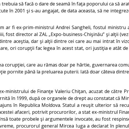
trebuia să facă o dare de seamă în faţa poporului ca să ara
ăcute în 2001 şi s-au angajat, de data aceasta, să ne integre
 ar fi ex-prim-ministrul Andrei Sangheli, fostul ministru 
iii, fost director al ZAL „Expo-business-Chişinău” şi alţii (v
dintre aceştia, dar şi alţii dintre cei care au mai intrat în
are, ori corupţii fac legea în acest stat, ori justiţia e at
a corupţiei, care au rămas doar pe hârtie, guvernarea comu
ţie pornite până la preluarea puterii. Iată doar câteva dintre
l ex-ministrului de Finanţe Valeriu Chiţan, acuzat de către 
rnită în 1999, după ce organele de drept au constatat că Mi
juns în Republica Moldova. Statul a reuşit ulterior să recu
acestei afaceri, potrivit procurorilor, a stat ex-ministrul Fina
nsă toate probele şi argumentele invocate, au fost respinse 
vreme, procurorul general Mircea Iuga a declarat în plenul