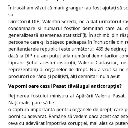
Întrucât am văzut că marii granguri au fost ajutaţi să sc
sa.
Directorul DIP, Valentin Sereda, ne-a dat următorul ră
condamnare şi numărul foştilor demnitari care au deţi
generalizează asemenea statistici”(!). În schimb, din răs
persoane care-şi ispăşesc pedeapsa în închisorile din r
penitenciarele republicii este următorul: 439 de deţinuţi
dacă la DIP nu am putut afla numărul demnitarilor conda
Lipcani. Şeful acestei instituţii, Valeriu Carlaşciuc,
reprezentanţi ai organelor de drept. Nu a vrut să ne sp
procurori de rând şi poliţişti, alţi demnitari nu a avut.
Va porni oare cazul Pasat tăvălugul anticorupţie?
Reţinerea fostului ministru al Apărării Valeriu Pasat
Naţionale, pare să fie
o captură importantă pentru organele de drept, care poa
porni cu adevărat. Rămâne să vedem dacă acest caz este u
ceva cu adevărat împotriva corupţiei, mai ales că pute