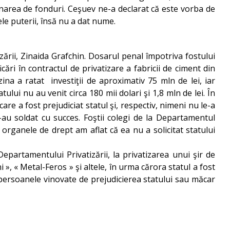
urnarea de fonduri. Ceşuev ne-a declarat că este vorba de
ele puterii, însă nu a dat nume.
zării, Zinaida Grafchin. Dosarul penal împotriva fostului
ări în contractul de privatizare a fabricii de ciment din
ina a ratat investiţii de aproximativ 75 mln de lei, iar
tului nu au venit circa 180 mii dolari şi 1,8 mln de lei. În
are a fost prejudiciat statul şi, respectiv, nimeni nu le-a
au soldat cu succes. Foştii colegi de la Departamentul
 organele de drept am aflat că ea nu a solicitat statului
partamentului Privatizării, la privatizarea unui şir de
i », « Metal-Feros » şi altele, în urma cărora statul a fost
 persoanele vinovate de prejudicierea statului sau măcar