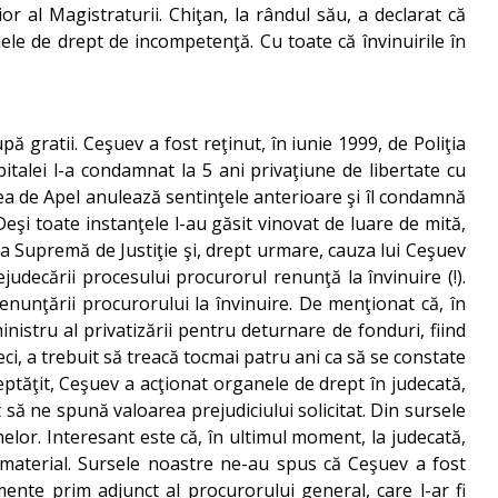
or al Magistraturii. Chiţan, la rândul său, a declarat că
le de drept de incompetenţă. Cu toate că învinuirile în
pă gratii. Ceşuev a fost reţinut, în iunie 1999, de Poliţia
italei l-a condamnat la 5 ani privaţiune de libertate cu
ea de Apel anulează sentinţele anterioare şi îl condamnă
eşi toate instanţele l-au găsit vinovat de luare de mită,
ea Supremă de Justiţie şi, drept urmare, cauza lui Ceşuev
judecării procesului procurorul renunţă la învinuire (!).
renunţării procurorului la învinuire. De menţionat că, în
istru al privatizării pentru deturnare de fonduri, fiind
eci, a trebuit să treacă tocmai patru ani ca să se constate
reptăţit, Ceşuev a acţionat organele de drept în judecată,
 să ne spună valoarea prejudiciului solicitat. Din sursele
elor. Interesant este că, în ultimul moment, la judecată,
material. Sursele noastre ne-au spus că Ceşuev a fost
mente prim adjunct al procurorului general, care l-ar fi