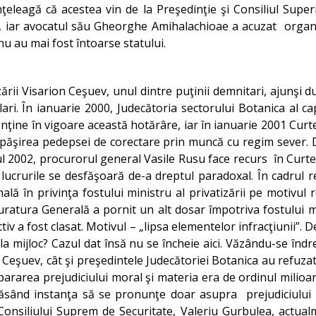
eleagă că acestea vin de la Preşedinţie şi Consiliul Superi
, iar avocatul său Gheorghe Amihalachioae a acuzat organe
a şi nu au mai fost întoarse statului.
zării Visarion Ceşuev, unul dintre puţinii demnitari, ajunşi du
i. În ianuarie 2000, Judecătoria sectorului Botanica al cap
ţine în vigoare această hotărâre, iar în ianuarie 2001 Curt
 ispăşirea pedepsei de corectare prin muncă cu regim sever. D
nul 2002, procurorul general Vasile Rusu face recurs în Curt
 lucrurile se desfăşoară de-a dreptul paradoxal. În cadrul re
lă în privinţa fostului ministru al privatizării pe motivul 
ratura Generală a pornit un alt dosar împotriva fostului min
tiv a fost clasat. Motivul – „lipsa elementelor infracţiunii”. D
a la mijloc? Cazul dat însă nu se încheie aici. Văzându-se înd
t Ceşuev, cât şi preşedintele Judecătoriei Botanica au refuzat
rarea prejudiciului moral şi materia era de ordinul milioan
ăsând instanţa să se pronunţe doar asupra prejudiciului 
l Consiliului Suprem de Securitate, Valeriu Gurbulea, actual