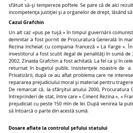
sfătuit să-şi tempereze poftele. Se pare că de aici rezu
incompetenţa justiţiei şi a organelor de drept, lăsând să 
Cazul Grafchin
Un alt caz «pus pe tuşă » în timpul guvernării comuniste
demnitar a fost pornit de Procuratura Generală în martie
Rezina încheiat cu compania franceză « La Farge ». În u
investitorul a fost scutit ilegal de penalităţi în sumă de 
2002, Zinaida Grafchin a fost achitată. La fel ca şi în ce
returnat în bugetul public. Insistenţele noastre de a
Privatizării, după ce au aflat problema care ne interese
repararea prejudiciului moral şi material pentru trager
De remarcat că, la sfârşitul anului 2000, Procuratura 
întreprinderi de stat, între care « Ciment Rezina », « Fran
prejudiciat cu peste 150 mln de lei. După venirea la pu
să întoarcă o parte din acestă sumă.
Dosare aflate la controlul şefului statului