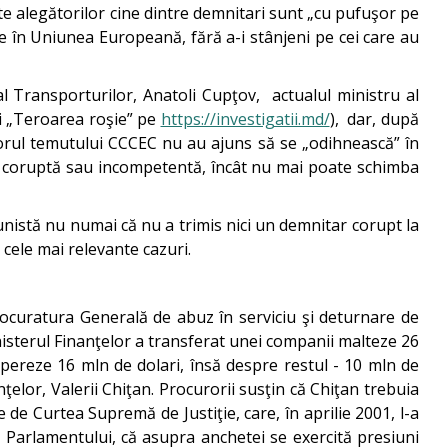
te alegătorilor cine dintre demnitari sunt „cu pufuşor pe
ze în Uniunea Europeană, fără a-i stânjeni pe cei care au
al Transporturilor, Anatoli Cupţov, actualul ministru al
ezi „Teroarea roşie” pe
https://investigatii.md/
), dar, după
 vizorul temutului CCCEC nu au ajuns să se „odihnească” în
ât de coruptă sau incompetentă, încât nu mai poate schimba
nistă nu numai că nu a trimis nici un demnitar corupt la
 cele mai relevante cazuri.
Procuratura Generală de abuz în serviciu şi deturnare de
nisterul Finanţelor a transferat unei companii malteze 26
pereze 16 mln de dolari, însă despre restul - 10 mln de
nţelor, Valerii Chiţan. Procurorii susţin că Chiţan trebuia
de Curtea Supremă de Justiţie, care, în aprilie 2001, l-a
 Parlamentului, că asupra anchetei se exercită presiuni