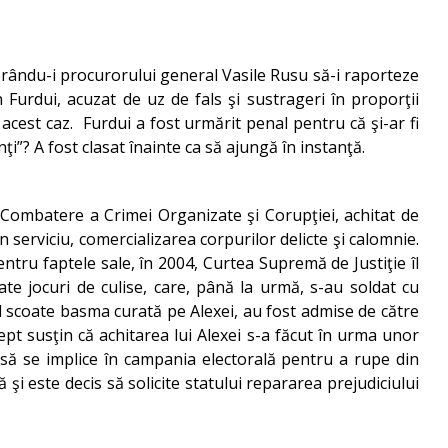
erându-i procurorului general Vasile Rusu să-i raporteze
 Furdui, acuzat de uz de fals şi sustrageri în proporţii
 acest caz. Furdui a fost urmărit penal pentru că şi-ar fi
ţi”? A fost clasat înainte ca să ajungă în instanţă.
e Combatere a Crimei Organizate şi Corupţiei, achitat de
n serviciu, comercializarea corpurilor delicte şi calomnie.
Pentru faptele sale, în 2004, Curtea Supremă de Justiţie îl
e jocuri de culise, care, până la urmă, s-au soldat cu
a-l scoate basma curată pe Alexei, au fost admise de către
pt susţin că achitarea lui Alexei s-a făcut în urma unor
” să se implice în campania electorală pentru a rupe din
 şi este decis să solicite statului repararea prejudiciului