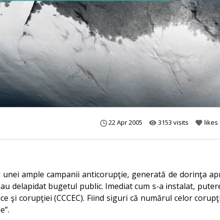
22 Apr 2005
3153 visits
likes
remove_red_eye
favorite
ul unei ample campanii anticorupţie, generată de dorinţa apr
i au delapidat bugetul public. Imediat cum s-a instalat, putere
 şi corupţiei (CCCEC). Fiind siguri că numărul celor corupţi
e”.