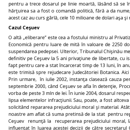
pentru a trece dosarul pe linie moartă, lăsând să se înţ
hărţuirea sa a fost o comandă politică, fără a da nume
acest caz au curs gârlă, cele 10 milioane de dolari aş
Cazul Ceşuev
O altă „eliberare” este cea a fostului ministru al Privati
Economică pentru luare de mită în valoare de 2250 dolar
suspendarea pedepsei. Ulterior, Tribunalul Chişinău men
definitiv pe Ceşuev la 5 ani privaţiune de libertate, cu
fapt pentru care a stat încarcerat timp de 13 luni, în a
este trimisă spre rejudecare Judecătoriei Botanica. Aici
Prin urmare, în iulie 2002, instanţa clasează cauza pena
septembrie 2000, când Ceşuev se afla în detenţie, Procu
vorba de peste 3 mln de lei. În iunie 2004, dosarul respec
lipsa elementelor infracţiunii. Sau, poate, a fost altcev
solicitând repararea prejudiciului moral şi material. Atâ
noastre am aflat că suma pretinsă de la stat pentru repa
Ceşuev renunţă la recuperarea prejudiciului moral, l
influenţat în luarea acestei decizii de către secretaru