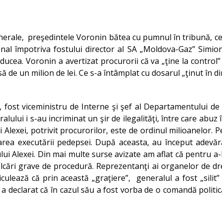
Generale, preşedintele Voronin bătea cu pumnul în tribună, c
nal împotriva fostului director al SA „Moldova-Gaz” Simion
ucea. Voronin a avertizat procurorii că va „ţine la control”
ă de un milion de lei. Ce s-a întâmplat cu dosarul „ţinut în din
, fost viceministru de Interne şi şef al Departamentului d
ului i s-au incriminat un şir de ilegalităţi, între care abuz î
ui Alexei, potrivit procurorilor, este de ordinul milioanelor. 
rea executării pedepsei. După aceasta, au început adevărat
ului Alexei. Din mai multe surse avizate am aflat că pentru 
ălcări grave de procedură. Reprezentanţi ai organelor de dre
ulează că prin această „graţiere”, generalul a fost „silit
i a declarat că în cazul său a fost vorba de o comandă politică