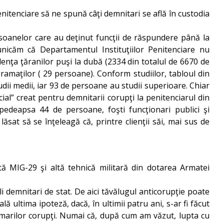
enitenciare să ne spună câţi demnitari se află în custodia
rsoanelor care au deţinut funcţii de răspundere până la
municăm că Departamentul Instituţiilor Penitenciare nu
idenţa ţăranilor puşi la dubă (2334 din totalul de 6670 de
ramaţilor ( 29 persoane). Conform studiilor, tabloul din
udii medii, iar 93 de persoane au studii superioare. Chiar
al” creat pentru demnitarii corupţi la penitenciarul din
c pedeapsa 44 de persoane, foşti funcţionari publici şi
sat să se înţeleagă că, printre clienţii săi, mai sus de
tă MIG-29 şi altă tehnică militară din dotarea Armatei
 demnitari de stat. De aici tăvălugul anticorupţie poate
ultima ipoteză, dacă, în ultimii patru ani, s-ar fi făcut
 marilor corupţi. Numai că, după cum am văzut, lupta cu