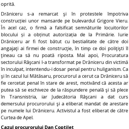
oprită.
Drăniceru s-a remarcat şi în protestele împotriva
construcției unor mansarde pe bulevardul Grigore Vieru.
În acel caz, o firmă a falsificat semnăturile locuitorilor
blocului și a obținut autorizația de la Primărie. Iurie
Drăniceru ar fi fost bătut cu bestialitate de către doi
angajaţi ai firmei de construcţie, în timp ce doi poliţişti îl
ţineau ca să nu poată riposta. Mai apoi, Procuratura
sectorului Râşcani l-a transformat pe Drăniceru din victimă
în inculpat, intentendu-i dosar penal pentru huliganism. Ca
şi în cazul lui Mătăsaru, procurorul a cerut ca Drăniceru să
fie cercetat penal în stare de arest, motivând că acesta ar
putea să se eschiveze de la răspundere penală şi să plece
în Transnistria, iar Judecătoria Râşcani a dat curs
demersului procurorului şi a eliberat mandat de arestare
pe numele lui Drăniceru. Activistul a fost eliberat de către
Curtea de Apel.
Cazul procurorului Dan Coptileţ