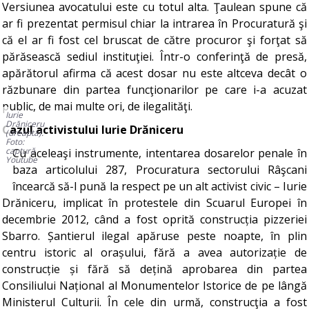
Versiunea avocatului este cu totul alta. Ţaulean spune că
ar fi prezentat permisul chiar la intrarea în Procuratură şi
că el ar fi fost cel bruscat de către procuror şi forţat să
părăsească sediul instituţiei. Într-o conferinţă de presă,
apărătorul afirma că acest dosar nu este altceva decât o
răzbunare din partea funcţionarilor pe care i-a acuzat
public, de mai multe ori, de ilegalităţi.
Iurie
Drăniceru
Cazul activistului Iurie Drăniceru
(dreapta).
Foto:
captură
Cu aceleaşi instrumente, intentarea dosarelor penale în
Youtube
baza articolului 287, Procuratura sectorului Râşcani
încearcă să-l pună la respect pe un alt activist civic – Iurie
Drăniceru, implicat în protestele din Scuarul Europei în
decembrie 2012, când a fost oprită construcția pizzeriei
Sbarro. Șantierul ilegal apăruse peste noapte, în plin
centru istoric al orașului, fără a avea autorizație de
construcție și fără să dețină aprobarea din partea
Consiliului Național al Monumentelor Istorice de pe lângă
Ministerul Culturii. În cele din urmă, construcţia a fost