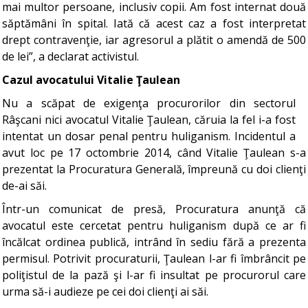
mai multor persoane, inclusiv copii. Am fost internat două
săptămâni în spital. Iată că acest caz a fost interpretat
drept contravenţie, iar agresorul a plătit o amendă de 500
de lei”, a declarat activistul.
Cazul avocatului Vitalie Ţaulean
Nu a scăpat de exigenţa procurorilor din sectorul
Râşcani nici avocatul Vitalie Ţaulean, căruia la fel i-a fost
intentat un dosar penal pentru huliganism. Incidentul a
avut loc pe 17 octombrie 2014, când Vitalie Ţaulean s-a
prezentat la Procuratura Generală, împreună cu doi clienţi
de-ai săi.
Într-un comunicat de presă, Procuratura anunţă că
avocatul este cercetat pentru huliganism după ce ar fi
încălcat ordinea publică, intrând în sediu fără a prezenta
permisul. Potrivit procuraturii, Ţaulean l-ar fi îmbrâncit pe
poliţistul de la pază şi l-ar fi insultat pe procurorul care
urma să-i audieze pe cei doi clienţi ai săi.