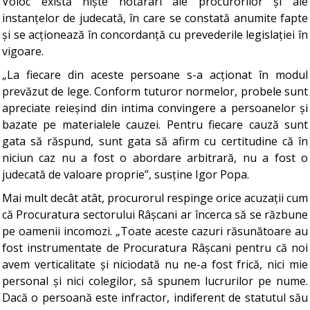
Voloc există niște hotărâri ale procurorilor și ale
instanțelor de judecată, în care se constată anumite fapte
și se acționează în concordanță cu prevederile legislației în
vigoare.
„La fiecare din aceste persoane s-a acționat în modul
prevăzut de lege. Conform tuturor normelor, probele sunt
apreciate reieșind din intima convingere a persoanelor și
bazate pe materialele cauzei. Pentru fiecare cauză sunt
gata să răspund, sunt gata să afirm cu certitudine că în
niciun caz nu a fost o abordare arbitrară, nu a fost o
judecată de valoare proprie”, susține Igor Popa.
Mai mult decât atât, procurorul respinge orice acuzații cum
că Procuratura sectorului Râșcani ar încerca să se răzbune
pe oamenii incomozi. „Toate aceste cazuri răsunătoare au
fost instrumentate de Procuratura Râșcani pentru că noi
avem verticalitate și niciodată nu ne-a fost frică, nici mie
personal și nici colegilor, să spunem lucrurilor pe nume.
Dacă o persoană este infractor, indiferent de statutul său