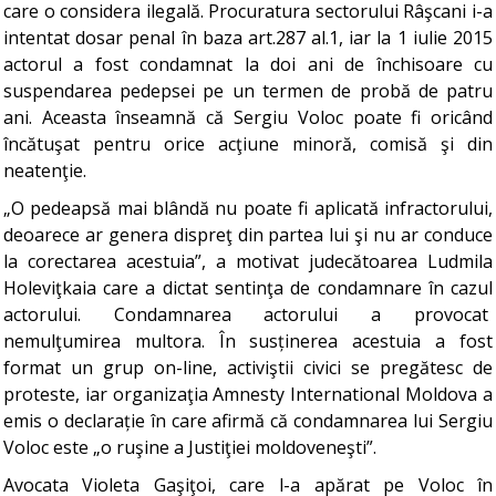
care o considera ilegală. Procuratura sectorului Râşcani i-a
intentat dosar penal în baza art.287 al.1, iar la 1 iulie 2015
actorul a fost condamnat la doi ani de închisoare cu
suspendarea pedepsei pe un termen de probă de patru
ani. Aceasta înseamnă că Sergiu Voloc poate fi oricând
încătuşat pentru orice acţiune minoră, comisă şi din
neatenţie.
„O pedeapsă mai blândă nu poate fi aplicată infractorului,
deoarece ar genera dispreţ din partea lui şi nu ar conduce
la corectarea acestuia”, a motivat judecătoarea Ludmila
Holeviţkaia care a dictat sentinţa de condamnare în cazul
actorului. Condamnarea actorului a provocat
nemulţumirea multora. În susținerea acestuia a fost
format un grup on-line, activiştii civici se pregătesc de
proteste, iar organizaţia Amnesty International Moldova a
emis o declarație în care afirmă că condamnarea lui Sergiu
Voloc este „o ruşine a Justiţiei moldoveneşti”.
Avocata Violeta Gaşiţoi, care l-a apărat pe Voloc în