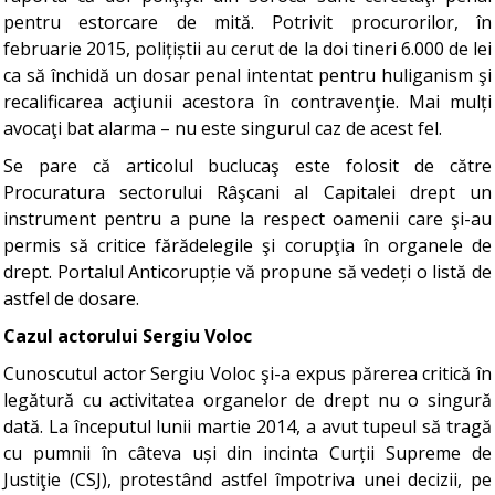
pentru estorcare de mită. Potrivit procurorilor, în
februarie 2015, polițiștii au cerut de la doi tineri 6.000 de lei
ca să închidă un dosar penal intentat pentru huliganism şi
recalificarea acţiunii acestora în contravenţie. Mai mulți
avocaţi bat alarma – nu este singurul caz de acest fel.
Se pare că articolul buclucaş este folosit de către
Procuratura sectorului Râşcani al Capitalei drept un
instrument pentru a pune la respect oamenii care şi-au
permis să critice fărădelegile şi corupţia în organele de
drept. Portalul Anticorupție vă propune să vedeți o listă de
astfel de dosare.
Cazul actorului Sergiu Voloc
Cunoscutul actor Sergiu Voloc şi-a expus părerea critică în
legătură cu activitatea organelor de drept nu o singură
dată. La începutul lunii martie 2014, a avut tupeul să tragă
cu pumnii în câteva uși din incinta Curții Supreme de
Justiţie (CSJ), protestând astfel împotriva unei decizii, pe