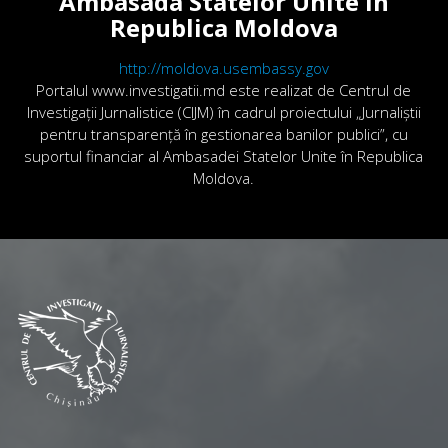
Ambasada Statelor Unite în
Republica Moldova
http://moldova.usembassy.gov
Portalul www.investigatii.md este realizat de Centrul de
Investigații Jurnalistice (CIJM) în cadrul proiectului „Jurnaliștii
pentru transparență în gestionarea banilor publici”, cu
suportul financiar al Ambasadei Statelor Unite în Republica
Moldova.