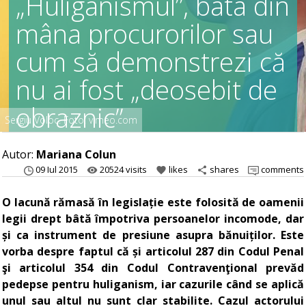
„Huliganismul”, bâta din
mâna procurorilor sau
cum să demonstrezi că
nu ai fost „deosebit de
obraznic”
Sergiu Voloc. Foto: vimeo.com
Autor:
Mariana Colun
09 Iul 2015
20524 visits
likes
shares
comments
remove_red_eye
favorite
share
O lacună rămasă în legislație este folosită de oamenii
legii drept bâtă împotriva persoanelor incomode, dar
și ca instrument de presiune asupra bănuiților. Este
vorba despre faptul că și articolul 287 din Codul Penal
şi articolul 354 din Codul Contravenţional prevăd
pedepse pentru huliganism, iar cazurile când se aplică
unul sau altul nu sunt clar stabilite. Cazul actorului