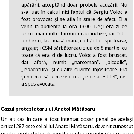
apărării, acceptând doar probele acuzării. Nu
s-a luat în calcul nici faptul că Sergiu Voloc a
fost provocat şi se afla în stare de afect. El a
venit la audienţă la ora 13.00. Deşi era zi de
lucru, mai multe birouri erau închise, iar într-
un birou, la o masă mare, cu băuturi spirtoase,
angajaţii CSM sărbătoreau ziua de 8 martie, cu
toate că era zi de lucru. Voloc a fost bruscat,
dat afară, numit „narcoman”, „alcoolic”,
„lepădătură” şi cu alte cuvinte înjositoare. Era
şi normal să urmeze o reacţie de acest fel”, ne-
a spus avocata.
Cazul protestatarului Anatol Mătăsaru
Un alt caz în care a fost intentat dosar penal pe același
articol 287 este cel al lui Anatol Mătăsaru, devenit cunoscut
pentru protestele sale inedite contra corupţiei în organele