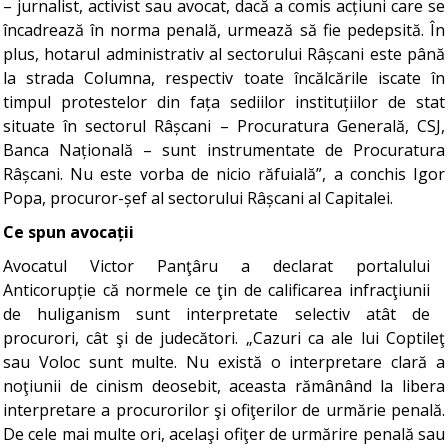
– jurnalist, activist sau avocat, dacă a comis acțiuni care se
încadrează în norma penală, urmează să fie pedepsită. În
plus, hotarul administrativ al sectorului Râșcani este până
la strada Columna, respectiv toate încălcările iscate în
timpul protestelor din fața sediilor instituțiilor de stat
situate în sectorul Râșcani – Procuratura Generală, CSJ,
Banca Națională – sunt instrumentate de Procuratura
Râșcani. Nu este vorba de nicio răfuială”, a conchis Igor
Popa, procuror-șef al sectorului Râșcani al Capitalei.
Ce spun avocații
Avocatul Victor Panţâru a declarat portalului
Anticorupție că normele ce ţin de calificarea infracţiunii
de huliganism sunt interpretate selectiv atât de
procurori, cât şi de judecători. „Cazuri ca ale lui Coptileţ
sau Voloc sunt multe. Nu există o interpretare clară a
noţiunii de cinism deosebit, aceasta rămânând la libera
interpretare a procurorilor şi ofiţerilor de urmărie penală.
De cele mai multe ori, acelaşi ofiţer de urmărire penală sau