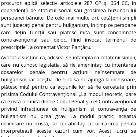
procuror aplică selectiv articolele 287 CP şi 354 CC, în
dependenţă de statutul social sau grosimea buzunarului
persoanei bănuite. De cele mai multe ori, cetăţenii simpli
sunt judecaţi penal pentru huliganism, în timp ce persoane
care deţin funcţii sau plătesc mită sunt condamnate
contravenţional sau deloc, fiind invocat termenul de
prescripţie”, a comentat Victor Panțâru.
Avocatul susține că, adesea, se întâmplă ca cetăţenii simpli,
care nu cunosc legislaţia, să fie ameninţaţi cu intentarea
dosarelor penale pentru acţiuni neînsemnate de
huliganism, iar aceştia, de frica să nu ajungă la închisoare,
plătesc mită pentru ca acţiunile lor să fie cercetate prin
prisima Codului Contravenţional. „La modul teoretic, pare
că există o limită dintre Codul Penal şi cel Contravenţional
privind infracţiunea de huliganism şi contravenţia de
huliganism nu prea grav. La modul practic, această
delimitare nu există, iar cei abilitaţi cu urmărirea penală
interpretează aceste cazuri cum vor. Acest lucru se