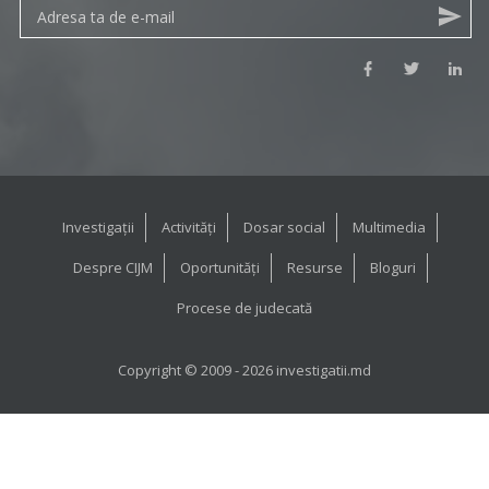
Investigații
Activități
Dosar social
Multimedia
Despre CIJM
Oportunități
Resurse
Bloguri
Procese de judecată
Copyright © 2009 - 2026 investigatii.md