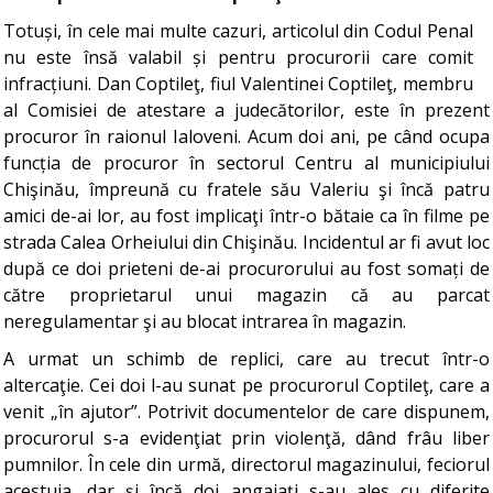
Totuși, în cele mai multe cazuri, articolul din Codul Penal
nu este însă valabil și pentru procurorii care comit
infracțiuni. Dan Coptileţ, fiul Valentinei Coptileţ, membru
al Comisiei de atestare a judecătorilor, este în prezent
procuror în raionul Ialoveni. Acum doi ani, pe când ocupa
funcția de procuror în sectorul Centru al municipiului
Chişinău, împreună cu fratele său Valeriu şi încă patru
amici de-ai lor, au fost implicaţi într-o bătaie ca în filme pe
strada Calea Orheiului din Chişinău. Incidentul ar fi avut loc
după ce doi prieteni de-ai procurorului au fost somați de
către proprietarul unui magazin că au parcat
neregulamentar şi au blocat intrarea în magazin.
A urmat un schimb de replici, care au trecut într-o
altercaţie. Cei doi l-au sunat pe procurorul Coptileţ, care a
venit „în ajutor”. Potrivit documentelor de care dispunem,
procurorul s-a evidenţiat prin violenţă, dând frâu liber
pumnilor. În cele din urmă, directorul magazinului, feciorul
acestuia, dar şi încă doi angajaţi s-au ales cu diferite