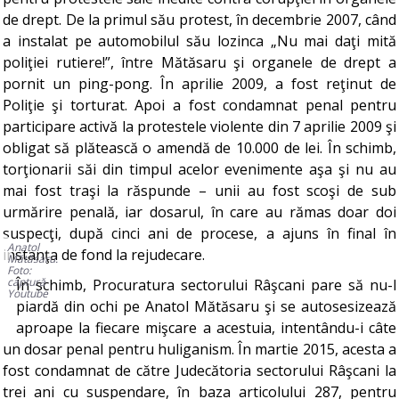
de drept. De la primul său protest, în decembrie 2007, când
a instalat pe automobilul său lozinca „Nu mai daţi mită
poliţiei rutiere!”, între Mătăsaru şi organele de drept a
pornit un ping-pong. În aprilie 2009, a fost reţinut de
Poliţie şi torturat. Apoi a fost condamnat penal pentru
participare activă la protestele violente din 7 aprilie 2009 şi
obligat să plătească o amendă de 10.000 de lei. În schimb,
torţionarii săi din timpul acelor evenimente aşa şi nu au
mai fost traşi la răspunde – unii au fost scoşi de sub
urmărire penală, iar dosarul, în care au rămas doar doi
suspecţi, după cinci ani de procese, a ajuns în final în
Anatol
instanţa de fond la rejudecare.
Mătăsaru.
Foto:
captură
În schimb, Procuratura sectorului Râşcani pare să nu-l
Youtube
piardă din ochi pe Anatol Mătăsaru şi se autosesizează
aproape la fiecare mişcare a acestuia, intentându-i câte
un dosar penal pentru huliganism. În martie 2015, acesta a
fost condamnat de către Judecătoria sectorului Râşcani la
trei ani cu suspendare, în baza articolului 287, pentru