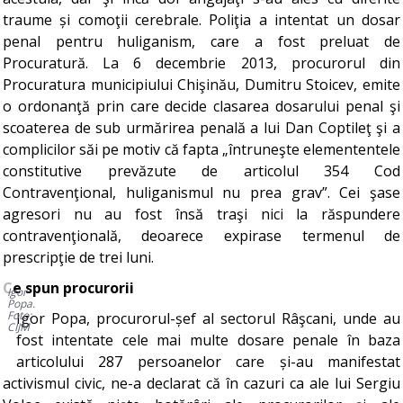
traume și comoţii cerebrale. Poliţia a intentat un dosar
penal pentru huliganism, care a fost preluat de
Procuratură. La 6 decembrie 2013, procurorul din
Procuratura municipiului Chişinău, Dumitru Stoicev, emite
o ordonanţă prin care decide clasarea dosarului penal şi
scoaterea de sub urmărirea penală a lui Dan Coptileţ şi a
complicilor săi pe motiv că fapta „întruneşte elemententele
constitutive prevăzute de articolul 354 Cod
Contravenţional, huliganismul nu prea grav”. Cei şase
agresori nu au fost însă traşi nici la răspundere
contravenţională, deoarece expirase termenul de
prescripţie de trei luni.
Ce spun procurorii
Igor
Popa.
Foto:
Igor Popa, procurorul-șef al sectorul Râşcani, unde au
CIJM
fost intentate cele mai multe dosare penale în baza
articolului 287 persoanelor care și-au manifestat
activismul civic, ne-a declarat că în cazuri ca ale lui Sergiu