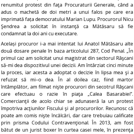
renumitul protest din faţa Procuraturii Generale, când a
adus o machetă de doi metri a unui falos pe care era
imprimată fața democratului Marian Lupu. Procurorul Nicu
Şendrea a solicitat în instanţă ca Mătăsaru să fie
condamnat la doi ani cu executare.
Același procuror i-a mai intentat lui Anatol Mătăsaru alte
două dosare penale în baza articolului 287, Cod Penal. „În
primul caz am solicitat unui magistrat din sectorul Râşcani
să-mi dea dispozitivul unei decizii. Am întârziat cinci minute
la proces, iar acesta a adoptat o decizie în lipsa mea şi a
refuzat să mi–o dea. În al doilea caz, fiind martor
întâmplător, am filmat nişte procurori din secotrul Râşcani
care efectuau o razie în piaţa „Calea Basarabiei”.
Comercianţii de acolo chiar se adunaseră la un protest
împotriva acţiunilor Fiscului şi al procurorilor. Recunosc că
poate am comis nişte încălcări, dar care trebuiau calificate
prin prisma Codului Contravenţional. În 2013, am fost
bătut de un jurist boxer în curtea casei mele, în prezenţa