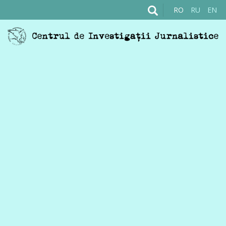
RO
RU
EN