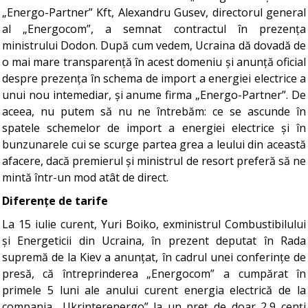
„Energo-Partner” Kft, Alexandru Gusev, directorul general
al „Energocom”, a semnat contractul în prezența
ministrului Dodon. După cum vedem, Ucraina dă dovadă de
o mai mare transparență în acest domeniu și anunță oficial
despre prezența în schema de import a energiei electrice a
unui nou intemediar, și anume firma „Energo-Partner”. De
aceea, nu putem să nu ne întrebăm: ce se ascunde în
spatele schemelor de import a energiei electrice și în
bunzunarele cui se scurge partea grea a leului din această
afacere, dacă premierul și ministrul de resort preferă să ne
mintă într-un mod atât de direct.
Diferențe de tarife
La 15 iulie curent, Yuri Boiko, exministrul Combustibilului
și Energeticii din Ucraina, în prezent deputat în Rada
supremă de la Kiev a anunțat, în cadrul unei conferințe de
presă, că întreprinderea „Energocom” a cumpărat în
primele 5 luni ale anului curent energia electrică de la
compania „Ukrinterenergo” la un preț de doar 2,9 cenți