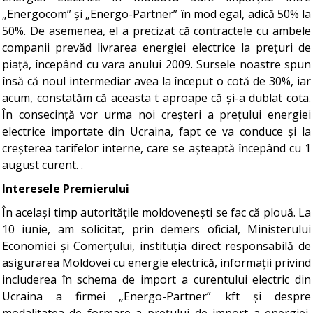
„Energocom” și „Energo-Partner” în mod egal, adică 50% la
50%. De asemenea, el a precizat că contractele cu ambele
companii prevăd livrarea energiei electrice la prețuri de
piață, începând cu vara anului 2009. Sursele noastre spun
însă că noul intermediar avea la început o cotă de 30%, iar
acum, constatăm că aceasta t aproape că și-a dublat cota.
În consecință vor urma noi creșteri a prețului energiei
electrice importate din Ucraina, fapt ce va conduce și la
creșterea tarifelor interne, care se așteaptă începând cu 1
august curent. .
Interesele Premierului
În același timp autoritățile moldovenești se fac că plouă. La
10 iunie, am solicitat, prin demers oficial, Ministerului
Economiei și Comerțului, instituția direct responsabilă de
asigurarea Moldovei cu energie electrică, informații privind
includerea în schema de import a curentului electric din
Ucraina a firmei „Energo-Partner” kft și despre