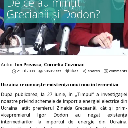
De ce au mințit
Grecianii și Dodon?
moldova24.info
Autor:
Ion Preasca, Cornelia Cozonac
21 Iul 2008
5060 visits
likes
shares
comments
remove_red_eye
favorite
share
Ucraina recunoaște existența unui nou intermediar
După publicarea, la 27 iunie, în „Timpul” a investigației
noastre privind schemele de import a energiei electrice din
Ucraina, atât premierul Zinaida Greceanâi, cât și prim-
vicepremierul Igor Dodon au negat existența
intermediarilor la importul de energie din Ucraina.