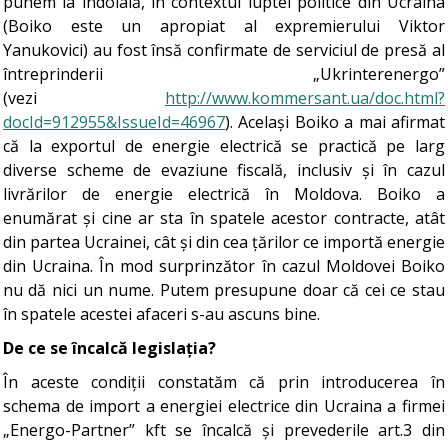
punem la îndoială, în contextul luptei politice din Ucraina
(Boiko este un apropiat al expremierului Viktor
Yanukovici) au fost însă confirmate de serviciul de presă al
întreprinderii „Ukrinterenergo”
(vezi
http://www.kommersant.ua/doc.html?
docId=912955&IssueId=46967
). Același Boiko a mai afirmat
că la exportul de energie electrică se practică pe larg
diverse scheme de evaziune fiscală, inclusiv și în cazul
livrărilor de energie electrică în Moldova. Boiko a
enumărat și cine ar sta în spatele acestor contracte, atât
din partea Ucrainei, cât și din cea țărilor ce importă energie
din Ucraina. În mod surprinzător în cazul Moldovei Boiko
nu dă nici un nume. Putem presupune doar că cei ce stau
în spatele acestei afaceri s-au ascuns bine.
De ce se încalcă legislația?
În aceste condiții constatăm că prin introducerea în
schema de import a energiei electrice din Ucraina a firmei
„Energo-Partner” kft se încalcă și prevederile art.3 din