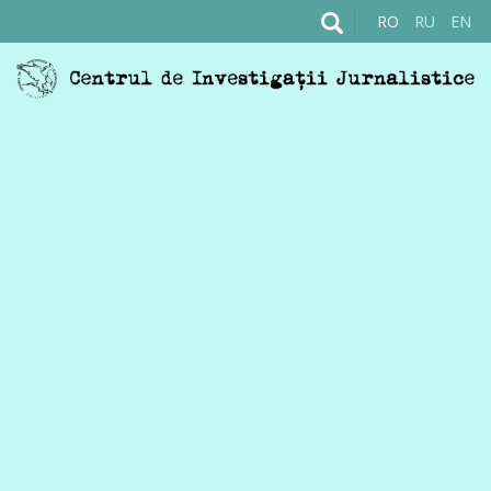
RO
RU
EN