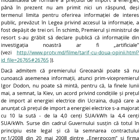
modalitatea de formare a prețului de import a energiei,
până în prezent nu am primit nici un răspund, deși
termenul limita pentru oferirea informației de interes
public, prevăzut în Legea privind accesul la informație, a
fost depășit de trei ori. În schimb, Premierul și ministrul de
resort s-au grăbit să declare publică că informațiile din
investigația noastră ar fi „artificiale”
(vezi
http://www.protv.md/filme/tarif-cu-doua-opinii.html?
id_file=26765#26765
)).
Dacă admitem că premierului Greceanâi poate să nu
cunoască asemenea informații, atunci prim-vicepremierul
Igor Dodon, nu poate să mintă, pentru că, la finele lunii
mai, a semnat, la Kiev, un acord privind condițiile și prețul
de import al energiei electrice din Ucraina, după care a
anunțat că prețul de import a energiei electrice s-a majorat
cu 10 la sută - de la 4,0 cenți SUA/kWh la 4,4 cenți
SUA/kWh. Surse din cadrul Guvernului susțin că totul în
principiu este legal și că la semnarea contractului
nr.1/2008 din 20 mai 2008 dintre „Energocom” și firma