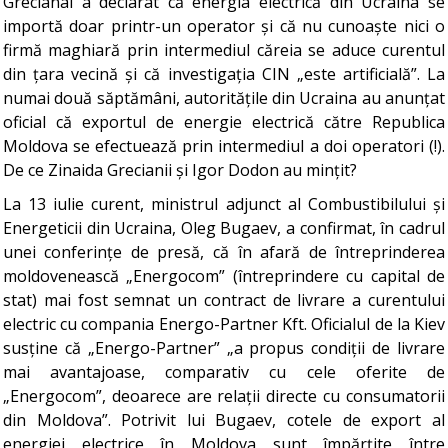
Grecianâi a declarat că energia electrică din Ucraina se
importă doar printr-un operator și că nu cunoaște nici o
firmă maghiară prin intermediul căreia se aduce curentul
din țara vecină și că investigația CIN „este artificială”. La
numai două săptămâni, autoritățile din Ucraina au anunțat
oficial că exportul de energie electrică către Republica
Moldova se efectuează prin intermediul a doi operatori (!).
De ce Zinaida Grecianii și Igor Dodon au mințit?
La 13 iulie curent, ministrul adjunct al Combustibilului și
Energeticii din Ucraina, Oleg Bugaev, a confirmat, în cadrul
unei conferințe de presă, că în afară de întreprinderea
moldovenească „Energocom” (întreprindere cu capital de
stat) mai fost semnat un contract de livrare a curentului
electric cu compania Energo-Partner Kft. Oficialul de la Kiev
susține că „Energo-Partner” „a propus condiții de livrare
mai avantajoase, comparativ cu cele oferite de
„Energocom”, deoarece are relații directe cu consumatorii
din Moldova”. Potrivit lui Bugaev, cotele de export al
energiei electrice în Moldova sunt împărțite între