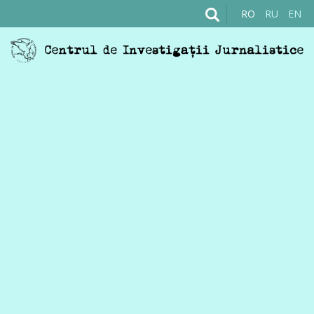
RO
RU
EN