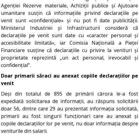
Agenției Rezerve materiale, Achiziții publice și Ajutoare
umanitare susțin că informațiile privind declarațiile pe
venit sunt «confidențiale» și nu pot fi date publicității.
Ministerul Industriei și Infrastructurii consideră că
declarațiile pe venit sunt date cu «caracter personal și
accesibilitate limitată», iar Comisia Națională a Pieței
Financiare susține că declarațiile cu privire la venituri și
proprietate reprezintă „un act personal, irevocabil și
confidențial”.
Doar primarii săraci au anexat copiile declarațiilor pe
venit
Deși din totalul de 895 de primării cărora le-a fost
expediată solicitarea de informații, au răspuns solicitării
doar 56, dintre care 29 au prezentat informația solicitată,
primarii au fost singurii funcționari care au anexat și
copiile declarațiilor lor pe venit, nu doar informația despre
veniturile din salarii.