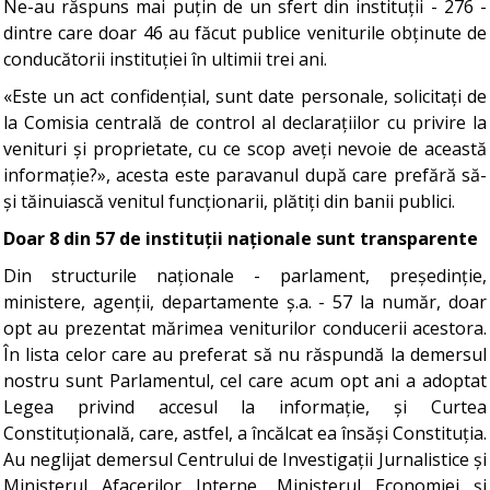
Ne-au răspuns mai puțin de un sfert din instituții - 276 -
dintre care doar 46 au făcut publice veniturile obținute de
conducătorii instituției în ultimii trei ani.
«Este un act confidențial, sunt date personale, solicitați de
la Comisia centrală de control al declarațiilor cu privire la
venituri și proprietate, cu ce scop aveți nevoie de această
informație?», acesta este paravanul după care prefără să-
și tăinuiască venitul funcționarii, plătiți din banii publici.
Doar 8 din 57 de instituții naționale sunt transparente
Din structurile naționale - parlament, președinție,
ministere, agenții, departamente ș.a. - 57 la număr, doar
opt au prezentat mărimea veniturilor conducerii acestora.
În lista celor care au preferat să nu răspundă la demersul
nostru sunt Parlamentul, cel care acum opt ani a adoptat
Legea privind accesul la informație, și Curtea
Constituțională, care, astfel, a încălcat ea însăși Constituția.
Au neglijat demersul Centrului de Investigații Jurnalistice și
Ministerul Afacerilor Interne, Ministerul Economiei și