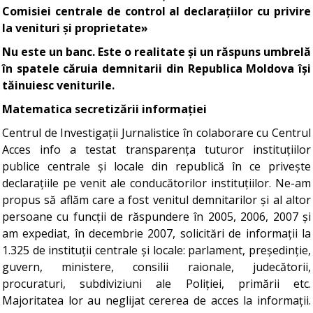
Comisiei centrale de control al declarațiilor cu privire
la venituri și proprietate»
Nu este un banc. Este o realitate și un răspuns umbrelă
în spatele căruia demnitarii din Republica Moldova își
tăinuiesc veniturile.
Matematica secretizării informației
Centrul de Investigații Jurnalistice în colaborare cu Centrul
Acces info a testat transparența tuturor instituțiilor
publice centrale și locale din republică în ce privește
declarațiile pe venit ale conducătorilor instituțiilor. Ne-am
propus să aflăm care a fost venitul demnitarilor și al altor
persoane cu funcții de răspundere în 2005, 2006, 2007 și
am expediat, în decembrie 2007, solicitări de informații la
1.325 de instituții centrale și locale: parlament, președinție,
guvern, ministere, consilii raionale, judecătorii,
procuraturi, subdiviziuni ale Poliției, primării etc.
Majoritatea lor au neglijat cererea de acces la informații.