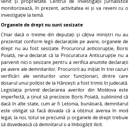
venit și proprietate. Centrul de Investigații Jurnalistice
monitorizează, în prezent, activitatea ei și va reveni cu o
investigație la temă.
Organele de drept nu sunt sesizate
Chiar dacă o treime din deputați și câțiva miniștri nu au
prezentat conform legii declarațiile pe avere, organele de
drept nu au fost sesizate. Procurorul anticorupție, Boris
Poiată, ne-a declarat că la Procuratura Anticurupție nu a
parvenit nici o sesizare pentru a verifica anumite declarații
pe avere ale demnitarilor. Procurorii au inițiat în trei cazuri
verificări ale veniturilor unor funcționari, dintre care
dosarul unui polițist de la Hâncești a fost trimis în judecată.
Legislația privind declararea averilor din Moldova este
imperfectă, a ținut să precizeze Boris Poiată, subliniind că
dacă în alte state, cum ar fi Letonia, bunăoară, demnitarul
este obligat să facă dovada că a obținut averea în mod
legal, la noi, totul se prezumă și organele de drept trebuie
să dovedească că demnitarul s-a îmbogățit ilicit.