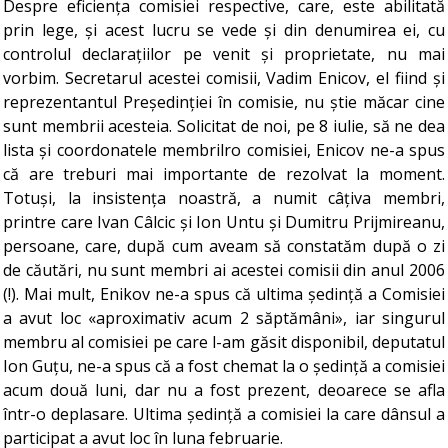
Despre eficiența comisiei respective, care, este abilitată
prin lege, și acest lucru se vede și din denumirea ei, cu
controlul declarațiilor pe venit și proprietate, nu mai
vorbim. Secretarul acestei comisii, Vadim Enicov, el fiind și
reprezentantul Președinției în comisie, nu știe măcar cine
sunt membrii acesteia. Solicitat de noi, pe 8 iulie, să ne dea
lista și coordonatele membrilro comisiei, Enicov ne-a spus
că are treburi mai importante de rezolvat la moment.
Totuși, la insistența noastră, a numit câțiva membri,
printre care Ivan Câlcic și Ion Untu și Dumitru Prijmireanu,
persoane, care, după cum aveam să constatăm după o zi
de căutări, nu sunt membri ai acestei comisii din anul 2006
(!). Mai mult, Enikov ne-a spus că ultima ședință a Comisiei
a avut loc «aproximativ acum 2 săptămâni», iar singurul
membru al comisiei pe care l-am găsit disponibil, deputatul
Ion Guțu, ne-a spus că a fost chemat la o ședință a comisiei
acum două luni, dar nu a fost prezent, deoarece se afla
într-o deplasare. Ultima ședință a comisiei la care dânsul a
participat a avut loc în luna februarie.