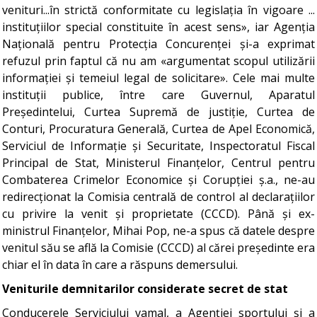
venituri...în strictă conformitate cu legislația în vigoare ...
instituțiilor special constituite în acest sens», iar Agenția
Națională pentru Protecția Concurenței și-a exprimat
refuzul prin faptul că nu am «argumentat scopul utilizării
informației și temeiul legal de solicitare». Cele mai multe
instituții publice, între care Guvernul, Aparatul
Președintelui, Curtea Supremă de justiție, Curtea de
Conturi, Procuratura Generală, Curtea de Apel Economică,
Serviciul de Informație și Securitate, Inspectoratul Fiscal
Principal de Stat, Ministerul Finanțelor, Centrul pentru
Combaterea Crimelor Economice și Corupției ș.a., ne-au
redirecționat la Comisia centrală de control al declarațiilor
cu privire la venit și proprietate (CCCD). Până și ex-
ministrul Finanțelor, Mihai Pop, ne-a spus că datele despre
venitul său se află la Comisie (CCCD) al cărei președinte era
chiar el în data în care a răspuns demersului.
Veniturile demnitarilor considerate secret de stat
Conducerele Serviciului vamal, a Agenției sportului și a