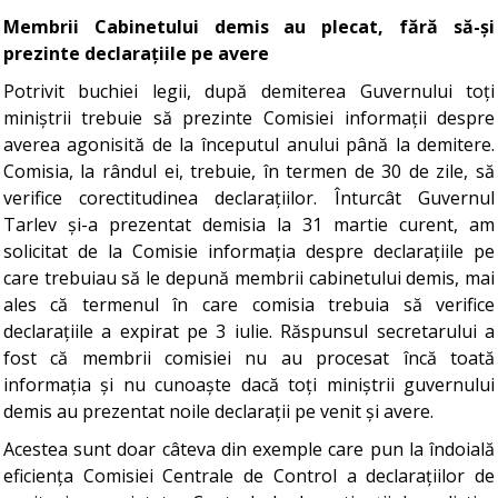
Membrii Cabinetului demis au plecat, fără să-și
prezinte declarațiile pe avere
Potrivit buchiei legii, după demiterea Guvernului toți
miniștrii trebuie să prezinte Comisiei informații despre
averea agonisită de la începutul anului până la demitere.
Comisia, la rândul ei, trebuie, în termen de 30 de zile, să
verifice corectitudinea declarațiilor. Înturcât Guvernul
Tarlev și-a prezentat demisia la 31 martie curent, am
solicitat de la Comisie informația despre declarațiile pe
care trebuiau să le depună membrii cabinetului demis, mai
ales că termenul în care comisia trebuia să verifice
declarațiile a expirat pe 3 iulie. Răspunsul secretarului a
fost că membrii comisiei nu au procesat încă toată
informația și nu cunoaște dacă toți miniștrii guvernului
demis au prezentat noile declarații pe venit și avere.
Acestea sunt doar câteva din exemple care pun la îndoială
eficiența Comisiei Centrale de Control a declarațiilor de