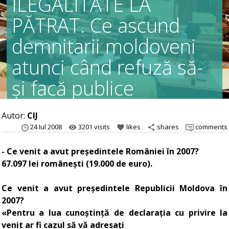
ILEGALITATE LA
PĂTRAT. Ce ascund
demnitarii moldoveni
atunci când refuză să-
și facă publice
declarațiile pe avere?
Autor:
CIJ
24 Iul 2008
3201 visits
likes
shares
comments
remove_red_eye
favorite
share
- Ce venit a avut președintele României în 2007?
67.097 lei românești (19.000 de euro).
Ce venit a avut președintele Republicii Moldova în
2007?
«Pentru a lua cunoștință de declarația cu privire la
venit ar fi cazul să vă adresați