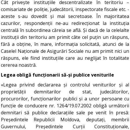
Cât privește instituțiile descentralizate în teritoriu –
comisariate de poliție, judecătorii, inspectorate fiscale etc. -
aceste s-au dovedit și mai secretoase. În majoritatea
cazurilor, respondenții ne-au redirecționat la instituția
centrală în subordinea căreia se află. Și dacă de la celelalte
instituții din teritoriu am primit câte cel puțin un răspuns,
fără a obține, în mare, informația solicitată, atunci de la
Caselel Naționale de Asigurări Sociale nu am primit nici un
răspuns, ele fiind instituțiile care au neglijat în totalitate
cererea noastră.
Legea obligă funcționarii să-și publice veniturile
«Legea privind declararea și controlul veniturilor și al
proprietății demnitarilor de stat, judecătorilor,
procurorilor, funcționarilor publici și a unor persoane cu
funcție de conducere nr. 1264/19.07.2002 obligă următorii
demnitari să publice declarațiile sale pe venit în presă:
Președintele Republicii Moldova, deputați, membrii
Guvernului, Președintele Curții Constituționale,