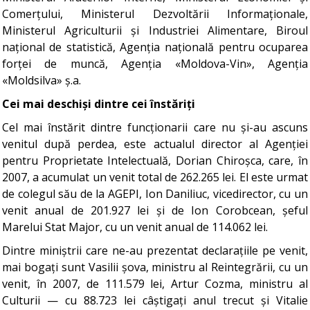
Comerțului, Ministerul Dezvoltării Informaționale,
Ministerul Agriculturii și Industriei Alimentare, Biroul
național de statistică, Agenția națională pentru ocuparea
forței de muncă, Agenția «Moldova-Vin», Agenția
«Moldsilva» ș.a.
Cei mai deschiși dintre cei înstăriți
Cel mai înstărit dintre funcționarii care nu și-au ascuns
venitul după perdea, este actualul director al Agenției
pentru Proprietate Intelectuală, Dorian Chiroșca, care, în
2007, a acumulat un venit total de 262.265 lei. El este urmat
de colegul său de la AGEPI, Ion Daniliuc, vicedirector, cu un
venit anual de 201.927 lei și de Ion Corobcean, șeful
Marelui Stat Major, cu un venit anual de 114.062 lei.
Dintre miniștrii care ne-au prezentat declarațiile pe venit,
mai bogați sunt Vasilii șova, ministru al Reintegrării, cu un
venit, în 2007, de 111.579 lei, Artur Cozma, ministru al
Culturii — cu 88.723 lei câștigați anul trecut și Vitalie