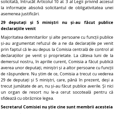
solicitată, întrucât Articolul 10 al. 3 al Legii privind accesul
la informație absolvă solicitantul de obligativitatea unei
asemenea justificări.
29 deputați și 5 miniștri nu și-au făcut publice
declarațiile venit
Majoritatea demnitarilor și alte persoane cu funcții publice
și-au argumentat refuzul de a ne da declarațiile pe venit
prin faptul că le-au depus la Comisia centrală de control al
declarațiilor pe venit și proprietate. La câteva luni de la
demersul nostru, în aprilie curent, Comisia a făcut publică
averea unor deputați, miniștri și a altor persoane cu funcții
de răspundere. Nu știm de ce, Comisia a trecut cu vederea
29 de deputați și 5 miniștri, care, până în prezent, deși a
trecut jumătate de an, nu și-au făcut publice averile. Și nici
un organ de resort nu le-a cerut socoteală pentru că
sfidează cu obrăznice legea.
Secretarul Comisiei nu știe cine sunt membrii acesteia