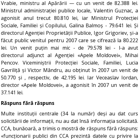
Vrabie, ministru al Apărării — cu un venit de 82.388 lei.
Ministrul administrației publice locale, Valentin Guznac, a
agonisit anul trecut 80.810 lei, iar Ministrul Protecției
Sociale, Familiei și Copilului, Galina Balmoș - 79.641 lei. Și
directorul Agenției Proprietății Publice, Igor Grigoriev, și-a
făcut public venitul pentru 2007 care se cifrează la 80.222
lei. Un venit puțin mai mic - de 79.578 lei - l-a avut
directorul adjunct al Agenției «Apele Moldovei», Mihai
Pencov. Viceminiștrii Protecției Sociale, Familiei, Lucia
Gavriliță și Victor Mândru, au obținut în 2007 un venit de
50.770 și , respectiv, de 42.195 lei. Iar Veceaslav Iordan,
director «Apele Moldovei», a agonisit în 2007 un venit de
37.141 lei.
Răspuns fără răspuns
Multe instituții centrale (34 la număr) deși au dat curs
solicitării de informații, nu au dat însă informația solicitată.
CCA, bunăoară, a trimis o mostră de răspuns fără răspuns:
«funcționarii publici din CCA prezintă datele cu privire la