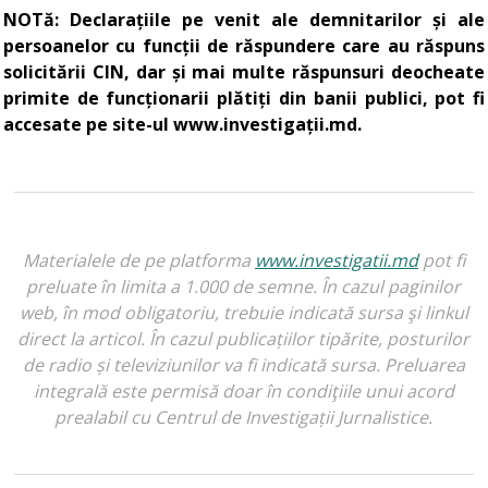
NOTă: Declarațiile pe venit ale demnitarilor și ale
persoanelor cu funcții de răspundere care au răspuns
solicitării CIN, dar și mai multe răspunsuri deocheate
primite de funcționarii plătiți din banii publici, pot fi
accesate pe site-ul www.investigații.md.
Materialele de pe platforma
www.investigatii.md
pot fi
preluate în limita a 1.000 de semne. În cazul paginilor
web, în mod obligatoriu, trebuie indicată sursa şi linkul
direct la articol. În cazul publicațiilor tipărite, posturilor
de radio și televiziunilor va fi indicată sursa. Preluarea
integrală este permisă doar în condiţiile unui acord
prealabil cu Centrul de Investigații Jurnalistice.