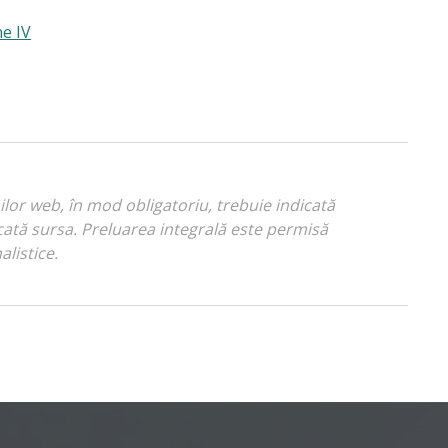
e IV
nilor web, în mod obligatoriu, trebuie indicată
indicată sursa. Preluarea integrală este permisă
alistice.