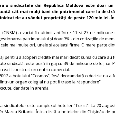
ea-o sindicatele din Republica Moldova este doar un 
oată cât mai mulți bani din patrimoniul care la destrăm
 Sinidcatele au vândut proprietăți de peste 120 mln lei. 
 (CNSM) a variat în ultimii ani între 11 și 27 de milioane 
gestionarea patrimoniului și doar 7% - din cotizațiile de mem
e cele mai multe ori, unele și aceleași firme. O mare parte
gaj pentru a acoperi credite mai mari decât suma cu care au 
etate sindicală, este pusă în gaj cu 39 de milioane de lei, iar
ren va fi construit un centru comercial.
 2007 a hotelului “Cosmos”, însă deocamdată o decizie nu a fos
intr-un organ colegial nu pot fi trase la răspundere”.
oscute, dar date în arendă.
a sindicatelor este complexul hotelier “Turist”. La 20 augus
n Marea Britanie. Într-o listă a hotelelor din Chișinău de p