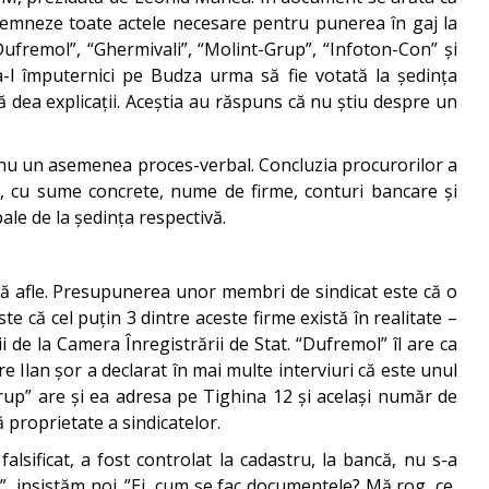
 semneze toate actele necesare pentru punerea în gaj la
Dufremol”, “Ghermivali”, “Molint-Grup”, “Infoton-Con” și
 a-l împuternici pe Budza urma să fie votată la ședința
ă dea explicații. Aceștia au răspuns că nu știu despre un
au nu un asemenea proces-verbal. Concluzia procurorilor a
e, cu sume concrete, nume de firme, conturi bancare și
ale de la ședința respectivă.
să afle. Presupunerea unor membri de sindicat este că o
te că cel puțin 3 dintre aceste firme există în realitate –
i de la Camera Înregistrării de Stat. “Dufremol” îl are ca
 Ilan șor a declarat în mai multe interviuri că este unul
Grup” are și ea adresa pe Tighina 12 și același număr de
ă proprietate a sindicatelor.
lsificat, a fost controlat la cadastru, la bancă, nu s-a
, insistăm noi. ”Ei, cum se fac documentele? Mă rog, ce,