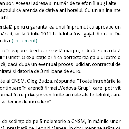
an șor. Aceeasi adresă și număr de telefon îl au și alte
faptului că arenda de câțiva ani hotelul. Cu un an înainte
 ani.
comercială pentru garantarea unui împrumut cu aproape un
ncii, iar la 7 iulie 2011 hotelul a fost gajat din nou. De
ondra.
(Document)
 nu ia în gaj un obiect care costă mai puțin decât suma dată
Turist”. O explicație ar fi că perfectarea gajului către o
 că, dacă după un eventual proces judiciar, contractul de
hitată și datoria de 3 milioane de euro.
inte al CNSM, Oleg Budza, răspunde: ”Toate întrebările la
continuare în arendă firmei „Vedova-Grup”, care, potrivit
ormat în ce privește veniturile actuale ale hotelului, care
surse demne de încredere”.
nte de ședința de pe 5 noiembrie a CNSM, în mâinile unor
NSM, prezidată de Leonid Manea. În document se arăta că