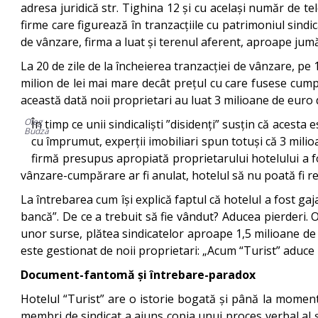
adresa juridică str. Tighina 12 și cu același număr de te
firme care figurează în tranzacțiile cu patrimoniul sindi
de vânzare, firma a luat și terenul aferent, aproape jum
La 20 de zile de la încheierea tranzacției de vânzare, 
milion de lei mai mare decât prețul cu care fusese cumpăr
această dată noii proprietari au luat 3 milioane de eur
Oleg
În timp ce unii sindicaliști ”disidenți” susțin că acesta
Budza
cu împrumut, experții imobiliari spun totuși că 3 milio
firmă presupus apropiată proprietarului hotelului a fo
vânzare-cumpărare ar fi anulat, hotelul să nu poată fi re
La întrebarea cum își explică faptul că hotelul a fost g
bancă”. De ce a trebuit să fie vândut? Aducea pierderi. 
unor surse, plătea sindicatelor aproape 1,5 milioane de le
este gestionat de noii proprietari: „Acum “Turist” aduce p
Document-fantomă și întrebare-paradox
Hotelul “Turist” are o istorie bogată și până la moment
membri de sindicat a ajuns copia unui proces verbal al