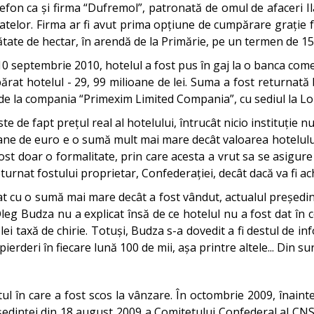
lefon ca și firma “Dufremol”, patronată de omul de afaceri Il
catelor. Firma ar fi avut prima opțiune de cumpărare grație 
ătate de hectar, în arendă de la Primărie, pe un termen de 15
pe 10 septembrie 2010, hotelul a fost pus în gaj la o banca 
at hotelul - 29, 99 milioane de lei. Suma a fost returnată bă
o de la compania “Primexim Limited Compania”, cu sediul la L
 este de fapt prețul real al hotelului, întrucât nicio instituție
ane de euro e o sumă mult mai mare decât valoarea hotelului ”
st doar o formalitate, prin care acesta a vrut sa se asigure
turnat fostului proprietar, Confederației, decât dacă va fi ac
ajat cu o sumă mai mare decât a fost vândut, actualul președ
Oleg Budza nu a explicat însă de ce hotelul nu a fost dat în 
i taxă de chirie. Totuși, Budza s-a dovedit a fi destul de inf
ierderi în fiecare lună 100 de mii, așa printre altele... Din 
ul în care a fost scos la vânzare. În octombrie 2009, înai
 ședinței din 18 august 2009 a Comitetului Confederal al C