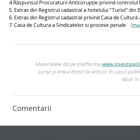
4 Răspunsul Procuraturii Anticorupție privind controlul
5. Extras din Registrul cadastral a hotelului “Turist” din
6. Extras din Registrul cadastral privind Casa de Cultură 
7. Casa de Cultura a Sindicatelor si procese penale
Ima
Materialele de pe platforma
www.investigati
sursa şi linkul direct la articol. În cazul pub
doar în 
Comentarii