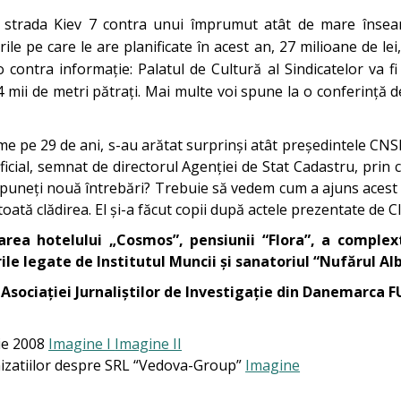
pe strada Kiev 7 contra unui împrumut atât de mare înseam
rile pe care le are planificate în acest an, 27 milioane de
 contra informație: Palatul de Cultură al Sindicatelor va 
 mii de metri pătrați. Mai multe voi spune la o conferință d
rme pe 29 de ani, s-au arătat surprinși atât președintele CN
icial, semnat de directorul Agenției de Stat Cadastru, prin 
 puneți nouă întrebări? Trebuie să vedem cum a ajuns acest
 toată clădirea. El și-a făcut copii după actele prezentate de
rea hotelului „Cosmos”, pensiunii “Flora”, a complext
ile legate de Institutul Muncii și sanatoriul “Nufărul Al
al Asociației Jurnaliștilor de Investigație din Danemarca
rie 2008
Imagine I
Imagine II
ganizatiilor despre SRL “Vedova-Group”
Imagine