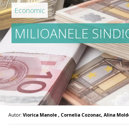
Economic
MILIOANELE SIND
Autor:
Viorica Manole , Cornelia Cozonac, Alina Mol