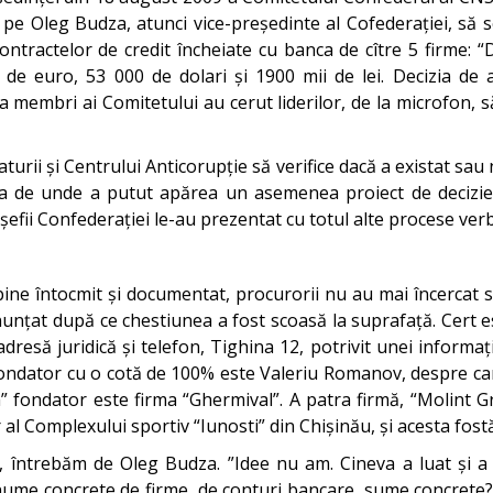
c pe Oleg Budza, atunci vice-președinte al Cofederației, să
ontractelor de credit încheiate cu banca de cître 5 firme: “
 de euro, 53 000 de dolari și 1900 mii de lei. Decizia de
a membri ai Comitetului au cerut liderilor, de la microfon, s
aturii și Centrului Anticorupție să verifice dacă a existat s
rea de unde a putut apărea un asemenea proiect de decizi
șefii Confederației le-au prezentat cu totul alte procese verb
ine întocmit și documentat, procurorii nu au mai încercat 
renunțat după ce chestiunea a fost scoasă la suprafață. Cert es
resă juridică și telefon, Tighina 12, potrivit unei informați
ondator cu o cotă de 100% este Valeriu Romanov, despre care
om” fondator este firma “Ghermival”. A patra firmă, “Molint 
 al Complexului sportiv “Iunosti” din Chișinău, și acesta fost
întrebăm de Oleg Budza. ”Idee nu am. Cineva a luat și a fa
ume concrete de firme, de conturi bancare, sume concrete?”