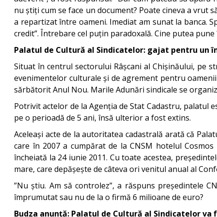
nu știți cum se face un document? Poate cineva a vrut să
a repartizat între oameni. Imediat am sunat la banca. Sp
credit”. Întrebare cel puțin paradoxală. Cine putea pune 
Palatul de Cultură al Sindicatelor: gajat pentru un î
Situat în centrul sectorului Râșcani al Chișinăului, pe st
evenimentelor culturale și de agrement pentru oamenii mu
sărbătorit Anul Nou. Marile Adunări sindicale se organizea
Potrivit actelor de la Agenția de Stat Cadastru, palatul e
pe o perioadă de 5 ani, însă ulterior a fost extins.
Aceleași acte de la autoritatea cadastrală arată că Pala
care în 2007 a cumpărat de la CNSM hotelul Cosmos și
încheiată la 24 iunie 2011. Cu toate acestea, președint
mare, care depășește de câteva ori venitul anual al Con
”Nu știu. Am să controlez”, a răspuns președintele CN
împrumutat sau nu de la o firmă 6 milioane de euro?
Budza anunță: Palatul de Cultură al Sindicatelor va 