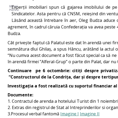
Mihai
Experții imobiliari spun că gajarea imobilului de 
Hâncu
Sindicatelor. Asta pentru că CNSM, reieșind din ventu
Lăsând această întrebare în aer, Oleg Budza aduce o
agrement, în cadrul căruia Confederația va avea peste 4
Budza.
Cât privește faptul că Palatul este dat în arendă unei fi
semnătura dlui Ghilaș, a spus Hâncu, arătând la actul of
“Nu cumva acest document a fost făcut special ca să ne
în arendă firmei ”Alferal-Grup” o parte din Palat, dar nu
Continuare pe 6 octombrie: citiți despre privatiza
“Constructorul de la Condrița, dar și despre tertipur
Investigația a fost realizată cu suportul financiar 
Documente:
1. Contractul de arenda a hotelului Turist din 1 noiemb
2. Extras din registrul de Stat al Intreprinderilor si or
3.Procesul verbal fantomă
Imagine I
Imagine II