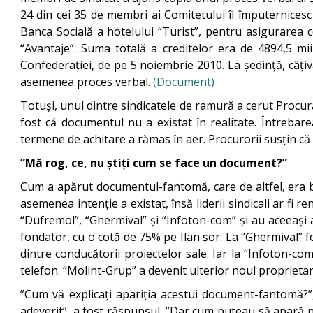
24 din cei 35 de membri ai Comitetului îl împuternices
Banca Socială a hotelului “Turist”, pentru asigurarea c
“Avantaje”. Suma totală a creditelor era de 4894,5 mii
Confederației, de pe 5 noiembrie 2010. La ședință, câțiv
asemenea proces verbal.
(Document)
Totuși, unul dintre sindicatele de ramură a cerut Procur
fost că documentul nu a existat în realitate. Întreba
termene de achitare a rămas în aer. Procurorii susțin că 
”Mă rog, ce, nu știți cum se face un document?”
Cum a apărut documentul-fantomă, care de altfel, era b
asemenea intenție a existat, însă liderii sindicali ar fi 
“Dufremol”, “Ghermival” și “Infoton-com” și au aceeași ad
fondator, cu o cotă de 75% pe Ilan șor. La “Ghermival” f
dintre conducătorii proiectelor sale. Iar la “Infoton-c
telefon. “Molint-Grup” a devenit ulterior noul proprietar
”Cum vă explicați apariția acestui document-fantomă?”, 
adeverit”, a fost răspunsul. ”Dar cum puteau să apară n