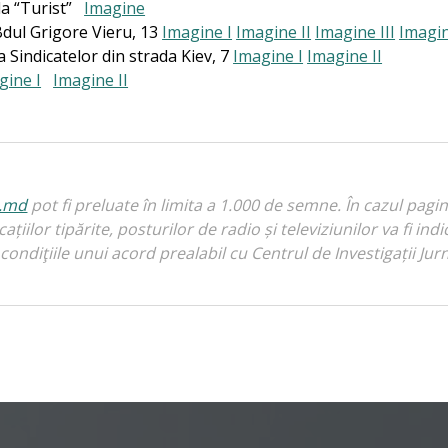
 la “Turist”
Imagine
 Bdul Grigore Vieru, 13
Imagine I
Imagine II
Imagine III
Imagin
a Sindicatelor din strada Kiev, 7
Imagine I
Imagine II
gine I
Imagine II
i.md
pot fi preluate în limita a 1.000 de semne. În cazul pagi
licațiilor tipărite, posturilor de radio și televiziunilor va fi 
condiţiile unui acord prealabil cu Centrul de Investigații Jurn