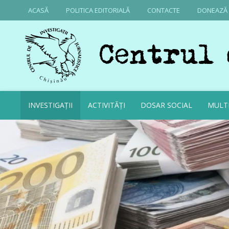
ACASĂ
POLITICA EDITORIALĂ
CONTACTE
DONEAZĂ
INVESTIGAȚII
ACTIVITĂȚI
DOSAR SOCIAL
MULT