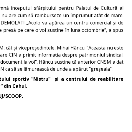
nă începutul sfârșitului pentru Palatul de Cultură al
 lei, nu are cum să ramburseze un împrumut atât de mare.
fi DEMOLAT! „Acolo va apărea un centru comercial și de
e presă pe care o voi susține în luna octombrie”, a spus
SM, cât și vicepreședintele, Mihai Hâncu. ”Aceasta nu este
care CIN a primit informația despre patrimoniul sindical.
 document la voi”. Hâncu susține că anterior CNSM a dat
 CIN ca să se lămurească de unde a apărut ”greșeala”.
ului sportiv “Nistru” și a centrului de reabilitare
b“ din Cahul.
 FUJ/SCOOP.