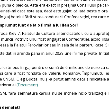
 pună o piedică. Asta era exact în preajma Consiliului pe car
uneți-mi dacă este așa, dacă este gajat, că iată peste o oră
în gaj hotelul fără știrea conducerii Confederației, cea care
mprumut luat de la o firmă a lui Ilan Șor?
rada Kiev 7, Palatul de Cultură al Sindicatelor, cu o suprafaț
ncii. Potrivit unui fost angajat al Confedrației, acolo însă
ză la Palatul Feroviarilor sau în sala de la parterul casei Si
ste dat în arendă până în anul 2029 unei firme private. Inițial
tul este pus în gaj pentru o sumă de 6 milioane de euro cu 
 care a fost fondată de Valeriu Romanov. Împrumutul este,
ele CNSM, Oleg Budza, nu și-a putut aminti dacă sindicatel
federației
(Document)
.
SM, fără semnătura căruia nu se încheie nicio tranzacție 
fi demolat!