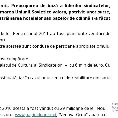
mit. Preocuparea de bază a liderilor sindicatelor,
area Uniunii Sovietice valora, potrivit unor surse,
Înstrăinarea hotelelor sau bazelor de odihnă s-a făcut
de lei. Pentru anul 2011 au fost planificate venituri de
bru.
 dintre acestea sunt conduse de persoane apropiate omului
fost cumpărate.
 Palatul de Cultură al Sindicatelor – cu 6 mln de euro. Cu
t luată, iar în cazul unui centru de reabilitare din satul
Com
hote
t 2010 acesta a fost vândut cu 29 milioane de lei. Noul
“Tur
e saitul
www.paginideaur.md
, “Vedova-Grup” apare cu