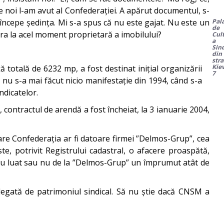
e noi l-am avut al Confederației. A apărut documentul, s-
 începe ședința. Mi s-a spus că nu este gajat. Nu este un
Pal
de
 era la acel moment proprietară a imobilului?
Cul
a
Sin
din
str
Kiev
ă totală de 6232 mp, a fost destinat inițial organizării
7
 nu s-a mai făcut nicio manifestație din 1994, când s-a
ndicatelor.
, contractul de arendă a fost încheiat, la 3 ianuarie 2004,
care Confederația ar fi datoare firmei ”Delmos-Grup”, cea
 potrivit Registrului cadastral, o afacere proaspătă,
e au luat sau nu de la ”Delmos-Grup” un împrumut atât de
legată de patrimoniul sindical. Să nu știe dacă CNSM a