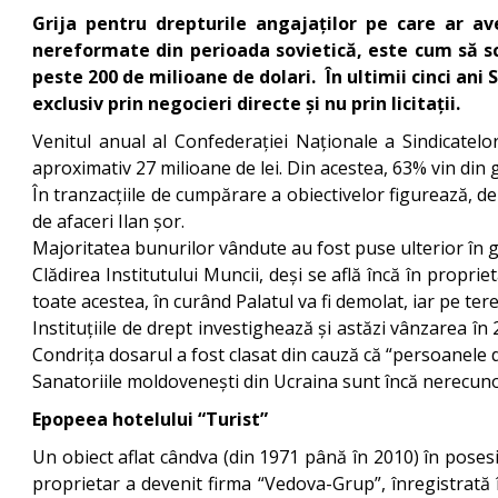
Grija pentru drepturile angajaților pe care ar av
nereformate din perioada sovietică, este cum să sc
peste 200 de milioane de dolari. În ultimii cinci ani
exclusiv prin negocieri directe și nu prin licitații.
Venitul anual al Confederației Naționale a Sindicatelor
aproximativ 27 milioane de lei. Din acestea, 63% vin din 
În tranzacțiile de cumpărare a obiectivelor figurează, d
de afaceri Ilan șor.
Majoritatea bunurilor vândute au fost puse ulterior în 
Clădirea Institutului Muncii, deși se află încă în propri
toate acestea, în curând Palatul va fi demolat, iar pe te
Instituțiile de drept investighează și astăzi vânzarea în
Condrița dosarul a fost clasat din cauză că “persoanele d
Sanatoriile moldovenești din Ucraina sunt încă nerecun
Epopeea hotelului “Turist”
Un obiect aflat cândva (din 1971 până în 2010) în posesi
proprietar a devenit firma “Vedova-Grup”, înregistrată î