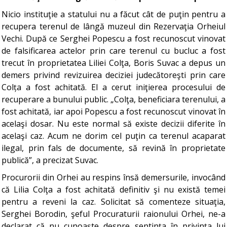
Nicio instituţie a statului nu a făcut cât de puţin pentru a
recupera terenul de lângă muzeul din Rezervaţia Orheiul
Vechi. După ce Serghei Popescu a fost recunoscut vinovat
de falsificarea actelor prin care terenul cu bucluc a fost
trecut în proprietatea Liliei Colţa, Boris Suvac a depus un
demers privind revizuirea deciziei judecătoreşti prin care
Colța a fost achitată. El a cerut iniţierea procesului de
recuperare a bunului public. „Colţa, beneficiara terenului, a
fost achitată, iar apoi Popescu a fost recunoscut vinovat în
acelaşi dosar. Nu este normal să existe decizii diferite în
acelaşi caz. Acum ne dorim cel puţin ca terenul acaparat
ilegal, prin fals de documente, să revină în proprietate
publică”, a precizat Suvac.
Procurorii din Orhei au respins însă demersurile, invocând
că Lilia Colţa a fost achitată definitiv şi nu există temei
pentru a reveni la caz. Solicitat să comenteze situaţia,
Serghei Borodin, şeful Procuraturii raionului Orhei, ne-a
declarat că nu cunoaşte despre sentinţa în privinţa lui