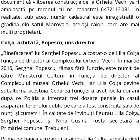
document că viitoarea construcţie de la Orheiul Vechi va fi
amplasată pe terenul cu nr. cadastral 6472113.081. În
realitate, sub acest număr cadastral este înregistrată o
grădină din satul Morovaia, acelaşi raion, care are mai
mulţi proprietari.
Colţa, achitată, Popescu, uns director
„Binefacerea” lui Serghei Popescu a costat-o pe Lilia Colţa
funcţia de director al Complexului Orheiul Vechi. În martie
2016, Serghei Popescu, rămas fără funcţie, este numit de
către Ministerul Culturii în funcţia de director al
Complexului muzeal Orheiul Vechi, iar Lilia Colţa devine
subalterna acestuia. Cedarea funcţiei a avut loc la doi ani
după ce Poliţia a intentat trei dosare penale în cazul
acaparării terenului public pe care a fost construită sala de
nunţi şi cumetrii. În calitate de învinuiţi figurau Lilia Colţa,
Serghei Popescu şi Nina Gusina, fosta secretară a
Primăriei comunei Trebujeni.
Prima pe banca acuzaţilor a ajuns Lilia Colţa, aceasta fiind