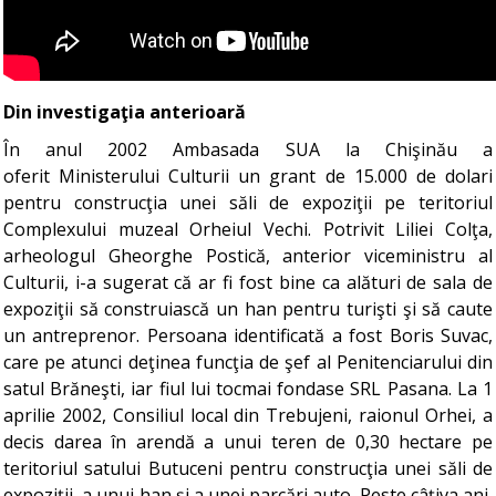
Din investigaţia anterioară
În anul 2002 Ambasada SUA la Chişinău a
oferit Ministerului Culturii un grant de 15.000 de dolari
pentru construcţia unei săli de expoziţii pe teritoriul
Complexului muzeal Orheiul Vechi. Potrivit Liliei Colţa,
arheologul Gheorghe Postică, anterior viceministru al
Culturii, i-a sugerat că ar fi fost bine ca alături de sala de
expoziţii să construiască un han pentru turişti şi să caute
un antreprenor. Persoana identificată a fost Boris Suvac,
care pe atunci deţinea funcţia de şef al Penitenciarului din
satul Brăneşti, iar fiul lui tocmai fondase SRL Pasana. La 1
aprilie 2002, Consiliul local din Trebujeni, raionul Orhei, a
decis darea în arendă a unui teren de 0,30 hectare pe
teritoriul satului Butuceni pentru construcţia unei săli de
expoziţii, a unui han şi a unei parcări auto. Peste câţiva ani,