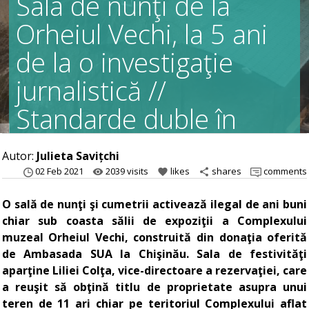
Sala de nunţi de la
Orheiul Vechi, la 5 ani
de la o investigaţie
jurnalistică //
Standarde duble în
justiţie şi scheme
Autor:
Julieta Savițchi
perfecționate
02 Feb 2021
2039 visits
likes
shares
comments
remove_red_eye
favorite
share
O sală de nunţi şi cumetrii activează ilegal de ani buni
chiar sub coasta sălii de expoziţii a Complexului
muzeal Orheiul Vechi, construită din donaţia oferită
de Ambasada SUA la Chişinău. Sala de festivităţi
aparţine Liliei Colţa, vice-directoare a rezervaţiei, care
a reuşit să obţină titlu de proprietate asupra unui
teren de 11 ari chiar pe teritoriul Complexului aflat