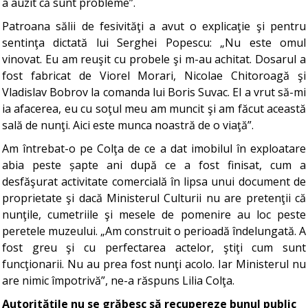
a auzit că sunt probleme”.
Patroana sălii de fesivităţi a avut o explicaţie şi pentru
sentinţa dictată lui Serghei Popescu: „Nu este omul
vinovat. Eu am reuşit cu probele şi m-au achitat. Dosarul a
fost fabricat de Viorel Morari, Nicolae Chitoroagă şi
Vladislav Bobrov la comanda lui Boris Suvac. El a vrut să-mi
ia afacerea, eu cu soţul meu am muncit şi am făcut această
sală de nunţi. Aici este munca noastră de o viaţă”.
Am întrebat-o pe Colţa de ce a dat imobilul în exploatare
abia peste șapte ani după ce a fost finisat, cum a
desfăşurat activitate comercială în lipsa unui document de
proprietate şi dacă Ministerul Culturii nu are pretenţii că
nunţile, cumetriile şi mesele de pomenire au loc peste
peretele muzeului. „Am construit o perioadă îndelungată. A
fost greu şi cu perfectarea actelor, ştiţi cum sunt
funcţionarii. Nu au prea fost nunţi acolo. Iar Ministerul nu
are nimic împotrivă”, ne-a răspuns Lilia Colţa.
Autorităţile nu se grăbesc să recupereze bunul public