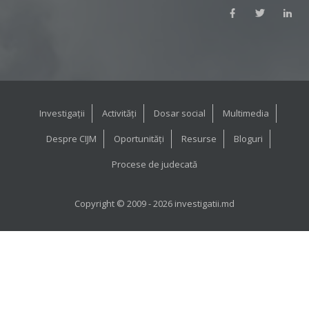
Investigații
Activități
Dosar social
Multimedia
Despre CIJM
Oportunități
Resurse
Bloguri
Procese de judecată
Copyright © 2009 - 2026 investigatii.md