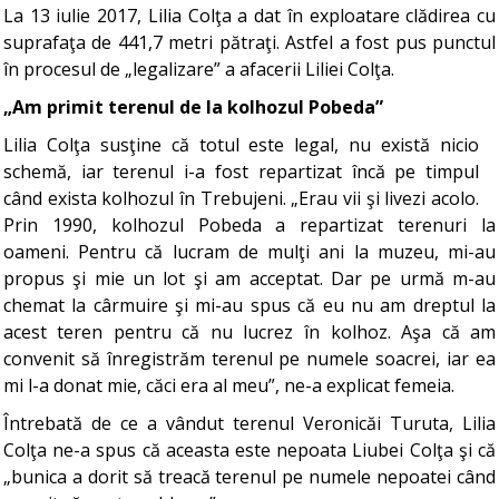
La 13 iulie 2017, Lilia Colţa a dat în exploatare clădirea cu
suprafaţa de 441,7 metri pătraţi. Astfel a fost pus punctul
în procesul de „legalizare” a afacerii Liliei Colţa.
„Am primit terenul de la kolhozul Pobeda”
Lilia Colţa susţine că totul este legal, nu există nicio
schemă, iar terenul i-a fost repartizat încă pe timpul
când exista kolhozul în Trebujeni. „Erau vii şi livezi acolo.
Prin 1990, kolhozul Pobeda a repartizat terenuri la
oameni. Pentru că lucram de mulţi ani la muzeu, mi-au
propus şi mie un lot şi am acceptat. Dar pe urmă m-au
chemat la cârmuire şi mi-au spus că eu nu am dreptul la
acest teren pentru că nu lucrez în kolhoz. Aşa că am
convenit să înregistrăm terenul pe numele soacrei, iar ea
mi l-a donat mie, căci era al meu”, ne-a explicat femeia.
Întrebată de ce a vândut terenul Veronicăi Turuta, Lilia
Colţa ne-a spus că aceasta este nepoata Liubei Colţa şi că
„bunica a dorit să treacă terenul pe numele nepoatei când