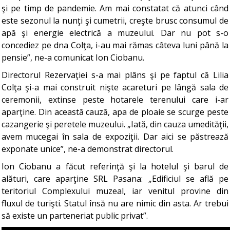
şi pe timp de pandemie. Am mai constatat că atunci când
este sezonul la nunţi şi cumetrii, creşte brusc consumul de
apă şi energie electrică a muzeului. Dar nu pot s-o
concediez pe dna Colţa, i-au mai rămas câteva luni până la
pensie”, ne-a comunicat Ion Ciobanu.
Directorul Rezervaţiei s-a mai plâns şi pe faptul că Lilia
Colţa şi-a mai construit nişte acareturi pe lângă sala de
ceremonii, extinse peste hotarele terenului care i-ar
aparţine. Din această cauză, apa de ploaie se scurge peste
cazangerie şi peretele muzeului. „Iată, din cauza umedităţii,
avem mucegai în sala de expoziţii. Dar aici se păstrează
exponate unice”, ne-a demonstrat directorul.
Ion Ciobanu a făcut referinţă şi la hotelul şi barul de
alături, care aparţine SRL Pasana: „Edificiul se află pe
teritoriul Complexului muzeal, iar venitul provine din
fluxul de turişti. Statul însă nu are nimic din asta. Ar trebui
să existe un parteneriat public privat”.