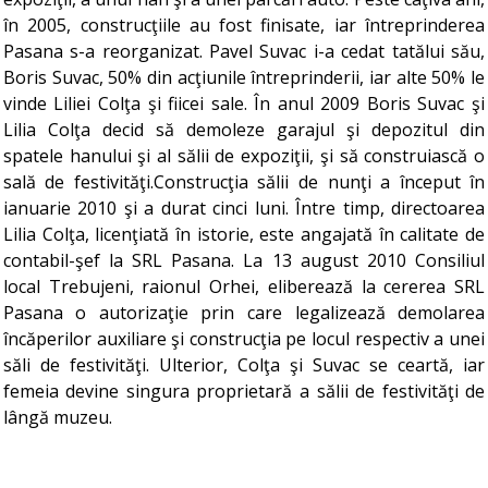
în 2005, construcţiile au fost finisate, iar întreprinderea
Pasana s-a reorganizat. Pavel Suvac i-a cedat tatălui său,
Boris Suvac, 50% din acţiunile întreprinderii, iar alte 50% le
vinde Liliei Colţa şi fiicei sale. În anul 2009 Boris Suvac şi
Lilia Colţa decid să demoleze garajul şi depozitul din
spatele hanului şi al sălii de expoziţii, şi să construiască o
sală de festivităţi.Construcţia sălii de nunţi a început în
ianuarie 2010 şi a durat cinci luni. Între timp, directoarea
Lilia Colţa, licenţiată în istorie, este angajată în calitate de
contabil-şef la SRL Pasana. La 13 august 2010 Consiliul
local Trebujeni, raionul Orhei, eliberează la cererea SRL
Pasana o autorizaţie prin care legalizează demolarea
încăperilor auxiliare şi construcţia pe locul respectiv a unei
săli de festivităţi. Ulterior, Colţa şi Suvac se ceartă, iar
femeia devine singura proprietară a sălii de festivităţi de
lângă muzeu.