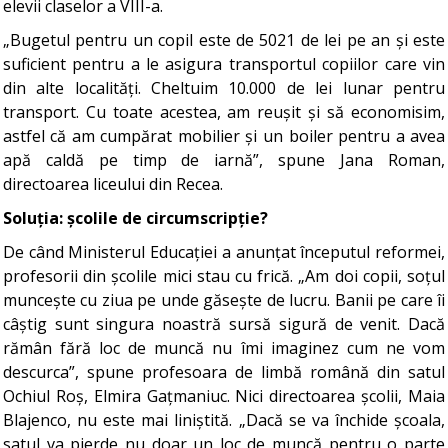
elevii claselor a VIII-a.
„Bugetul pentru un copil este de 5021 de lei pe an și este
suficient pentru a le asigura transportul copiilor care vin
din alte localități. Cheltuim 10.000 de lei lunar pentru
transport. Cu toate acestea, am reușit și să economisim,
astfel că am cumpărat mobilier și un boiler pentru a avea
apă caldă pe timp de iarnă”, spune Jana Roman,
directoarea liceului din Recea.
Soluția: școlile de circumscripție?
De când Ministerul Educației a anunțat începutul reformei,
profesorii din școlile mici stau cu frică. „Am doi copii, soțul
muncește cu ziua pe unde găsește de lucru. Banii pe care îi
câștig sunt singura noastră sursă sigură de venit. Dacă
rămân fără loc de muncă nu îmi imaginez cum ne vom
descurca”, spune profesoara de limbă română din satul
Ochiul Roș, Elmira Gațmaniuc. Nici directoarea școlii, Maia
Blajenco, nu este mai liniștită. „Dacă se va închide școala,
satul va pierde nu doar un loc de muncă pentru o parte