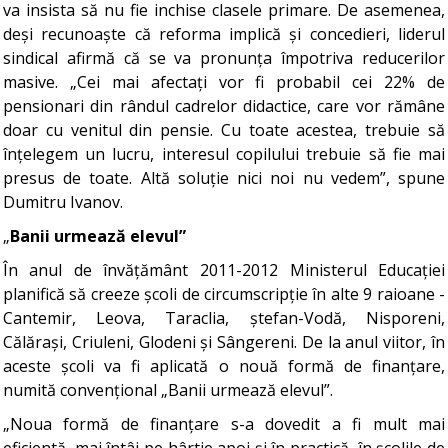
va insista să nu fie inchise clasele primare. De asemenea,
deși recunoaște că reforma implică și concedieri, liderul
sindical afirmă că se va pronunța împotriva reducerilor
masive. „Cei mai afectați vor fi probabil cei 22% de
pensionari din rândul cadrelor didactice, care vor rămâne
doar cu venitul din pensie. Cu toate acestea, trebuie să
înțelegem un lucru, interesul copilului trebuie să fie mai
presus de toate. Altă soluție nici noi nu vedem”, spune
Dumitru Ivanov.
„
Banii urmează elevul”
În anul de învățământ 2011-2012 Ministerul Educației
planifică să creeze școli de circumscripție în alte 9 raioane -
Cantemir, Leova, Taraclia, ștefan-Vodă, Nisporeni,
Călărași, Criuleni, Glodeni și Sângereni. De la anul viitor, în
aceste școli va fi aplicată o nouă formă de finanțare,
numită convențional „Banii urmează elevul”.
„Noua formă de finanțare s-a dovedit a fi mult mai