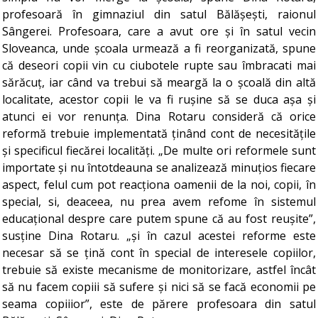
profesoară în gimnaziul din satul Bălășești, raionul
Sângerei. Profesoara, care a avut ore și în satul vecin
Sloveanca, unde școala urmează a fi reorganizată, spune
că deseori copii vin cu ciubotele rupte sau îmbracati mai
sărăcuț, iar când va trebui să meargă la o școală din altă
localitate, acestor copii le va fi rușine să se duca așa și
atunci ei vor renunța. Dina Rotaru consideră că orice
reformă trebuie implementată ținând cont de necesitățile
și specificul fiecărei localități. „De multe ori reformele sunt
importate și nu întotdeauna se analizează minuțios fiecare
aspect, felul cum pot reacționa oamenii de la noi, copii, în
special, si, deaceea, nu prea avem refome în sistemul
educațional despre care putem spune că au fost reușite”,
susține Dina Rotaru. „și în cazul acestei reforme este
necesar să se țină cont în special de interesele copiilor,
trebuie să existe mecanisme de monitorizare, astfel încât
să nu facem copiii să sufere și nici să se facă economii pe
seama copiiior”, este de părere profesoara din satul