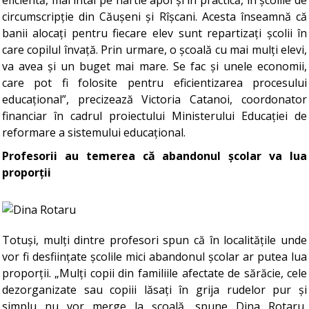
eficientă, mai întâi pe hârtie apoi și în practică, în școlile de
circumscripție din Căușeni și Rîșcani. Acesta înseamnă că
banii alocați pentru fiecare elev sunt repartizați școlii în
care copilul învață. Prin urmare, o școală cu mai mulți elevi,
va avea și un buget mai mare. Se fac și unele economii,
care pot fi folosite pentru eficientizarea procesului
educațional”, precizează Victoria Catanoi, coordonator
financiar în cadrul proiectului Ministerului Educației de
reformare a sistemului educațional.
Profesorii au temerea că abandonul școlar va lua
proporții
Totuși, mulți dintre profesori spun că în localitățile unde
vor fi desființate școlile mici abandonul școlar ar putea lua
proporții. „Mulți copii din familiile afectate de sărăcie, cele
dezorganizate sau copiii lăsați în grija rudelor pur și
simplu nu vor merge la școală, spune Dina Rotaru,