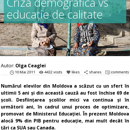
Criza demografică vs
educație de calitate
http://www.publika.md/
Autor:
Olga Ceaglei
10 Mai 2011
4432 visits
likes
shares
comments
remove_red_eye
favorite
share
Numărul elevilor din Moldova a scăzut cu un sfert în
ultimii 5 ani și din această cauză au fost închise 69 de
școli. Desființarea școlilor mici va continua și în
următorii ani, în cadrul unui proces de optimizare,
promovat de Ministerul Educației. În prezent Moldova
alocă 9% din PIB pentru educație, mai mult decât în
țări ca SUA sau Canada.