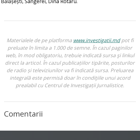
Bălășești, Sângerei, Dina Rotaru.
Materialele de pe platforma
www.investigatii.md
pot fi
preluate în limita a 1.000 de semne. În cazul paginilor
web, în mod obligatoriu, trebuie indicată sursa şi linkul
direct la articol. În cazul publicațiilor tipărite, posturilor
de radio și televiziunilor va fi indicată sursa. Preluarea
integrală este permisă doar în condiţiile unui acord
prealabil cu Centrul de Investigații Jurnalistice.
Comentarii