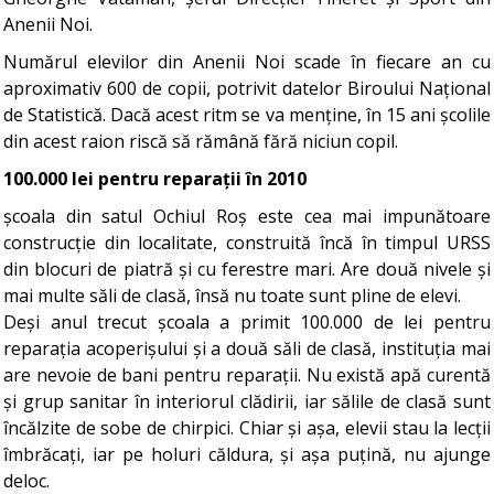
Anenii Noi.
Numărul elevilor din Anenii Noi scade în fiecare an cu
aproximativ 600 de copii, potrivit datelor Biroului Național
de Statistică. Dacă acest ritm se va menține, în 15 ani școlile
din acest raion riscă să rămână fără niciun copil.
100.000 lei pentru reparații în 2010
școala din satul Ochiul Roș este cea mai impunătoare
construcție din localitate, construită încă în timpul URSS
din blocuri de piatră și cu ferestre mari. Are două nivele și
mai multe săli de clasă, însă nu toate sunt pline de elevi.
Deși anul trecut școala a primit 100.000 de lei pentru
reparația acoperișului și a două săli de clasă, instituția mai
are nevoie de bani pentru reparații. Nu există apă curentă
și grup sanitar în interiorul clădirii, iar sălile de clasă sunt
încălzite de sobe de chirpici. Chiar și așa, elevii stau la lecții
îmbrăcați, iar pe holuri căldura, și așa puțină, nu ajunge
deloc.