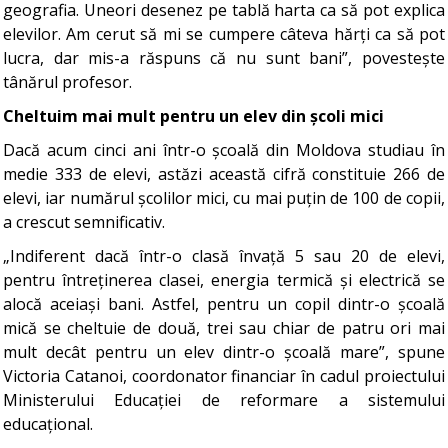
geografia. Uneori desenez pe tablă harta ca să pot explica
elevilor. Am cerut să mi se cumpere câteva hărți ca să pot
lucra, dar mis-a răspuns că nu sunt bani”, povestește
tânărul profesor.
Cheltuim mai mult pentru un elev din școli mici
Dacă acum cinci ani într-o școală din Moldova studiau în
medie 333 de elevi, astăzi această cifră constituie 266 de
elevi, iar numărul școlilor mici, cu mai puțin de 100 de copii,
a crescut semnificativ.
„Indiferent dacă într-o clasă învață 5 sau 20 de elevi,
pentru întreținerea clasei, energia termică și electrică se
alocă aceiași bani. Astfel, pentru un copil dintr-o școală
mică se cheltuie de două, trei sau chiar de patru ori mai
mult decât pentru un elev dintr-o școală mare”, spune
Victoria Catanoi, coordonator financiar în cadul proiectului
Ministerului Educației de reformare a sistemului
educațional.