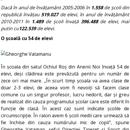
Dacă în anul de învățamânt 2005-2006 în
1.558
de școli din
republică învățau
519.027
de elevi, în anul de învățământ
2010-2011 în
1.489
de școli învață
396.488
de elevi, mai
putin cu
122.539
de elevi.
O școală cu 54 de elevi
În școala din satul Ochiul Roș din Anenii Noi învață 54 de
elevi, deși clădirea este prevăzută pentru un număr de
zece ori mai mare. „În scurt timp școala va avea clase de
doar 2-3 elevi, de aceea vom fi nevoiți să facem clase
comune cu un singur profesor, lucru nedorit, dar și greu
de realizat din cauza programului școlar care este diferit în
funcție de clasă. În acest caz sunt indicate școlile de
circumscripție. În raion avem 6 școli medii care urmează să
fie închise din cauza numărului mic de copii”, spune
Gheorghe Vataman, șeful Direcției Tineret și Sport din