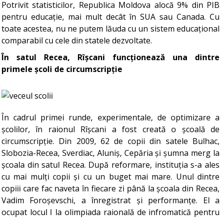
Potrivit statisticilor, Republica Moldova alocă 9% din PIB
pentru educație, mai mult decât în SUA sau Canada. Cu
toate acestea, nu ne putem lăuda cu un sistem educațional
comparabil cu cele din statele dezvoltate.
În satul Recea, Rîșcani funcționează una dintre
primele școli de circumscripție
În cadrul primei runde, experimentale, de optimizare a
școlilor, în raionul Rîșcani a fost creată o școală de
circumscripție. Din 2009, 62 de copii din satele Bulhac,
Slobozia-Recea, Sverdiac, Aluniș, Cepăria și șumna merg la
școala din satul Recea. După reformare, instituția s-a ales
cu mai mulți copii și cu un buget mai mare. Unul dintre
copiii care fac naveta în fiecare zi până la școala din Recea,
Vadim Foroșevschi, a înregistrat și performanțe. El a
ocupat locul I la olimpiada raională de infromatică pentru