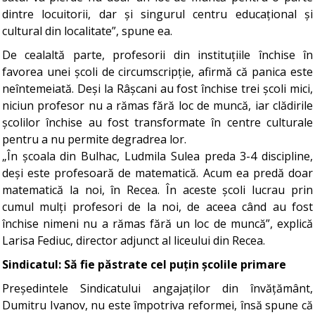
dintre locuitorii, dar și singurul centru educațional și
cultural din localitate”, spune ea.
De cealaltă parte, profesorii din instituțiile închise în
favorea unei școli de circumscripție, afirmă că panica este
neîntemeiată. Deși la Râșcani au fost închise trei școli mici,
niciun profesor nu a rămas fără loc de muncă, iar clădirile
școlilor închise au fost transformate în centre culturale
pentru a nu permite degradrea lor.
„În școala din Bulhac, Ludmila Sulea preda 3-4 discipline,
deși este profesoară de matematică. Acum ea predă doar
matematică la noi, în Recea. În aceste școli lucrau prin
cumul mulți profesori de la noi, de aceea când au fost
închise nimeni nu a rămas fără un loc de muncă”, explică
Larisa Fediuc, director adjunct al liceului din Recea.
Sindicatul: Să fie păstrate cel puțin școlile primare
Președintele Sindicatului angajaților din învățământ,
Dumitru Ivanov, nu este împotriva reformei, însă spune că