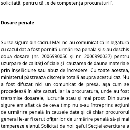
solicitată, pentru că „e de competenţa procuraturii”.
Dosare penale
Surse sigure din cadrul MAI ne-au comunicat că în legătură
cu cazul dat a fost pornită urmărirea penală şi s-au deschis
două dosare (nr. 2006990056 şi nr. 2006990037) pentru
uzurpare de calităţi oficiale şi cauzarea de daune materiale
prin înşelăciune sau abuz de încredere. Cu toate acestea,
ministerul păstrează discreţie totală asupra acestui caz. Nu
a fost difuzat nici un comunicat de presă, aşa cum se
procedează în alte cazuri. Iar la procuratura, unde au fost
transmise dosarele, lucrurile stau şi mai prost. Din surse
sigure am aflat că de ceva timp nu s-au întreprins acţiuni
de urmărire penală în cauzele date şi că chiar procurorul
general le-ar fi cerut ofiţerilor de urmărire penală să-şi mai
tempereze elanul. Solicitat de noi, şeful Secţiei exercitare a