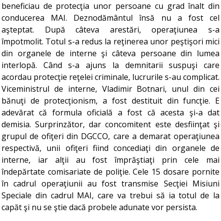
beneficiau de protecţia unor persoane cu grad înalt din
conducerea MAI. Deznodământul însă nu a fost cel
aşteptat. După câteva arestări, operaţiunea s-a
împotmolit. Totul s-a redus la reţinerea unor peştişori mici
din organele de interne şi câteva persoane din lumea
interlopă. Când s-a ajuns la demnitarii suspuşi care
acordau protecţie reţelei criminale, lucrurile s-au complicat.
Viceministrul de interne, Vladimir Botnari, unul din cei
bănuţi de protecţionism, a fost destituit din funcţie. E
adevărat că formula oficială a fost că acesta şi-a dat
demisia. Surprinzător, dar concomitent este desfiinţat şi
grupul de ofiţeri din DGCCO, care a demarat operaţiunea
respectivă, unii ofiţeri fiind concediaţi din organele de
interne, iar alţii au fost împrăştiaţi prin cele mai
îndepărtate comisariate de poliţie. Cele 15 dosare pornite
în cadrul operaţiunii au fost transmise Secţiei Misiuni
Speciale din cadrul MAI, care va trebui să ia totul de la
capăt şi nu se ştie dacă probele adunate vor persista.