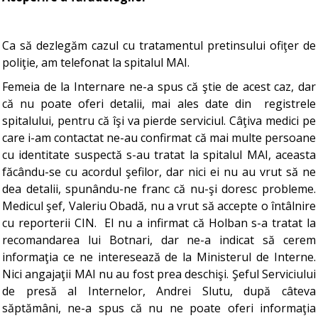
Ca să dezlegăm cazul cu tratamentul pretinsului ofiţer de
poliţie, am telefonat la spitalul MAI.
Femeia de la Internare ne-a spus că ştie de acest caz, dar
că nu poate oferi detalii, mai ales date din registrele
spitalului, pentru că îşi va pierde serviciul. Câţiva medici pe
care i-am contactat ne-au confirmat că mai multe persoane
cu identitate suspectă s-au tratat la spitalul MAI, aceasta
făcându-se cu acordul şefilor, dar nici ei nu au vrut să ne
dea detalii, spunându-ne franc că nu-şi doresc probleme.
Medicul şef, Valeriu Obadă, nu a vrut să accepte o întâlnire
cu reporterii CIN. El nu a infirmat că Holban s-a tratat la
recomandarea lui Botnari, dar ne-a indicat să cerem
informaţia ce ne interesează de la Ministerul de Interne.
Nici angajaţii MAI nu au fost prea deschişi. Şeful Serviciului
de presă al Internelor, Andrei Slutu, după câteva
săptămâni, ne-a spus că nu ne poate oferi informaţia