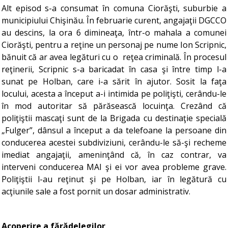
Alt episod s-a consumat în comuna Ciorăşti, suburbie a
municipiului Chişinău. În februarie curent, angajaţii DGCCO
au descins, la ora 6 dimineaţa, într-o mahala a comunei
Ciorăşti, pentru a reţine un personaj pe nume Ion Scripnic,
bănuit că ar avea legături cu o reţea criminală. În procesul
reţinerii, Scripnic s-a baricadat în casa şi între timp l-a
sunat pe Holban, care i-a sărit în ajutor. Sosit la faţa
locului, acesta a început a-i intimida pe poliţişti, cerându-le
în mod autoritar să părăsească locuinţa. Crezând că
poliţiştii mascaţi sunt de la Brigada cu destinaţie specială
„Fulger”, dânsul a început a da telefoane la persoane din
conducerea acestei subdiviziuni, cerându-le să-şi recheme
imediat angajaţii, ameninţând că, în caz contrar, va
interveni conducerea MAI şi ei vor avea probleme grave.
Poliţiştii l-au reţinut şi pe Holban, iar în legătură cu
acţiunile sale a fost pornit un dosar administrativ.
Acoperire a fărădelegilor