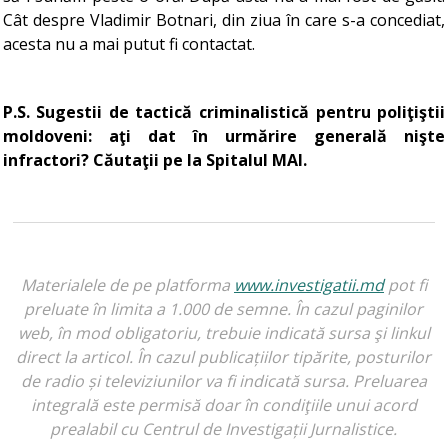
Cât despre Vladimir Botnari, din ziua în care s-a concediat,
acesta nu a mai putut fi contactat.
P.S. Sugestii de tactică criminalistică pentru poliţiştii
moldoveni: aţi dat în urmărire generală nişte
infractori? Căutaţii pe la Spitalul MAI.
Materialele de pe platforma
www.investigatii.md
pot fi
preluate în limita a 1.000 de semne. În cazul paginilor
web, în mod obligatoriu, trebuie indicată sursa şi linkul
direct la articol. În cazul publicațiilor tipărite, posturilor
de radio și televiziunilor va fi indicată sursa. Preluarea
integrală este permisă doar în condiţiile unui acord
prealabil cu Centrul de Investigații Jurnalistice.