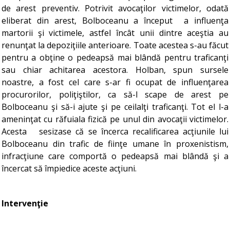
de arest preventiv. Potrivit avocaţilor victimelor, odată
eliberat din arest, Bolboceanu a început a influenţa
martorii şi victimele, astfel încât unii dintre aceştia au
renunţat la depoziţiile anterioare. Toate acestea s-au făcut
pentru a obţine o pedeapsă mai blândă pentru traficanţi
sau chiar achitarea acestora. Holban, spun sursele
noastre, a fost cel care s-ar fi ocupat de influenţarea
procurorilor, poliţiştilor, ca să-l scape de arest pe
Bolboceanu şi să-i ajute şi pe ceilalţi traficanţi. Tot el l-a
ameninţat cu răfuiala fizică pe unul din avocaţii victimelor.
Acesta sesizase că se încerca recalificarea acţiunile lui
Bolboceanu din trafic de fiinţe umane în proxenistism,
infracţiune care comportă o pedeapsă mai blândă şi a
încercat să împiedice aceste acţiuni.
Intervenţie