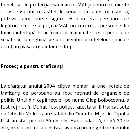
beneficiat de protecţia mai marilor MAI şi pentru ce merite
a fost răsplătit cu astfel de servicii. Grav de tot este că,
potrivit unor surse sigure, Holban era persoana de
legătură dintre suspuşi ai MAI, procurori şi …persoane din
lumea interlopă. El ar fi mediat mai multe cazuri pentru a-i
scoate de la neghină pe unii membri ai reţelelor criminale
căzuţi în plasa organelor de drept.
Protecţie pentru traficanţi
La sfârşitul anului 2004, câţiva membri ai unei reţele de
traficanţi de persoane au fost reţinuţi de organele de
poliţie. Unul din capii reţelei, pe nume Oleg Bolboceanu, a
fost reţinut în Dubai. Fost poliţist, acesta ar fi traficat sute
de fete din Moldova în statele din Orientul Mijlociu. Tipul a
fost arestat pentru 30 de zile. Este ciudat că, după 30 de
zile, procurorii nu au insistat asupra prelungirii termenului