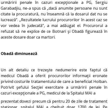
urmăririi penale în cazuri excepţionale a PG, Sergiu
Garabadjiu, ne-a spus că „dacă anumite persoane nu sunt
citate la procuratură, nu înseamnă că la dosarul dat nu se
lucrează”. „Rezultatele lucrului procurorilor în acest caz se
vor vedea în judecată”, a mai adăugat el. Procurorul a
refuzat să ne explice de ce Botnari şi Obadă figurează în
aceste dosare doar ca martori.
Obadă diminuează
Un alt detaliu ce trezeşte nedumerire este faptul că
medicul Obadă a oferit procurorilor informaţii eronate
privind costurile tratamentului de care a beneficiat Holban.
Potrivit şefului Secţiei exercitare a urmăririi penale în
cazuri excepţionale a PG, medicul de la Spitalul MAI a
prezentat dovezi precum că pentru 20 de zile de tratament
staţionar, spitalul MAI a cheltuit doar 1700 de lei. Pe