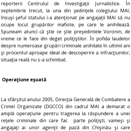
reporterii Centrului de Investigaţii Jurnalistice. În
septembrie trecut, la una din şedinţele colegiului MAI,
însuşi şeful statului i-a atenţionat pe angajaţii MAI să nu
ocupe locul grupărilor mafiote, pe care le anihilează.
Spuneam atunci că ştie ce ştie preşedintele Voronin, de
vreme ce le face din deget poliţiştilor. În pofida laudelor
despre numeroase grupări criminale anihilate în ultimii ani
şi procentul aproape ideal de descoperire a infracţiunilor,
situaţia reală nu s-a schimbat.
Operaţiune eşuată
La sfârşitul anului 2005, Direcţia Generală de Combatere a
Crimei Organizate (DGCCO) din cadrul MAI a demarat o
amplă operaţiune pentru tragerea la răspundere a unei
reţele criminale din care fac parte poliţişti, vameşi şi
angajaţi ai unor agenţii de pază din Chişinău şi care