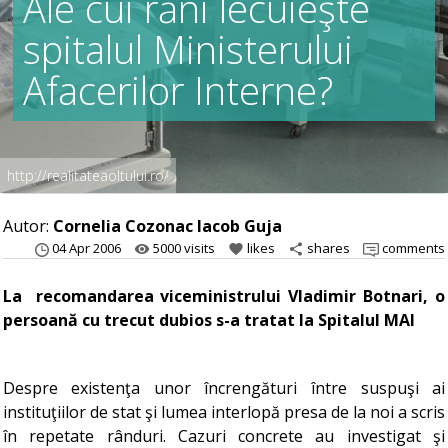
Ale cui răni lecuieşte
spitalul Ministerului
Afacerilor Interne?
http://realitateaoltului.ro/
Autor:
Cornelia Cozonac Iacob Guja
04 Apr 2006
5000 visits
likes
shares
comments
remove_red_eye
favorite
share
La recomandarea viceministrului Vladimir Botnari, o
persoană cu trecut dubios s-a tratat la Spitalul MAI
Despre existenţa unor încrengături între suspuşi ai
instituţiilor de stat şi lumea interlopă presa de la noi a scris
în repetate rânduri. Cazuri concrete au investigat şi