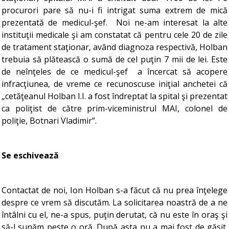
procurori pare să nu-i fi intrigat suma extrem de mică
prezentată de medicul-şef. Noi ne-am interesat la alte
instituţii medicale şi am constatat că pentru cele 20 de zile
de tratament staţionar, având diagnoza respectivă, Holban
trebuia să plătească o sumă de cel puţin 7 mii de lei. Este
de neînţeles de ce medicul-şef a încercat să acopere
infracţiunea, de vreme ce recunoscuse iniţial anchetei că
„cetăţeanul Holban I.I. a fost îndreptat la spital şi prezentat
ca poliţist de către prim-viceministrul MAI, colonel de
poliţie, Botnari Vladimir”.
Se eschivează
Contactat de noi, Ion Holban s-a făcut că nu prea înţelege
despre ce vrem să discutăm. La solicitarea noastră de a ne
întâlni cu el, ne-a spus, puţin derutat, că nu este în oraş şi
să-l sunăm peste o oră. După asta nu a mai fost de găsit.