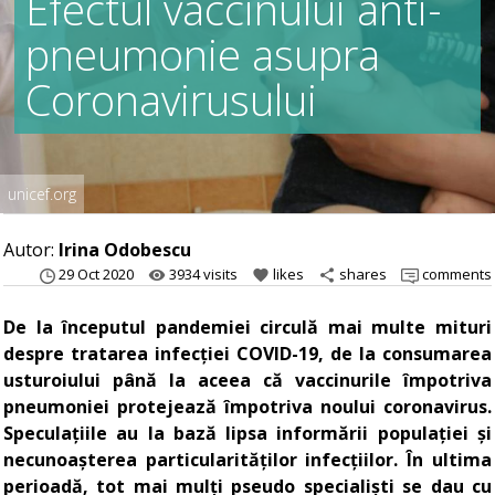
Efectul vaccinului anti-
pneumonie asupra
Coronavirusului
unicef.org
Autor:
Irina Odobescu
29 Oct 2020
3934 visits
likes
shares
comments
remove_red_eye
favorite
share
De la începutul pandemiei circulă mai multe mituri
despre tratarea infecției COVID-19, de la consumarea
usturoiului până la aceea că vaccinurile împotriva
pneumoniei protejează împotriva noului coronavirus.
Speculațiile au la bază lipsa informării populației și
necunoașterea particularităților infecțiilor. În ultima
perioadă, tot mai mulți pseudo specialiști se dau cu