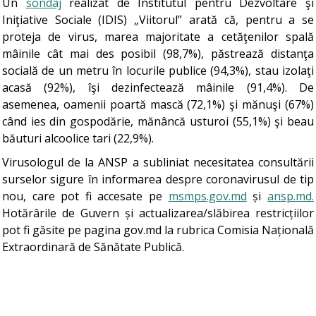
Un
sondaj
realizat de Institutul pentru Dezvoltare şi
Iniţiative Sociale (IDIS) „Viitorul” arată că, pentru a se
proteja de virus, marea majoritate a cetăţenilor spală
mâinile cât mai des posibil (98,7%), păstrează distanţa
socială de un metru în locurile publice (94,3%), stau izolaţi
acasă (92%), îşi dezinfectează mâinile (91,4%). De
asemenea, oamenii poartă mască (72,1%) şi mănuşi (67%)
când ies din gospodărie, mănâncă usturoi (55,1%) şi beau
băuturi alcoolice tari (22,9%).
Virusologul de la ANSP a subliniat necesitatea consultării
surselor sigure în informarea despre coronavirusul de tip
nou, care pot fi accesate pe
msmps.gov.md
și
ansp.md.
Hotărârile de Guvern și actualizarea/slăbirea restricțiilor
pot fi găsite pe pagina gov.md la rubrica Comisia Națională
Extraordinară de Sănătate Publică.