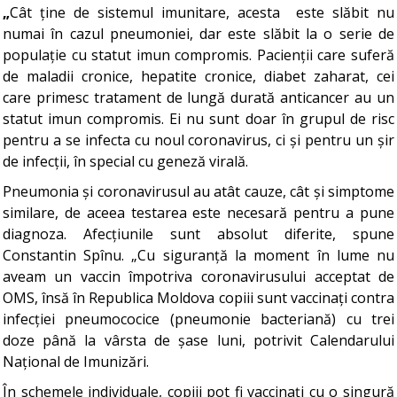
„
Cât ține de sistemul imunitare, acesta este slăbit nu
numai în cazul pneumoniei, dar este slăbit la o serie de
populație cu statut imun compromis. Pacienții care suferă
de maladii cronice, hepatite cronice, diabet zaharat, cei
care primesc tratament de lungă durată anticancer au un
statut imun compromis. Ei nu sunt doar în grupul de risc
pentru a se infecta cu noul coronavirus, ci și pentru un șir
de infecții, în special cu geneză virală.
Pneumonia și coronavirusul au atât cauze, cât și simptome
similare, de aceea testarea este necesară pentru a pune
diagnoza. Afecțiunile sunt absolut diferite, spune
Constantin Spînu. „Cu siguranță la moment în lume nu
aveam un vaccin împotriva coronavirusului acceptat de
OMS, însă în Republica Moldova copiii sunt vaccinați contra
infecției pneumococice (pneumonie bacteriană) cu trei
doze până la vârsta de șase luni, potrivit Calendarului
Național de Imunizări.
În schemele individuale, copiii pot fi vaccinați cu o singură