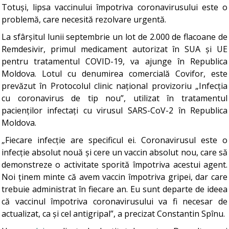
Totuși, lipsa vaccinului împotriva coronavirusului este o
problemă, care necesită rezolvare urgentă.
La sfârșitul lunii septembrie un lot de 2.000 de flacoane de
Remdesivir, primul medicament autorizat în SUA și UE
pentru tratamentul COVID-19, va ajunge în Republica
Moldova. Lotul cu denumirea comercială Covifor, este
prevăzut în Protocolul clinic național provizoriu „Infecția
cu coronavirus de tip nou”, utilizat în tratamentul
pacienților infectați cu virusul SARS-CoV-2 în Republica
Moldova.
„Fiecare infecție are specificul ei. Coronavirusul este o
infecție absolut nouă și cere un vaccin absolut nou, care să
demonstreze o activitate sporită împotriva acestui agent.
Noi ținem minte că avem vaccin împotriva gripei, dar care
trebuie administrat în fiecare an. Eu sunt departe de ideea
că vaccinul împotriva coronavirusului va fi necesar de
actualizat, ca și cel antigripal”, a precizat Constantin Spînu.