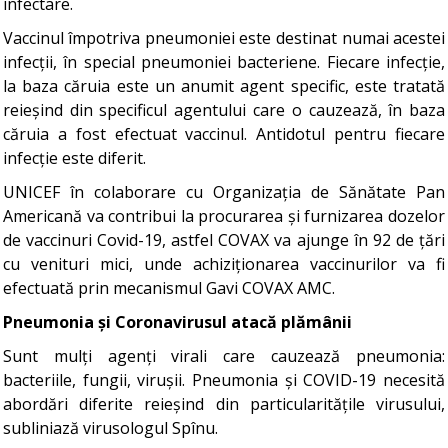
infectare.
Vaccinul împotriva pneumoniei este destinat numai acestei
infecții, în special pneumoniei bacteriene. Fiecare infecție,
la baza căruia este un anumit agent specific, este tratată
reieșind din specificul agentului care o cauzează, în baza
căruia a fost efectuat vaccinul. Antidotul pentru fiecare
infecție este diferit.
UNICEF în colaborare cu Organizația de Sănătate Pan
Americană va contribui la procurarea și furnizarea dozelor
de vaccinuri Covid-19, astfel COVAX va ajunge în 92 de țări
cu venituri mici, unde achiziționarea vaccinurilor va fi
efectuată prin mecanismul Gavi COVAX AMC.
Pneumonia și Coronavirusul atacă plămânii
Sunt mulți agenți virali care cauzează pneumonia:
bacteriile, fungii, virușii. Pneumonia și COVID-19 necesită
abordări diferite reieșind din particularitățile virusului,
subliniază virusologul Spînu.