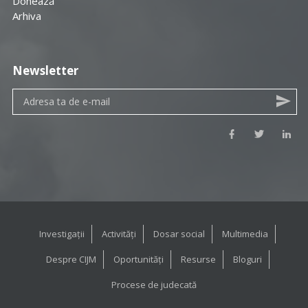
Donează
Arhiva
Newsletter
Investigații
Activități
Dosar social
Multimedia
Despre CIJM
Oportunități
Resurse
Bloguri
Procese de judecată