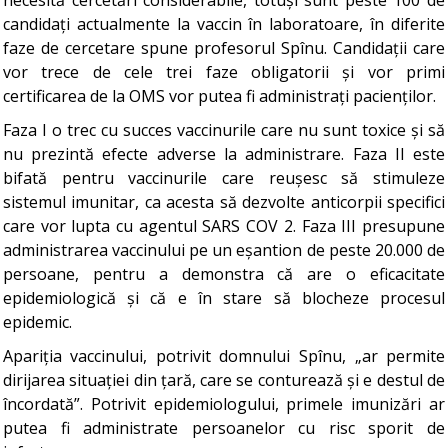
necesită cercetări considerabile, totuși sunt peste 100 de
candidați actualmente la vaccin în laboratoare, în diferite
faze de cercetare spune profesorul Spînu. Candidații care
vor trece de cele trei faze obligatorii și vor primi
certificarea de la OMS vor putea fi administrați pacienților.
Faza I o trec cu succes vaccinurile care nu sunt toxice și să
nu prezintă efecte adverse la administrare. Faza II este
bifată pentru vaccinurile care reușesc să stimuleze
sistemul imunitar, ca acesta să dezvolte anticorpii specifici
care vor lupta cu agentul SARS COV 2. Faza III presupune
administrarea vaccinului pe un eșantion de peste 20.000 de
persoane, pentru a demonstra că are o eficacitate
epidemiologică și că e în stare să blocheze procesul
epidemic.
Apariția vaccinului, potrivit domnului Spînu, „ar permite
dirijarea situației din țară, care se conturează și e destul de
încordată”. Potrivit epidemiologului, primele imunizări ar
putea fi administrate persoanelor cu risc sporit de