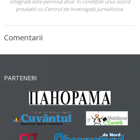
integrală este permisă doar în condiţiile unui acord
prealabil cu Centrul de Investigații Jurnalistice.
Comentarii
PARTENERI