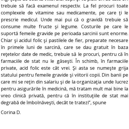
trebuie să facă examenul respectiv. La fel procuri toate
complexele de vitamine sau medicamente, pe care ţi le
prescrie medicul. Unde mai pui că o gravidă trebuie să
consume multe fructe şi legume. Costurile pe care le
suportă femeile gravide pe perioada sarcinii sunt enorme.
Chiar şi acidul folic şi pastilele de fier, preparate necesare
în primele luni de sarcină, care se dau gratuit în baza
reţetelor date de medic, trebuie să le procuri, pentru că în
farmaciile de stat nu le găseşti. În schimb, în farmaciile
private, acid folic este cât vrei. Şi asta se numeşte grija
statului pentru femeile gravide şi viitorii copii. Din banii pe
care mi se reţin din salariu şi de la organizaţia unde lucrez
pentru asigurările în medicină, mă tratam mult mai bine la
vreo clinică privată, pentru că în instituţiile de stat mai
degrabă de îmbolnăveşti, decât te tratezi”, spune
Corina D.