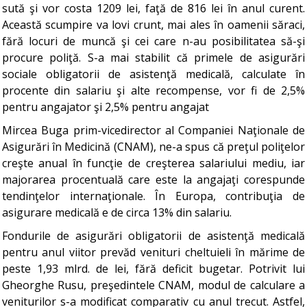
sută şi vor costa 1209 lei, faţă de 816 lei în anul curent.
Această scumpire va lovi crunt, mai ales în oamenii săraci,
fără locuri de muncă şi cei care n-au posibilitatea să-şi
procure poliţă. S-a mai stabilit că primele de asigurări
sociale obligatorii de asistenţă medicală, calculate în
procente din salariu şi alte recompense, vor fi de 2,5%
pentru angajator şi 2,5% pentru angajat
Mircea Buga prim-vicedirector al Companiei Naţionale de
Asigurări în Medicină (CNAM), ne-a spus că preţul poliţelor
creşte anual în funcţie de creşterea salariului mediu, iar
majorarea procentuală care este la angajaţi corespunde
tendinţelor internaţionale. În Europa, contribuţia de
asigurare medicală e de circa 13% din salariu.
Fondurile de asigurări obligatorii de asistenţă medicală
pentru anul viitor prevăd venituri cheltuieli în mărime de
peste 1,93 mlrd. de lei, fără deficit bugetar. Potrivit lui
Gheorghe Rusu, preşedintele CNAM, modul de calculare a
veniturilor s-a modificat comparativ cu anul trecut. Astfel,