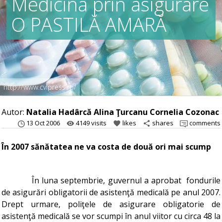
Medicina prin asigurare
O PASTILĂ AMARĂ
http://www.cvlpress.ro/
Autor:
Natalia Hadârcă Alina Ţurcanu Cornelia Cozonac
13 Oct 2006
4149 visits
likes
shares
comments
remove_red_eye
favorite
share
În 2007 sănătatea ne va costa de două ori mai scump
În luna septembrie, guvernul a aprobat fondurile
de asigurări obligatorii de asistenţă medicală pe anul 2007.
Drept urmare, poliţele de asigurare obligatorie de
asistenţă medicală se vor scumpi în anul viitor cu circa 48 la