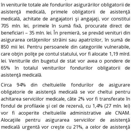
în veniturile totale ale fondurilor asigurărilor obligatorii de
asistenţă medicală, primele obligatorii de asistenţă
medicală, achitate de angajatori şi angajaţi, vor constitui
705 mln. lei, primele în sumă fixă, procurate direct de
beneficiari – 35 mln. lei. În premieră, se prevăd venituri din
asigurarea cetăţenilor străini sau apatrizilor, în sumă de
850 mii lei. Pentru persoanele din categoriile vulnerabile,
care obţin poliţe pe contul statului, vor fi alocate 1,19 mlrd.
lei. Veniturile din bugetul de stat vor avea o pondere de
65% în totalul veniturilor fondurilor obligatorii de
asistenţă medicală.
Circa 94% din cheltuielile fondurilor de asigurare
obligatorie de asistenţă medicală se vor cheltui pentru
achitarea serviciilor medicale, câte 2% vor fi transferate în
fondul de profilaxie şi cel de rezervă, cu 1,4% (27 mln. lei)
vor fi acoperite cheltuielile administrative ale CNAM.
Alocaţiile pentru asigurarea serviciilor de asistenţă
medicală urgentă vor creşte cu 21%, a celor de asistenţă