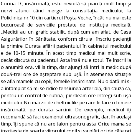
Corina D., însărcinată, este nevoită să piardă mult timp şi
nervi atunci când merge la consultaţia medicului, la
Policlinica nr.10 din cartierul Poşta Veche, încât nu mai este
bucuroasă de serviciile prestate de instituţia medicală.
„Medicii au un grafic stabilit, după cum am aflat, de Casa
Asigurărilor în Sănătate, conform căruia înscriu pacienţii
la primire. Durata aflării pacientului în cabinetul medicului
e de 10-15 minute. În acest timp medicul mai mult scrie,
decât discută cu pacientul. Asta însă nu e totul. Te înscrii la
o anumită oră, vii la timp, dar ajungi să intri la medic după
două-trei ore de aşteptare sub uşă. În asemenea situaţie
se află mamele cu copii, femeile însărcinate. Nu o dată mi s-
a întâmplat să mi se ridice tensiunea arterială, din cauză că,
pentru un control de rutină, pierdeam ore întregi sub uşa
medicului. Nu mai zic de cheltuielile pe care le face o femeie
însărcinată, pe durata sarcinii. De exemplu, medicul îţi
recomandă să faci examenul ultrasonografic, dar, în acelaşi
timp, îţi spune că nu are talon pentru asta. Orice mama se
îngrijeşte de soarta viitorului copil şi va plăti ori de câte ori