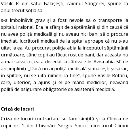
Vasile R. din satul Bălăşeşti, raionul Sângerei, spune că
anul trecut soţia sa
s-a îmbolnăvit grav şi a fost nevoie să o transporte la
spitalul raional. Era la sfârşit de săptămână şi din cauză că
nu avea poliţă medicală şi nu aveau nici bani să o procure
imediat, lucrătorii medicali de la spital aproape că nu s-au
uitat la ea. Au procurat poliţia abia la începutul săptămânii
următoare, când copii au făcut rost de bani, dar aceasta nu
a mai salvat-o, ea a decedat la câteva zile. Avea abia 50 de
ani împliniţi. „Dacă nu ai poliţă medicală şi mai eşti şi sărac,
în spitale, nu se uită nimeni la tine”, spune Vasile Rotaru,
care, ulterior, a ajuns şi el pe mâna medicilor, neavând
poliţă de asigurare obligatorie de asistenţă medicală.
Criză de locuri
Criza de locuri contractate se face simţită şi la Clinica de
copii nr. 1 din Chişinău. Sergiu Simco, directorul Clinicii