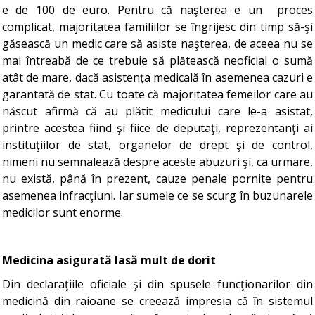
e de 100 de euro. Pentru că naşterea e un proces
complicat, majoritatea familiilor se îngrijesc din timp să-şi
găsească un medic care să asiste naşterea, de aceea nu se
mai întreabă de ce trebuie să plătească neoficial o sumă
atât de mare, dacă asistenţa medicală în asemenea cazuri e
garantată de stat. Cu toate că majoritatea femeilor care au
născut afirmă că au plătit medicului care le-a asistat,
printre acestea fiind şi fiice de deputaţi, reprezentanţi ai
instituţiilor de stat, organelor de drept şi de control,
nimeni nu semnalează despre aceste abuzuri şi, ca urmare,
nu există, până în prezent, cauze penale pornite pentru
asemenea infracţiuni. Iar sumele ce se scurg în buzunarele
medicilor sunt enorme.
Medicina asigurată lasă mult de dorit
Din declaraţiile oficiale şi din spusele funcţionarilor din
medicină din raioane se creează impresia că în sistemul