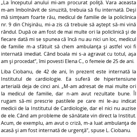
„La începutul anului mi-am procurat poliţă. Vara aceasta
m-am îmbolnăvit de sinuzită, trebuia să fiu internată. Deşi
mă simţeam foarte rău, medicul de familie de la policlinica
nr. 9 din Chişinău, mi-a zis că trebuie să aştept să-mi vină
rândul. După ce am fost de mai multe ori la policlinică şi de
fiecare dată mi se spunea că încă nu au nici un loc, medicul
de familie m-a sfătuit să chem ambulanţa şi astfel voi fi
internată imediat. Când boala mi s-a agravat cu totul, aşa
am şi procedat”, îmi povesti Elena C., o femeie de 25 de ani.
Liba Ciobanu, de 42 de ani, în prezent este internată la
Institutul de cardiologie. Ea suferă de hipertensiune
arterială deja de cinci ani. „M-am adresat de mai multe ori
la medicul de familie, dar n-am avut rezultate bune. Îl
rugam să-mi prescrie pastilele pe care mi le-au indicat
medicii de la Institutul de Cardiologie, dar el nici nu auzise
de ele. Când am probleme de sănătate vin direct la Institut.
Acum, de exemplu, am avut o criză, m-a luat ambulanţa de
acasă şi am fost internată de urgenţă”, spuse L. Ciobanu.