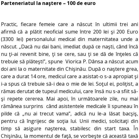
Parteneriatul la naştere – 100 de euro
Practic, fiecare femeie care a născut în ultimii trei ani
afirmă că a plătit neoficial sume între 200 lei şi 200 Euro
(3300 lei) personalului medical din maternitatea unde a
născut. „Dacă nu dai bani, imediat după ce naşti, când încă
nu ţi-ai revenit bine, ţi se cere, sau ţi se dă de înţeles că
trebuie să plăteşti”, spune Viorica P. Dânsa a născut acum
doi ani la o maternitate din Chişinău. După o naştere grea,
care a durat 14 ore, medicul care a asistat-o s-a apropiat şi
i-a spus că trebuie să-i dea o mie de lei. Soţul ei, poliţist, a
rămas derutat de tupeul medicului, care însă nu s-a sfiit să-
şi repete cererea. Mai apoi, în următoarele zile, nu mai
rămânea surprins când asistentele medicale îi spuneau în
pilde că „nu ai trecut vama”, adică nu le-a lăsat bacşiş,
pentru că îngrijesc de soţia lui. Unii medici, solicitaţi din
timp să asigure naşterea, stabilesc din start taxa. În
Chişinău, la momentul de faţă, se vorbeşte că această taxă