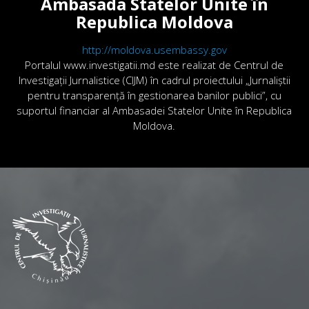
Ambasada Statelor Unite în
Republica Moldova
http://moldova.usembassy.gov
Portalul www.investigatii.md este realizat de Centrul de
Investigații Jurnalistice (CIJM) în cadrul proiectului „Jurnaliștii
pentru transparență în gestionarea banilor publici”, cu
suportul financiar al Ambasadei Statelor Unite în Republica
Moldova.