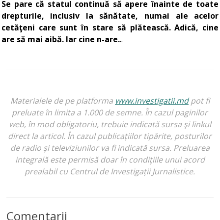
Se pare că statul continuă să apere înainte de toate
drepturile, inclusiv la sănătate, numai ale acelor
cetăţeni care sunt în stare să plătească. Adică, cine
are să mai aibă. Iar cine n-are.
..
Materialele de pe platforma
www.investigatii.md
pot fi
preluate în limita a 1.000 de semne. În cazul paginilor
web, în mod obligatoriu, trebuie indicată sursa şi linkul
direct la articol. În cazul publicațiilor tipărite, posturilor
de radio și televiziunilor va fi indicată sursa. Preluarea
integrală este permisă doar în condiţiile unui acord
prealabil cu Centrul de Investigații Jurnalistice.
Comentarii