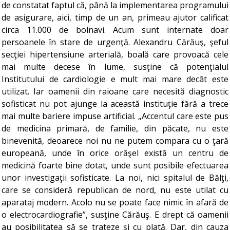
de constatat faptul că, până la implementarea programului
de asigurare, aici, timp de un an, primeau ajutor calificat
circa 11.000 de bolnavi. Acum sunt internate doar
persoanele în stare de urgenţă. Alexandru Cărăuş, şeful
secţiei hipertensiune arterială, boală care provoacă cele
mai multe decese în lume, susţine că potenţialul
Institutului de cardiologie e mult mai mare decât este
utilizat. Iar oamenii din raioane care necesită diagnostic
sofisticat nu pot ajunge la această instituţie fără a trece
mai multe bariere impuse artificial. „Accentul care este pus
de medicina primară, de familie, din păcate, nu este
binevenită, deoarece noi nu ne putem compara cu o ţară
europeană, unde în orice orăşel există un centru de
medicină foarte bine dotat, unde sunt posibile efectuarea
unor investigaţii sofisticate. La noi, nici spitalul de Bălţi,
care se consideră republican de nord, nu este utilat cu
aparataj modern. Acolo nu se poate face nimic în afară de
o electrocardiografie”, susţine Cărăuş. E drept că oamenii
au posibilitatea să se trateze şi cu plată. Dar, din cauza