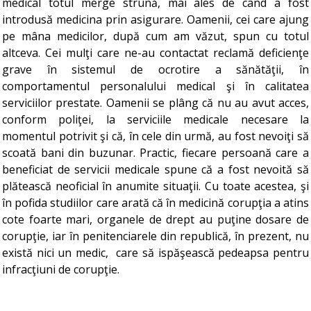
medical totul merge strună, mai ales de când a fost
introdusă medicina prin asigurare. Oamenii, cei care ajung
pe mâna medicilor, după cum am văzut, spun cu totul
altceva. Cei mulţi care ne-au contactat reclamă deficienţe
grave în sistemul de ocrotire a sănătăţii, în
comportamentul personalului medical şi în calitatea
serviciilor prestate. Oamenii se plâng că nu au avut acces,
conform poliţei, la serviciile medicale necesare la
momentul potrivit şi că, în cele din urmă, au fost nevoiţi să
scoată bani din buzunar. Practic, fiecare persoană care a
beneficiat de servicii medicale spune că a fost nevoită să
plătească neoficial în anumite situaţii. Cu toate acestea, şi
în pofida studiilor care arată că în medicină corupţia a atins
cote foarte mari, organele de drept au puţine dosare de
corupţie, iar în penitenciarele din republică, în prezent, nu
există nici un medic, care să ispăşească pedeapsa pentru
infracţiuni de corupţie.