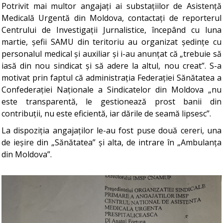
Potrivit mai multor angajați ai substațiilor de Asistență
Medicală Urgentă din Moldova, contactați de reporterul
Centrului de Investigații Jurnalistice, începând cu luna
martie, șefii SAMU din teritoriu au organizat ședințe cu
personalul medical și auxiliar și i-au anunțat că „trebuie să
iasă din nou sindicat și să adere la altul, nou creat”. S-a
motivat prin faptul că administrația Federației Sănătatea a
Confederației Naționale a Sindicatelor din Moldova „nu
este transparentă, le gestionează prost banii din
contribuții, nu este eficientă, iar dările de seamă lipsesc”.
La dispoziția angajaților le-au fost puse două cereri, una
de ieșire din „Sănătatea” și alta, de intrare în „Ambulanța
din Moldova”.