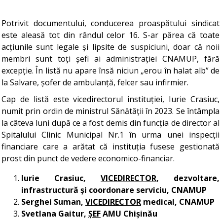
Potrivit documentului, conducerea proaspătului sindicat
este aleasă tot din rândul celor 16. S-ar părea că toate
acțiunile sunt legale și lipsite de suspiciuni, doar că noii
membri sunt toți șefi ai administrației CNAMUP, fără
excepție. În listă nu apare însă niciun „erou în halat alb” de
la Salvare, șofer de ambulanță, felcer sau infirmier.
Cap de listă este vicedirectorul instituției, Iurie Crasiuc,
numit prin ordin de ministrul Sănătății în 2023. Se întâmpla
la câteva luni după ce a fost demis din funcția de director al
Spitalului Clinic Municipal Nr.1 în urma unei inspecții
financiare care a arătat că instituția fusese gestionată
prost din punct de vedere economico-financiar.
Iurie Crasiuc,
VICEDIRECTOR
, dezvoltare,
infrastructură și coordonare serviciu, CNAMUP
Serghei Suman,
VICEDIRECTOR
medical, CNAMUP
Svetlana Gaitur,
ȘEF
AMU Chișinău