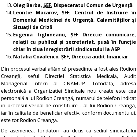
Oleg Barba,
ȘEF
, Dispeceratul Comun de Urgență
Leontie Macarov,
ȘEF
, Centrul de Instruire în
Domeniul Medicinei de Urgență, Calamităților și
Situații de Criză
Eugenia Tighineanu,
ȘEF
Direcție comunicare,
relații cu publicul și secretariat, pusă în funcție
chiar în ziua înregistrării sindicatului la ASP
Natalia Covalenco,
ȘEF
, Direcția audit financiar
Din procesul verbal aflăm că președinte a fost ales Rodion
Creangă, șeful Direcției Statistică Medicală, Audit
Managerial Intern al CNAMUP. Totodată, adresa
electronică a Organizației Sindicale nou create este cea
personală a lui Rodion Creangă, numărul de telefon indicat
în procesul verbal de constituire - al lui Rodion Creangă,
iar în calitate de beneficiar efectiv, conform documentului,
este tot Rodion Creangă.
De asemenea, fondatorii au decis ca sediul sindicatului