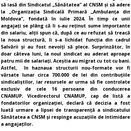
să iasă din Sindicatul „Sănătatea” al CNSM și să adere
la „Organizația Sindicală Primară „Ambulanța din
Moldova”, fondată în iulie 2024. În timp ce unii
angajați se plâng că li s-au reținut sume importante
din salariu, alții spun că, după ce au refuzat să treacă
la noua structură, li s-a lichidat funcția din cadrul
Salvării și au fost nevoiți să plece. Surprinzător, în
doar câteva luni, la noul sindicat au aderat aproape
patru mii de salariați. Aceștia au migrat cu tot cu bani.
Astfel, în haznaua structurii nou-formate vor fi
vărsate lunar circa 700.000 de lei din contribuțiile
sindicaliștilor, iar resursele ar urma să fie controlate
exclusiv de cele 16 persoane din conducerea
CNAMUP. Vicedirectorul CNAMUP, cap de listă a
fondatorilor organizației, declară că decizia a fost
luată urmare a lipsei de transparență a sindicatului
Sănătatea a CNSM și respinge acuzațiile de intimidare
a angajaților.