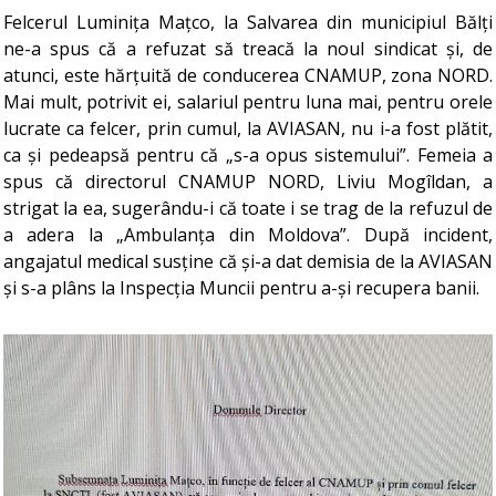
Felcerul Luminița Mațco, la Salvarea din municipiul Bălți
ne-a spus că a refuzat să treacă la noul sindicat și, de
atunci, este hărțuită de conducerea CNAMUP, zona NORD.
Mai mult, potrivit ei, salariul pentru luna mai, pentru orele
lucrate ca felcer, prin cumul, la AVIASAN, nu i-a fost plătit,
ca și pedeapsă pentru că „s-a opus sistemului”. Femeia a
spus că directorul CNAMUP NORD, Liviu Mogîldan, a
strigat la ea, sugerându-i că toate i se trag de la refuzul de
a adera la „Ambulanța din Moldova”. După incident,
angajatul medical susține că și-a dat demisia de la AVIASAN
și s-a plâns la Inspecția Muncii pentru a-și recupera banii.