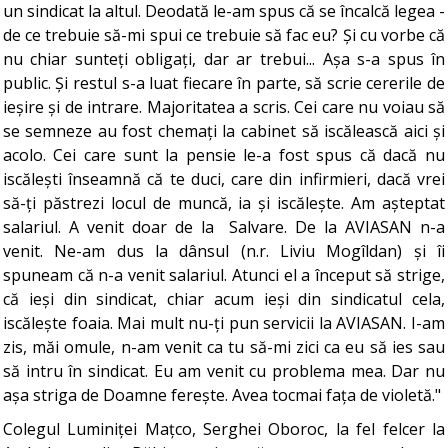
un sindicat la altul. Deodată le-am spus că se încalcă legea -
de ce trebuie să-mi spui ce trebuie să fac eu? Și cu vorbe că
nu chiar sunteți obligați, dar ar trebui... Așa s-a spus în
public. Și restul s-a luat fiecare în parte, să scrie cererile de
ieșire și de intrare. Majoritatea a scris. Cei care nu voiau să
se semneze au fost chemați la cabinet să iscălească aici și
acolo. Cei care sunt la pensie le-a fost spus că dacă nu
iscălești înseamnă că te duci, care din infirmieri, dacă vrei
să-ți păstrezi locul de muncă, ia și iscălește. Am așteptat
salariul. A venit doar de la Salvare. De la AVIASAN n-a
venit. Ne-am dus la dânsul (n.r. Liviu Mogîldan) și îi
spuneam că n-a venit salariul. Atunci el a început să strige,
că ieși din sindicat, chiar acum ieși din sindicatul cela,
iscălește foaia. Mai mult nu-ți pun servicii la AVIASAN. I-am
zis, măi omule, n-am venit ca tu să-mi zici ca eu să ies sau
să intru în sindicat. Eu am venit cu problema mea. Dar nu
așa striga de Doamne ferește. Avea tocmai fața de violetă."
Colegul Luminiței Mațco, Serghei Oboroc, la fel felcer la