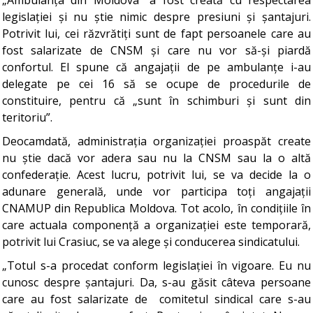
„Ambulanța din Moldova” a fost creată cu respectarea
legislației și nu știe nimic despre presiuni și șantajuri.
Potrivit lui, cei răzvrătiți sunt de fapt persoanele care au
fost salarizate de CNSM și care nu vor să-și piardă
confortul. El spune că angajații de pe ambulanțe i-au
delegate pe cei 16 să se ocupe de procedurile de
constituire, pentru că „sunt în schimburi și sunt din
teritoriu”.
Deocamdată, administrația organizației proaspăt create
nu știe dacă vor adera sau nu la CNSM sau la o altă
confederație. Acest lucru, potrivit lui, se va decide la o
adunare generală, unde vor participa toți angajații
CNAMUP din Republica Moldova. Tot acolo, în condițiile în
care actuala componență a organizației este temporară,
potrivit lui Crasiuc, se va alege și conducerea sindicatului.
„Totul s-a procedat conform legislației în vigoare. Eu nu
cunosc despre șantajuri. Da, s-au găsit câteva persoane
care au fost salarizate de comitetul sindical care s-au