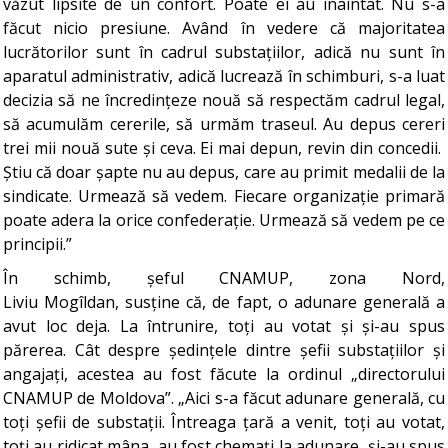
văzut lipsite de un confort. Poate ei au înaintat. Nu s-a
făcut nicio presiune. Având în vedere că majoritatea
lucrătorilor sunt în cadrul substațiilor, adică nu sunt în
aparatul administrativ, adică lucrează în schimburi, s-a luat
decizia să ne încredințeze nouă să respectăm cadrul legal,
să acumulăm cererile, să urmăm traseul. Au depus cereri
trei mii nouă sute și ceva. Ei mai depun, revin din concedii.
Știu că doar șapte nu au depus, care au primit medalii de la
sindicate. Urmează să vedem. Fiecare organizație primară
poate adera la orice confederație. Urmează să vedem pe ce
principii.”
În schimb, șeful CNAMUP, zona Nord,
Liviu Mogîldan, susține că, de fapt, o adunare generală a
avut loc deja. La întrunire, toți au votat și și-au spus
părerea. Cât despre ședințele dintre șefii substațiilor și
angajați, acestea au fost făcute la ordinul „directorului
CNAMUP de Moldova”. „Aici s-a făcut adunare generală, cu
toți șefii de substații. Întreaga țară a venit, toți au votat,
toți au ridicat mâna, au fost chemați la adunare, și-au spus