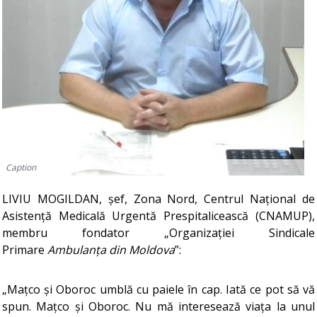
Caption
LIVIU MOGILDAN, șef, Zona Nord, Centrul Național de
Asistență Medicală Urgentă Prespitalicească (CNAMUP),
membru fondator „Organizației Sindicale
Primare
Ambulanța din Moldova
”:
„Mațco și Oboroc umblă cu paiele în cap. Iată ce pot să vă
spun. Mațco și Oboroc. Nu mă interesează viața la unul