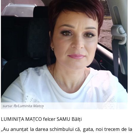
sursa: fb/Luminita Matco
LUMINIȚA MAȚCO felcer SAMU Bălți
„Au anunțat la darea schimbului că, gata, noi trecem de la