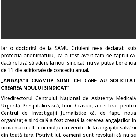
Iar o doctoriță de la SAMU Criuleni ne-a declarat, sub
protecția anonimatului, că a fost avertizată de faptul că,
dacă refuză să adere la noul sindicat, nu va putea beneficia
de 11 zile adiționale de concediu anual.
„ANGAJAȚII CNAMUP SUNT CEI CARE AU SOLICITAT
CREAREA NOULUI SINDICAT”
Vicedirectorul Centrului Național de Asistență Medicală
Urgentă Prespitalicească, Iurie Crasiuc, a declarat pentru
Centrul de Investigații Jurnalistice că, de fapt, noua
organizație sindicală a fost creată la cererea angajaților în
urma mai multor nemulțumiri venite de la angajații Salvării
din toată țara. Potrivit lui, oamenii sunt revoltați că nu se