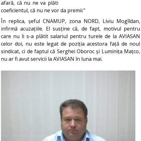
afară, că nu ne va plăti
coeficientul, că nu ne vor da premii."
În replica, șeful CNAMUP, zona NORD, Liviu Mogîldan,
infirmă acuzațiile. El susține că, de fapt, motivul pentru
care nu li s-a plătit salariul pentru turele de la AVIASAN
celor doi, nu este legat de poziția acestora față de noul
sindicat, ci de faptul că Serghei Oboroc și Luminița Mațco,
nu ar fi avut servicii la AVIASAN în luna mai.