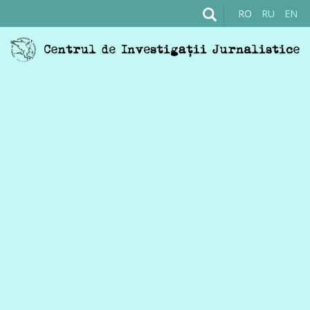
RO
RU
EN