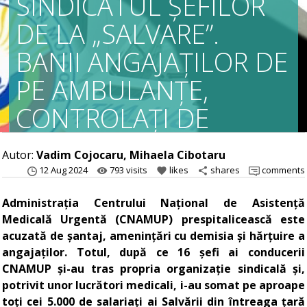
SINDICATUL ȘEFILOR
DE LA „SALVARE”.
BANII ANGAJAȚILOR DE
PE AMBULANȚE,
CONTROLAȚI DE
CONDUCEREA
Autor:
Vadim Cojocaru, Mihaela Cibotaru
CNAMUP
12 Aug 2024
793 visits
likes
shares
comments
remove_red_eye
favorite
share
Administrația Centrului Național de Asistență
Medicală Urgentă (CNAMUP) prespitalicească este
acuzată de șantaj, amenințări cu demisia și hărțuire a
angajaților. Totul, după ce 16 șefi ai conducerii
CNAMUP și-au tras propria organizație sindicală și,
potrivit unor lucrători medicali, i-au somat pe aproape
toți cei 5.000 de salariați ai Salvării din întreaga țară