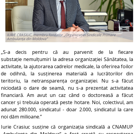
IURIE CRASIUC, membru fondator „Organizației Sindicale Primare
Ambulanța din Moldova
”
„S-a decis pentru că au parvenit de la fiecare
substație nemulțumiri la adresa organizației Sănătatea, la
activitate, la ajutorarea cadrelor medicale, la oferirea foilor
de odihnă, la susținerea materială a lucrătorilor din
teritoriu, la netransparența organizației. Nu s-a făcut
niciodată o dare de seamă, nu s-a prezentat activitatea
financiară. Am avut un caz când o doctoreasă a făcut
cancer și trebuia operată peste hotare. Noi, colectivul, am
adunat 280.000, sindicatul - doar 2.000, sindicatul la care
noi dăm milioane.”
Iurie Crasiuc susține că organizația sindicală a CNAMUP