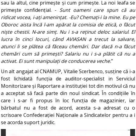
sau la altul, cine primește și cum primește. La noi leafa se
primește confidențial. -
Sunt oameni care spun că au
ridicat vocea, i-ați amenințat.
-Eu?
Chemați-i la mine.
Eu pe
Oboroc aista încă l-am apărat la comisia de etică,
o făcut
niște chestii. N-are simț. Nu i s-a reținut deloc salariul
.
El
lucra în cinci locuri, când AVIASAN a trecut la salvare,
atunci li se plătea că făceau chemări.
Dar dacă n-a făcut
chemări cum să primești? Salariu nu i s-a plătit că nu a
activat. Ei sunt manipulați de conducerea veche.
”
Un alt angajat al CNAMUP, Vitalie Scerbenco, susține că i-a
fost lichidată funcția de auditor-specialist in Serviciul
Monitorizare și Raportare a instituției tot din motivul că nu
a acceptat să facă parte din noul sindicat. În condițiile în
care i s-ar fi propus în loc funcția de magazinier, iar
bărbatul nu a fost de acord, acesta s-a adresat cu o
scrisoare Confederației Naționale a Sindicatelor pentru a i
se acorda suport juridic.