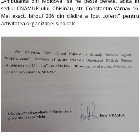
„Ambulanța din Moldova” să fie peste perete, adică în
sediul CNAMUP-ului, Chișinău, str. Constantin Vârnav 16.
Mai exact, biroul 206 din clădire a fost „oferit” pentru
activitatea organizației sindicale.