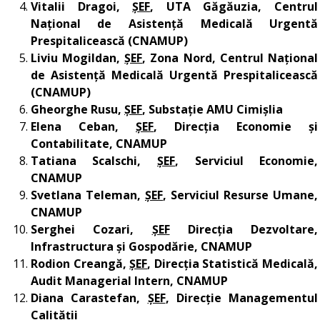
Vitalii Dragoi,
ȘEF
, UTA Găgăuzia, Centrul
Național de Asistență Medicală Urgentă
Prespitalicească (CNAMUP)
Liviu Mogildan,
ȘEF
, Zona Nord, Centrul Național
de Asistență Medicală Urgentă Prespitalicească
(CNAMUP)
Gheorghe Rusu,
ȘEF
, Substație AMU Cimișlia
Elena Ceban,
ȘEF
, Direcția Economie și
Contabilitate, CNAMUP
Tatiana Scalschi,
ȘEF
, Serviciul Economie,
CNAMUP
Svetlana Teleman,
ȘEF
, Serviciul Resurse Umane,
CNAMUP
Serghei Cozari,
ȘEF
Direcția Dezvoltare,
Infrastructura și Gospodărie, CNAMUP
Rodion Creangă,
ȘEF
, Direcția Statistică Medicală,
Audit Managerial Intern, CNAMUP
Diana Carastefan,
ȘEF
, Direcție Managementul
Calității