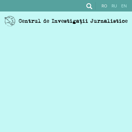
RO
RU
EN