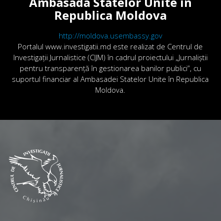
Ambasada Statelor Unite în
Republica Moldova
http://moldova.usembassy.gov
Portalul www.investigatii.md este realizat de Centrul de
Investigații Jurnalistice (CIJM) în cadrul proiectului „Jurnaliștii
pentru transparență în gestionarea banilor publici”, cu
suportul financiar al Ambasadei Statelor Unite în Republica
Moldova.