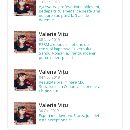
13 Dec 2019
Agresarea profesorilor moldoveni,
pedepsită cu amenzi de peste 3 mii
de euro sau până la 5 ani de
detenție
Valeria Vițu
08 Nov 2019
PSRM a depus o moțiune de
cenzură împotriva Guvernului
Sandu. România, Franța, îndemn
pentru liderii politici
Valeria Vițu
04 Nov 2019
Rezultate preliminare CEC:
Socialistul Ion Ceban, ales primar al
Chișinăului
Valeria Vițu
30 Oct 2019
Expert moldovean:„Starea justiției
este excepțională”