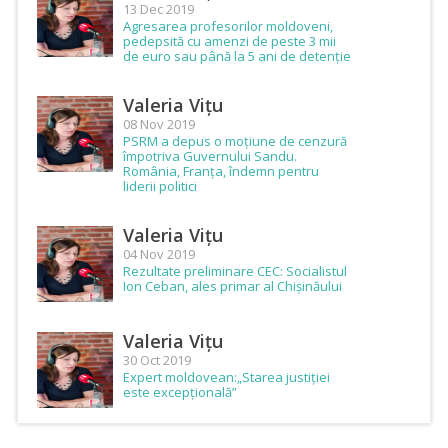
13 Dec 2019
Agresarea profesorilor moldoveni,
pedepsită cu amenzi de peste 3 mii
de euro sau până la 5 ani de detenție
Valeria Vițu
08 Nov 2019
PSRM a depus o moțiune de cenzură
împotriva Guvernului Sandu.
România, Franța, îndemn pentru
liderii politici
Valeria Vițu
04 Nov 2019
Rezultate preliminare CEC: Socialistul
Ion Ceban, ales primar al Chișinăului
Valeria Vițu
30 Oct 2019
Expert moldovean:„Starea justiției
este excepțională”