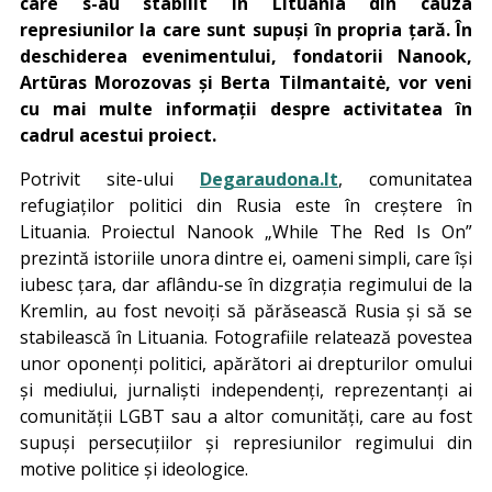
care s-au stabilit în Lituania din cauza
represiunilor la care sunt supuși în propria țară. În
deschiderea evenimentului, fondatorii Nanook,
Artūras Morozovas și Berta Tilmantaitė, vor veni
cu mai multe informații despre activitatea în
cadrul acestui proiect.
Potrivit site-ului
Degaraudona.lt
, comunitatea
refugiaților politici din Rusia este în creștere în
Lituania. Proiectul Nanook „While The Red Is On”
prezintă istoriile unora dintre ei, oameni simpli, care își
iubesc țara, dar aflându-se în dizgrația regimului de la
Kremlin, au fost nevoiți să părăsească Rusia și să se
stabilească în Lituania. Fotografiile relatează povestea
unor oponenți politici, apărători ai drepturilor omului
și mediului, jurnaliști independenți, reprezentanți ai
comunității LGBT sau a altor comunități, care au fost
supuși persecuțiilor și represiunilor regimului din
motive politice și ideologice.