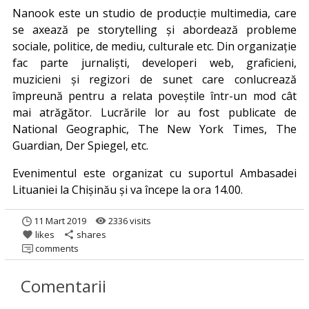
Nanook este un studio de producție multimedia, care
se axează pe storytelling și abordează probleme
sociale, politice, de mediu, culturale etc. Din organizație
fac parte jurnaliști, developeri web, graficieni,
muzicieni și regizori de sunet care conlucrează
împreună pentru a relata poveștile într-un mod cât
mai atrăgător. Lucrările lor au fost publicate de
National Geographic, The New York Times, The
Guardian, Der Spiegel, etc.
Evenimentul este organizat cu suportul Ambasadei
Lituaniei la Chișinău și va începe la ora 14.00.
11 Mart 2019
2336 visits
remove_red_eye
likes
shares
favorite
share
comments
Comentarii