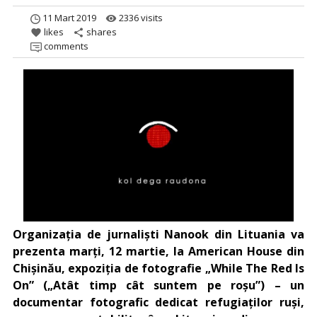
11 Mart 2019
2336 visits
remove_red_eye
likes
shares
favorite
share
comments
Organizația de jurnaliști Nanook din Lituania va
prezenta marți, 12 martie, la American House din
Chișinău, expoziția de fotografie „While The Red Is
On” („Atât timp cât suntem pe roșu”) – un
documentar fotografic dedicat refugiaților ruși,