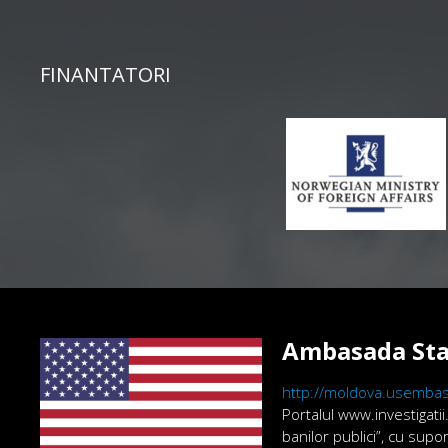
FINANTATORI
Ambasada Sta
http://moldova.usembas
Portalul www.investigatii
banilor publici”, cu sup