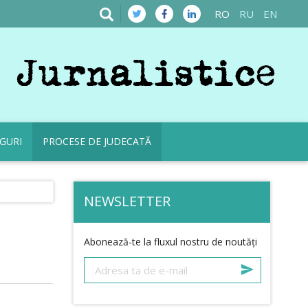
RO
RU
EN
GURI
PROCESE DE JUDECATĂ
NEWSLETTER
Abonează-te la fluxul nostru de noutăți