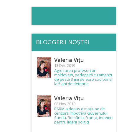
BLOGGERII NOȘTRI
Valeria Vițu
13 Dec 2019
Agresarea profesorilor
moldoveni, pedepsită cu amenzi
de peste 3 mii de euro sau până
la 5 ani de detenție
Valeria Vițu
08 Nov 2019
PSRM a depus o moțiune de
cenzură împotriva Guvernului
Sandu. România, Franța, îndemn
pentru liderii politici