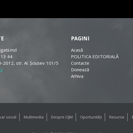
TE
PAGINI
igatii.md
Acasă
 13 44
POLITICA EDITORIALĂ
-2012, str. Al. Șciusev 101/5
Contacte
tă
Donează
Arhiva
ar social
Multimedia
Despre CIJM
Oportunități
Resurse