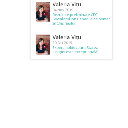
Valeria Vițu
04 Nov 2019
Rezultate preliminare CEC:
Socialistul Ion Ceban, ales primar
al Chișinăului
Valeria Vițu
30 Oct 2019
Expert moldovean:„Starea
justiției este excepțională”