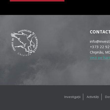
CONTAC
info@invest
+373 22 92
Chişinău, MD
Vezi pe har
Investigații
Activități
Dos