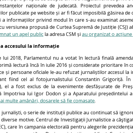
instanțelor naționale de judecată. Proiectul prevedea a
ilor publicate pe website și ar fi făcut imposibilă găsirea de 
și a informațiilor privind modul în care s-au examinat asem
t cu versiunea propusă de Curtea Supremă de Justiție (CSJ) 
mnat un apel public
la adresa CSM și
au organizat o acțiune
a accesului la informație
le lui 2018, Parlamentul nu a votat în lectură finală amend
primă lectură încă în iulie 2016 și considerate prioritare în
 și persoane oficiale le-au refuzat jurnaliștilor accesul la i
t fiind cel al fotojurnalistului Constantin Grigoriță. În 
), el a fost exclus de la evenimente desfășurate de Preșe
împotriva lui Igor Dodon și a Aparatului președintelui a f
i multe amânări, dosarele să fie comasate
.
urnaliști, o serie de instituții publice au continuat să ignore
 diverse motive. Centrul de Investigații Jurnalistice a câştig
C), care în campania electorală pentru alegerile prezidenți