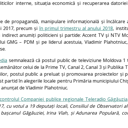
iticilor interne, situația economică și recuperarea datorie
le de propagandă, manipulare informațională și încălcare
ui 2017, precum și
în primul trimestru al anului 2018
, insti
și indirect anumiți politicieni și partide: Accent TV şi NTV 
ui GMG – PDM și pe liderul acestuia, Vladimir Plahotniuc,
se.
edia
semnalează că postul public de televiziune Moldova 1 
emănător celui de la Prime TV, Canal 2, Canal 3 și Publika 
ilor, postul public a preluat și promovarea proiectelor și 
t partid în alegerile locale pentru Primăria municipiului Chiș
 anunțat de Vladimir Plahotniuc.
controlul
Companiei publice regionale Teleradio Găgăuzia
, cu votul a 19 deputați locali, Consiliul de Observatori a
re bașcanul Găgăuziei, Irina Vlah, și Adunarea Populară, co