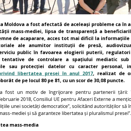
a Moldova a fost afectată de aceleași probleme ca în an
ății mass-mediei, lipsa de transparență a beneficiaril
emne de acaparare, acces tot mai dificil la informațiile
ditoriale ale anumitor instituții de presă, audiovizua
rviciu public în favoarea elogierii puterii, regulatori
u tentative de controlare a spațiului mediatic sub
tile sau protecției datelor cu caracter personal, i
rivind libertatea presei în anul 2017
, realizat de o
orât de pe locul 80 pe 81, cu un scor de 30,08 puncte.
 a fost un motiv de îngrijorare pentru partenerii țării: 
 februarie 2018, Consiliul UE pentru Afaceri Externe a menți
iile unei societăți democratice”, solicitând autorităților să 
ss-mediei și să garanteze libertatea și pluralismul presei”
tatea mass-media