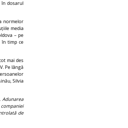
i în dosarul
 a normelor
tuțiile media
Moldova – pe
 în timp ce
tot mai des
TV. Pe lângă
persoanelor
inău, Silvia
. Adunarea
l companiei
ntrolată de