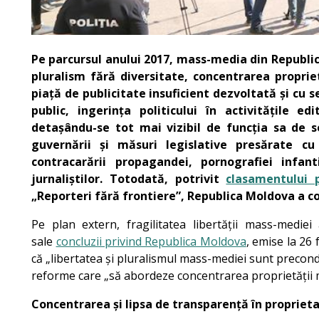
Pe parcursul anului 2017, mass-media din Republic
pluralism fără diversitate, concentrarea propriet
piață de publicitate insuficient dezvoltată și cu s
public, ingerința politicului în activitățile e
detașându-se tot mai vizibil de funcția sa de se
guvernării și măsuri legislative presărate c
contracarării propagandei, pornografiei infan
jurnaliștilor. Totodată, potrivit
clasamentului p
„Reporteri fără frontiere”, Republica Moldova a cob
Pe plan extern, fragilitatea libertății mass-mediei
sale
concluzii privind Republica Moldova
, emise la 26
că „libertatea și pluralismul mass-mediei sunt precondiț
reforme care „să abordeze concentrarea proprietății ma
Concentrarea și lipsa de transparență în proprie