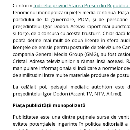
Conform
Indicelui privind Starea Presei din Republi
fenomenul monopolizării pieței media continuă. Piața m
partidului de la guvernare, PDM, și de persoane 
președintelui Igor Dodon. Același raport mai punctează
și forțe, de a concura cu aceste trusturi”. Chiar dacă 
poată deține mai mult de două licențe în sfera audio
licențele de emisie pentru posturile de televiziune Ca
compania General Media Group (GMG), au fost cesiona
Cristal. Adresa televiziunilor a rămas însă aceeași.
manipulare informațională și încălcare a normelor deon
de similitudini între multe materiale produse de postur
La celălalt pol, peisajul mediatic autohton este do
președintelui Igor Dodon (Accent TV, NTV, Aif.md).
Piața publicității monopolizată
Publicitatea este una dintre puținele surse de venit 
evitate potențialele ingerințe în politica editorială a 