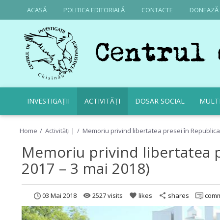
ACASĂ
POLITICA EDITORIALĂ
CONTACTE
DONEAZĂ
INVESTIGAȚII
ACTIVITĂȚI
DOSAR SOCIAL
MULT
Home
Activități |
Memoriu privind libertatea presei în Republica
Memoriu privind libertatea 
2017 – 3 mai 2018)
03 Mai 2018
2527 visits
likes
shares
comm
remove_red_eye
favorite
share