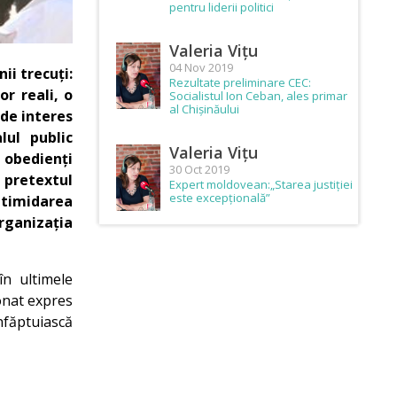
pentru liderii politici
Valeria Vițu
04 Nov 2019
ii trecuți:
Rezultate preliminare CEC:
or reali, o
Socialistul Ion Ceban, ales primar
al Chișinăului
 de interes
lul public
Valeria Vițu
 obedienți
30 Oct 2019
 pretextul
Expert moldovean:„Starea justiției
este excepțională”
ntimidarea
rganizația
în ultimele
onat expres
înfăptuiască
.