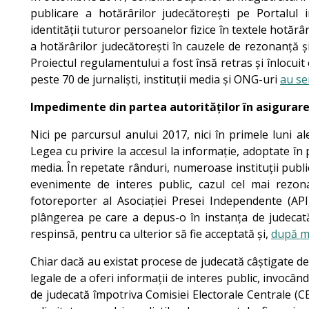
publicare a hotărârilor judecătorești pe Portalul 
identității tuturor persoanelor fizice în textele hotărâr
a hotărârilor judecătorești în cauzele de rezonanță 
Proiectul regulamentului a fost însă retras și înlocui
peste 70 de jurnaliști, instituții media și ONG-uri
au se
Impedimente din partea autorităților în asigurare
Nici pe parcursul anului 2017, nici în primele luni a
Legea cu privire la accesul la informație, adoptate în 
media. În repetate rânduri, numeroase instituții publice
evenimente de interes public, cazul cel mai rezonan
fotoreporter al Asociației Presei Independente (API
plângerea pe care a depus-o în instanța de judecată 
respinsă, pentru ca ulterior să fie acceptată și,
după ma
Chiar dacă au existat procese de judecată câștigate de j
legale de a oferi informații de interes public, invocând
de judecată împotriva Comisiei Electorale Centrale (CE