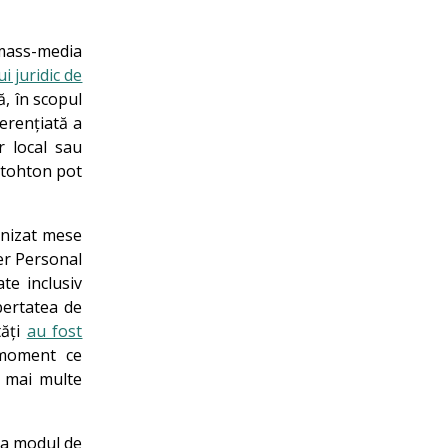
 mass-media
i juridic de
, în scopul
erențiată a
r local sau
autohton pot
anizat mese
ter Personal
te inclusiv
bertatea de
tăți
au fost
 moment ce
a mai multe
la modul de