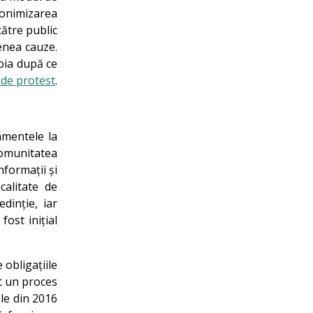
nonimizarea
către public
enea cauze.
abia după ce
 de protest
.
amentele la
 comunitatea
nformații și
calitate de
dinție, iar
ost inițial
 obligațiile
at un proces
ale din 2016