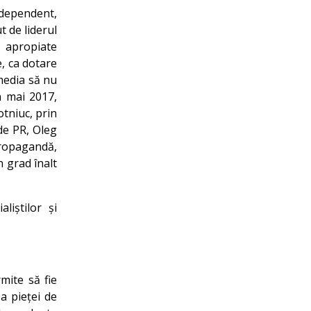
ndependent,
t de liderul
 apropiate
e, ca dotare
 media să nu
n mai 2017,
otniuc, prin
de PR, Oleg
propagandă,
n grad înalt
liștilor și
mite să fie
a pieței de