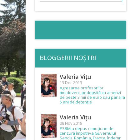
BLOGGERII NOȘTRI
Valeria Vițu
13 Dec 2019
Agresarea profesorilor
moldoveni, pedepsită cu amenzi
de peste 3 mii de euro sau până la
5 ani de detenție
Valeria Vițu
08 Nov 2019
PSRM a depus o moțiune de
cenzură împotriva Guvernului
Sandu. România, Franța, îndemn