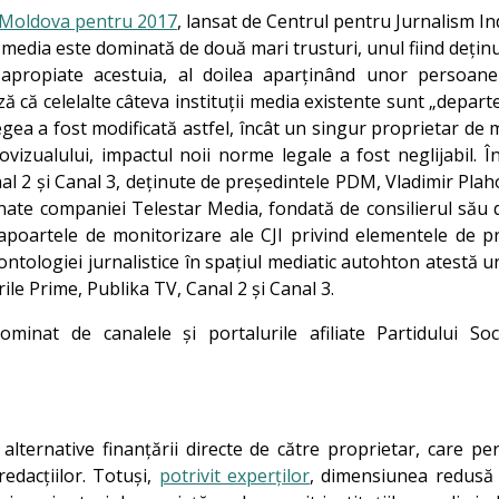
ca Moldova pentru 2017
, lansat de Centrul pentru Jurnalism I
edia este dominată de două mari trusturi, unul fiind deținu
apropiate acestuia, al doilea aparținând unor persoane
 că celelalte câteva instituții media existente sunt „depart
legea a fost modificată astfel, încât un singur proprietar de
vizualului, impactul noii norme legale a fost neglijabil. Î
nal 2 și Canal 3, deținute de președintele PDM, Vladimir Plah
te companiei Telestar Media, fondată de consilierul său 
 Rapoartele de monitorizare ale CJI privind elementele de 
tologiei jurnalistice în spațiul mediatic autohton atestă u
ile Prime, Publika TV, Canal 2 și Canal 3.
minat de canalele și portalurile afiliate Partidului Socia
alternative finanțării directe de către proprietar, care per
redacțiilor. Totuși,
potrivit experților
, dimensiunea redusă 