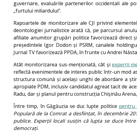
guvernare, evaluările partenerilor occidentali ale pol
„furtului miliardului”.
Rapoartele de monitorizare ale CJI privind elemente
deontologiei jurnalistice arată că, pe parcursul anul
afiliate anumitor grupări politice favorizează direct 
președintele Igor Dodon și PSRM, canalele holdingul
Jurnal TV favorizează PPDA, în frunte cu Andrei Năsta
Atât monitorizarea sus-menționată, cât și
experții m
reflectă evenimentele de interes public într-un mod as
structura comună și același unghi de abordare a știr
apropiate PDM, inclusiv candidatul agreat tacit de aces
Radu, dar și planul pentru construcția Chișinău Arena,
Între timp, în Găgăuzia se duc lupte politice
pentru 
Populară de la Comrat a desființat, în decembrie 2017
publice. Experții locali susțin că lupta se duce înt
democrați
.