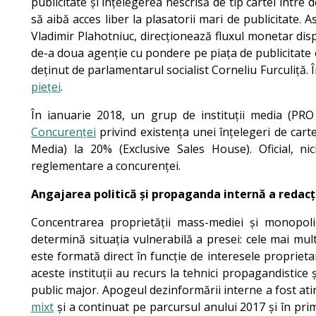
publicitate și înțelegerea nescrisă de tip cartel între
să aibă acces liber la plasatorii mari de publicitate. 
Vladimir Plahotniuc, direcționează fluxul monetar dispon
de-a doua agenție cu pondere pe piața de publicitate 
deținut de parlamentarul socialist Corneliu Furculiță
pieței
.
În ianuarie 2018, un grup de instituții media (PR
Concurenței
privind existența unei înțelegeri de carte
Media) la 20% (Exclusive Sales House). Oficial, 
reglementare a concurenței.
Angajarea politică și propaganda internă a redacții
Concentrarea proprietății mass-mediei și monopoliza
determină situația vulnerabilă a presei: cele mai multe
este formată direct în funcție de interesele proprieta
aceste instituții au recurs la tehnici propagandistice
public major. Apogeul dezinformării interne a fost at
mixt
și a continuat pe parcursul anului 2017 și în prim