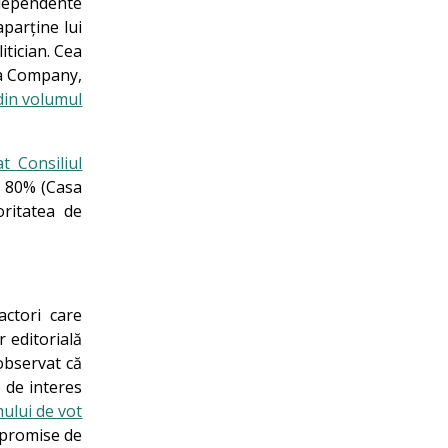
independente
aparține lui
itician. Cea
ia Company,
din volumul
t Consiliul
de 80% (Casa
ritatea de
actori care
r editorială
 observat că
e de interes
ului de vot
e promise de