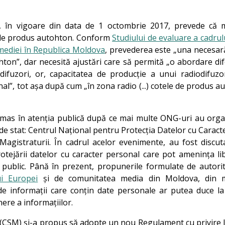
ui, în vigoare din data de 1 octombrie 2017, prevede că
re de produs autohton. Conform
Studiului de evaluare a cadrulu
mediei în Republica Moldova
, prevederea este „una necesară
hton”, dar necesită ajustări care să permită „o abordare dif
ifuzori, or, capacitatea de producție a unui radiodifuzo
nal”, tot așa după cum „în zona radio (...) cotele de produs 
 rămas în atenția publică după ce mai multe ONG-uri au org
r de stat: Centrul Național pentru Protecția Datelor cu Carac
 Magistraturii. În cadrul acelor evenimente, au fost discuta
ejării datelor cu caracter personal care pot amenința li
s public. Până în prezent, propunerile formulate de autori
ui Europei
și de comunitatea media din Moldova, din
ea de informații care conțin date personale ar putea duce l
nere a informațiilor.
i (CSM) și-a propus să adopte un nou Regulament cu privire 