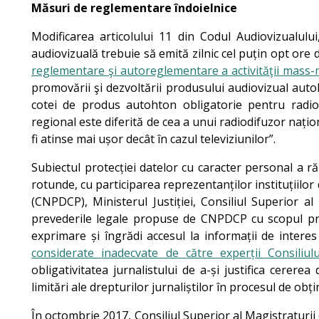
Măsuri de reglementare îndoielnice
Modificarea articolului 11 din Codul Audiovizualul
audiovizuală trebuie să emită zilnic cel puțin opt o
reglementare şi autoreglementare a activităţii mass-
promovării şi dezvoltării produsului audiovizual auto
cotei de produs autohton obligatorie pentru radiod
regional este diferită de cea a unui radiodifuzor națio
fi atinse mai ușor decât în cazul televiziunilor”.
Subiectul protecției datelor cu caracter personal a
rotunde, cu participarea reprezentanților instituțiilo
(CNPDCP), Ministerul Justiției, Consiliul Superior al
prevederile legale propuse de CNPDCP cu scopul prot
exprimare și îngrădi accesul la informații de intere
considerate inadecvate de către experții Consiliul
obligativitatea jurnalistului de a-și justifica cerer
limitări ale drepturilor jurnaliștilor în procesul de obți
În octombrie 2017, Consiliul Superior al Magistraturi