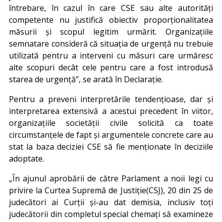
întrebare, în cazul în care CSE sau alte autorități
competente nu justifică obiectiv proporționalitatea
măsurii și scopul legitim urmărit. Organizațiile
semnatare consideră că situația de urgență nu trebuie
utilizată pentru a interveni cu măsuri care urmăresc
alte scopuri decât cele pentru care a fost introdusă
starea de urgență”, se arată în Declarație.
Pentru a preveni interpretările tendențioase, dar și
interpretarea extensivă a acestui precedent în viitor,
organizațiile societății civile solicită ca toate
circumstanțele de fapt și argumentele concrete care au
stat la baza deciziei CSE să fie menționate în deciziile
adoptate.
„În ajunul aprobării de către Parlament a noii legi cu
privire la Curtea Supremă de Justiție(CSJ), 20 din 25 de
judecători ai Curții și-au dat demisia, inclusiv toți
judecătorii din completul special chemați să examineze