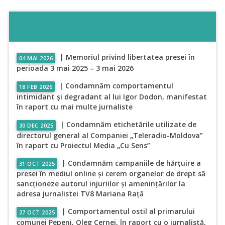
| Memoriul privind libertatea presei în
04 MAI 2026
perioada 3 mai 2025 – 3 mai 2026
| Condamnăm comportamentul
18 FEB 2026
intimidant și degradant al lui Igor Dodon, manifestat
în raport cu mai multe jurnaliste
| Condamnăm etichetările utilizate de
30 DEC 2025
directorul general al Companiei „Teleradio-Moldova”
în raport cu Proiectul Media „Cu Sens”
| Condamnăm campaniile de hărțuire a
31 OCT 2025
presei în mediul online și cerem organelor de drept să
sancționeze autorul injuriilor și amenințărilor la
adresa jurnalistei TV8 Mariana Rață
| Comportamentul ostil al primarului
27 OCT 2025
comunei Pepeni, Oleg Cernei, în raport cu o jurnalistă,