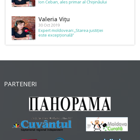
Ion Ceban, ales primar al Chișinăului
Valeria Vițu
30 Oct 2019
Expert moldovean:„Starea justiției
este excepțională”
PARTENERI