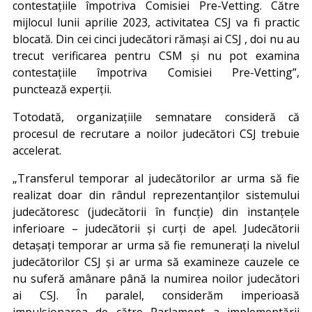
contestațiile împotriva Comisiei Pre-Vetting. Către
mijlocul lunii aprilie 2023, activitatea CSJ va fi practic
blocată. Din cei cinci judecători rămași ai CSJ , doi nu au
trecut verificarea pentru CSM și nu pot examina
contestațiile împotriva Comisiei Pre-Vetting”,
punctează experții.
Totodată, organizațiile semnatare consideră că
procesul de recrutare a noilor judecători CSJ trebuie
accelerat.
„Transferul temporar al judecătorilor ar urma să fie
realizat doar din rândul reprezentanților sistemului
judecătoresc (judecătorii în funcție) din instanțele
inferioare – judecătorii și curți de apel. Judecătorii
detașați temporar ar urma să fie remunerați la nivelul
judecătorilor CSJ și ar urma să examineze cauzele ce
nu suferă amânare până la numirea noilor judecători
ai CSJ. În paralel, considerăm imperioasă
impulsionarea de către Parlament a implementării