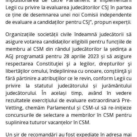
Legii cu privire la evaluarea judecătorilor CSJ în partea
ce ține de desemnarea unei noi Comisii independente
de evaluare a candidaților pentru CSJ”, propun experții.
Organizațiile societății civile îndeamnă judecătorii să
asigure votarea candidaților eligibili pentru funcțiile de
membru al CSM din rândul judecătorilor la ședința a
AGJ programată pentru 28 aprilie 2023 și să asigure
respectarea Constituţiei şi a legilor, drepturilor şi
libertăţilor omului, îndeplinirea cu onoare, conştiinţă şi
fără părtinire a atribuţiilor ce le revin, conform Legii cu
privire la statutul judecătorului și jurământului
judecătorului. În același timp, având în vedere
rezultatele exercițiului de evaluare extraordinară Pre-
Vetting, chemăm Parlamentul și CSM-ul să re-inițieze
concursurile de selectare a membrilor în CSM pentru
suplinirea tuturor vacanțelor în CSM.
Un șir de recomandări au fost expediate în adresa mai