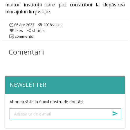
multor instituții care pot constribui la depășirea
blocajului din justiție.
06 Apr 2023
1038 visits
remove_red_eye
likes
shares
favorite
share
comments
Comentarii
NEWSLETTER
Abonează-te la fluxul nostru de noutăți