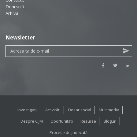
Donează
Arhiva
Newsletter
Investigații
Activități
Dosar social
Multimedia
Despre CIJM
Oportunități
Resurse
Bloguri
Procese de judecată