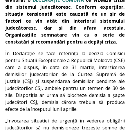
din sistemul judecătoresc. Conform experților,
situația tensionată este cauzată de un șir de
factori ce vin atât din interiorul sistemului
judecătoresc, dar și din afara acestuia.
Organizațiile semnatare vin cu o serie de
constatări și recomandări pentru a depăși criza.
În Declarație se face referință la decizia Comisiei
pentru Situații Excepționale a Republicii Moldova (CSE)
care a dispus, în data de 31 martie, interzicerea
demisiilor judecătorilor de la Curtea Supremă de
Justiție (CSJ) și suspendarea demisiilor pendinte ale
judecătorilor CSJ, ambele pentru un termen de 30 de
zile. Dispoziția ar urma să blocheze demisia a șapte
judecători CSJ, demisia cărora trebuia să producă
efecte de la începutul lunii aprilie.
„Invocarea situației de urgență în vederea obligării
judecătorilor să nu demisioneze trezește semne de