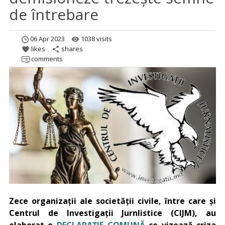
de întrebare
06 Apr 2023
1038 visits
remove_red_eye
likes
shares
favorite
share
comments
Zece organizații ale societății civile, între care și
Centrul de Investigații Jurnlistice (CIJM), au
elaborat o
DECLARAȚIE COMUNĂ
ce vizează criza