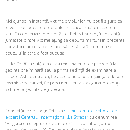
Nici ajunse în instanță, victimele violurilor nu pot fi sigure că
le vor fi respectate drepturile. Practica arată că acestea
sunt în continuare nedreptățite. Potrivit sursei, în instanță,
jumătate dintre victime ajung să depună mărturii în prezența
abuzatorului, ceea ce le face să retrăiască momentele
abuzului la care a fost supusă.
La fel, în 90 la sută din cazuri victima nu este prezentă la
şedinţa preliminară sau la prima şedinţă de examinare a
cauzei. Asta pentru că, fie acesta nu a fost înştiinţată despre
examinarea cauzei, fie procurorul nu a a asigurat prezenţa
victimei la şedinţa de judecată.
Constatările se conţin într-un
studiul tematic elaborat de
experţii Centrului Internaţional „La Strada”
cu denumirea
”Asigurarea drepturilor victimelor în cazul infracțiunilor
privind viața sexuală”. Documentul conține și o serie de