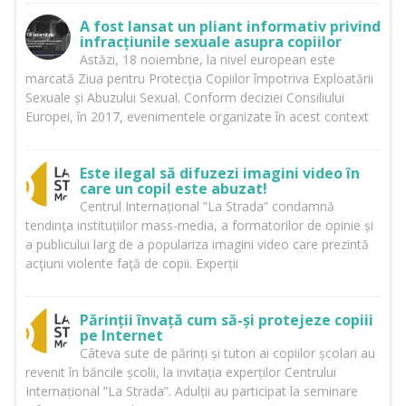
A fost lansat un pliant informativ privind
infracțiunile sexuale asupra copiilor
Astăzi, 18 noiembrie, la nivel european este
marcată Ziua pentru Protecția Copiilor împotriva Exploatării
Sexuale și Abuzului Sexual. Conform deciziei Consiliului
Europei, în 2017, evenimentele organizate în acest context
Este ilegal să difuzezi imagini video în
care un copil este abuzat!
Centrul Internațional ”La Strada” condamnă
tendința instituțiilor mass-media, a formatorilor de opinie și
a publicului larg de a populariza imagini video care prezintă
acţiuni violente faţă de copii. Experții
Părinții învață cum să-și protejeze copiii
pe Internet
Câteva sute de părinți și tutori ai copiilor școlari au
revenit în băncile școlii, la invitația experților Centrului
Internațional ”La Strada”. Adulții au participat la seminare