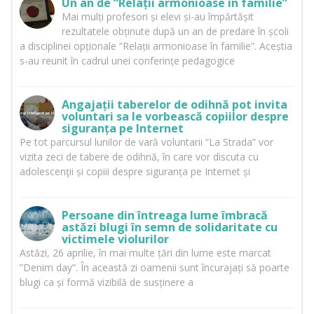
Un an de “Relații armonioase în familie”
Mai mulți profesori și elevi și-au împărtășit
rezultatele obținute după un an de predare în școli
a disciplinei opționale “Relații armonioase în familie”. Aceștia
s-au reunit în cadrul unei conferințe pedagogice
Angajații taberelor de odihnă pot invita
voluntari sa le vorbească copiilor despre
siguranța pe Internet
Pe tot parcursul lunilor de vară voluntarii “La Strada” vor
vizita zeci de tabere de odihnă, în care vor discuta cu
adolescenţii și copiii despre siguranța pe Internet și
Persoane din întreaga lume îmbracă
astăzi blugi în semn de solidaritate cu
victimele violurilor
Astăzi, 26 aprilie, în mai multe țări din lume este marcat
”Denim day”. În această zi oamenii sunt încurajați să poarte
blugi ca și formă vizibilă de susținere a