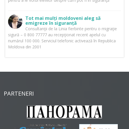
pentru a le vorbi elevilor despre cum pot fi în siguranţă
Tot mai mulți moldoveni aleg să
emigreze în siguranță
Consultanţii de la Linia fierbinte pentru o migraţie
sigură – 0 800 77777 au recepţionat recent apelul cu
numărul 100 000. Serviciul telefonic activează în Republica
Moldova din 2001
PARTENERI