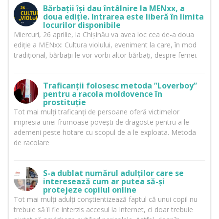
Bărbații își dau întâlnire la MENxx, a
doua ediție. Intrarea este liberă în limita
locurilor disponibile
Miercuri, 26 aprilie, la Chișinău va avea loc cea de-a doua
ediție a MENxx: Cultura violului, eveniment la care, în mod
tradițional, bărbații le vor vorbi altor bărbați, despre femei.
Traficanții folosesc metoda ”Loverboy”
pentru a racola moldovence în
prostituție
Tot mai mulți traficanți de persoane oferă victimelor
impresia unei frumoase povești de dragoste pentru a le
ademeni peste hotare cu scopul de a le exploata. Metoda
de racolare
S-a dublat numărul adulților care se
interesează cum ar putea să-și
protejeze copilul online
Tot mai mulți adulți conștientizează faptul că unui copil nu
trebuie să îi fie interzis accesul la Internet, ci doar trebuie