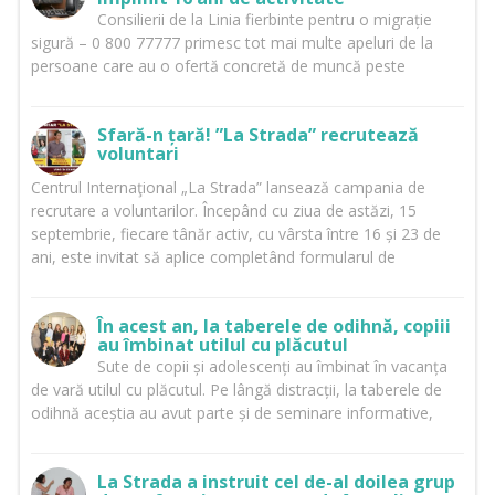
Consilierii de la Linia fierbinte pentru o migrație
sigură – 0 800 77777 primesc tot mai multe apeluri de la
persoane care au o ofertă concretă de muncă peste
Sfară-n țară! ”La Strada” recrutează
voluntari
Centrul Internaţional „La Strada” lansează campania de
recrutare a voluntarilor. Începând cu ziua de astăzi, 15
septembrie, fiecare tânăr activ, cu vârsta între 16 și 23 de
ani, este invitat să aplice completând formularul de
În acest an, la taberele de odihnă, copiii
au îmbinat utilul cu plăcutul
Sute de copii și adolescenți au îmbinat în vacanța
de vară utilul cu plăcutul. Pe lângă distracții, la taberele de
odihnă aceștia au avut parte și de seminare informative,
La Strada a instruit cel de-al doilea grup