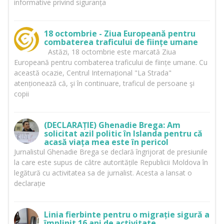
informative privind siguranța
18 octombrie - Ziua Europeană pentru
combaterea traficului de ființe umane
Astăzi, 18 octombrie este marcată Ziua
Europeană pentru combaterea traficului de ființe umane. Cu
această ocazie, Centrul Internațional "La Strada"
atenționează că, şi în continuare, traficul de persoane şi
copii
(DECLARAȚIE) Ghenadie Brega: Am
solicitat azil politic în Islanda pentru că
acasă viața mea este în pericol
Jurnalistul Ghenadie Brega se declară îngrijorat de presiunile
la care este supus de către autoritățile Republicii Moldova în
legătură cu activitatea sa de jurnalist. Acesta a lansat o
declarație
Linia fierbinte pentru o migrație sigură a
împlinit 16 ani de activitate