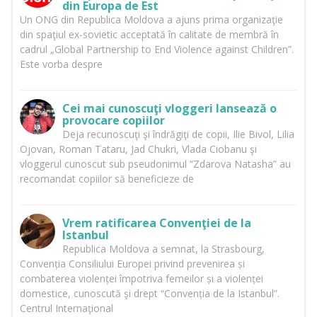
din Europa de Est
Un ONG din Republica Moldova a ajuns prima organizaţie
din spaţiul ex-sovietic acceptată în calitate de membră în
cadrul „Global Partnership to End Violence against Children”.
Este vorba despre
Cei mai cunoscuţi vloggeri lansează o
provocare copiilor
Deja recunoscuţi şi îndrăgiţi de copii, Ilie Bivol, Lilia
Ojovan, Roman Tataru, Jad Chukri, Vlada Ciobanu şi
vloggerul cunoscut sub pseudonimul “Zdarova Natasha” au
recomandat copiilor să beneficieze de
Vrem ratificarea Convenţiei de la
Istanbul
Republica Moldova a semnat, la Strasbourg,
Convenția Consiliului Europei privind prevenirea și
combaterea violenței împotriva femeilor și a violenței
domestice, cunoscută şi drept “Convenția de la Istanbul”.
Centrul Internaţional