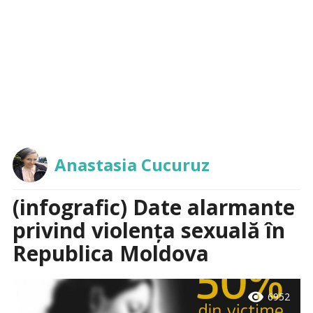
Anastasia Cucuruz
(infografic) Date alarmante
privind violența sexuală în
Republica Moldova
visibility
6952