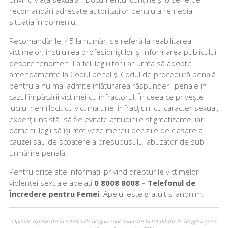
recomandări adresate autorităților pentru a remedia
situația în domeniu.
Recomandările, 45 la număr, se referă la reabilitarea
victimelor, instruirea profesioniştilor şi informarea publicului
despre fenomen. La fel, legiuitorii ar urma să adopte
amendamente la Codul penal şi Codul de procedură penală
pentru a nu mai admite înlăturarea răspunderii penale în
cazul împăcării victimei cu infractorul. În ceea ce priveşte
lucrul nemijlocit cu victima unei infracţiuni cu caracter sexual,
experţii insistă să fie evitate atitudinile stigmatizante, iar
oamenii legii să îşi motiveze mereu deciziile de clasare a
cauzei sau de scoatere a presupusului abuzator de sub
urmărire penală.
Pentru orice alte informații privind drepturile victimelor
violenței sexuale apelați
0 8008 8008 – Telefonul de
Încredere pentru Femei
. Apelul este gratuit și anonim.
Opiniile exprimate în rubrica de bloguri sunt asumate în totalitate de bloggeri şi nu