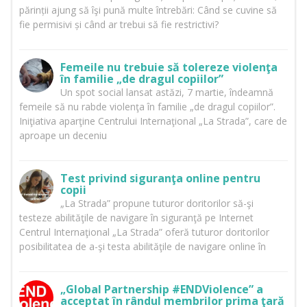
părinții ajung să îşi pună multe întrebări: Când se cuvine să
fie permisivi și când ar trebui să fie restrictivi?
Femeile nu trebuie să tolereze violenţa
în familie „de dragul copiilor”
Un spot social lansat astăzi, 7 martie, îndeamnă
femeile să nu rabde violenţa în familie „de dragul copiilor”.
Iniţiativa aparţine Centrului Internaţional „La Strada”, care de
aproape un deceniu
Test privind siguranţa online pentru
copii
„La Strada” propune tuturor doritorilor să-şi
testeze abilităţile de navigare în siguranţă pe Internet
Centrul Internaţional „La Strada” oferă tuturor doritorilor
posibilitatea de a-şi testa abilităţile de navigare online în
„Global Partnership #ENDViolence” a
acceptat în rândul membrilor prima ţară