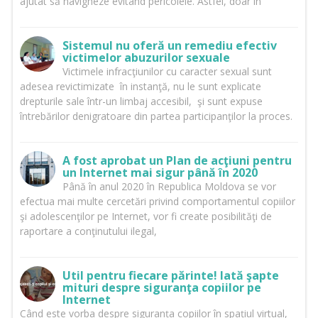
ajutat să navigheze evitând pericolele. Astfel, doar în
Sistemul nu oferă un remediu efectiv
victimelor abuzurilor sexuale
Victimele infracţiunilor cu caracter sexual sunt
adesea revictimizate în instanţă, nu le sunt explicate
drepturile sale într-un limbaj accesibil, şi sunt expuse
întrebărilor denigratoare din partea participanţilor la proces.
A fost aprobat un Plan de acţiuni pentru
un Internet mai sigur până în 2020
Până în anul 2020 în Republica Moldova se vor
efectua mai multe cercetări privind comportamentul copiilor
şi adolescenţilor pe Internet, vor fi create posibilităţi de
raportare a conţinutului ilegal,
Util pentru fiecare părinte! Iată şapte
mituri despre siguranţa copiilor pe
Internet
Când este vorba despre siguranța copiilor în spațiul virtual,