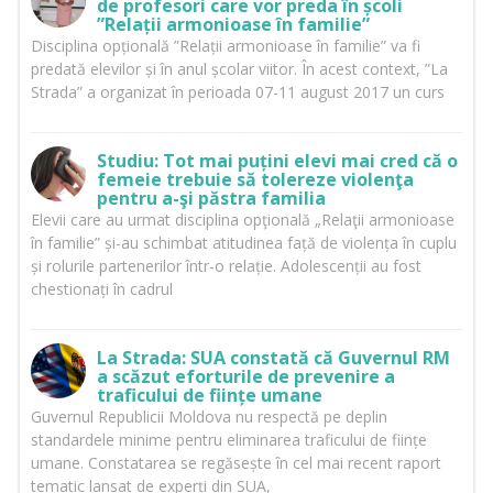
de profesori care vor preda în școli
”Relații armonioase în familie”
Disciplina opțională ”Relații armonioase în familie” va fi
predată elevilor și în anul școlar viitor. În acest context, ”La
Strada” a organizat în perioada 07-11 august 2017 un curs
Studiu: Tot mai puțini elevi mai cred că o
femeie trebuie să tolereze violenţa
pentru a-şi păstra familia
Elevii care au urmat disciplina opţională „Relaţii armonioase
în familie” și-au schimbat atitudinea față de violența în cuplu
și rolurile partenerilor într-o relație. Adolescenții au fost
chestionați în cadrul
La Strada: SUA constată că Guvernul RM
a scăzut eforturile de prevenire a
traficului de ființe umane
Guvernul Republicii Moldova nu respectă pe deplin
standardele minime pentru eliminarea traficului de ființe
umane. Constatarea se regăsește în cel mai recent raport
tematic lansat de experți din SUA,