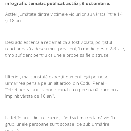
infografic tematic publicat astăzi, 6 octombrie.
Astfel, jumătate dintre victimele violurilor au vârsta între 14
și 18 ani.
Deși adolescenta a reclamat că a fost violată, polițistul
reacționează adesea mult prea lent, în medie peste 2-3 zile,
timp suficient pentru ca unele probe să fie distruse.
Ulterior, mai constată experții, oamenii legii pornesc
urmărirea penală pe un alt articol din Codul Penal –
”întreţinerea unui raport sexual cu o persoană care nu a
împlinit vârsta de 16 ani”.
La fel, în unul din trei cazuri, când victima reclamă viol în
grup, unele persoane sunt scoase de sub urmărire
penală.