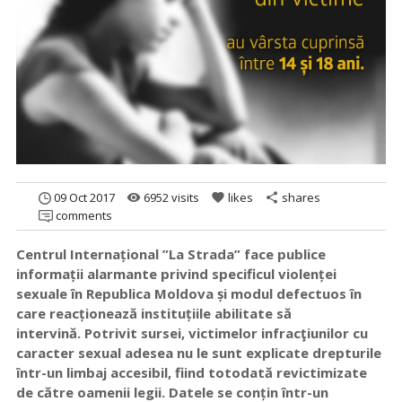
09 Oct 2017
6952 visits
likes
shares
remove_red_eye
favorite
share
comments
Centrul Internațional ”La Strada” face publice
informații alarmante privind specificul violenței
sexuale în Republica Moldova și modul defectuos în
care reacționează instituțiile abilitate să
intervină.
Potrivit sursei, victimelor infracţiunilor cu
caracter sexual adesea nu le sunt explicate drepturile
într-un limbaj accesibil, fiind totodată revictimizate
de către oamenii legii. Datele se conțin într-un