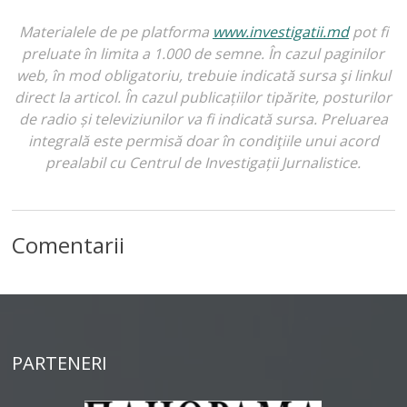
Materialele de pe platforma
www.investigatii.md
pot fi
preluate în limita a 1.000 de semne. În cazul paginilor
web, în mod obligatoriu, trebuie indicată sursa şi linkul
direct la articol. În cazul publicațiilor tipărite, posturilor
de radio și televiziunilor va fi indicată sursa. Preluarea
integrală este permisă doar în condiţiile unui acord
prealabil cu Centrul de Investigații Jurnalistice.
Comentarii
PARTENERI