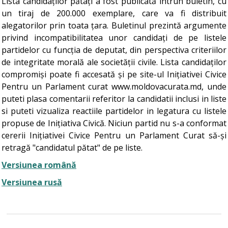
Lista candidaților pătați a fost publicată întrun buletin, cu
un tiraj de 200.000 exemplare, care va fi distribuit
alegatorilor prin toata țara. Buletinul prezintă argumente
privind incompatibilitatea unor candidați de pe listele
partidelor cu funcția de deputat, din perspectiva criteriilor
de integritate morală ale societății civile. Lista candidaților
compromiși poate fi accesată și pe site-ul Inițiativei Civice
Pentru un Parlament curat www.moldovacurata.md, unde
puteti plasa comentarii referitor la candidatii inclusi in liste
si puteti vizualiza reactiile partidelor in legatura cu listele
propuse de Inițiativa Civică. Niciun partid nu s-a conformat
cererii Inițiativei Civice Pentru un Parlament Curat să-și
retragă "candidatul pătat" de pe liste.
Versiunea română
Versiunea rusă