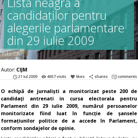
Lista neagră a
candidaților pentru
alegerile parlamentare
din 29 iulie 2009
Foto: CIJM
Autor:
CIJM
21 Iul 2009
4657 visits
likes
shares
comments
remove_red_eye
favorite
share
O echipă de jurnaliști a monitorizat peste 200 de
candidați antrenati in cursa electorala pentru
Parlament din 29 iulie 2009, numărul persoanelor
monitorizate fiind luat în funcție de șansele
formațiunilor politice de a accede în Parlament,
conform sondajelor de opinie.