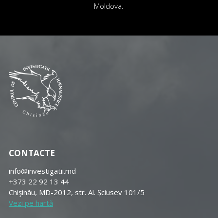
Moldova.
CONTACTE
info@investigatii.md
+373 22 92 13 44
Chişinău, MD-2012, str. Al. Șciusev 101/5
Vezi pe hartă