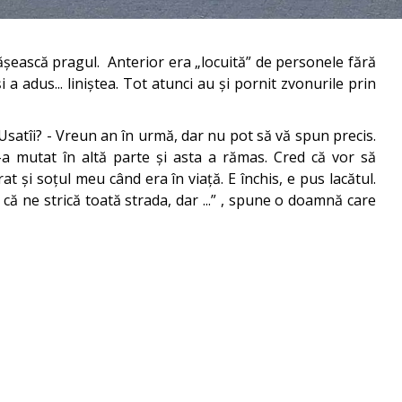
 pășească pragul. Anterior era „locuită” de personele fără
 a adus... liniștea. Tot atunci au și pornit zvonurile prin
e Usatîi? - Vreun an în urmă, dar nu pot să vă spun precis.
-a mutat în altă parte și asta a rămas. Cred că vor să
at și soțul meu când era în viață. E închis, e pus lacătul.
că ne strică toată strada, dar ...” , spune o doamnă care