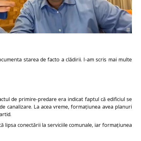
documenta starea de facto a clădirii. I-am scris mai multe
tul de primire-predare era indicat faptul că edificiul se
și de canalizare. La acea vreme, formațiunea avea planuri
rtid.
ă lipsa conectării la serviciile comunale, iar formațiunea