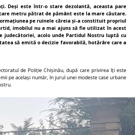
ți. Deși este într-o stare dezolantă, aceasta pare
fiecare metru pătrat de pământ este la mare căutare.
ormațiunea pe ruinele căreia și-a constituit propriul
tid, imobilul nu a mai ajuns să fie utilizat în acest
le judecătoriei, acolo unde Partidul Nostru luptă cu
itatea să emită o decizie favorabilă, hotărâre care a
ctoratul de Poliție Chișinău, după care privirea îți este
remii pe același număr, în jurul unei modeste case urbane
ostru.