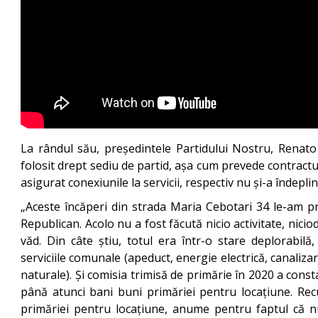
La rândul său, președintele Partidului Nostru, Renato U
folosit drept sediu de partid, așa cum prevede contractu
asigurat conexiunile la servicii, respectiv nu și-a îndepl
„Aceste încăperi din strada Maria Cebotari 34 le-am pr
Republican. Acolo nu a fost făcută nicio activitate, nici
văd. Din câte știu, totul era într-o stare deplorabilă,
serviciile comunale (apeduct, energie electrică, canaliz
naturale). Și comisia trimisă de primărie în 2020 a consta
până atunci bani buni primăriei pentru locațiune. Re
primăriei pentru locațiune, anume pentru faptul că n