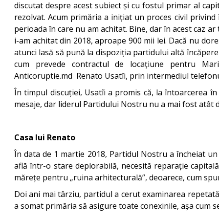
discutat despre acest subiect și cu fostul primar al capi
rezolvat. Acum primăria a inițiat un proces civil privind 
perioada în care nu am achitat. Bine, dar în acest caz ar 
i-am achitat din 2018, aproape 900 mii lei. Dacă nu dore
atunci lasă să pună la dispoziția partidului altă încăper
cum prevede contractul de locațiune pentru Mari
Anticoruptie.md Renato Usatîi, prin intermediul telefonulu
În timpul discuției, Usatîi a promis că, la întoarcerea î
mesaje, dar liderul Partidului Nostru nu a mai fost atât d
Casa lui Renato
În data de 1 martie 2018, Partidul Nostru a încheiat un 
află într-o stare deplorabilă, necesită reparație capita
mărețe pentru „ruina arhitecturală”, deoarece, cum spune
Doi ani mai târziu, partidul a cerut examinarea repetată 
a somat primăria să asigure toate conexinile, așa cum se 