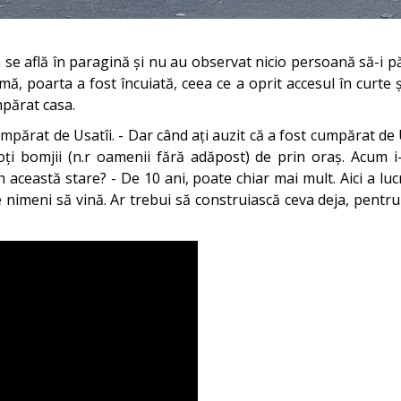
ea se află în paragină și nu au observat nicio persoană să-i
ă, poarta a fost încuiată, ceea ce a oprit accesul în curte și
mpărat casa.
 cumpărat de Usatîi. - Dar când ați auzit că a fost cumpărat d
oți bomjii (n.r oamenii fără adăpost) de prin oraș. Acum i
n această stare? - De 10 ani, poate chiar mai mult. Aici a lucr
imeni să vină. Ar trebui să construiască ceva deja, pentru 