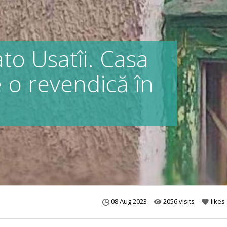
to Usatîi. Casa
 o revendică în
08 Aug 2023
2056 visits
likes
remove_red_eye
favorite