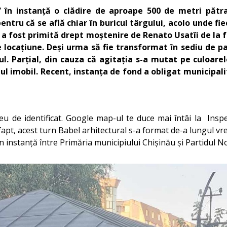
” în instanță o clădire de aproape 500 de metri pătra
ntru că se află chiar în buricul târgului, acolo unde 
a fost primită drept moștenire de Renato Usatîi de la f
locațiune. Deși urma să fie transformat în sediu de par
ul. Parțial, din cauza că agitația s-a mutat pe culoare
ul imobil. Recent, instanța de fond a obligat municipal
eu de identificat. Google map-ul te duce mai întâi la Inspe
 fapt, acest turn Babel arhitectural s-a format de-a lungul v
în instanță între Primăria municipiului Chișinău și Partidul N