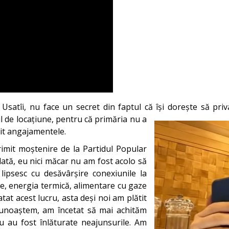
satîi, nu face un secret din faptul că își dorește să priva
l de locațiune, pentru că primăria nu a
init angajamentele.
imit moștenire de la Partidul Popular
odată, eu nici măcar nu am fost acolo să
 lipsesc cu desăvârșire conexiunile la
are, energia termică, alimentare cu gaze
tat acest lucru, asta deși noi am plătit
cunoaștem, am încetat să mai achităm
u au fost înlăturate neajunsurile. Am