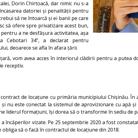
talei, Dorin Chirtoacă, dar nimic nu s-a
încasarea datoriei și penalității pentru
trebui să ne întoarcă și ei banii pe care
sc să ofere spre privatizare acest bun,
e pentru a ne desfășura activitatea, așa
a Cebotari 34”, a declarat pentru
i, deoarece se afla în afara țării.
n țară, vom avea acces în interiorul clădirii pentru a putea 
e receptiv.
contract de locațune cu primăria municipiului Chișinău. În ac
lă și nu este conectat la sistemul de aprovizionare cu apă 
 liderul formațiuni, își dorea să o transforme în sediu de pa
a încăperilor vizate. Pe 25 septembrie 2020 a fost constatat
obliga să o facă în contractul de locațiune din 2018.