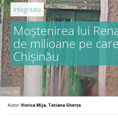
Integritate
Moștenirea lui Rena
de milioane pe care
Chișinău
Colaj CIJM
Autor:
Viorica Mija, Tatiana Gherța