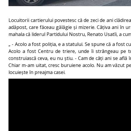
Locuitorii cartierului povestesc că de zeci de ani clădir
adăpost, care făceau gălăgie și mizerie. Câțiva ani în urm
mahala că liderul Partidului Nostru, Renato Usatîi, a cu
„ - Acolo a fost poliția, e a statului. Se spune că a fost
Acolo a fost Centru de triere, unde îi strângeau pe t
construiască ceva, eu nu știu. - Cam de câți ani se află î
Chiar m-am uitat, cresc buruiene acolo. Nu am văzut pe n
locuiește în preajma casei.