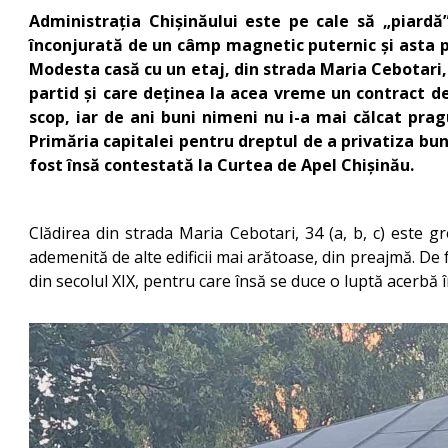
Administrația Chișinăului este pe cale să „piardă
înconjurată de un câmp magnetic puternic și asta pe
Modesta casă cu un etaj, din strada Maria Cebotari, 
partid și care deținea la acea vreme un contract de 
scop, iar de ani buni nimeni nu i-a mai călcat prag
Primăria capitalei pentru dreptul de a privatiza bun
fost însă contestată la Curtea de Apel Chișinău.
Clădirea din strada Maria Cebotari, 34 (a, b, c) este gr
ademenită de alte edificii mai arătoase, din preajmă. De
din secolul XIX, pentru care însă se duce o luptă acerbă 