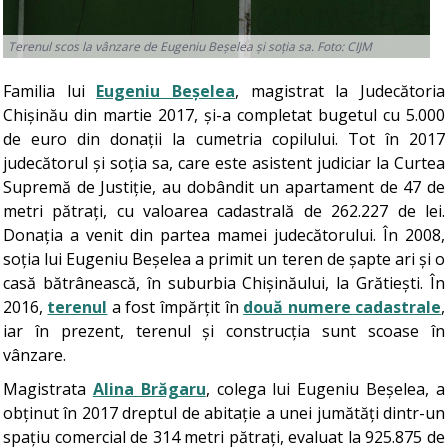
Terenul scos la vânzare de Eugeniu Beșelea și soția sa. Foto: CIJM
Familia lui
Eugeniu Beșelea
, magistrat la Judecătoria
Chișinău din martie 2017, și-a completat bugetul cu 5.000
de euro din donații la cumetria copilului. Tot în 2017
judecătorul și soția sa, care este asistent judiciar la Curtea
Supremă de Justiție, au dobândit un apartament de 47 de
metri pătrați, cu valoarea cadastrală de 262.227 de lei.
Donația a venit din partea mamei judecătorului. În 2008,
soția lui Eugeniu Beșelea a primit un teren de șapte ari și o
casă bătrânească, în suburbia Chișinăului, la Grătiești. În
2016,
terenul
a fost împărțit în
două numere cadastrale
,
iar în prezent, terenul și construcția sunt scoase în
vânzare.
Magistrata
Alina Brăgaru
, colega lui Eugeniu Beșelea, a
obținut în 2017 dreptul de abitație a unei jumătăți dintr-un
spațiu comercial de 314 metri pătrați, evaluat la 925.875 de