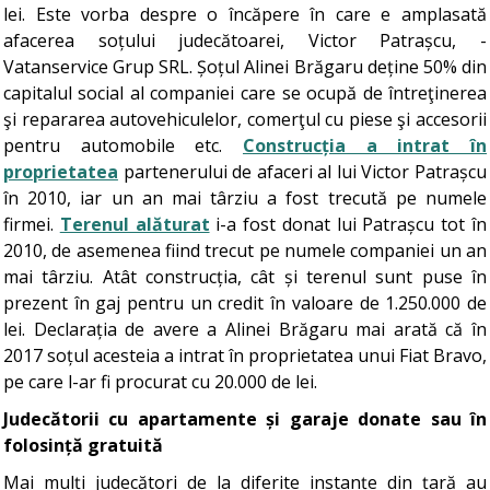
lei. Este vorba despre o încăpere în care e amplasată
afacerea soțului judecătoarei, Victor Patrașcu, -
Vatanservice Grup SRL. Șoțul Alinei Brăgaru deține 50% din
capitalul social al companiei care se ocupă de întreţinerea
şi repararea autovehiculelor, comerţul cu piese şi accesorii
pentru automobile etc.
Construcția a intrat în
proprietatea
partenerului de afaceri al lui Victor Patrașcu
în 2010, iar un an mai târziu a fost trecută pe numele
firmei.
Terenul alăturat
i-a fost donat lui Patrașcu tot în
2010, de asemenea fiind trecut pe numele companiei un an
mai târziu. Atât construcția, cât și terenul sunt puse în
prezent în gaj pentru un credit în valoare de 1.250.000 de
lei. Declarația de avere a Alinei Brăgaru mai arată că în
2017 soțul acesteia a intrat în proprietatea unui Fiat Bravo,
pe care l-ar fi procurat cu 20.000 de lei.
Judecătorii cu apartamente și garaje donate sau în
folosință gratuită
Mai mulți judecători de la diferite instanțe din țară au