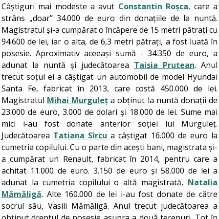
Câștiguri mai modeste a avut
Constantin Roșca
, care a
strâns „doar” 34.000 de euro din donațiile de la nuntă.
Magistratul și-a cumpărat o încăpere de 15 metri pătrați cu
94.600 de lei, iar o alta, de 6,3 metri pătrați, a fost luată în
posesie. Aproximativ aceeași sumă - 34.350 de euro, a
adunat la nuntă și judecătoarea
Taisia Prutean
. Anul
trecut soțul ei a câștigat un automobil de model Hyundai
Santa Fe, fabricat în 2013, care costă 450.000 de lei.
Magistratul
Mihai Murguleț
a obținut la nuntă donații de
23.000 de euro, 3.000 de dolari și 18.000 de lei. Sume mai
mici i-au fost donate anterior soției lui Murguleț.
Judecătoarea
Tatiana Sîrcu
a câștigat 16.000 de euro la
cumetria copilului. Cu o parte din acești bani, magistrata și-
a cumpărat un Renault, fabricat în 2014, pentru care a
achitat 11.000 de euro. 3.150 de euro și 58.000 de lei a
adunat la cumetria copilului o altă magistrată,
Natalia
Mămăligă
. Alte 160.000 de lei i-au fost donate de către
socrul său, Vasili Mămăligă. Anul trecut judecătoarea a
obținut dreptul de posesie asupra a două terenuri. Tot în