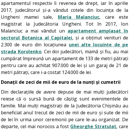
apartamentul respectiv îi revenea de drept, iar în aprilie
2017, judecătorul și-a vândut cotele din locuința de la
Ungheni mamei sale,
Maria Malanciuc
, care este
magistrat la Judecătoria Ungheni. Tot în 2017, Ion
Malanciuc a mai vândut un
apartament amplasat în
sectorul Botanica al Capitalei
, și a obținut venituri de
2.300 de euro din locațiunea
unei alte locuințe de pe
strada Korolenko
. Cei doi judecători, mamă și fiu, au mai
cumpărat împreună un apartament de 133 de metri pătrați
pentru care au achitat 907.000 de lei și un garaj de 21 de
metri pătrați, care i-a costat 124.000 de lei.
Donații de zeci de mii de euro de la nunți și cumetrii
Din declarațiile de avere depuse de mai mulți judecători
reiese că o sursă bună de câștig sunt evenimentele de
familie. Mai mulți magistrați de la Judecătoria Chișinău au
beneficiat anul trecut de zeci de mii de euro și sute de mii
de lei în urma unor ceremonii pe care le-au organizat. De
departe, cel mai norocos a fost
Gheorghe Stratulat
, care