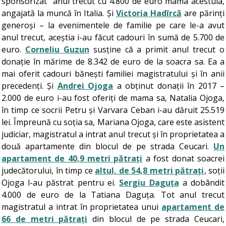
sponsorizat” anul trecut cu 4.800 de euro mama acestuia,
angajată la muncă în Italia. Și
Victoria Hadîrcă
are părinți
generoși – la evenimentele de familie pe care le-a avut
anul trecut, aceștia i-au făcut cadouri în sumă de 5.700 de
euro.
Corneliu Guzun
susține că a primit anul trecut o
donație în mărime de 8.342 de euro de la soacra sa. Ea a
mai oferit cadouri bănești familiei magistratului și în anii
precedenți. Și
Andrei Ojoga
a obținut donații în 2017 –
2.000 de euro i-au fost oferiți de mama sa, Natalia Ojoga,
în timp ce socrii Petru și Varvara Ceban i-au dăruit 25.519
lei. Împreună cu soția sa, Mariana Ojoga, care este asistent
judiciar, magistratul a intrat anul trecut și în proprietatea a
două apartamente din blocul de pe strada Ceucari.
Un
apartament de 40,9 metri pătrați
a fost donat soacrei
judecătorului, în timp ce
altul, de 54,8 metri pătrați
, soții
Ojoga l-au păstrat pentru ei.
Sergiu Daguța
a dobândit
4.000 de euro de la Tatiana Daguța. Tot anul trecut
magistratul a intrat în proprietatea unui
apartament de
66 de metri pătrați
din blocul de pe strada Ceucari,