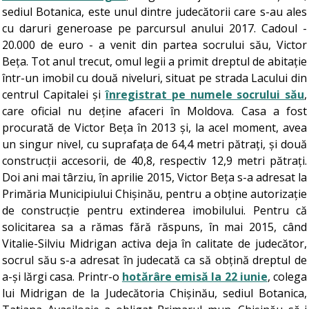
sediul Botanica, este unul dintre judecătorii care s-au ales
cu daruri generoase pe parcursul anului 2017. Cadoul -
20.000 de euro - a venit din partea socrului său, Victor
Beța. Tot anul trecut, omul legii a primit dreptul de abitație
într-un imobil cu două niveluri, situat pe strada Lacului din
centrul Capitalei și
înregistrat pe numele socrului său
,
care oficial nu deține afaceri în Moldova. Casa a fost
procurată de Victor Beța în 2013 și, la acel moment, avea
un singur nivel, cu suprafața de 64,4 metri pătrați, și două
construcții accesorii, de 40,8, respectiv 12,9 metri pătrați.
Doi ani mai târziu, în aprilie 2015, Victor Beța s-a adresat la
Primăria Municipiului Chișinău, pentru a obține autorizație
de construcție pentru extinderea imobilului. Pentru că
solicitarea sa a rămas fără răspuns, în mai 2015, când
Vitalie-Silviu Midrigan activa deja în calitate de judecător,
socrul său s-a adresat în judecată ca să obțină dreptul de
a-și lărgi casa. Printr-o
hotărâre emisă la 22 iunie
, colega
lui Midrigan de la Judecătoria Chișinău, sediul Botanica,