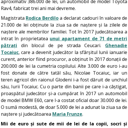
aproximativ 386.000 de lei, un automobil de model Toyota
Rav4, fabricat trei ani mai devreme.
Magistrata
Rodica Berdilo
a declarat cadouri în valoare de
21.000 de lei obținute la ziua sa de naștere și la zilele de
naștere ale membrilor familiei. Tot în 2017 judecătoarea a
intrat în proprietatea
unui apartament de 71 de metri
pătrați
din blocul de pe strada Ceucari.
Ghenadie
Tocaiuc
, care a devenit judecător la sfârșitul lunii ianuarie
curent, anterior fiind procuror, a obținut în 2017 donații de
200.000 de lei la cumetria copilului. Alte 3.000 de euro i-au
fost donate de către tatăl său, Nicolae Tocaiuc, iar un
teren agricol din raionul Glodeni i-a fost dăruit de unchiul
său, Iurii Tocaiuc. Cu o parte din banii pe care i-a câștigat,
proaspătul judecător și-a cumpărat în 2017 un automobil
de model BMW E60, care l-a costat oficial doar 30.000 de lei.
O sumă modestă, de doar 5.000 de lei a adunat la ziua sa de
naștere și judecătoarea
Maria Frunze
.
Mii de euro și sute de mii de lei de la copii, socri și