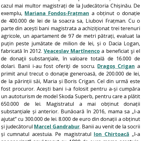
cazul mai multor magistrați de la Judecătoria Chișinău. De
exemplu,
Mariana Fondos-Frațman
a obținut o donație
de 400.000 de lei de la soacra sa, Liubovi Frațman. Cu o
parte din acești bani magistrata a achiziționat trei terenuri
agricole, un apartament de 97 de metri pătrați, evaluat la
puțin peste jumătate de milion de lei, și o Dacia Logan,
fabricată în 2012.
Veaceslav Martînenco
a beneficiat şi el
de donaţii substanţiale, în valoare totală de 16.000 de
dolari. Banii i-au fost oferiţi de socru.
Dragoș Crigan
a
primit anul trecut o donație generoasă, de 200.000 de lei,
de la părinții săi, Maria și Boris Crigan. Cel din urmă este
fost procuror. Acești bani i-a folosit pentru a-și cumpăra
un autoturism de model Skoda Superb, pentru care a plătit
650.000 de lei. Magistratul a mai obținut donații
substanțiale și anterior. Bunăoară în 2016, mama sa „l-a
ajutat” cu 300.000 de lei. 8.000 de euro din donații a obținut
și judecătorul
Marcel Gandrabur
. Banii au venit de la socrii
și cumnatul acestuia. Pe magistratul
Ion Chirtoacă
„l-a