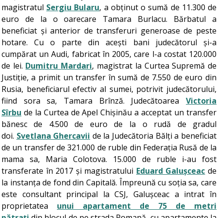
magistratul
Sergiu Bularu
, a obținut o sumă de 11.300 de
euro de la o oarecare Tamara Burlacu. Bărbatul a
beneficiat și anterior de transferuri generoase de peste
hotare. Cu o parte din acești bani judecătorul și-a
cumpărat un Audi, fabricat în 2005, care l-a costat 120.000
de lei.
Dumitru Mardari
, magistrat la Curtea Supremă de
Justiție, a primit un transfer în sumă de 7.550 de euro din
Rusia, beneficiarul efectiv al sumei, potrivit judecătorului,
fiind sora sa, Tamara Brînză. Judecătoarea
Victoria
Sîrbu
de la Curtea de Apel Chișinău a acceptat un transfer
bănesc de 4.500 de euro de la o rudă de gradul
doi.
Svetlana Ghercavii
de la Judecătoria Bălți a beneficiat
de un transfer de 321.000 de ruble din Federația Rusă de la
mama sa, Maria Colotova. 15.000 de ruble i-au fost
transferate în 2017 și magistratului
Eduard Galușceac
de
la instanța de fond din Capitală. Împreună cu soția sa, care
este consultant principal la CSJ, Galușceac a intrat în
proprietatea
unui apartament de 75 de metri
pătrați
din blocul de pe strada Romană, cu apartamente la