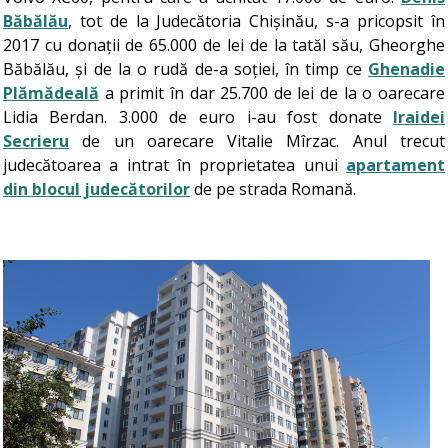
Băbălău
, tot de la Judecătoria Chișinău, s-a pricopsit în
2017 cu donații de 65.000 de lei de la tatăl său, Gheorghe
Băbălău, și de la o rudă de-a soției, în timp ce
Ghenadie
Plămădeală
a primit în dar 25.700 de lei de la o oarecare
Lidia Berdan. 3.000 de euro i-au fost donate
Iraidei
Secrieru
de un oarecare Vitalie Mîrzac. Anul trecut
judecătoarea a intrat în proprietatea unui
apartament
din blocul judecătorilor
de pe strada Romană.