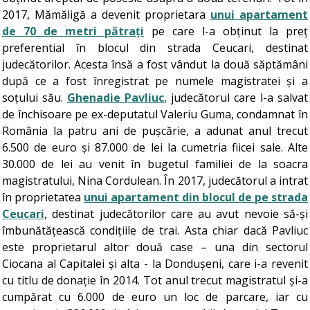
2017, Mămăligă a devenit proprietara
unui apartament
de 70 de metri pătrați
pe care l-a obținut la preț
preferential în blocul din strada Ceucari, destinat
judecătorilor. Acesta însă a fost vândut la două săptămâni
după ce a fost înregistrat pe numele magistratei și a
soțului său.
Ghenadie Pavliuc
, judecătorul care l-a salvat
de închisoare pe ex-deputatul Valeriu Guma, condamnat în
România la patru ani de pușcărie, a adunat anul trecut
6.500 de euro și 87.000 de lei la cumetria fiicei sale. Alte
30.000 de lei au venit în bugetul familiei de la soacra
magistratului, Nina Cordulean. În 2017, judecătorul a intrat
în proprietatea
unui apartament din blocul de pe strada
Ceucari
, destinat judecătorilor care au avut nevoie să-și
îmbunătățească condițiile de trai. Asta chiar dacă Pavliuc
este proprietarul altor două case – una din sectorul
Ciocana al Capitalei și alta - la Dondușeni, care i-a revenit
cu titlu de donație în 2014. Tot anul trecut magistratul și-a
cumpărat cu 6.000 de euro un loc de parcare, iar cu