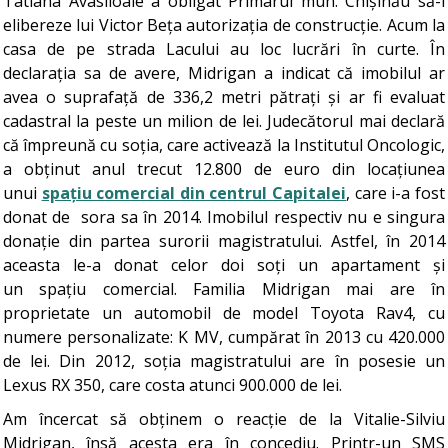
Tatiana Avasiloaie a obligat Primarul mun. Chișinău să-i
elibereze lui Victor Beța autorizația de construcție. Acum la
casa de pe strada Lacului au loc lucrări în curte. În
declarația sa de avere, Midrigan a indicat că imobilul ar
avea o suprafață de 336,2 metri pătrați și ar fi evaluat
cadastral la peste un milion de lei. Judecătorul mai declară
că împreună cu soția, care activează la Institutul Oncologic,
a obținut anul trecut 12.800 de euro din locațiunea
unui
spațiu comercial din centrul Capitalei
, care i-a fost
donat de sora sa în 2014. Imobilul respectiv nu e singura
donație din partea surorii magistratului. Astfel, în 2014
aceasta le-a donat celor doi soți un apartament și
un spațiu comercial. Familia Midrigan mai are în
proprietate un automobil de model Toyota Rav4, cu
numere personalizate: K MV, cumpărat în 2013 cu 420.000
de lei. Din 2012, soția magistratului are în posesie un
Lexus RX 350, care costa atunci 900.000 de lei.
Am încercat să obținem o reacție de la Vitalie-Silviu
Midrigan, însă acesta era în concediu. Printr-un SMS