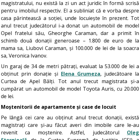
magistratului, nu există la zi un act juridic în formă scrisă
pentru imobilul respectiv. El a subliniat că e vorba despre
casa părintească a soției, unde locuiește în prezent. Tot
anul trecut judecătorul i-a donat un automobil de model
Opel fratelui său, Gheorghe Caraman, dar a primit în
schimb două donații generoase – 1.800 de euro de la
mama sa, Liubovi Caraman, și 100.000 de lei de la soacra
sa, Veronica Ivanov.
Un garaj de 34 de metri pătrați, evaluat la 53.000 de lei a
obținut prin donație și
Elena Grumeza
, judecătoare la
Curtea de Apel Bălți. Tot anul trecut magistrata și-a
cumpărat un automobil de model Toyota Auris, cu 20.000
de lei.
Moștenitorii de apartamente și case de locuit
Pe lângă cei care au obținut anul trecut donații, există
magistrați care și-au făcut averi din imobile care le-au
revenit ca moștenire. Astfel, judecătorul
Oleg
Sternioală
de la Curtea Supremă de Justiție (CSJ) a