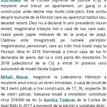
moștenit anul trecut un apartament, un garaj și o
construcție unde deține mai multe cote-părți. Este vorba
despre bunurile de la Florești care au aparținut tatălui său,
decedat recent. Deși nu a declarat în anii precedenți niciun
imobil, magistratul tră­ieşte într-o casă de lux, care valo­
rează peste șapte mili­oane de lei la preţul de piaţă.
Clădirea este înre­gis­trată pe numele părinţi­lor
magistratului, pen­sio­nari, care au trăit însă toată viaţa la
Flo­reşti. Abia în 2016 Sternioală a trecut casa de lux în
declarația de avere, dar ca o cotă parte din moștenire. În
2018 judecătorul de la CSJ a intrat în posesia unui
automobil de model Skoda Superb.
Mihail Macar
, magistrat la Judecătoria Hâncești a
moștenit anul trecut un teren intravilan, o casă de locuit de
96,3 metri pătrați și trei construcții, de 17, 76, respectiv 36
de metri pătrați. Valoarea totală a imobilelor constituie
circa 374.000 de lei. Și
Aurelia Toderaș
de la Curtea de
Apel Bălți în 2017 a moștenit de la părinți o jumătate dintr-