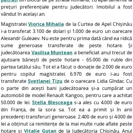
prețuri preferențiale pentru judecători. Imobilul a fost
vândut în același an.
Magistratei
Viorica Mihaila
de la Curtea de Apel Chișinău
i-a transferat 3.100 de dolari și 1.000 de euro un oarecare
Alexandr Guleaev. Nu este pentru prima dată când ea ridică
sume generoase transferate de peste hotare. Și
judecătoarea
Vasilisa Muntean
a beneficiat anul trecut de
ajutoare bănești de peste hotare - 65.000 de ruble din
partea tatălui său. Tot el a făcut o donație de 2.000 de euro
pentru copilul magistratei. 6.970 de euro i-au fost
transferate
Svetlanei Tizu
de o oarecare Lidia Gîndac. Cu
o parte din acești bani judecătoarea și-a cumpărat un
automobil de model Renault Kangoo, pentru care a achitat
50.000 de lei.
Stella Bleșceaga
s-a ales cu 4.000 de euro
din Franța, de la sora sa. Tot ea a primit și în anii
precedenți transferuri generoase. 2.400 de euro și 4.000 de
lei a obținut ca remitențe de la mai multe rude aflate peste
hotare și
Vitalie Guțan
de la Judecătoria Chișinău. Anul