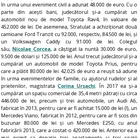
în urma unui eveniment civil a adunat 48.000 de euro. Cu o
parte din acești bani, judecătorul și-a cumpărat un
automobil nou de model Toyota Rav4, în valoare de
452.000 de lei. De asemenea, Stratulat a achiziționat două
camioane Ford Tranzit cu 92.000, respectiv, 84.500 de lei, și
un Volkswagen Caddy cu 91.000 de lei. Colegul
său,
Nicolae Corcea
, a câștigat la nuntă 30.000 de euro,
9.500 de dolari și 125.000 de lei. Anul trecut judecătorul și-a
cumpărat un automobil de model Toyota Prius, pentru
care a plătit 80.000 de lei. 42.025 de euro a reușit să adune
în urma evenimentelor de familie, cu ajutorul rudelor și al
prietenilor, magistrata
Corina Ursachi
. În 2017 ea și-a
cumpărat un spațiu comercial de 35,4 metri pătrați cu circa
446.000 de lei, precum și trei automobile, un Audi A6,
fabricat în 2013, pentru care ar fi achitat 15.000 de lei (!), un
Mercedes Viano, fabricat în 2012, pentru care ar fi scos din
buzunar 80.000 de lei și un Mercedes E250, cu anul
fabricării 2013, care a costat-o 420.000 de lei. Anterior ea a
mai primit ca donație trei apartamente și trei spații