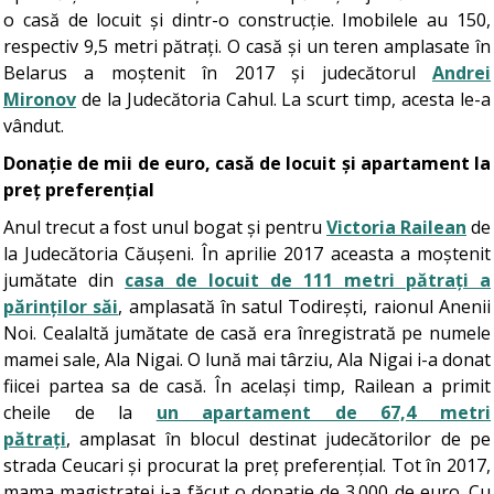
o casă de locuit și dintr-o construcție. Imobilele au 150,
respectiv 9,5 metri pătrați. O casă și un teren amplasate în
Belarus a moștenit în 2017 și judecătorul
Andrei
Mironov
de la Judecătoria Cahul. La scurt timp, acesta le-a
vândut.
Donație de mii de euro, casă de locuit și apartament la
preț preferențial
Anul trecut a fost unul bogat și pentru
Victoria Railean
de
la Judecătoria Căușeni. În aprilie 2017 aceasta a moștenit
jumătate din
casa de locuit de 111 metri pătrați a
părinților săi
, amplasată în satul Todirești, raionul Anenii
Noi. Cealaltă jumătate de casă era înregistrată pe numele
mamei sale, Ala Nigai. O lună mai târziu, Ala Nigai i-a donat
fiicei partea sa de casă. În același timp, Railean a primit
cheile de la
un apartament de 67,4 metri
pătrați
, amplasat în blocul destinat judecătorilor de pe
strada Ceucari și procurat la preț preferențial. Tot în 2017,
mama magistratei i-a făcut o donație de 3.000 de euro. Cu