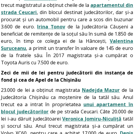
trecut magistratul a obținut cheile de la
apartamentul din
strada Ceucari
, din blocul destinat judecătorilor, dar și-a
procurat și un automobil pentru care a scos din buzunar
3.600 de euro.
Irina Țonov
de la Judecătoria Căușeni a
beneficiat de remitențe de la soțul său în sumă de 1.850 de
euro, în timp ce colega ei de la Hâncești,
Valentina
Suruceanu
, a primit un transfer în valoare de 145 de euro
de la fratele său. În 2017 magistrata și-a cumpărat o
Toyota Auris cu 7.500 de euro.
Zeci de mii de lei pentru judecătorii din instanța de
fond și cea de Apel de la Chișinău
23.000 de lei a obținut magistrata
Nadejda Mazur
de la
Judecătoria Chișinău ca moștenire de la tatăl său. Anul
trecut ea a intrat în proprietatea
unui apartament în
blocul judecătorilor
de pe strada Ceucari. Câte 20.000 de
lei i-au dăruit judecătoarei
Veronica Jomiru-Niculiță
tatăl
și socrul său. Anul trecut magistrata și-a cumpărat un
Volvo XC60, pentru care a achitat 17.000 de euro.
Denis