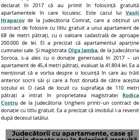
declarat în 2017 că au primit în folosință gratuită
apartamentele în care locuiesc. Este cazul lui
Vasili
Hrapacov
de la Judecătoria Comrat, care a obținut un
contract de folosire cu titlu gratuit a unui apartament de
68 de metri pătrați, cu o valoare cadastrală de aproape
200.000 de lei. El a precizat că apartamentul aparține
cumnatei sale. Și magistrata
Olga Jamba
, de la Judecătoria
Soroca, s-a ales cu o donație generoasă în 2017 – un
apartament de 45,4 metri pătrați, evaluat la 41.804 lei. Ea a
menționat că e vorba despre o locuință în care au trăit
anterior socrii săi și care a fost donată de către aceștia
soțului ei. O casă de locuit cu suprafața de 110 metri
pătrați a intrat în proprietatea magistratei
Rodica
Costru
de la Judecătoria Ungheni printr-un contract de
donație cu titlu gratuit. Ea a precizat că imobilul i-a revenit
după decesul tatălui.