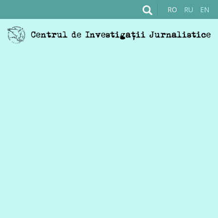
RO
RU
EN