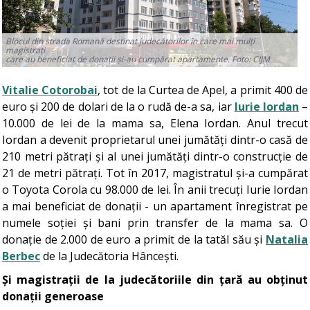
Blocul din strada Romană destinat judecătorilor în care mai mulți
magistrați
care au beneficiat de donații și-au cumpărat apartamente. Foto: CIJM
Vitalie Cotorobai
, tot de la Curtea de Apel, a primit 400 de
euro și 200 de dolari de la o rudă de-a sa, iar
Iurie Iordan
–
10.000 de lei de la mama sa, Elena Iordan. Anul trecut
Iordan a devenit proprietarul unei jumătăți dintr-o casă de
210 metri pătrați și al unei jumătăți dintr-o construcție de
21 de metri pătrați. Tot în 2017, magistratul și-a cumpărat
o Toyota Corola cu 98.000 de lei. În anii trecuți Iurie Iordan
a mai beneficiat de donații - un apartament înregistrat pe
numele soției și bani prin transfer de la mama sa. O
donație de 2.000 de euro a primit de la tatăl său și
Natalia
Berbec
de la Judecătoria Hâncești.
Și magistrații de la judecătoriile din țară au obținut
donații generoase