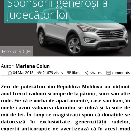
Sponsorii generoși ai
judecătorilor
Foto: colaj CIJM
Autor:
Mariana Colun
04 Mai 2018
21679 visits
likes
shares
comments
remove_red_eye
favorite
share
Zeci de judecători din Republica Moldova au obținut
anul trecut cadouri scumpe de la părinți, socri sau alte
rude. Fie că e vorba de apartamente, case sau bani, în
unele cazuri valoarea darurilor se ridică și la sute de
mii de lei. În timp ce magistrații spun că donațiile se
datorează în exclusivitate generozității rudelor,
experții anticorupție ne avertizează că în acest mod