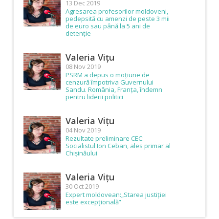
13 Dec 2019
Agresarea profesorilor moldoveni,
pedepsită cu amenzi de peste 3 mii
de euro sau până la 5 ani de
detenție
Valeria Vițu
08 Nov 2019
PSRM a depus o moțiune de
cenzură împotriva Guvernului
Sandu. România, Franța, îndemn
pentru liderii politici
Valeria Vițu
04 Nov 2019
Rezultate preliminare CEC:
Socialistul Ion Ceban, ales primar al
Chișinăului
Valeria Vițu
30 Oct 2019
Expert moldovean:„Starea justiției
este excepțională”