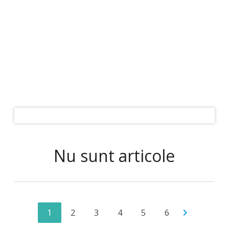
Nu sunt articole
1
2
3
4
5
6
chevron_right