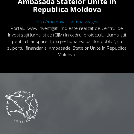
Ambasada Statelor Unite în
Republica Moldova
http://moldova.usembassy.gov
Portalul www.investigatii.md este realizat de Centrul de
Investigații Jurnalistice (CIJM) în cadrul proiectului „Jurnaliștii
pentru transparență în gestionarea banilor publici”, cu
suportul financiar al Ambasadei Statelor Unite în Republica
Moldova.