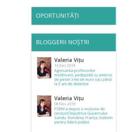
OPORTUNITĂȚI
BLOGGERII NOȘTRI
Valeria Vițu
13 Dec 2019
Agresarea profesorilor
moldoveni, pedepsită cu amenzi
de peste 3 mii de euro sau până
la 5 ani de detenție
Valeria Vițu
08 Nov 2019
PSRM a depus o moțiune de
cenzură împotriva Guvernului
Sandu. România, Franța, îndemn
pentru liderii politici