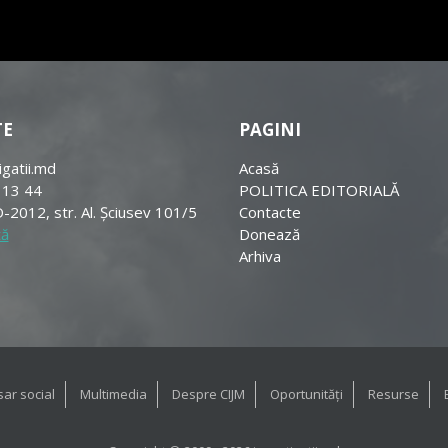
TE
PAGINI
igatii.md
Acasă
 13 44
POLITICA EDITORIALĂ
-2012, str. Al. Șciusev 101/5
Contacte
tă
Donează
Arhiva
ar social
Multimedia
Despre CIJM
Oportunități
Resurse