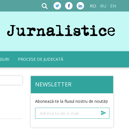
RO
RU
EN
GURI
PROCESE DE JUDECATĂ
NEWSLETTER
Abonează-te la fluxul nostru de noutăți