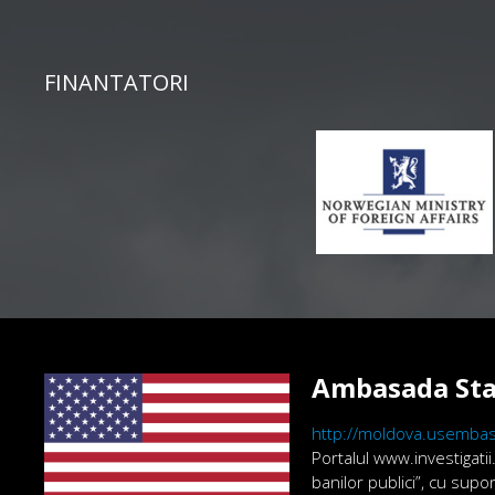
FINANTATORI
Ambasada Sta
http://moldova.usembas
Portalul www.investigatii
banilor publici”, cu sup