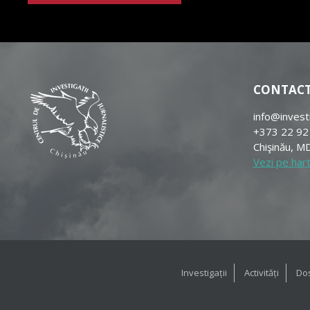
CONTAC
info@invest
+373 22 92
Chişinău, MD
Vezi pe har
Investigații
Activități
Dos