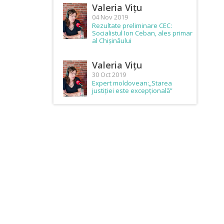
Valeria Vițu
04 Nov 2019
Rezultate preliminare CEC:
Socialistul Ion Ceban, ales primar
al Chișinăului
Valeria Vițu
30 Oct 2019
Expert moldovean:„Starea
justiției este excepțională”